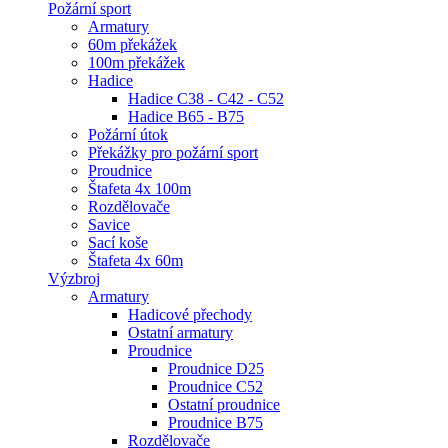
Požární sport
Armatury
60m překážek
100m překážek
Hadice
Hadice C38 - C42 - C52
Hadice B65 - B75
Požární útok
Překážky pro požární sport
Proudnice
Štafeta 4x 100m
Rozdělovače
Savice
Sací koše
Štafeta 4x 60m
Výzbroj
Armatury
Hadicové přechody
Ostatní armatury
Proudnice
Proudnice D25
Proudnice C52
Ostatní proudnice
Proudnice B75
Rozdělovače