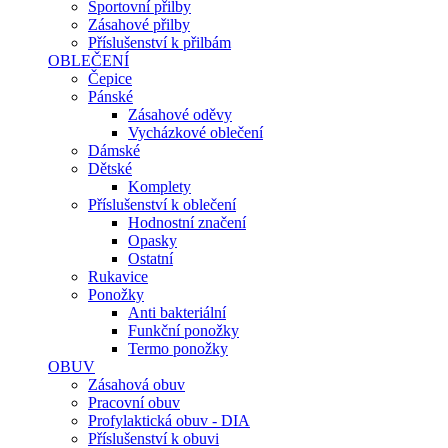
Sportovní přilby
Zásahové přilby
Příslušenství k přilbám
OBLEČENÍ
Čepice
Pánské
Zásahové oděvy
Vycházkové oblečení
Dámské
Dětské
Komplety
Příslušenství k oblečení
Hodnostní značení
Opasky
Ostatní
Rukavice
Ponožky
Anti bakteriální
Funkční ponožky
Termo ponožky
OBUV
Zásahová obuv
Pracovní obuv
Profylaktická obuv - DIA
Příslušenství k obuvi