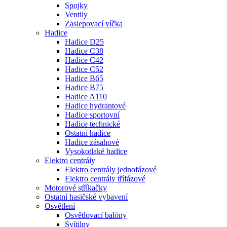
Spojky
Ventily
Zaslepovací víčka
Hadice
Hadice D25
Hadice C38
Hadice C42
Hadice C52
Hadice B65
Hadice B75
Hadice A110
Hadice hydrantové
Hadice sportovní
Hadice technické
Ostatní hadice
Hadice zásahové
Vysokotlaké hadice
Elektro centrály
Elektro centrály jednofázové
Elektro centrály třífázové
Motorové stříkačky
Ostatní hasičské vybavení
Osvětlení
Osvětlovací balóny
Svítilny