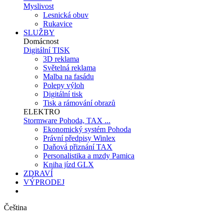
Myslivost
Lesnická obuv
Rukavice
SLUŽBY
Domácnost
Digitální TISK
3D reklama
Světelná reklama
Malba na fasádu
Polepy výloh
Digitální tisk
Tisk a rámování obrazů
ELEKTRO
Stormware Pohoda, TAX ...
Ekonomický systém Pohoda
Právní předpisy Winlex
Daňová přiznání TAX
Personalistika a mzdy Pamica
Kniha jízd GLX
ZDRAVÍ
VÝPRODEJ
Čeština