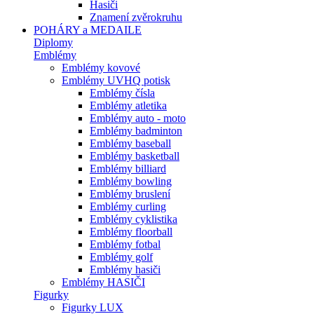
Hasiči
Znamení zvěrokruhu
POHÁRY a MEDAILE
Diplomy
Emblémy
Emblémy kovové
Emblémy UVHQ potisk
Emblémy čísla
Emblémy atletika
Emblémy auto - moto
Emblémy badminton
Emblémy baseball
Emblémy basketball
Emblémy billiard
Emblémy bowling
Emblémy bruslení
Emblémy curling
Emblémy cyklistika
Emblémy floorball
Emblémy fotbal
Emblémy golf
Emblémy hasiči
Emblémy HASIČI
Figurky
Figurky LUX