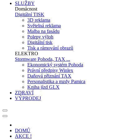
SLUŽBY
Domácnost
Digitální TISK
3D reklama
Světelná reklama
Malba na fasádu
Polepy výloh
Digitální tisk
Tisk a rámování obrazů
ELEKTRO
Stormware Pohoda, TAX ...
Ekonomický systém Pohoda
Právní předpisy Winlex
Daňová přiznání TAX
Personalistika a mzdy Pamica
Kniha jízd GLX
ZDRAVÍ
VÝPRODEJ
DOMŮ
AKCE !