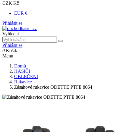
CZK Kč
EUR €
Přihlásit se
Vyhledat
Přihlásit se
0
Košík
Menu
Domů
HASIČI
OBLEČENÍ
Rukavice
Zásahové rukavice ODETTE PTFE 8064