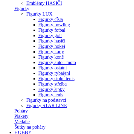
Emblémy HASIČI
Figurky
Figurky LUX
Figurky čísla
Figurky bowling
Figurky fotbal
Figurky golf
Figurky hasiči
Figurky hokej
Figurky karty
Figurky koně
Figurky auto - moto
Figurky ostatní
Figurky rybaření
Figurky stolní tenis
Figurky střelba
Figurky šipky
Figurky tenis
Figurky na podstavci
Figurky STAR LINE
Poháry
Plakety
Medaile
Štítky na poháry
HOBBY