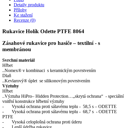
Detaily produktu
Přílohy
Ke stažení
Recenze
(0)
Rukavice Holík Odette PTFE 8064
Zásahové rukavice pro hasiče – textilní - s
membránou
Svrchní materiál
Hřbet
..Nomex® v kombinaci s keramickým povrstvením
Dlaň
..Kevlarový® úplet se silikonovým povrstvením
Výztuhy
Hřbet
..Výztuha HiPro– Hidden Protection…„skrytá ochrana“ - speciální
vnitřní konstrukce hřbetní výztuhy
- Vysoká ochrana proti sálavému teplu - 58,5 s – ODETTE
- Vysoká ochrana proti sálavému teplu - 68,7 s - ODETTE
PTFE
- Vysoká celoplošná ochrana proti úderu
- Lepší údržba rukavice