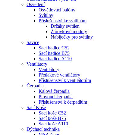
Osvětlení
Osvětlovací balóny
Svítilny
Příslušenství ke svítilnám
Držáky svítilen
Žárovkové moduly
Nabíječky pro svítilny
Savice
Sací hadice C52
Sací hadice B75
Sací hadice A110
Ventilátory
Ventilátory
Přetlakové ventilátory
Příslušenství k ventilátorům
Čerpadla
Kalová čerpadla
Plovoucí čerpadla
Příslušenství k čerpadlům
Sací Koše
Sací koše C52
Sací koše B75
Sací koše A110
Dýchací technika
MSA Auer