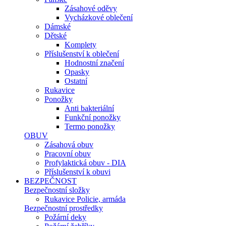
Zásahové oděvy
Vycházkové oblečení
Dámské
Dětské
Komplety
Příslušenství k oblečení
Hodnostní značení
Opasky
Ostatní
Rukavice
Ponožky
Anti bakteriální
Funkční ponožky
Termo ponožky
OBUV
Zásahová obuv
Pracovní obuv
Profylaktická obuv - DIA
Příslušenství k obuvi
BEZPEČNOST
Bezpečnostní složky
Rukavice Policie, armáda
Bezpečnostní prostředky
Požární deky