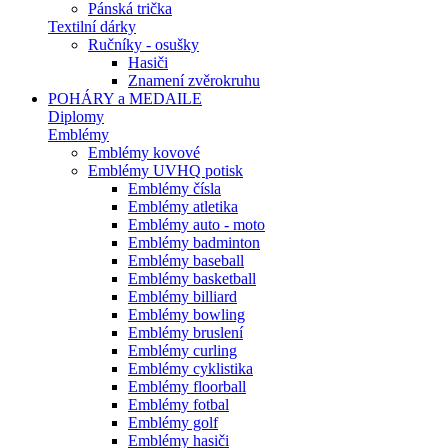
Pánská trička
Textilní dárky
Ručníky - osušky
Hasiči
Znamení zvěrokruhu
POHÁRY a MEDAILE
Diplomy
Emblémy
Emblémy kovové
Emblémy UVHQ potisk
Emblémy čísla
Emblémy atletika
Emblémy auto - moto
Emblémy badminton
Emblémy baseball
Emblémy basketball
Emblémy billiard
Emblémy bowling
Emblémy bruslení
Emblémy curling
Emblémy cyklistika
Emblémy floorball
Emblémy fotbal
Emblémy golf
Emblémy hasiči