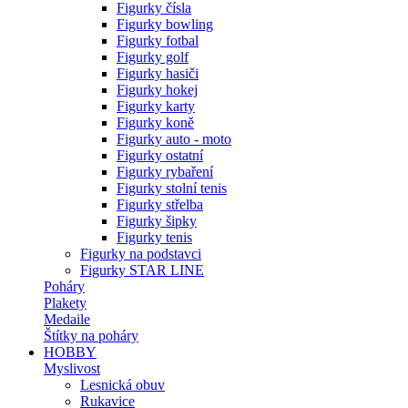
Figurky čísla
Figurky bowling
Figurky fotbal
Figurky golf
Figurky hasiči
Figurky hokej
Figurky karty
Figurky koně
Figurky auto - moto
Figurky ostatní
Figurky rybaření
Figurky stolní tenis
Figurky střelba
Figurky šipky
Figurky tenis
Figurky na podstavci
Figurky STAR LINE
Poháry
Plakety
Medaile
Štítky na poháry
HOBBY
Myslivost
Lesnická obuv
Rukavice