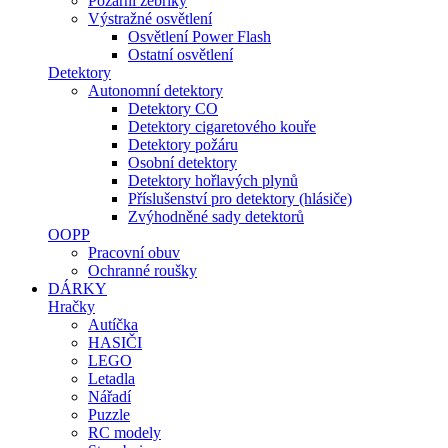
Požární žebříky
Výstražné osvětlení
Osvětlení Power Flash
Ostatní osvětlení
Detektory
Autonomní detektory
Detektory CO
Detektory cigaretového kouře
Detektory požáru
Osobní detektory
Detektory hořlavých plynů
Příslušenství pro detektory (hlásiče)
Zvýhodněné sady detektorů
OOPP
Pracovní obuv
Ochranné roušky
DÁRKY
Hračky
Autíčka
HASIČI
LEGO
Letadla
Nářadí
Puzzle
RC modely