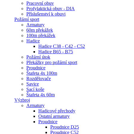
Pracovní obuv
Profylaktická obuv - DIA
Příslušenství k obuvi
Požární sport
Armatury
60m překážek
100m překážek
Hadice
Hadice C38 - C42 - C52
Hadice B65 - B75
Požární útok
Překážky pro požární sport
Proudnice
Štafeta 4x 100m
Rozdělovače
Savice
Sací koše
Štafeta 4x 60m
Výzbroj
Armatury
Hadicové přechody
Ostatní armatury
Proudnice
Proudnice D25
Proudnice C52