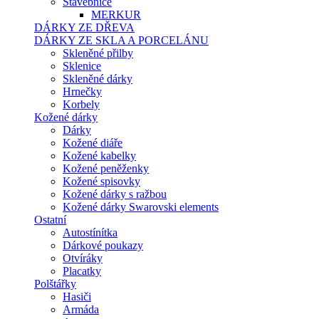
Stavebnice
MERKUR
DÁRKY ZE DŘEVA
DÁRKY ZE SKLA A PORCELÁNU
Skleněné přilby
Sklenice
Skleněné dárky
Hrnečky
Korbely
Kožené dárky
Dárky
Kožené diáře
Kožené kabelky
Kožené peněženky
Kožené spisovky
Kožené dárky s ražbou
Kožené dárky Swarovski elements
Ostatní
Autostínítka
Dárkové poukazy
Otvíráky
Placatky
Polštářky
Hasiči
Armáda