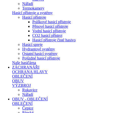
Nářadí
Termokamery
Hasicí přístroje a systémy
Hasicí přístroje
Práškové hasicí přístroje
Pěnové hasicí přístroje
Vodní hasicí přístroje
CO2 hasicí přístroj
Hasicí přístroje čisté hasivo
Hasicí spreje
Hydrantové systémy
Ostatní hasicí systémy
Pojízdné hasicí přístroje
Naše hasičárna
ZÁCHRANÁŘI
OCHRANA HLAVY
OBLEČENÍ
OBUV
VÝZBROJ
Rukavice
Nářadí
OBUV - OBLEČENÍ
OBLEČENÍ
Čepice
Pánské