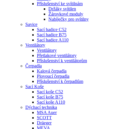
Příslušenství ke svítilnám
Držáky svítilen
Žárovkové moduly
Nabíječky pro svítilny
Savice
Sací hadice C52
Sací hadice B75
Sací hadice A110
Ventilátory
Ventilátory
Přetlakové ventilátory
Příslušenství k ventilátorům
Čerpadla
Kalová čerpadla
Plovoucí čerpadla
Příslušenství k čerpadlům
Sací Koše
Sací koše C52
Sací koše B75
Sací koše A110
Dýchací technika
MSA Auer
SCOTT
Dräeger
MEVA