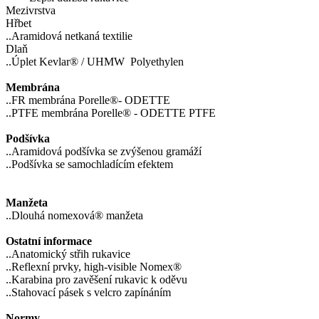
Mezivrstva
Hřbet
..Aramidová netkaná textilie
Dlaň
..Úplet Kevlar® / UHMW Polyethylen
Membrána
..FR membrána Porelle®- ODETTE
..PTFE membrána Porelle® - ODETTE PTFE
Podšívka
..Aramidová podšívka se zvýšenou gramáží
..Podšívka se samochladícím efektem
Manžeta
..Dlouhá nomexová® manžeta
Ostatní informace
..Anatomický střih rukavice
..Reflexní prvky, high-visible Nomex®
..Karabina pro zavěšení rukavic k oděvu
..Stahovací pásek s velcro zapínáním
Normy