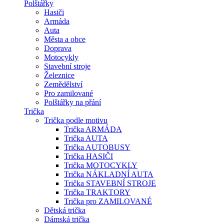
Polštářky
Hasiči
Armáda
Auta
Města a obce
Doprava
Motocykly
Stavební stroje
Železnice
Zemědělství
Pro zamilované
Polštářky na přání
Trička
Trička podle motivu
Trička ARMÁDA
Trička AUTA
Trička AUTOBUSY
Trička HASIČI
Trička MOTOCYKLY
Trička NÁKLADNÍ AUTA
Trička STAVEBNÍ STROJE
Trička TRAKTORY
Trička pro ZAMILOVANÉ
Dětská trička
Dámská trička