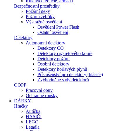
Rukavice Policie, armáda
Bezpečnostní prostředky
Požární deky
Požární žebříky
Výstražné osvětlení
Osvětlení Power Flash
Ostatní osvětlení
Detektory
Autonomní detektory
Detektory CO
Detektory cigaretového kouře
Detektory požáru
Osobní detektory
Detektory hořlavých plynů
Příslušenství pro detektory (hlásiče)
Zvýhodněné sady detektorů
OOPP
Pracovní obuv
Ochranné roušky
DÁRKY
Hračky
Autíčka
HASIČI
LEGO
Letadla