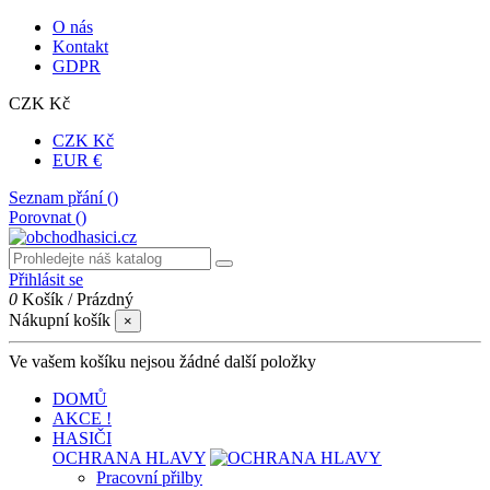
O nás
Kontakt
GDPR
CZK Kč
CZK Kč
EUR €
Seznam přání (
)
Porovnat (
)
Přihlásit se
0
Košík
/
Prázdný
Nákupní košík
×
Ve vašem košíku nejsou žádné další položky
DOMŮ
AKCE !
HASIČI
OCHRANA HLAVY
Pracovní přilby