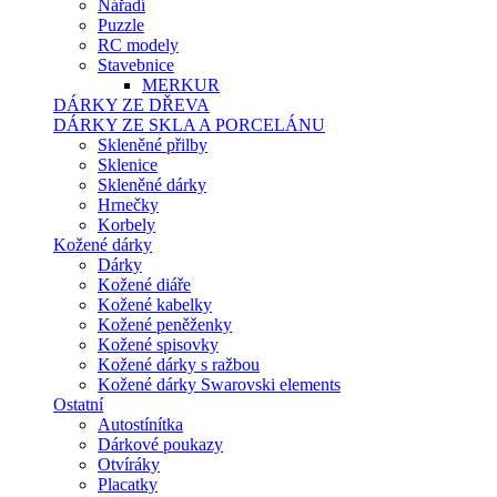
Nářadí
Puzzle
RC modely
Stavebnice
MERKUR
DÁRKY ZE DŘEVA
DÁRKY ZE SKLA A PORCELÁNU
Skleněné přilby
Sklenice
Skleněné dárky
Hrnečky
Korbely
Kožené dárky
Dárky
Kožené diáře
Kožené kabelky
Kožené peněženky
Kožené spisovky
Kožené dárky s ražbou
Kožené dárky Swarovski elements
Ostatní
Autostínítka
Dárkové poukazy
Otvíráky
Placatky