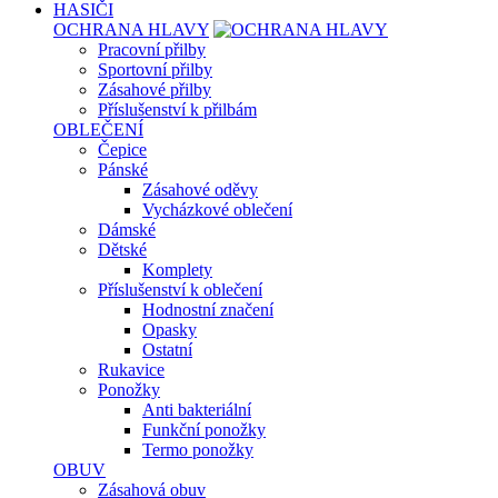
HASIČI
OCHRANA HLAVY
Pracovní přilby
Sportovní přilby
Zásahové přilby
Příslušenství k přilbám
OBLEČENÍ
Čepice
Pánské
Zásahové oděvy
Vycházkové oblečení
Dámské
Dětské
Komplety
Příslušenství k oblečení
Hodnostní značení
Opasky
Ostatní
Rukavice
Ponožky
Anti bakteriální
Funkční ponožky
Termo ponožky
OBUV
Zásahová obuv