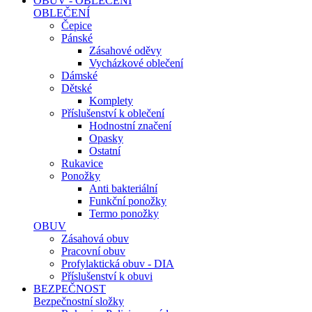
OBUV - OBLEČENÍ
OBLEČENÍ
Čepice
Pánské
Zásahové oděvy
Vycházkové oblečení
Dámské
Dětské
Komplety
Příslušenství k oblečení
Hodnostní značení
Opasky
Ostatní
Rukavice
Ponožky
Anti bakteriální
Funkční ponožky
Termo ponožky
OBUV
Zásahová obuv
Pracovní obuv
Profylaktická obuv - DIA
Příslušenství k obuvi
BEZPEČNOST
Bezpečnostní složky