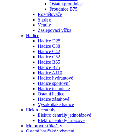
Ostatní proudnice
Proudnice B75
Rozdělovače
Spojky
Ventily
Zaslepovací víčka
Hadice
Hadice D25
Hadice C38
Hadice C42
Hadice C52
Hadice B65
Hadice B75
Hadice A110
Hadice hydrantové
Hadice sportovní
Hadice technické
Ostatní hadice
Hadice zásahové
Vysokotlaké hadice
Elektro centrály
Elektro centrály jednofázové
Elektro centrály třífázové
Motorové stříkačky
Ostatní hasičské vybavení