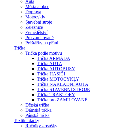
Auta
Města a obce
Doprava
Motocykly
Stavební stroje
Železnice
Zemědělství
Pro zamilované
Polštářky na přání
Trička
Trička podle motivu
Trička ARMÁDA
Trička AUTA
Trička AUTOBUSY
Trička HASIČI
Trička MOTOCYKLY
Trička NÁKLADNÍ AUTA
Trička STAVEBNÍ STROJE
Trička TRAKTORY
Trička pro ZAMILOVANÉ
Dětská trička
Dámská trička
Pánská trička
Textilní dárky
Ručníky - osušky