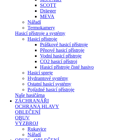
SCOTT
Dräeger
MEVA
Nářadí
Termokamery
Hasicí přístroje a systémy
Hasicí přístroje
Práškové hasicí přístroje
Pěnové hasicí přístroje
Vodní hasicí přístroje
CO2 hasicí přístroj
Hasicí přístroje čisté hasivo
Hasicí spreje
Hydrantové systémy
Ostatní hasicí systémy
Pojízdné hasicí přístroje
Naše hasičárna
ZÁCHRANÁŘI
OCHRANA HLAVY
OBLEČENÍ
OBUV
VÝZBROJ
Rukavice
Nářadí