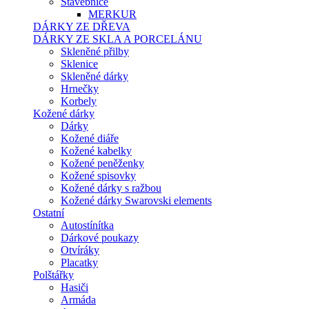
Stavebnice
MERKUR
DÁRKY ZE DŘEVA
DÁRKY ZE SKLA A PORCELÁNU
Skleněné přilby
Sklenice
Skleněné dárky
Hrnečky
Korbely
Kožené dárky
Dárky
Kožené diáře
Kožené kabelky
Kožené peněženky
Kožené spisovky
Kožené dárky s ražbou
Kožené dárky Swarovski elements
Ostatní
Autostínítka
Dárkové poukazy
Otvíráky
Placatky
Polštářky
Hasiči
Armáda