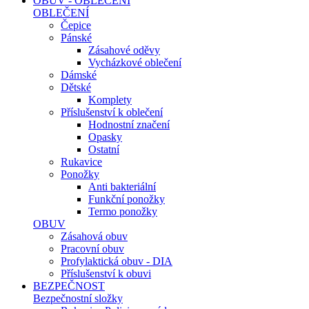
OBUV - OBLEČENÍ
OBLEČENÍ
Čepice
Pánské
Zásahové oděvy
Vycházkové oblečení
Dámské
Dětské
Komplety
Příslušenství k oblečení
Hodnostní značení
Opasky
Ostatní
Rukavice
Ponožky
Anti bakteriální
Funkční ponožky
Termo ponožky
OBUV
Zásahová obuv
Pracovní obuv
Profylaktická obuv - DIA
Příslušenství k obuvi
BEZPEČNOST
Bezpečnostní složky