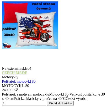
Na externím skladě
CZECH MADE
Motocykly
Polštářek motocykl 80
MOTOCYKL-80
240,00 Kč
Polštářek s motivem motocykluMotocykl 80 Velikost polštářku je 30
x 40 cmPrát lze klasicky v pračce na 40°CČeská výroba
Přidat do košíku