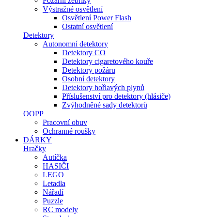
Požární žebříky
Výstražné osvětlení
Osvětlení Power Flash
Ostatní osvětlení
Detektory
Autonomní detektory
Detektory CO
Detektory cigaretového kouře
Detektory požáru
Osobní detektory
Detektory hořlavých plynů
Příslušenství pro detektory (hlásiče)
Zvýhodněné sady detektorů
OOPP
Pracovní obuv
Ochranné roušky
DÁRKY
Hračky
Autíčka
HASIČI
LEGO
Letadla
Nářadí
Puzzle
RC modely