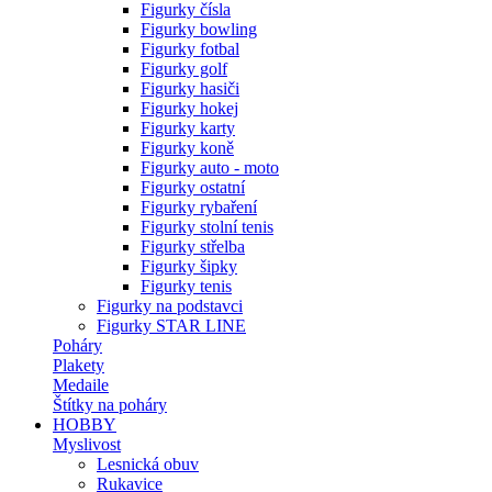
Figurky čísla
Figurky bowling
Figurky fotbal
Figurky golf
Figurky hasiči
Figurky hokej
Figurky karty
Figurky koně
Figurky auto - moto
Figurky ostatní
Figurky rybaření
Figurky stolní tenis
Figurky střelba
Figurky šipky
Figurky tenis
Figurky na podstavci
Figurky STAR LINE
Poháry
Plakety
Medaile
Štítky na poháry
HOBBY
Myslivost
Lesnická obuv
Rukavice