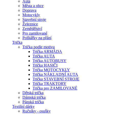
Auta
Města a obce
Doprava
Motocykly
Stavební stroje
Železnice
Zemědělství
Pro zamilované
Polštářky na přání
Trička
Trička podle motivu
Trička ARMÁDA
Trička AUTA
Trička AUTOBUSY
Trička HASIČI
Trička MOTOCYKLY
Trička NÁKLADNÍ AUTA
Trička STAVEBNÍ STROJE
Trička TRAKTORY
Trička pro ZAMILOVANÉ
Dětská trička
Dámská trička
Pánská trička
Textilní dárky
Ručníky - osušky