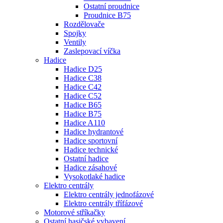
Ostatní proudnice
Proudnice B75
Rozdělovače
Spojky
Ventily
Zaslepovací víčka
Hadice
Hadice D25
Hadice C38
Hadice C42
Hadice C52
Hadice B65
Hadice B75
Hadice A110
Hadice hydrantové
Hadice sportovní
Hadice technické
Ostatní hadice
Hadice zásahové
Vysokotlaké hadice
Elektro centrály
Elektro centrály jednofázové
Elektro centrály třífázové
Motorové stříkačky
Ostatní hasičské vybavení