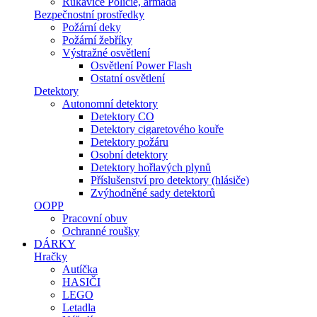
Rukavice Policie, armáda
Bezpečnostní prostředky
Požární deky
Požární žebříky
Výstražné osvětlení
Osvětlení Power Flash
Ostatní osvětlení
Detektory
Autonomní detektory
Detektory CO
Detektory cigaretového kouře
Detektory požáru
Osobní detektory
Detektory hořlavých plynů
Příslušenství pro detektory (hlásiče)
Zvýhodněné sady detektorů
OOPP
Pracovní obuv
Ochranné roušky
DÁRKY
Hračky
Autíčka
HASIČI
LEGO
Letadla