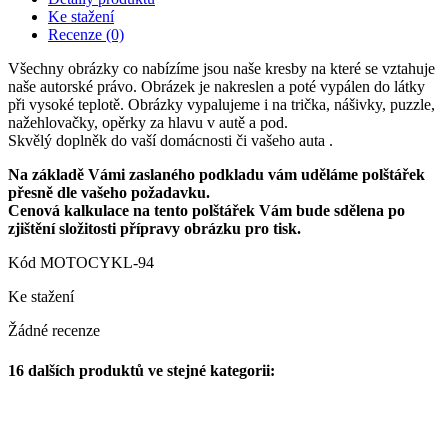
Ke stažení
Recenze
(0)
Všechny obrázky co nabízíme jsou naše kresby na které se vztahuje
naše autorské právo. Obrázek je nakreslen a poté vypálen do látky
při vysoké teplotě. Obrázky vypalujeme i na trička, nášivky, puzzle,
nažehlovačky, opěrky za hlavu v autě a pod.
Skvělý doplněk do vaší domácnosti či vašeho auta .
Na základě Vámi zaslaného podkladu vám uděláme polštářek
přesně dle vašeho požadavku.
Cenová kalkulace na tento polštářek Vám bude sdělena po
zjištění složitosti přípravy obrázku pro tisk.
Kód
MOTOCYKL-94
Ke stažení
Žádné recenze
16 dalších produktů ve stejné kategorii: