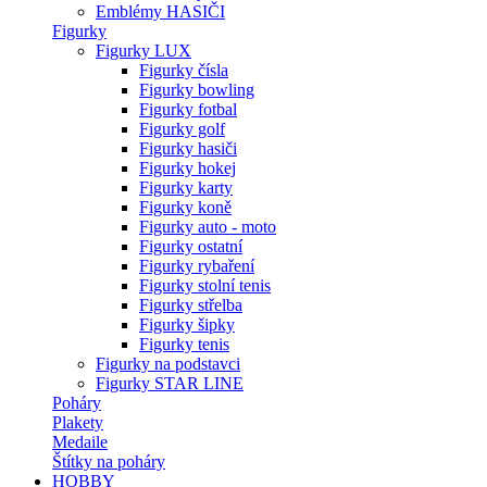
Emblémy HASIČI
Figurky
Figurky LUX
Figurky čísla
Figurky bowling
Figurky fotbal
Figurky golf
Figurky hasiči
Figurky hokej
Figurky karty
Figurky koně
Figurky auto - moto
Figurky ostatní
Figurky rybaření
Figurky stolní tenis
Figurky střelba
Figurky šipky
Figurky tenis
Figurky na podstavci
Figurky STAR LINE
Poháry
Plakety
Medaile
Štítky na poháry
HOBBY