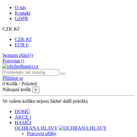
O nás
Kontakt
GDPR
CZK Kč
CZK Kč
EUR €
Seznam přání (
)
Porovnat (
)
Přihlásit se
0
Košík
/
Prázdný
Nákupní košík
×
Ve vašem košíku nejsou žádné další položky
DOMŮ
AKCE !
HASIČI
OCHRANA HLAVY
Pracovní přilby