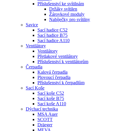
Příslušenství ke svítilnám
Držáky svítilen
Žárovkové moduly
Nabíječky pro svítilny
Savice
Sací hadice C52
Sací hadice B75
Sací hadice A110
Ventilátory
Ventilátory
Přetlakové ventilátory
Příslušenství k ventilátorům
Čerpadla
Kalová čerpadla
Plovoucí čerpadla
Příslušenství k čerpadlům
Sací Koše
Sací koše C52
Sací koše B75
Sací koše A110
Dýchací technika
MSA Auer
SCOTT
Dräeger
MEVA