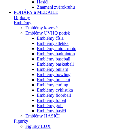
Hasiči
Znamení zvěrokruhu
POHÁRY a MEDAILE
Diplomy
Emblémy
Emblémy kovové
Emblémy UVHQ potisk
Emblémy čísla
Emblémy atletika
Emblémy auto - moto
Emblémy badminton
Emblémy baseball
Emblémy basketball
Emblémy billiard
Emblémy bowling
Emblémy bruslení
Emblémy curling
Emblémy cyklistika
Emblémy floorball
Emblémy fotbal
Emblémy golf
Emblémy hasiči
Emblémy HASIČI
Figurky
Figurky LUX