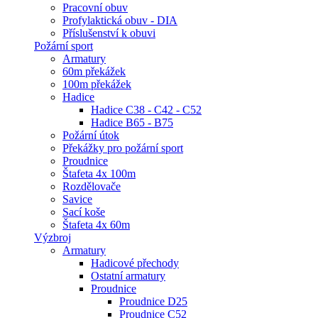
Pracovní obuv
Profylaktická obuv - DIA
Příslušenství k obuvi
Požární sport
Armatury
60m překážek
100m překážek
Hadice
Hadice C38 - C42 - C52
Hadice B65 - B75
Požární útok
Překážky pro požární sport
Proudnice
Štafeta 4x 100m
Rozdělovače
Savice
Sací koše
Štafeta 4x 60m
Výzbroj
Armatury
Hadicové přechody
Ostatní armatury
Proudnice
Proudnice D25
Proudnice C52