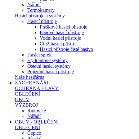
Nářadí
Termokamery
Hasicí přístroje a systémy
Hasicí přístroje
Práškové hasicí přístroje
Pěnové hasicí přístroje
Vodní hasicí přístroje
CO2 hasicí přístroj
Hasicí přístroje čisté hasivo
Hasicí spreje
Hydrantové systémy
Ostatní hasicí systémy
Pojízdné hasicí přístroje
Naše hasičárna
ZÁCHRANÁŘI
OCHRANA HLAVY
OBLEČENÍ
OBUV
VÝZBROJ
Rukavice
Nářadí
OBUV - OBLEČENÍ
OBLEČENÍ
Čepice
Pánské