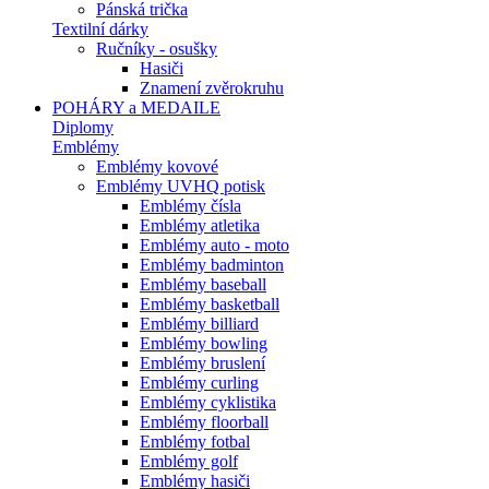
Pánská trička
Textilní dárky
Ručníky - osušky
Hasiči
Znamení zvěrokruhu
POHÁRY a MEDAILE
Diplomy
Emblémy
Emblémy kovové
Emblémy UVHQ potisk
Emblémy čísla
Emblémy atletika
Emblémy auto - moto
Emblémy badminton
Emblémy baseball
Emblémy basketball
Emblémy billiard
Emblémy bowling
Emblémy bruslení
Emblémy curling
Emblémy cyklistika
Emblémy floorball
Emblémy fotbal
Emblémy golf
Emblémy hasiči