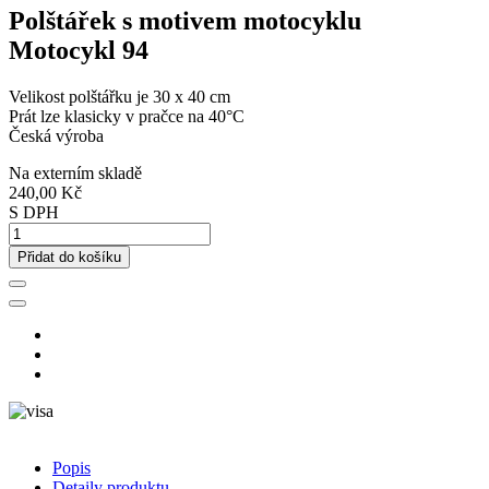
Polštářek s motivem motocyklu
Motocykl 94
Velikost polštářku je 30 x 40 cm
Prát lze klasicky v pračce na 40°C
Česká výroba
Na externím skladě
240,00 Kč
S DPH
Přidat do košíku
Popis
Detaily produktu