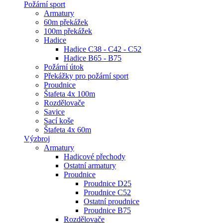
Požární sport
Armatury
60m překážek
100m překážek
Hadice
Hadice C38 - C42 - C52
Hadice B65 - B75
Požární útok
Překážky pro požární sport
Proudnice
Štafeta 4x 100m
Rozdělovače
Savice
Sací koše
Štafeta 4x 60m
Výzbroj
Armatury
Hadicové přechody
Ostatní armatury
Proudnice
Proudnice D25
Proudnice C52
Ostatní proudnice
Proudnice B75
Rozdělovače