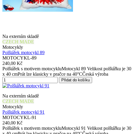
Na externím skladě
CZECH MADE
Motocykly
Polštářek motocykl 89
MOTOCYKL-89
240,00 Kč
Polštářek s motivem motocykluMotocykl 89 Velikost polštářku je 30
x 40 cmPrát lze klasicky v pračce na 40°CČeská výroba
Přidat do košíku
Na externím skladě
CZECH MADE
Motocykly
Polštářek motocykl 91
MOTOCYKL-91
240,00 Kč
Polštářek s motivem motocykluMotocykl 91 Velikost polštářku je 30
x 40 cmPrát lze klasicky v pračce na 40°CČeská výroba