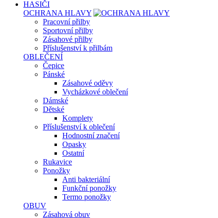
HASIČI
OCHRANA HLAVY
Pracovní přilby
Sportovní přilby
Zásahové přilby
Příslušenství k přilbám
OBLEČENÍ
Čepice
Pánské
Zásahové oděvy
Vycházkové oblečení
Dámské
Dětské
Komplety
Příslušenství k oblečení
Hodnostní značení
Opasky
Ostatní
Rukavice
Ponožky
Anti bakteriální
Funkční ponožky
Termo ponožky
OBUV
Zásahová obuv