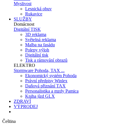
Myslivost
Lesnická obuv
Rukavice
SLUŽBY
Domácnost
Digitální TISK
3D reklama
Světelná reklama
Malba na fasádu
Polepy výloh
Digitální tisk
Tisk a rámování obrazů
ELEKTRO
Stormware Pohoda, TAX ...
Ekonomický systém Pohoda
Právní předpisy Winlex
Daňová přiznání TAX
Personalistika a mzdy Pamica
Kniha jízd GLX
ZDRAVÍ
VÝPRODEJ
Čeština