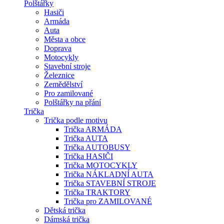
Polštářky
Hasiči
Armáda
Auta
Města a obce
Doprava
Motocykly
Stavební stroje
Železnice
Zemědělství
Pro zamilované
Polštářky na přání
Trička
Trička podle motivu
Trička ARMÁDA
Trička AUTA
Trička AUTOBUSY
Trička HASIČI
Trička MOTOCYKLY
Trička NÁKLADNÍ AUTA
Trička STAVEBNÍ STROJE
Trička TRAKTORY
Trička pro ZAMILOVANÉ
Dětská trička
Dámská trička