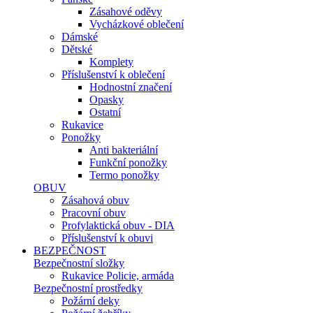
Zásahové oděvy
Vycházkové oblečení
Dámské
Dětské
Komplety
Příslušenství k oblečení
Hodnostní značení
Opasky
Ostatní
Rukavice
Ponožky
Anti bakteriální
Funkční ponožky
Termo ponožky
OBUV
Zásahová obuv
Pracovní obuv
Profylaktická obuv - DIA
Příslušenství k obuvi
BEZPEČNOST
Bezpečnostní složky
Rukavice Policie, armáda
Bezpečnostní prostředky
Požární deky