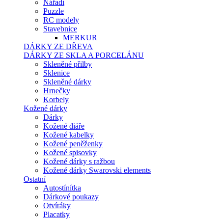
Nářadí
Puzzle
RC modely
Stavebnice
MERKUR
DÁRKY ZE DŘEVA
DÁRKY ZE SKLA A PORCELÁNU
Skleněné přilby
Sklenice
Skleněné dárky
Hrnečky
Korbely
Kožené dárky
Dárky
Kožené diáře
Kožené kabelky
Kožené peněženky
Kožené spisovky
Kožené dárky s ražbou
Kožené dárky Swarovski elements
Ostatní
Autostínítka
Dárkové poukazy
Otvíráky
Placatky