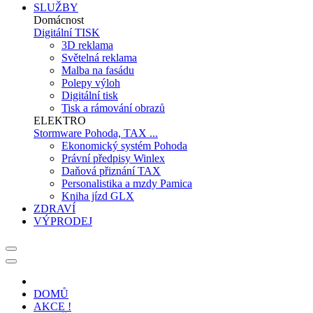
SLUŽBY
Domácnost
Digitální TISK
3D reklama
Světelná reklama
Malba na fasádu
Polepy výloh
Digitální tisk
Tisk a rámování obrazů
ELEKTRO
Stormware Pohoda, TAX ...
Ekonomický systém Pohoda
Právní předpisy Winlex
Daňová přiznání TAX
Personalistika a mzdy Pamica
Kniha jízd GLX
ZDRAVÍ
VÝPRODEJ
DOMŮ
AKCE !