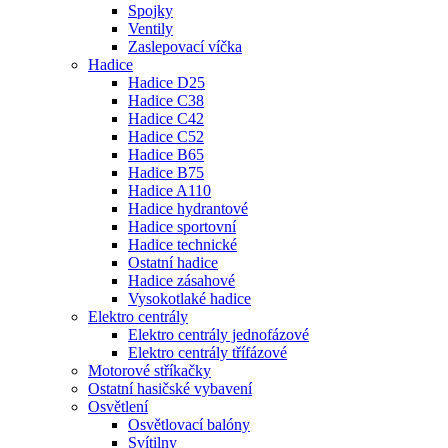
Spojky
Ventily
Zaslepovací víčka
Hadice
Hadice D25
Hadice C38
Hadice C42
Hadice C52
Hadice B65
Hadice B75
Hadice A110
Hadice hydrantové
Hadice sportovní
Hadice technické
Ostatní hadice
Hadice zásahové
Vysokotlaké hadice
Elektro centrály
Elektro centrály jednofázové
Elektro centrály třífázové
Motorové stříkačky
Ostatní hasičské vybavení
Osvětlení
Osvětlovací balóny
Svítilny