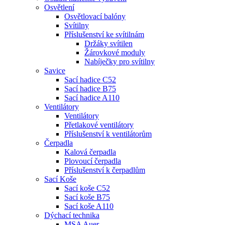
Osvětlení
Osvětlovací balóny
Svítilny
Příslušenství ke svítilnám
Držáky svítilen
Žárovkové moduly
Nabíječky pro svítilny
Savice
Sací hadice C52
Sací hadice B75
Sací hadice A110
Ventilátory
Ventilátory
Přetlakové ventilátory
Příslušenství k ventilátorům
Čerpadla
Kalová čerpadla
Plovoucí čerpadla
Příslušenství k čerpadlům
Sací Koše
Sací koše C52
Sací koše B75
Sací koše A110
Dýchací technika
MSA Auer