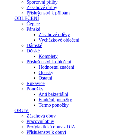
Sportovní přilby
Zásahové přilby
Příslušenství k přilbám
OBLEČENÍ
Čepice
Pánské
Zásahové oděvy
Vycházkové oblečení
Dámské
Dětské
Komplety
Příslušenství k oblečení
Hodnostní značení
Opasky
Ostatní
Rukavice
Ponožky
Anti bakteriální
Funkční ponožky
Termo ponožky
OBUV
Zásahová obuv
Pracovní obuv
Profylaktická obuv - DIA
Příslušenství k obuvi