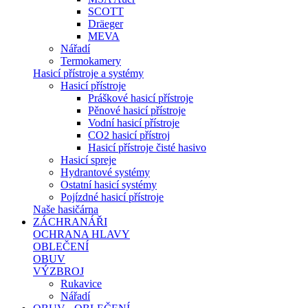
SCOTT
Dräeger
MEVA
Nářadí
Termokamery
Hasicí přístroje a systémy
Hasicí přístroje
Práškové hasicí přístroje
Pěnové hasicí přístroje
Vodní hasicí přístroje
CO2 hasicí přístroj
Hasicí přístroje čisté hasivo
Hasicí spreje
Hydrantové systémy
Ostatní hasicí systémy
Pojízdné hasicí přístroje
Naše hasičárna
ZÁCHRANÁŘI
OCHRANA HLAVY
OBLEČENÍ
OBUV
VÝZBROJ
Rukavice
Nářadí