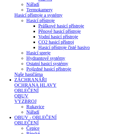
Nářadí
Termokamery
Hasicí přístroje a systémy
Hasicí přístroje
Práškové hasicí přístroje
Pěnové hasicí přístroje
Vodní hasicí přístroje
CO2 hasicí přístroj
Hasicí přístroje čisté hasivo
Hasicí spreje
Hydrantové systémy
Ostatní hasicí systémy
Pojízdné hasicí přístroje
Naše hasičárna
ZÁCHRANÁŘI
OCHRANA HLAVY
OBLEČENÍ
OBUV
VÝZBROJ
Rukavice
Nářadí
OBUV - OBLEČENÍ
OBLEČENÍ
Čepice
Pánské