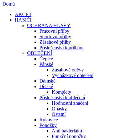
Domů
AKCE !
HASIČI
OCHRANA HLAVY
Pracovní přilby
Sportovní přilby
Zásahové přilby
Příslušenství k přilbám
OBLEČENÍ
Čepice
Pánské
Zásahové oděvy
Vycházkové oblečení
Dámské
Dětské
Komplety
Příslušenství k oblečení
Hodnostní značení
Opasky
Ostatní
Rukavice
Ponožky
Anti bakteriální
Funkční ponožky