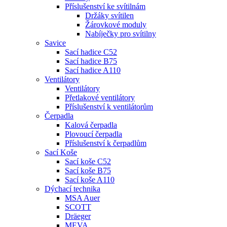
Příslušenství ke svítilnám
Držáky svítilen
Žárovkové moduly
Nabíječky pro svítilny
Savice
Sací hadice C52
Sací hadice B75
Sací hadice A110
Ventilátory
Ventilátory
Přetlakové ventilátory
Příslušenství k ventilátorům
Čerpadla
Kalová čerpadla
Plovoucí čerpadla
Příslušenství k čerpadlům
Sací Koše
Sací koše C52
Sací koše B75
Sací koše A110
Dýchací technika
MSA Auer
SCOTT
Dräeger
MEVA