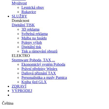
Myslivost
Lesnická obuv
Rukavice
SLUŽBY
Domácnost
Digitální TISK
3D reklama
Světelná reklama
Malba na fasádu
Polepy výloh
Digitální tisk
Tisk a rámování obrazů
ELEKTRO
Stormware Pohoda, TAX ...
Ekonomický systém Pohoda
Právní předpisy Winlex
Daňová přiznání TAX
Personalistika a mzdy Pamica
Kniha jízd GLX
ZDRAVÍ
VÝPRODEJ
Čeština