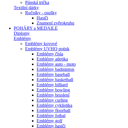
Pánská trička
Textilní dárky
Ručníky - osušky
Hasiči
Znamení zvěrokruhu
POHÁRY a MEDAILE
Diplomy
Emblémy
Emblémy kovové
Emblémy UVHQ potisk
Emblémy čísla
Emblémy atletika
Emblémy auto - moto
Emblémy badminton
Emblémy baseball
Emblémy basketball
Emblémy billiard
Emblémy bowling
Emblémy bruslení
Emblémy curling
Emblémy cyklistika
Emblémy floorball
Emblémy fotbal
Emblémy golf
Emblémy hasiči