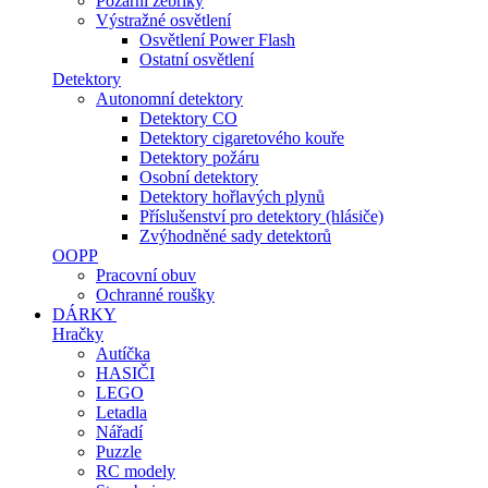
Požární žebříky
Výstražné osvětlení
Osvětlení Power Flash
Ostatní osvětlení
Detektory
Autonomní detektory
Detektory CO
Detektory cigaretového kouře
Detektory požáru
Osobní detektory
Detektory hořlavých plynů
Příslušenství pro detektory (hlásiče)
Zvýhodněné sady detektorů
OOPP
Pracovní obuv
Ochranné roušky
DÁRKY
Hračky
Autíčka
HASIČI
LEGO
Letadla
Nářadí
Puzzle
RC modely