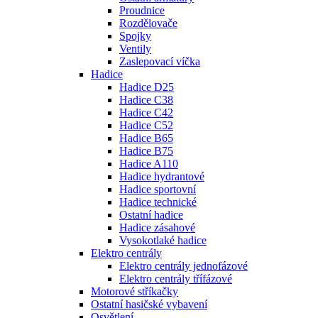
Proudnice
Rozdělovače
Spojky
Ventily
Zaslepovací víčka
Hadice
Hadice D25
Hadice C38
Hadice C42
Hadice C52
Hadice B65
Hadice B75
Hadice A110
Hadice hydrantové
Hadice sportovní
Hadice technické
Ostatní hadice
Hadice zásahové
Vysokotlaké hadice
Elektro centrály
Elektro centrály jednofázové
Elektro centrály třífázové
Motorové stříkačky
Ostatní hasičské vybavení
Osvětlení