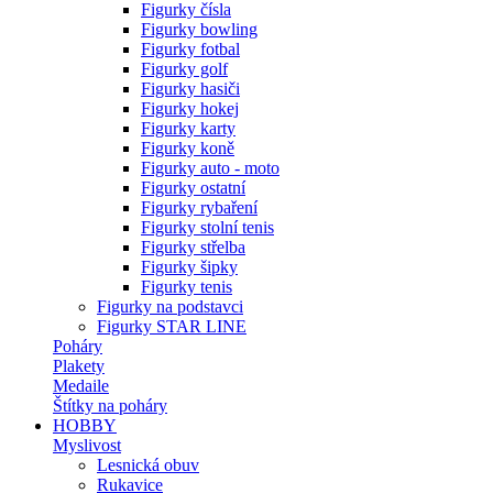
Figurky čísla
Figurky bowling
Figurky fotbal
Figurky golf
Figurky hasiči
Figurky hokej
Figurky karty
Figurky koně
Figurky auto - moto
Figurky ostatní
Figurky rybaření
Figurky stolní tenis
Figurky střelba
Figurky šipky
Figurky tenis
Figurky na podstavci
Figurky STAR LINE
Poháry
Plakety
Medaile
Štítky na poháry
HOBBY
Myslivost
Lesnická obuv
Rukavice