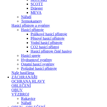
SCOTT
Dräeger
MEVA
Nářadí
Termokamery
Hasicí přístroje a systémy
Hasicí přístroje
Práškové hasicí přístroje
Pěnové hasicí přístroje
Vodní hasicí přístroje
CO2 hasicí přístroj
Hasicí přístroje čisté hasivo
Hasicí spreje
Hydrantové systémy
Ostatní hasicí systémy
Pojízdné hasicí přístroje
Naše hasičárna
ZÁCHRANÁŘI
OCHRANA HLAVY
OBLEČENÍ
OBUV
VÝZBROJ
Rukavice
Nářadí