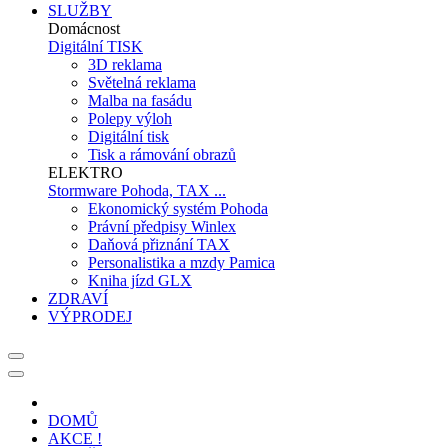
SLUŽBY
Domácnost
Digitální TISK
3D reklama
Světelná reklama
Malba na fasádu
Polepy výloh
Digitální tisk
Tisk a rámování obrazů
ELEKTRO
Stormware Pohoda, TAX ...
Ekonomický systém Pohoda
Právní předpisy Winlex
Daňová přiznání TAX
Personalistika a mzdy Pamica
Kniha jízd GLX
ZDRAVÍ
VÝPRODEJ
DOMŮ
AKCE !