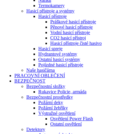
Nářadí
Termokamery
Hasicí přístroje a systémy
Hasicí přístroje
Práškové hasicí přístroje
Pěnové hasicí přístroje
Vodní hasicí přístroje
CO2 hasicí přístroj
Hasicí přístroje čisté hasivo
Hasicí spreje
Hydrantové systémy
Ostatní hasicí systémy
Pojízdné hasicí přístroje
Naše hasičárna
PRACOVNÍ OBLEČENÍ
BEZPEČNOST
Bezpečnostní složky
Rukavice Policie, armáda
Bezpečnostní prostředky
Požární deky
Požární žebříky
Výstražné osvětlení
Osvětlení Power Flash
Ostatní osvětlení
Detektory