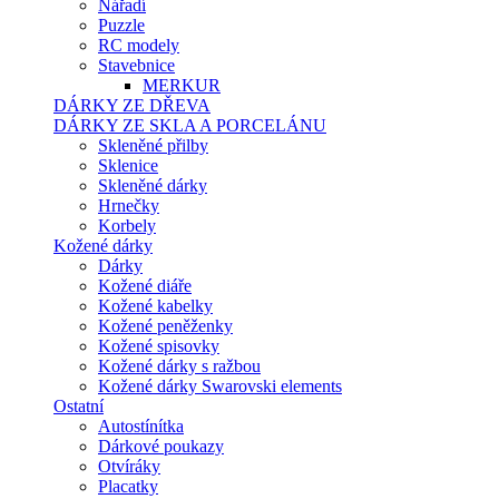
Nářadí
Puzzle
RC modely
Stavebnice
MERKUR
DÁRKY ZE DŘEVA
DÁRKY ZE SKLA A PORCELÁNU
Skleněné přilby
Sklenice
Skleněné dárky
Hrnečky
Korbely
Kožené dárky
Dárky
Kožené diáře
Kožené kabelky
Kožené peněženky
Kožené spisovky
Kožené dárky s ražbou
Kožené dárky Swarovski elements
Ostatní
Autostínítka
Dárkové poukazy
Otvíráky
Placatky