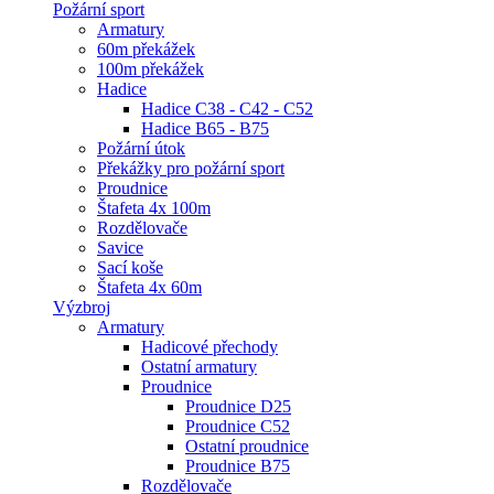
Požární sport
Armatury
60m překážek
100m překážek
Hadice
Hadice C38 - C42 - C52
Hadice B65 - B75
Požární útok
Překážky pro požární sport
Proudnice
Štafeta 4x 100m
Rozdělovače
Savice
Sací koše
Štafeta 4x 60m
Výzbroj
Armatury
Hadicové přechody
Ostatní armatury
Proudnice
Proudnice D25
Proudnice C52
Ostatní proudnice
Proudnice B75
Rozdělovače