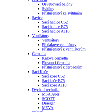
Osvětlovací balóny
Svítilny
Příslušenství ke svítilnám
Savice
Sací hadice C52
Sací hadice B75
Sací hadice A110
Ventilátory
Ventilátory
Přetlakové ventilátory
Příslušenství k ventilátorům
Čerpadla
Kalová čerpadla
Plovoucí čerpadla
Příslušenství k čerpadlům
Sací Koše
Sací koše C52
Sací koše B75
Sací koše A110
Dýchací technika
MSA Auer
SCOTT
Dräeger
MEVA