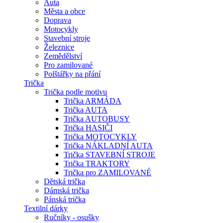
Auta
Města a obce
Doprava
Motocykly
Stavební stroje
Železnice
Zemědělství
Pro zamilované
Polštářky na přání
Trička
Trička podle motivu
Trička ARMÁDA
Trička AUTA
Trička AUTOBUSY
Trička HASIČI
Trička MOTOCYKLY
Trička NÁKLADNÍ AUTA
Trička STAVEBNÍ STROJE
Trička TRAKTORY
Trička pro ZAMILOVANÉ
Dětská trička
Dámská trička
Pánská trička
Textilní dárky
Ručníky - osušky