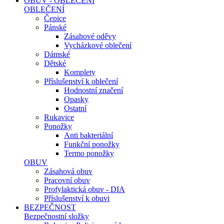
OBUV - OBLEČENÍ
OBLEČENÍ
Čepice
Pánské
Zásahové oděvy
Vycházkové oblečení
Dámské
Dětské
Komplety
Příslušenství k oblečení
Hodnostní značení
Opasky
Ostatní
Rukavice
Ponožky
Anti bakteriální
Funkční ponožky
Termo ponožky
OBUV
Zásahová obuv
Pracovní obuv
Profylaktická obuv - DIA
Příslušenství k obuvi
BEZPEČNOST
Bezpečnostní složky