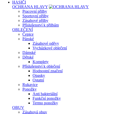
HASIČI
OCHRANA HLAVY
Pracovní přilby
Sportovní přilby
Zásahové přilby
Příslušenství k přilbám
OBLEČENÍ
Čepice
Pánské
Zásahové oděvy
Vycházkové oblečení
Dámské
Dětské
Komplety
Příslušenství k oblečení
Hodnostní značení
Opasky
Ostatní
Rukavice
Ponožky
Anti bakteriální
Funkční ponožky
Termo ponožky
OBUV
Zásahová obuv