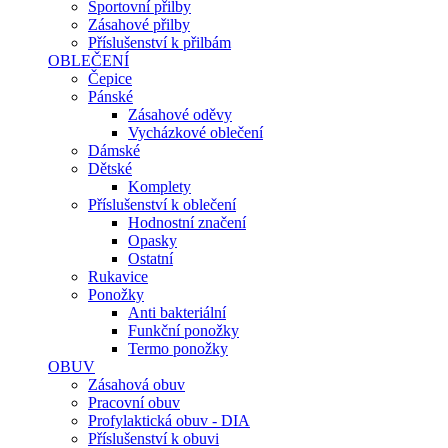
Sportovní přilby
Zásahové přilby
Příslušenství k přilbám
OBLEČENÍ
Čepice
Pánské
Zásahové oděvy
Vycházkové oblečení
Dámské
Dětské
Komplety
Příslušenství k oblečení
Hodnostní značení
Opasky
Ostatní
Rukavice
Ponožky
Anti bakteriální
Funkční ponožky
Termo ponožky
OBUV
Zásahová obuv
Pracovní obuv
Profylaktická obuv - DIA
Příslušenství k obuvi