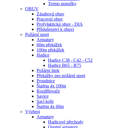
Termo ponožky
OBUV
Zásahová obuv
Pracovní obuv
Profylaktická obuv - DIA
Příslušenství k obuvi
Požární sport
Armatury
60m překážek
100m překážek
Hadice
Hadice C38 - C42 - C52
Hadice B65 - B75
Požární útok
Překážky pro požární sport
Proudnice
Štafeta 4x 100m
Rozdělovače
Savice
Sací koše
Štafeta 4x 60m
Výzbroj
Armatury
Hadicové přechody
Ostatní armatury