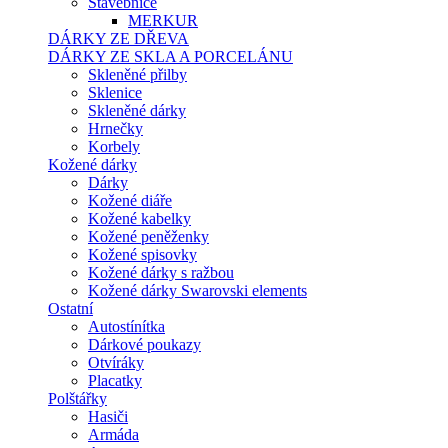
Stavebnice
MERKUR
DÁRKY ZE DŘEVA
DÁRKY ZE SKLA A PORCELÁNU
Skleněné přilby
Sklenice
Skleněné dárky
Hrnečky
Korbely
Kožené dárky
Dárky
Kožené diáře
Kožené kabelky
Kožené peněženky
Kožené spisovky
Kožené dárky s ražbou
Kožené dárky Swarovski elements
Ostatní
Autostínítka
Dárkové poukazy
Otvíráky
Placatky
Polštářky
Hasiči
Armáda