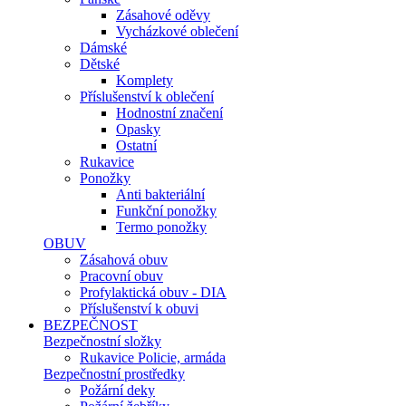
Zásahové oděvy
Vycházkové oblečení
Dámské
Dětské
Komplety
Příslušenství k oblečení
Hodnostní značení
Opasky
Ostatní
Rukavice
Ponožky
Anti bakteriální
Funkční ponožky
Termo ponožky
OBUV
Zásahová obuv
Pracovní obuv
Profylaktická obuv - DIA
Příslušenství k obuvi
BEZPEČNOST
Bezpečnostní složky
Rukavice Policie, armáda
Bezpečnostní prostředky
Požární deky