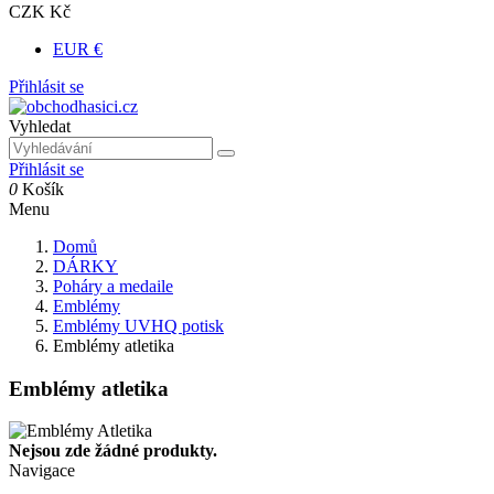
CZK Kč
EUR €
Přihlásit se
Vyhledat
Přihlásit se
0
Košík
Menu
Domů
DÁRKY
Poháry a medaile
Emblémy
Emblémy UVHQ potisk
Emblémy atletika
Emblémy atletika
Nejsou zde žádné produkty.
Navigace