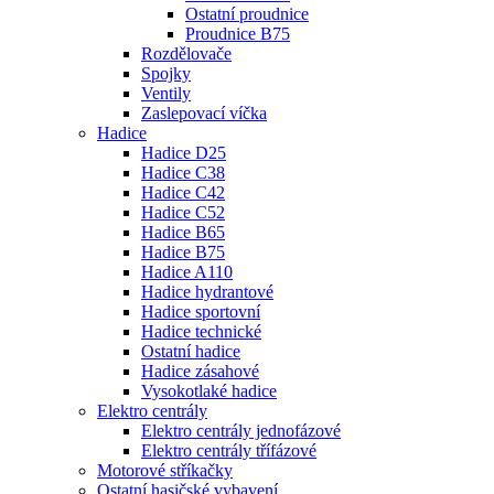
Ostatní proudnice
Proudnice B75
Rozdělovače
Spojky
Ventily
Zaslepovací víčka
Hadice
Hadice D25
Hadice C38
Hadice C42
Hadice C52
Hadice B65
Hadice B75
Hadice A110
Hadice hydrantové
Hadice sportovní
Hadice technické
Ostatní hadice
Hadice zásahové
Vysokotlaké hadice
Elektro centrály
Elektro centrály jednofázové
Elektro centrály třífázové
Motorové stříkačky
Ostatní hasičské vybavení