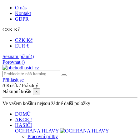
O nás
Kontakt
GDPR
CZK Kč
CZK Kč
EUR €
Seznam přání (
)
Porovnat (
)
Přihlásit se
0
Košík
/
Prázdný
Nákupní košík
×
Ve vašem košíku nejsou žádné další položky
DOMŮ
AKCE !
HASIČI
OCHRANA HLAVY
Pracovní přilby