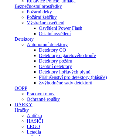
Rukavice Policie, armáda
Bezpečnostní prostředky
Požární deky
Požární žebříky
Výstražné osvětlení
Osvětlení Power Flash
Ostatní osvětlení
Detektory
Autonomní detektory
Detektory CO
Detektory cigaretového kouře
Detektory požáru
Osobní detektory
Detektory hořlavých plynů
Příslušenství pro detektory (hlásiče)
Zvýhodněné sady detektorů
OOPP
Pracovní obuv
Ochranné roušky
DÁRKY
Hračky
Autíčka
HASIČI
LEGO
Letadla