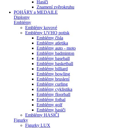
Hasiči
Znamení zvěrokruhu
POHÁRY a MEDAILE
Diplomy
Emblémy
Emblémy kovové
Emblémy UVHQ potisk
Emblémy čísla
Emblémy atletika
Emblémy auto - moto
Emblémy badminton
Emblémy baseball
Emblémy basketball
Emblémy billiard
Emblémy bowling
Emblémy bruslení
Emblémy curling
Emblémy cyklistika
Emblémy floorball
Emblémy fotbal
Emblémy golf
Emblémy hasiči
Emblémy HASIČI
Figurky
Figurky LUX