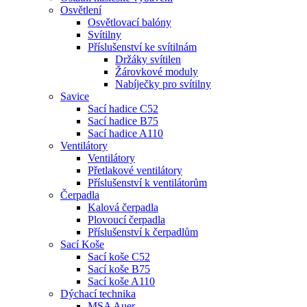
Osvětlení
Osvětlovací balóny
Svítilny
Příslušenství ke svítilnám
Držáky svítilen
Žárovkové moduly
Nabíječky pro svítilny
Savice
Sací hadice C52
Sací hadice B75
Sací hadice A110
Ventilátory
Ventilátory
Přetlakové ventilátory
Příslušenství k ventilátorům
Čerpadla
Kalová čerpadla
Plovoucí čerpadla
Příslušenství k čerpadlům
Sací Koše
Sací koše C52
Sací koše B75
Sací koše A110
Dýchací technika
MSA Auer