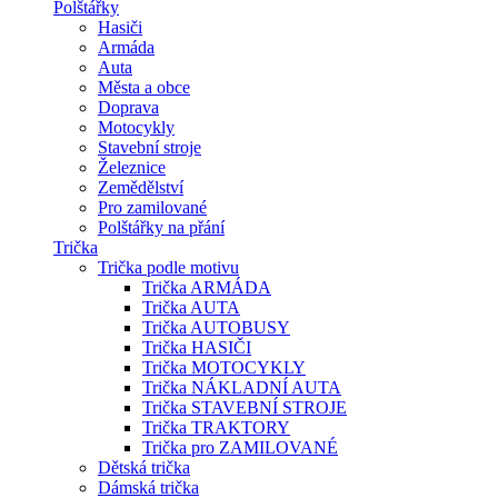
Polštářky
Hasiči
Armáda
Auta
Města a obce
Doprava
Motocykly
Stavební stroje
Železnice
Zemědělství
Pro zamilované
Polštářky na přání
Trička
Trička podle motivu
Trička ARMÁDA
Trička AUTA
Trička AUTOBUSY
Trička HASIČI
Trička MOTOCYKLY
Trička NÁKLADNÍ AUTA
Trička STAVEBNÍ STROJE
Trička TRAKTORY
Trička pro ZAMILOVANÉ
Dětská trička
Dámská trička