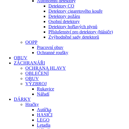
Autonomní detektory
Detektory CO
Detektory cigaretového kouře
Detektory požáru
Osobní detektory
Detektory hořlavých plynů
Příslušenství pro detektory (hlásiče)
Zvýhodněné sady detektorů
OOPP
Pracovní obuv
Ochranné roušky
OBUV
ZÁCHRANÁŘI
OCHRANA HLAVY
OBLEČENÍ
OBUV
VÝZBROJ
Rukavice
Nářadí
DÁRKY
Hračky
Autíčka
HASIČI
LEGO
Letadla