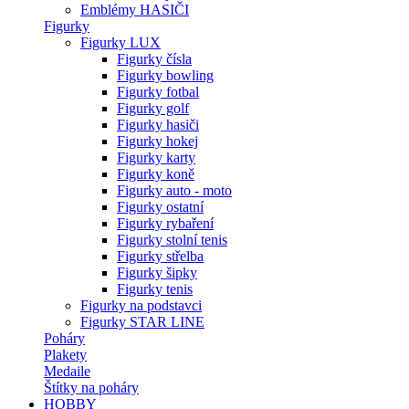
Emblémy HASIČI
Figurky
Figurky LUX
Figurky čísla
Figurky bowling
Figurky fotbal
Figurky golf
Figurky hasiči
Figurky hokej
Figurky karty
Figurky koně
Figurky auto - moto
Figurky ostatní
Figurky rybaření
Figurky stolní tenis
Figurky střelba
Figurky šipky
Figurky tenis
Figurky na podstavci
Figurky STAR LINE
Poháry
Plakety
Medaile
Štítky na poháry
HOBBY