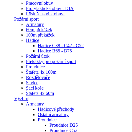
Pracovní obuv
Profylaktická obuv - DIA
Příslušenství k obuvi
Požární sport
Armatury
60m překážek
100m překážek
Hadice
Hadice C38 - C42 - C52
Hadice B65 - B75
Požární útok
Překážky pro požární sport
Proudnice
Štafeta 4x 100m
Rozdělovače
Savice
Sací koše
Štafeta 4x 60m
Výzbroj
Armatury
Hadicové přechody
Ostatní armatury
Proudnice
Proudnice D25
Proudnice C52