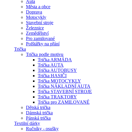
Auta
Města a obce
Doprava
Motocykly
Stavební stroje
Železnice
Zemědělství
Pro zamilované
Polštářky na přání
Trička
Trička podle motivu
Trička ARMÁDA
Trička AUTA
Trička AUTOBUSY
Trička HASIČI
Trička MOTOCYKLY
Trička NÁKLADNÍ AUTA
Trička STAVEBNÍ STROJE
Trička TRAKTORY
Trička pro ZAMILOVANÉ
Dětská trička
Dámská trička
Pánská trička
Textilní dárky
Ručníky - osušky