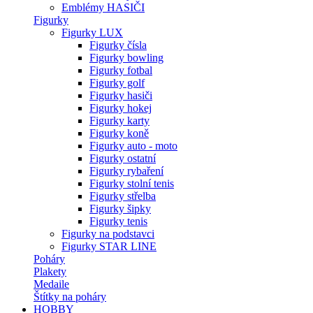
Emblémy HASIČI
Figurky
Figurky LUX
Figurky čísla
Figurky bowling
Figurky fotbal
Figurky golf
Figurky hasiči
Figurky hokej
Figurky karty
Figurky koně
Figurky auto - moto
Figurky ostatní
Figurky rybaření
Figurky stolní tenis
Figurky střelba
Figurky šipky
Figurky tenis
Figurky na podstavci
Figurky STAR LINE
Poháry
Plakety
Medaile
Štítky na poháry
HOBBY