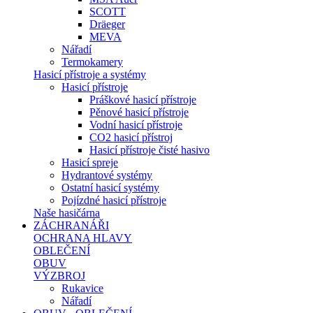
SCOTT
Dräeger
MEVA
Nářadí
Termokamery
Hasicí přístroje a systémy
Hasicí přístroje
Práškové hasicí přístroje
Pěnové hasicí přístroje
Vodní hasicí přístroje
CO2 hasicí přístroj
Hasicí přístroje čisté hasivo
Hasicí spreje
Hydrantové systémy
Ostatní hasicí systémy
Pojízdné hasicí přístroje
Naše hasičárna
ZÁCHRANÁŘI
OCHRANA HLAVY
OBLEČENÍ
OBUV
VÝZBROJ
Rukavice
Nářadí