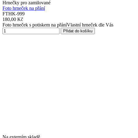
Hrnečky pro zamilované
Foto hrneček na přání
FTHK-999
180,00 Kč
Foto hrneček s potiskem na přáníVlastní hrneček dle Vás
Přidat do košíku
Na externím skladě