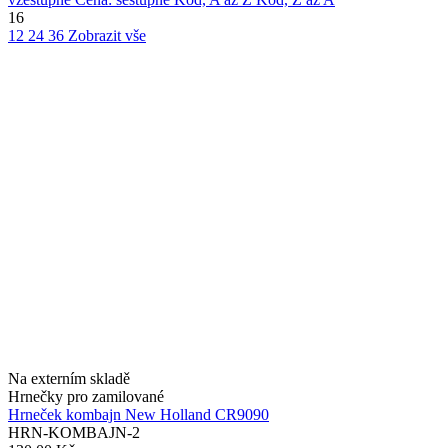
16
12
24
36
Zobrazit vše
Na externím skladě
Hrnečky pro zamilované
Hrneček kombajn New Holland CR9090
HRN-KOMBAJN-2