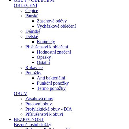
OBUV - OBLEČENÍ
OBLEČENÍ
Čepice
Pánské
Zásahové oděvy
Vycházkové oblečení
Dámské
Dětské
Komplety
Příslušenství k oblečení
Hodnostní značení
Opasky
Ostatní
Rukavice
Ponožky
Anti bakteriální
Funkční ponožky
Termo ponožky
OBUV
Zásahová obuv
Pracovní obuv
Profylaktická obuv - DIA
Příslušenství k obuvi
BEZPEČNOST
Bezpečnostní složky