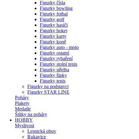
Figurky čísla
Figurky bowling
Figurky fotbal
Figurky golf
Figurky hasiči
Figurky hokej
Figurky karty
Figurky koně
Figurky auto - moto
Figurky ostatní
Figurky rybaření
Figurky stolní tenis
Figurky střelba
Figurky šipky
Figurky tenis
Figurky na podstavci
Figurky STAR LINE
Poháry
Plakety
Medaile
Štítky na poháry
HOBBY
Myslivost
Lesnická obuv
Rukavice