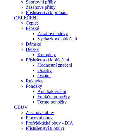
Sportovní přilby
Zásahové přilby
Příslušenství k přilbám
OBLEČENÍ
Čepice
Pánské
Zásahové oděvy
Vycházkové oblečení
Dámské
Dětské
Komplety
Příslušenství k oblečení
Hodnostní značení
Opasky
Ostatní
Rukavice
Ponožky
Anti bakteriální
Funkční ponožky
Termo ponožky
OBUV
Zásahová obuv
Pracovní obuv
Profylaktická obuv - DIA
Příslušenství k obuvi