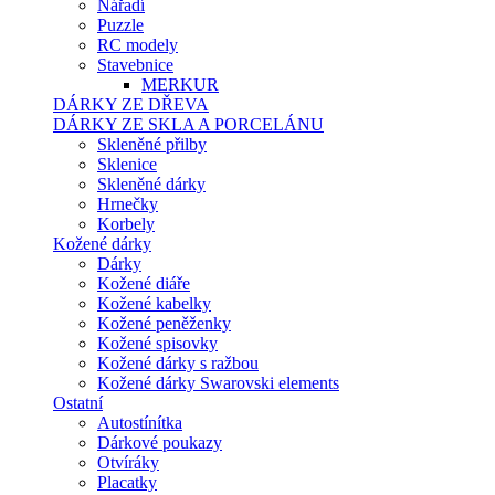
Nářadí
Puzzle
RC modely
Stavebnice
MERKUR
DÁRKY ZE DŘEVA
DÁRKY ZE SKLA A PORCELÁNU
Skleněné přilby
Sklenice
Skleněné dárky
Hrnečky
Korbely
Kožené dárky
Dárky
Kožené diáře
Kožené kabelky
Kožené peněženky
Kožené spisovky
Kožené dárky s ražbou
Kožené dárky Swarovski elements
Ostatní
Autostínítka
Dárkové poukazy
Otvíráky
Placatky