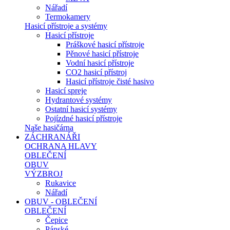
Nářadí
Termokamery
Hasicí přístroje a systémy
Hasicí přístroje
Práškové hasicí přístroje
Pěnové hasicí přístroje
Vodní hasicí přístroje
CO2 hasicí přístroj
Hasicí přístroje čisté hasivo
Hasicí spreje
Hydrantové systémy
Ostatní hasicí systémy
Pojízdné hasicí přístroje
Naše hasičárna
ZÁCHRANÁŘI
OCHRANA HLAVY
OBLEČENÍ
OBUV
VÝZBROJ
Rukavice
Nářadí
OBUV - OBLEČENÍ
OBLEČENÍ
Čepice
Pánské