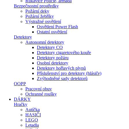
Rukavice Policie, armáda
Bezpečnostní prostředky
Požární deky
Požární žebříky
Výstražné osvětlení
Osvětlení Power Flash
Ostatní osvětlení
Detektory
Autonomní detektory
Detektory CO
Detektory cigaretového kouře
Detektory požáru
Osobní detektory
Detektory hořlavých plynů
Příslušenství pro detektory (hlásiče)
Zvýhodněné sady detektorů
OOPP
Pracovní obuv
Ochranné roušky
DÁRKY
Hračky
Autíčka
HASIČI
LEGO
Letadla