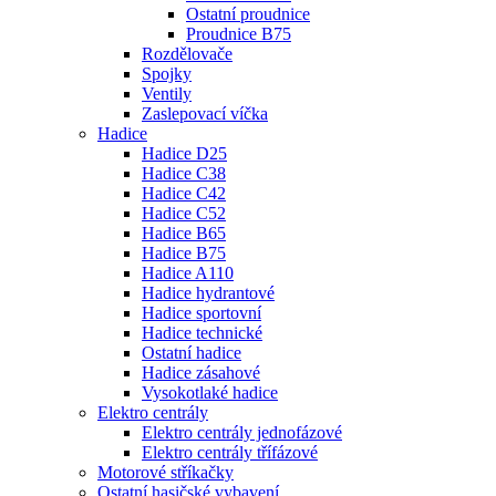
Ostatní proudnice
Proudnice B75
Rozdělovače
Spojky
Ventily
Zaslepovací víčka
Hadice
Hadice D25
Hadice C38
Hadice C42
Hadice C52
Hadice B65
Hadice B75
Hadice A110
Hadice hydrantové
Hadice sportovní
Hadice technické
Ostatní hadice
Hadice zásahové
Vysokotlaké hadice
Elektro centrály
Elektro centrály jednofázové
Elektro centrály třífázové
Motorové stříkačky
Ostatní hasičské vybavení