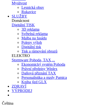
Myslivost
Lesnická obuv
Rukavice
SLUŽBY
Domácnost
Digitální TISK
3D reklama
Světelná reklama
Malba na fasádu
Polepy výloh
Digitální tisk
Tisk a rámování obrazů
ELEKTRO
Stormware Pohoda, TAX ...
Ekonomický systém Pohoda
Právní předpisy Winlex
Daňová přiznání TAX
Personalistika a mzdy Pamica
Kniha jízd GLX
ZDRAVÍ
VÝPRODEJ
Čeština