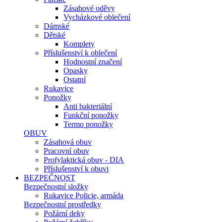
Zásahové oděvy
Vycházkové oblečení
Dámské
Dětské
Komplety
Příslušenství k oblečení
Hodnostní značení
Opasky
Ostatní
Rukavice
Ponožky
Anti bakteriální
Funkční ponožky
Termo ponožky
OBUV
Zásahová obuv
Pracovní obuv
Profylaktická obuv - DIA
Příslušenství k obuvi
BEZPEČNOST
Bezpečnostní složky
Rukavice Policie, armáda
Bezpečnostní prostředky
Požární deky