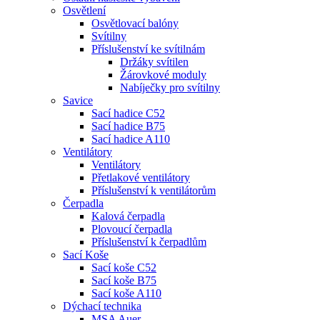
Osvětlení
Osvětlovací balóny
Svítilny
Příslušenství ke svítilnám
Držáky svítilen
Žárovkové moduly
Nabíječky pro svítilny
Savice
Sací hadice C52
Sací hadice B75
Sací hadice A110
Ventilátory
Ventilátory
Přetlakové ventilátory
Příslušenství k ventilátorům
Čerpadla
Kalová čerpadla
Plovoucí čerpadla
Příslušenství k čerpadlům
Sací Koše
Sací koše C52
Sací koše B75
Sací koše A110
Dýchací technika
MSA Auer