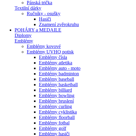
Pánská trička
Textilní dárky
Ručníky - osušky
Hasiči
Znamení zvěrokruhu
POHÁRY a MEDAILE
Diplomy
Emblémy
Emblémy kovové
Emblémy UVHQ potisk
Emblémy čísla
Emblémy atletika
Emblémy auto - moto
Emblémy badminton
Emblémy baseball
Emblémy basketball
Emblémy billiard
Emblémy bowling
Emblémy bruslení
Emblémy curling
Emblémy cyklistika
Emblémy floorball
Emblémy fotbal
Emblémy golf
Emblémy hasiči