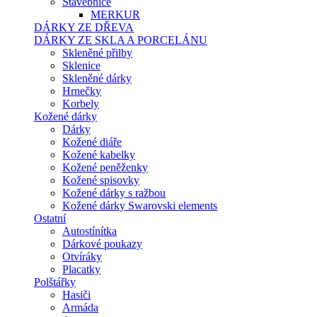
Stavebnice
MERKUR
DÁRKY ZE DŘEVA
DÁRKY ZE SKLA A PORCELÁNU
Skleněné přilby
Sklenice
Skleněné dárky
Hrnečky
Korbely
Kožené dárky
Dárky
Kožené diáře
Kožené kabelky
Kožené peněženky
Kožené spisovky
Kožené dárky s ražbou
Kožené dárky Swarovski elements
Ostatní
Autostínítka
Dárkové poukazy
Otvíráky
Placatky
Polštářky
Hasiči
Armáda