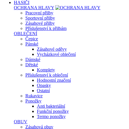
HASIČI
OCHRANA HLAVY
Pracovní přilby
Sportovní přilby
Zásahové přilby
Příslušenství k přilbám
OBLEČENÍ
Čepice
Pánské
Zásahové oděvy
Vycházkové oblečení
Dámské
Dětské
Komplety
Příslušenství k oblečení
Hodnostní značení
Opasky
Ostatní
Rukavice
Ponožky
Anti bakteriální
Funkční ponožky
Termo ponožky
OBUV
Zásahová obuv