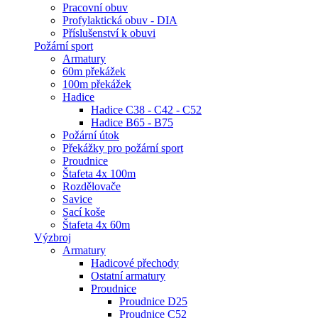
Pracovní obuv
Profylaktická obuv - DIA
Příslušenství k obuvi
Požární sport
Armatury
60m překážek
100m překážek
Hadice
Hadice C38 - C42 - C52
Hadice B65 - B75
Požární útok
Překážky pro požární sport
Proudnice
Štafeta 4x 100m
Rozdělovače
Savice
Sací koše
Štafeta 4x 60m
Výzbroj
Armatury
Hadicové přechody
Ostatní armatury
Proudnice
Proudnice D25
Proudnice C52