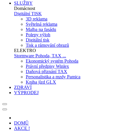
SLUŽBY
Domácnost
Digitální TISK
3D reklama
Světelná reklama
Malba na fasádu
Polepy výloh
Digitální tisk
Tisk a rámování obrazů
ELEKTRO
Stormware Pohoda, TAX ...
Ekonomický systém Pohoda
Právní předpisy Winlex
Daňová přiznání TAX
Personalistika a mzdy Pamica
Kniha jízd GLX
ZDRAVÍ
VÝPRODEJ
DOMŮ
AKCE !