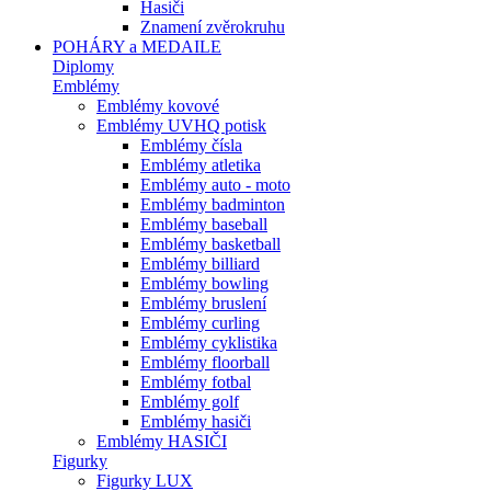
Hasiči
Znamení zvěrokruhu
POHÁRY a MEDAILE
Diplomy
Emblémy
Emblémy kovové
Emblémy UVHQ potisk
Emblémy čísla
Emblémy atletika
Emblémy auto - moto
Emblémy badminton
Emblémy baseball
Emblémy basketball
Emblémy billiard
Emblémy bowling
Emblémy bruslení
Emblémy curling
Emblémy cyklistika
Emblémy floorball
Emblémy fotbal
Emblémy golf
Emblémy hasiči
Emblémy HASIČI
Figurky
Figurky LUX