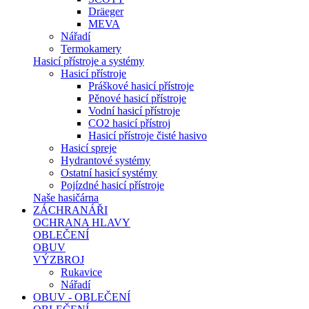
Dräeger
MEVA
Nářadí
Termokamery
Hasicí přístroje a systémy
Hasicí přístroje
Práškové hasicí přístroje
Pěnové hasicí přístroje
Vodní hasicí přístroje
CO2 hasicí přístroj
Hasicí přístroje čisté hasivo
Hasicí spreje
Hydrantové systémy
Ostatní hasicí systémy
Pojízdné hasicí přístroje
Naše hasičárna
ZÁCHRANÁŘI
OCHRANA HLAVY
OBLEČENÍ
OBUV
VÝZBROJ
Rukavice
Nářadí
OBUV - OBLEČENÍ