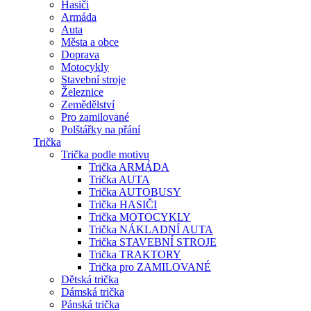
Hasiči
Armáda
Auta
Města a obce
Doprava
Motocykly
Stavební stroje
Železnice
Zemědělství
Pro zamilované
Polštářky na přání
Trička
Trička podle motivu
Trička ARMÁDA
Trička AUTA
Trička AUTOBUSY
Trička HASIČI
Trička MOTOCYKLY
Trička NÁKLADNÍ AUTA
Trička STAVEBNÍ STROJE
Trička TRAKTORY
Trička pro ZAMILOVANÉ
Dětská trička
Dámská trička
Pánská trička