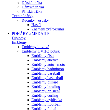
Dětská trička
Dámská trička
Pánská trička
Textilní dárky
Ručníky - osušky
Hasiči
Znamení zvěrokruhu
POHÁRY a MEDAILE
Diplomy
Emblémy
Emblémy kovové
Emblémy UVHQ potisk
Emblémy čísla
Emblémy atletika
Emblémy auto - moto
Emblémy badminton
Emblémy baseball
Emblémy basketball
Emblémy billiard
Emblémy bowling
Emblémy bruslení
Emblémy curling
Emblémy cyklistika
Emblémy floorball
Emblémy fotbal