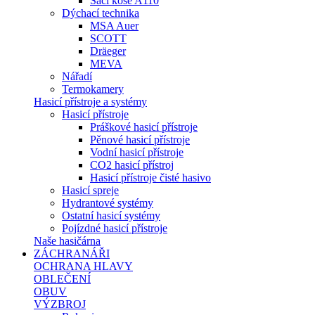
Sací koše A110
Dýchací technika
MSA Auer
SCOTT
Dräeger
MEVA
Nářadí
Termokamery
Hasicí přístroje a systémy
Hasicí přístroje
Práškové hasicí přístroje
Pěnové hasicí přístroje
Vodní hasicí přístroje
CO2 hasicí přístroj
Hasicí přístroje čisté hasivo
Hasicí spreje
Hydrantové systémy
Ostatní hasicí systémy
Pojízdné hasicí přístroje
Naše hasičárna
ZÁCHRANÁŘI
OCHRANA HLAVY
OBLEČENÍ
OBUV
VÝZBROJ