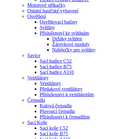
Motorové stříkačky
Ostatní hasičské vybavení
Osvětlení
Osvětlovací balóny
Svítilny
Příslušenství ke svítilnám
Držáky svítilen
Žárovkové moduly
Nabíječky pro svítilny
Savice
Sací hadice C52
Sací hadice B75
Sací hadice A110
Ventilátory
Ventilátory
Přetlakové ventilátory
Příslušenství k ventilátorům
Čerpadla
Kalová čerpadla
Plovoucí čerpadla
Příslušenství k čerpadlům
Sací Koše
Sací koše C52
Sací koše B75