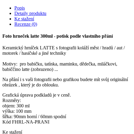
Popis
Detaily produktu
Ke stažení
Recenze
(0)
Foto hrneček latte 300ml - potisk podle vlastního přání
Keramický hrníček LATTE s fotografii koláží měst / hradů / aut /
motorek / hasičské a jiné techniky
Motivy: pro babičku, tatínka, maminku, dědečka, miláčkovi,
babiččino latte (zobrazeno) ...
Na přání i s vaši fotografii nebo grafikou budete mít svůj originální
obrázek , který je do oblouku.
Grafická úprava podkladů je v ceně.
Rozměry:
objem: 300 ml
výška: 100 mm
šířka: 90mm horní / 60mm spodní
Kód
FHRL-NA-PRANI
Ke stažení