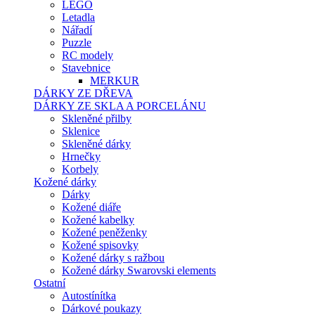
LEGO
Letadla
Nářadí
Puzzle
RC modely
Stavebnice
MERKUR
DÁRKY ZE DŘEVA
DÁRKY ZE SKLA A PORCELÁNU
Skleněné přilby
Sklenice
Skleněné dárky
Hrnečky
Korbely
Kožené dárky
Dárky
Kožené diáře
Kožené kabelky
Kožené peněženky
Kožené spisovky
Kožené dárky s ražbou
Kožené dárky Swarovski elements
Ostatní
Autostínítka
Dárkové poukazy