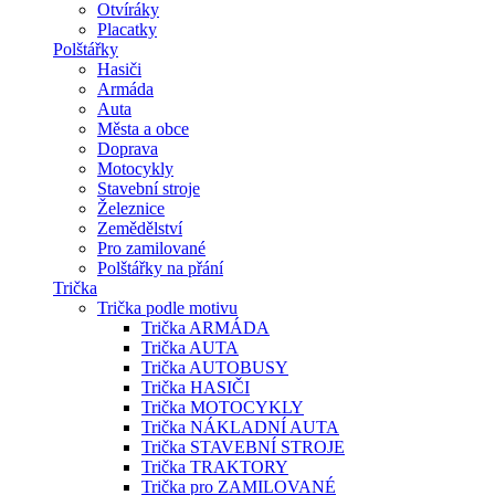
Otvíráky
Placatky
Polštářky
Hasiči
Armáda
Auta
Města a obce
Doprava
Motocykly
Stavební stroje
Železnice
Zemědělství
Pro zamilované
Polštářky na přání
Trička
Trička podle motivu
Trička ARMÁDA
Trička AUTA
Trička AUTOBUSY
Trička HASIČI
Trička MOTOCYKLY
Trička NÁKLADNÍ AUTA
Trička STAVEBNÍ STROJE
Trička TRAKTORY
Trička pro ZAMILOVANÉ