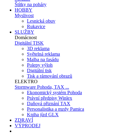
Štítky na poháry
HOBBY
Myslivost
Lesnická obuv
Rukavice
SLUŽBY
Domácnost
Digitální TISK
3D reklama
Světelná reklama
Malba na fasádu
Polepy výloh
Digitální tisk
Tisk a rámování obrazů
ELEKTRO
Stormware Pohoda, TAX ...
Ekonomický systém Pohoda
Právní předpisy Winlex
Daňová přiznání TAX
Personalistika a mzdy Pamica
Kniha jízd GLX
ZDRAVÍ
VÝPRODEJ