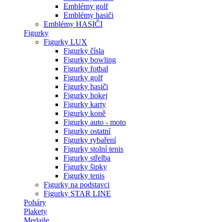
Emblémy golf
Emblémy hasiči
Emblémy HASIČI
Figurky
Figurky LUX
Figurky čísla
Figurky bowling
Figurky fotbal
Figurky golf
Figurky hasiči
Figurky hokej
Figurky karty
Figurky koně
Figurky auto - moto
Figurky ostatní
Figurky rybaření
Figurky stolní tenis
Figurky střelba
Figurky šipky
Figurky tenis
Figurky na podstavci
Figurky STAR LINE
Poháry
Plakety
Medaile