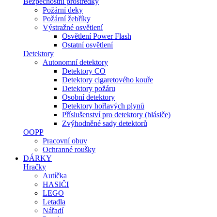
Bezpečnostní prostředky
Požární deky
Požární žebříky
Výstražné osvětlení
Osvětlení Power Flash
Ostatní osvětlení
Detektory
Autonomní detektory
Detektory CO
Detektory cigaretového kouře
Detektory požáru
Osobní detektory
Detektory hořlavých plynů
Příslušenství pro detektory (hlásiče)
Zvýhodněné sady detektorů
OOPP
Pracovní obuv
Ochranné roušky
DÁRKY
Hračky
Autíčka
HASIČI
LEGO
Letadla
Nářadí