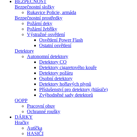
BEZPEČNOST
Bezpečnostní složky
Rukavice Policie, armáda
Bezpečnostní prostředky
Požární deky
Požární žebříky
Výstražné osvětlení
Osvětlení Power Flash
Ostatní osvětlení
Detektory
Autonomní detektory
Detektory CO
Detektory cigaretového kouře
Detektory požáru
Osobní detektory
Detektory hořlavých plynů
Příslušenství pro detektory (hlásiče)
Zvýhodněné sady detektorů
OOPP
Pracovní obuv
Ochranné roušky
DÁRKY
Hračky
Autíčka
HASIČI