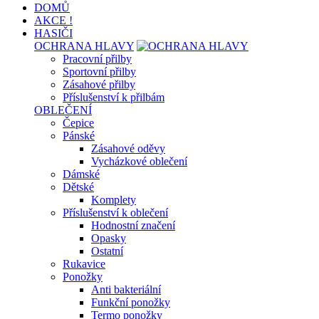
DOMŮ
AKCE !
HASIČI
OCHRANA HLAVY
Pracovní přilby
Sportovní přilby
Zásahové přilby
Příslušenství k přilbám
OBLEČENÍ
Čepice
Pánské
Zásahové oděvy
Vycházkové oblečení
Dámské
Dětské
Komplety
Příslušenství k oblečení
Hodnostní značení
Opasky
Ostatní
Rukavice
Ponožky
Anti bakteriální
Funkční ponožky
Termo ponožky