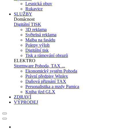
Lesnická obuv
Rukavice
SLUŽBY
Domácnost
Digitální TISK
3D reklama
Světelná reklama
Malba na fasádu
Polepy výloh
Digitální tisk
Tisk a rámování obrazů
ELEKTRO
Stormware Pohoda, TAX ...
Ekonomický systém Pohoda
Právní předpisy Winlex
Daňová přiznání TAX
Personalistika a mzdy Pamica
Kniha jízd GLX
ZDRAVÍ
VÝPRODEJ