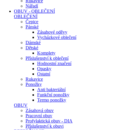
Rukavice
Nářadí
OBUV - OBLEČENÍ
OBLEČENÍ
Čepice
Pánské
Zásahové oděvy
Vycházkové oblečení
Dámské
Dětské
Komplety
Příslušenství k oblečení
Hodnostní značení
Opasky
Ostatní
Rukavice
Ponožky
Anti bakteriální
Funkční ponožky
Termo ponožky
OBUV
Zásahová obuv
Pracovní obuv
Profylaktická obuv - DIA
Příslušenství k obuvi