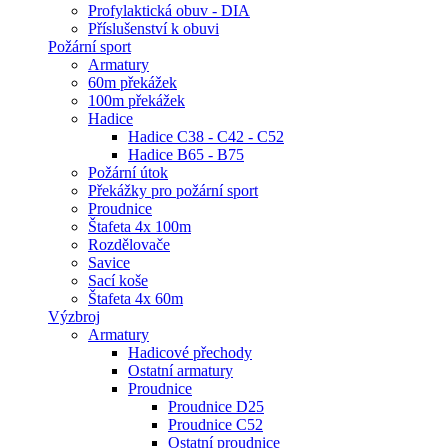
Profylaktická obuv - DIA
Příslušenství k obuvi
Požární sport
Armatury
60m překážek
100m překážek
Hadice
Hadice C38 - C42 - C52
Hadice B65 - B75
Požární útok
Překážky pro požární sport
Proudnice
Štafeta 4x 100m
Rozdělovače
Savice
Sací koše
Štafeta 4x 60m
Výzbroj
Armatury
Hadicové přechody
Ostatní armatury
Proudnice
Proudnice D25
Proudnice C52
Ostatní proudnice