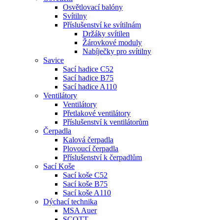
Osvětlovací balóny
Svítilny
Příslušenství ke svítilnám
Držáky svítilen
Žárovkové moduly
Nabíječky pro svítilny
Savice
Sací hadice C52
Sací hadice B75
Sací hadice A110
Ventilátory
Ventilátory
Přetlakové ventilátory
Příslušenství k ventilátorům
Čerpadla
Kalová čerpadla
Plovoucí čerpadla
Příslušenství k čerpadlům
Sací Koše
Sací koše C52
Sací koše B75
Sací koše A110
Dýchací technika
MSA Auer
SCOTT