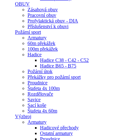
OBUV
Zásahová obuv
Pracovní obuv
Profylaktická obuv - DIA
Příslušenství k obuvi
Požární sport
Armatury
60m překážek
100m překážek
Hadice
Hadice C38 - C42 - C52
Hadice B65 - B75
Požární útok
Překážky pro požární sport
Proudnice
Štafeta 4x 100m
Rozdělovače
Savice
Sací koše
Štafeta 4x 60m
Výzbroj
Armatury
Hadicové přechody
Ostatní armatury
Proudnice