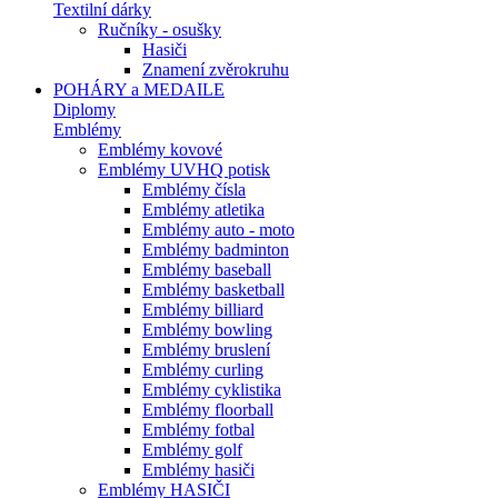
Textilní dárky
Ručníky - osušky
Hasiči
Znamení zvěrokruhu
POHÁRY a MEDAILE
Diplomy
Emblémy
Emblémy kovové
Emblémy UVHQ potisk
Emblémy čísla
Emblémy atletika
Emblémy auto - moto
Emblémy badminton
Emblémy baseball
Emblémy basketball
Emblémy billiard
Emblémy bowling
Emblémy bruslení
Emblémy curling
Emblémy cyklistika
Emblémy floorball
Emblémy fotbal
Emblémy golf
Emblémy hasiči
Emblémy HASIČI