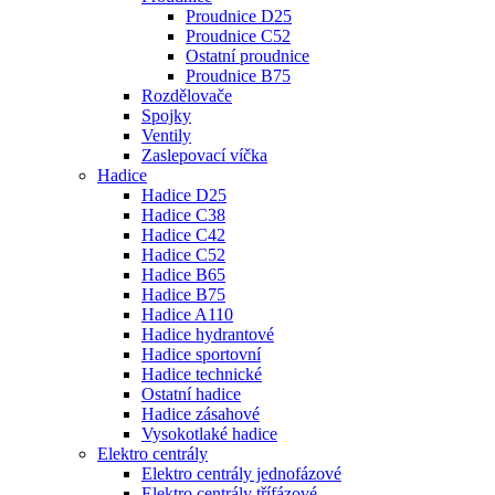
Proudnice D25
Proudnice C52
Ostatní proudnice
Proudnice B75
Rozdělovače
Spojky
Ventily
Zaslepovací víčka
Hadice
Hadice D25
Hadice C38
Hadice C42
Hadice C52
Hadice B65
Hadice B75
Hadice A110
Hadice hydrantové
Hadice sportovní
Hadice technické
Ostatní hadice
Hadice zásahové
Vysokotlaké hadice
Elektro centrály
Elektro centrály jednofázové
Elektro centrály třífázové