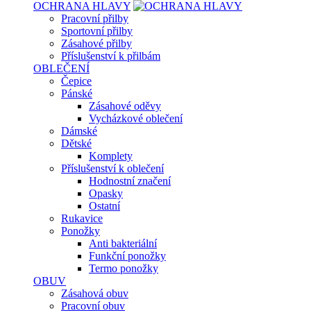
OCHRANA HLAVY
Pracovní přilby
Sportovní přilby
Zásahové přilby
Příslušenství k přilbám
OBLEČENÍ
Čepice
Pánské
Zásahové oděvy
Vycházkové oblečení
Dámské
Dětské
Komplety
Příslušenství k oblečení
Hodnostní značení
Opasky
Ostatní
Rukavice
Ponožky
Anti bakteriální
Funkční ponožky
Termo ponožky
OBUV
Zásahová obuv
Pracovní obuv