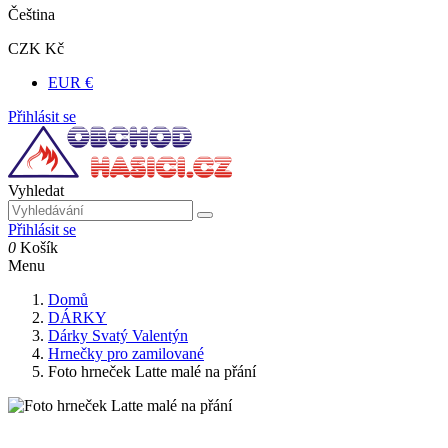
Čeština
CZK Kč
EUR €
Přihlásit se
Vyhledat
Přihlásit se
0
Košík
Menu
Domů
DÁRKY
Dárky Svatý Valentýn
Hrnečky pro zamilované
Foto hrneček Latte malé na přání