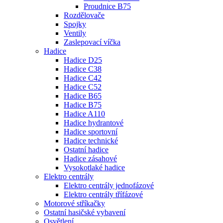
Proudnice B75
Rozdělovače
Spojky
Ventily
Zaslepovací víčka
Hadice
Hadice D25
Hadice C38
Hadice C42
Hadice C52
Hadice B65
Hadice B75
Hadice A110
Hadice hydrantové
Hadice sportovní
Hadice technické
Ostatní hadice
Hadice zásahové
Vysokotlaké hadice
Elektro centrály
Elektro centrály jednofázové
Elektro centrály třífázové
Motorové stříkačky
Ostatní hasičské vybavení
Osvětlení