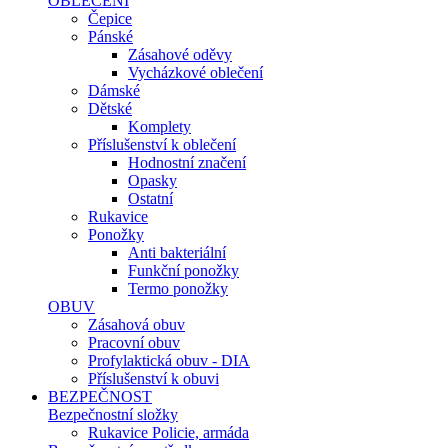
OBLEČENÍ
Čepice
Pánské
Zásahové oděvy
Vycházkové oblečení
Dámské
Dětské
Komplety
Příslušenství k oblečení
Hodnostní značení
Opasky
Ostatní
Rukavice
Ponožky
Anti bakteriální
Funkční ponožky
Termo ponožky
OBUV
Zásahová obuv
Pracovní obuv
Profylaktická obuv - DIA
Příslušenství k obuvi
BEZPEČNOST
Bezpečnostní složky
Rukavice Policie, armáda