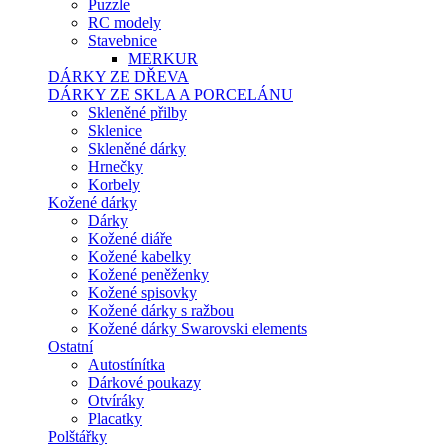
Puzzle
RC modely
Stavebnice
MERKUR
DÁRKY ZE DŘEVA
DÁRKY ZE SKLA A PORCELÁNU
Skleněné přilby
Sklenice
Skleněné dárky
Hrnečky
Korbely
Kožené dárky
Dárky
Kožené diáře
Kožené kabelky
Kožené peněženky
Kožené spisovky
Kožené dárky s ražbou
Kožené dárky Swarovski elements
Ostatní
Autostínítka
Dárkové poukazy
Otvíráky
Placatky
Polštářky