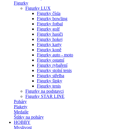
Figurky
Figurky LUX
Figurky čísla
Figurky bowling
Figurky fotbal
Figurky golf
Figurky hasiči
Figurky hokej
Figurky karty
Figurky koně
Figurky auto - moto
Figurky ostatní
Figurky rybaření
Figurky stolní tenis
Figurky střelba
Figurky šipky
Figurky tenis
Figurky na podstavci
Figurky STAR LINE
Poháry
Plakety
Medaile
Štítky na poháry
HOBBY
Myslivost