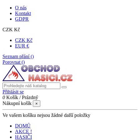
O nás
Kontakt
GDPR
CZK Kč
CZK Kč
EUR €
Seznam přání (
)
Porovnat (
)
Přihlásit se
0
Košík
/
Prázdný
Nákupní košík
×
Ve vašem košíku nejsou žádné další položky
DOMŮ
AKCE !
HASIČI