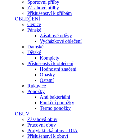
Sportovní přilby
Zásahové přilby
Příslušenství k přilbám
OBLEČENÍ
Čepice
Pánské
Zásahové oděvy
Vycházkové oblečení
Dámské
Dětské
Komplety
Příslušenství k oblečení
Hodnostní značení
Opasky
Ostatní
Rukavice
Ponožky
Anti bakteriální
Funkční ponožky
Termo ponožky
OBUV
Zásahová obuv
Pracovní obuv
Profylaktická obuv - DIA
Příslušenství k obuvi