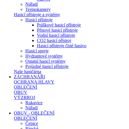
Nářadí
Termokamery
Hasicí přístroje a systémy
Hasicí přístroje
Práškové hasicí přístroje
Pěnové hasicí přístroje
Vodní hasicí přístroje
CO2 hasicí přístroj
Hasicí přístroje čisté hasivo
Hasicí spreje
Hydrantové systémy
Ostatní hasicí systémy
Pojízdné hasicí přístroje
Naše hasičárna
ZÁCHRANÁŘI
OCHRANA HLAVY
OBLEČENÍ
OBUV
VÝZBROJ
Rukavice
Nářadí
OBUV - OBLEČENÍ
OBLEČENÍ
Čepice
Pánské