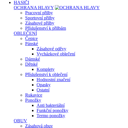
HASIČI
OCHRANA HLAVY
Pracovní přilby
Sportovní přilby
Zásahové přilby
Příslušenství k přilbám
OBLEČENÍ
Čepice
Pánské
Zásahové oděvy
Vycházkové oblečení
Dámské
Dětské
Komplety
Příslušenství k oblečení
Hodnostní značení
Opasky
Ostatní
Rukavice
Ponožky
Anti bakteriální
Funkční ponožky
Termo ponožky
OBUV
Zásahová obuv