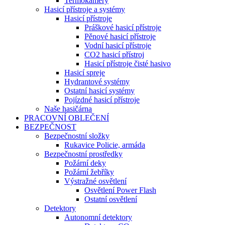
Termokamery
Hasicí přístroje a systémy
Hasicí přístroje
Práškové hasicí přístroje
Pěnové hasicí přístroje
Vodní hasicí přístroje
CO2 hasicí přístroj
Hasicí přístroje čisté hasivo
Hasicí spreje
Hydrantové systémy
Ostatní hasicí systémy
Pojízdné hasicí přístroje
Naše hasičárna
PRACOVNÍ OBLEČENÍ
BEZPEČNOST
Bezpečnostní složky
Rukavice Policie, armáda
Bezpečnostní prostředky
Požární deky
Požární žebříky
Výstražné osvětlení
Osvětlení Power Flash
Ostatní osvětlení
Detektory
Autonomní detektory