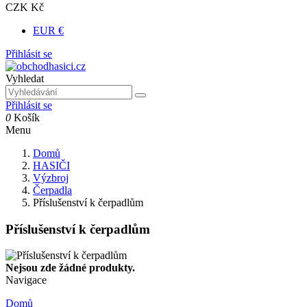
CZK Kč
EUR €
Přihlásit se
Vyhledat
Přihlásit se
0
Košík
Menu
Domů
HASIČI
Výzbroj
Čerpadla
Příslušenství k čerpadlům
Příslušenství k čerpadlům
Nejsou zde žádné produkty.
Navigace
Domů