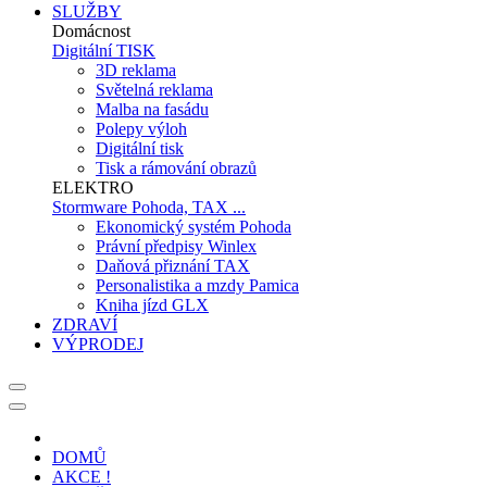
SLUŽBY
Domácnost
Digitální TISK
3D reklama
Světelná reklama
Malba na fasádu
Polepy výloh
Digitální tisk
Tisk a rámování obrazů
ELEKTRO
Stormware Pohoda, TAX ...
Ekonomický systém Pohoda
Právní předpisy Winlex
Daňová přiznání TAX
Personalistika a mzdy Pamica
Kniha jízd GLX
ZDRAVÍ
VÝPRODEJ
DOMŮ
AKCE !