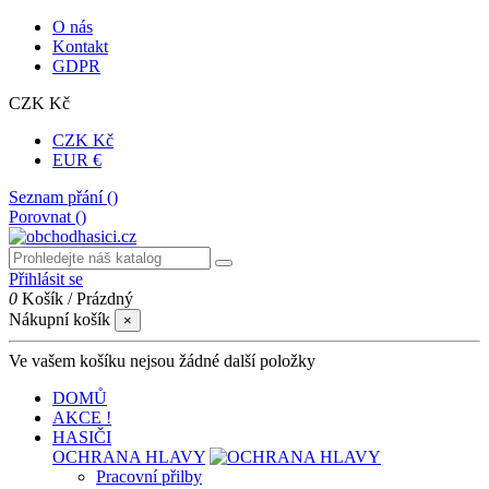
O nás
Kontakt
GDPR
CZK Kč
CZK Kč
EUR €
Seznam přání (
)
Porovnat (
)
Přihlásit se
0
Košík
/
Prázdný
Nákupní košík
×
Ve vašem košíku nejsou žádné další položky
DOMŮ
AKCE !
HASIČI
OCHRANA HLAVY
Pracovní přilby