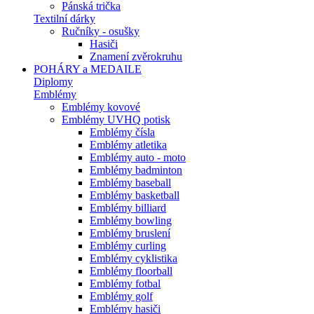
Pánská trička
Textilní dárky
Ručníky - osušky
Hasiči
Znamení zvěrokruhu
POHÁRY a MEDAILE
Diplomy
Emblémy
Emblémy kovové
Emblémy UVHQ potisk
Emblémy čísla
Emblémy atletika
Emblémy auto - moto
Emblémy badminton
Emblémy baseball
Emblémy basketball
Emblémy billiard
Emblémy bowling
Emblémy bruslení
Emblémy curling
Emblémy cyklistika
Emblémy floorball
Emblémy fotbal
Emblémy golf
Emblémy hasiči