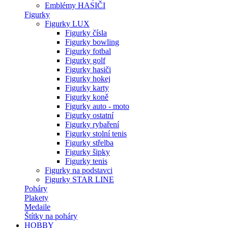
Emblémy HASIČI
Figurky
Figurky LUX
Figurky čísla
Figurky bowling
Figurky fotbal
Figurky golf
Figurky hasiči
Figurky hokej
Figurky karty
Figurky koně
Figurky auto - moto
Figurky ostatní
Figurky rybaření
Figurky stolní tenis
Figurky střelba
Figurky šipky
Figurky tenis
Figurky na podstavci
Figurky STAR LINE
Poháry
Plakety
Medaile
Štítky na poháry
HOBBY