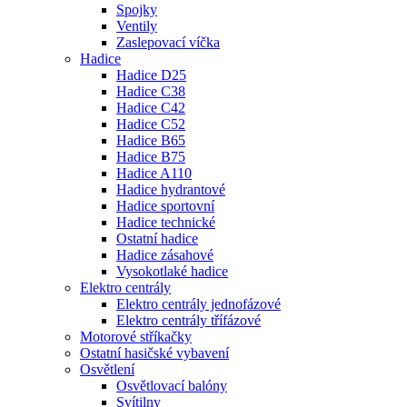
Spojky
Ventily
Zaslepovací víčka
Hadice
Hadice D25
Hadice C38
Hadice C42
Hadice C52
Hadice B65
Hadice B75
Hadice A110
Hadice hydrantové
Hadice sportovní
Hadice technické
Ostatní hadice
Hadice zásahové
Vysokotlaké hadice
Elektro centrály
Elektro centrály jednofázové
Elektro centrály třífázové
Motorové stříkačky
Ostatní hasičské vybavení
Osvětlení
Osvětlovací balóny
Svítilny