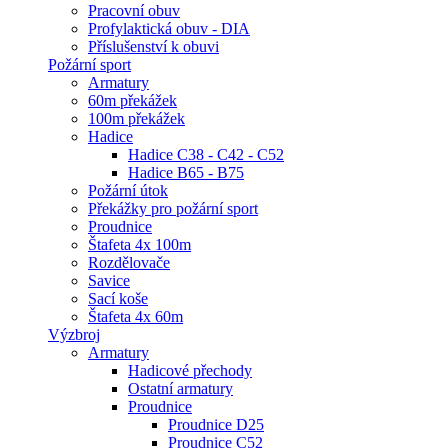
Pracovní obuv
Profylaktická obuv - DIA
Příslušenství k obuvi
Požární sport
Armatury
60m překážek
100m překážek
Hadice
Hadice C38 - C42 - C52
Hadice B65 - B75
Požární útok
Překážky pro požární sport
Proudnice
Štafeta 4x 100m
Rozdělovače
Savice
Sací koše
Štafeta 4x 60m
Výzbroj
Armatury
Hadicové přechody
Ostatní armatury
Proudnice
Proudnice D25
Proudnice C52