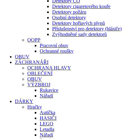
Detektory CO
Detektory cigaretového kouře
Detektory požáru
Osobní detektory
Detektory hořlavých plynů
Příslušenství pro detektory (hlásiče)
Zvýhodněné sady detektorů
OOPP
Pracovní obuv
Ochranné roušky
OBUV
ZÁCHRANÁŘI
OCHRANA HLAVY
OBLEČENÍ
OBUV
VÝZBROJ
Rukavice
Nářadí
DÁRKY
Hračky
Autíčka
HASIČI
LEGO
Letadla
Nářadí