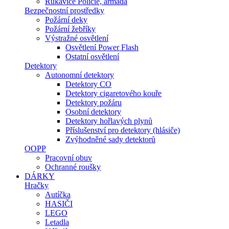
Rukavice Policie, armáda
Bezpečnostní prostředky
Požární deky
Požární žebříky
Výstražné osvětlení
Osvětlení Power Flash
Ostatní osvětlení
Detektory
Autonomní detektory
Detektory CO
Detektory cigaretového kouře
Detektory požáru
Osobní detektory
Detektory hořlavých plynů
Příslušenství pro detektory (hlásiče)
Zvýhodněné sady detektorů
OOPP
Pracovní obuv
Ochranné roušky
DÁRKY
Hračky
Autíčka
HASIČI
LEGO
Letadla