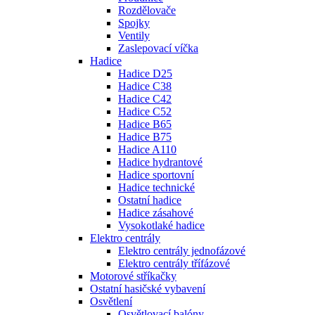
Rozdělovače
Spojky
Ventily
Zaslepovací víčka
Hadice
Hadice D25
Hadice C38
Hadice C42
Hadice C52
Hadice B65
Hadice B75
Hadice A110
Hadice hydrantové
Hadice sportovní
Hadice technické
Ostatní hadice
Hadice zásahové
Vysokotlaké hadice
Elektro centrály
Elektro centrály jednofázové
Elektro centrály třífázové
Motorové stříkačky
Ostatní hasičské vybavení
Osvětlení
Osvětlovací balóny