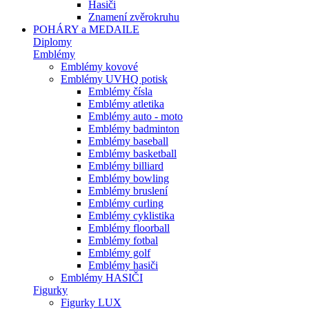
Hasiči
Znamení zvěrokruhu
POHÁRY a MEDAILE
Diplomy
Emblémy
Emblémy kovové
Emblémy UVHQ potisk
Emblémy čísla
Emblémy atletika
Emblémy auto - moto
Emblémy badminton
Emblémy baseball
Emblémy basketball
Emblémy billiard
Emblémy bowling
Emblémy bruslení
Emblémy curling
Emblémy cyklistika
Emblémy floorball
Emblémy fotbal
Emblémy golf
Emblémy hasiči
Emblémy HASIČI
Figurky
Figurky LUX