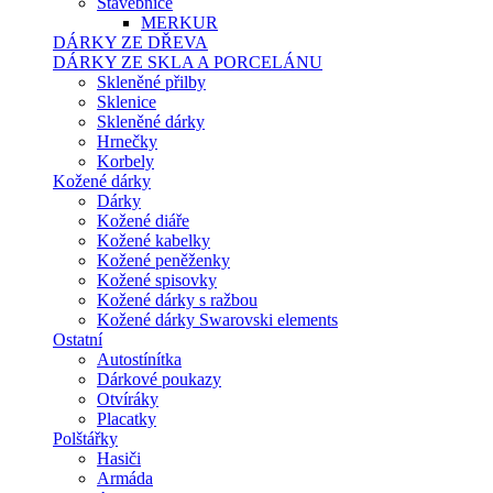
Stavebnice
MERKUR
DÁRKY ZE DŘEVA
DÁRKY ZE SKLA A PORCELÁNU
Skleněné přilby
Sklenice
Skleněné dárky
Hrnečky
Korbely
Kožené dárky
Dárky
Kožené diáře
Kožené kabelky
Kožené peněženky
Kožené spisovky
Kožené dárky s ražbou
Kožené dárky Swarovski elements
Ostatní
Autostínítka
Dárkové poukazy
Otvíráky
Placatky
Polštářky
Hasiči
Armáda