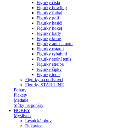
Figurky čísla
Figurky bowling
Figurky fotbal
Figurky golf
Figurky hasiči
Figurky hokej
Figurky karty
Figurky koně
Figurky auto - moto
Figurky ostatní
Figurky rybaření
Figurky stolní tenis
Figurky střelba
Figurky šipky
Figurky tenis
Figurky na podstavci
Figurky STAR LINE
Poháry
Plakety
Medaile
Štítky na poháry
HOBBY
Myslivost
Lesnická obuv
Rukavice