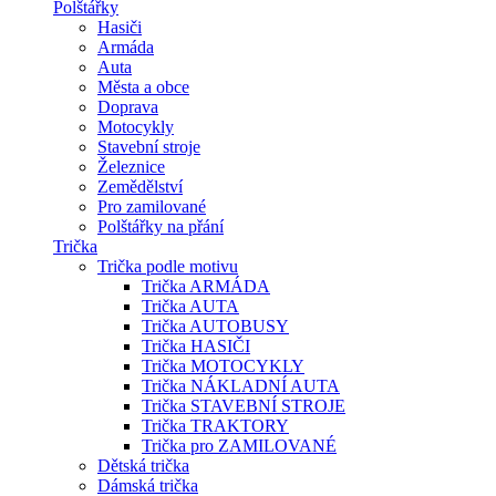
Polštářky
Hasiči
Armáda
Auta
Města a obce
Doprava
Motocykly
Stavební stroje
Železnice
Zemědělství
Pro zamilované
Polštářky na přání
Trička
Trička podle motivu
Trička ARMÁDA
Trička AUTA
Trička AUTOBUSY
Trička HASIČI
Trička MOTOCYKLY
Trička NÁKLADNÍ AUTA
Trička STAVEBNÍ STROJE
Trička TRAKTORY
Trička pro ZAMILOVANÉ
Dětská trička
Dámská trička