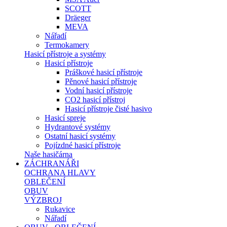
SCOTT
Dräeger
MEVA
Nářadí
Termokamery
Hasicí přístroje a systémy
Hasicí přístroje
Práškové hasicí přístroje
Pěnové hasicí přístroje
Vodní hasicí přístroje
CO2 hasicí přístroj
Hasicí přístroje čisté hasivo
Hasicí spreje
Hydrantové systémy
Ostatní hasicí systémy
Pojízdné hasicí přístroje
Naše hasičárna
ZÁCHRANÁŘI
OCHRANA HLAVY
OBLEČENÍ
OBUV
VÝZBROJ
Rukavice
Nářadí