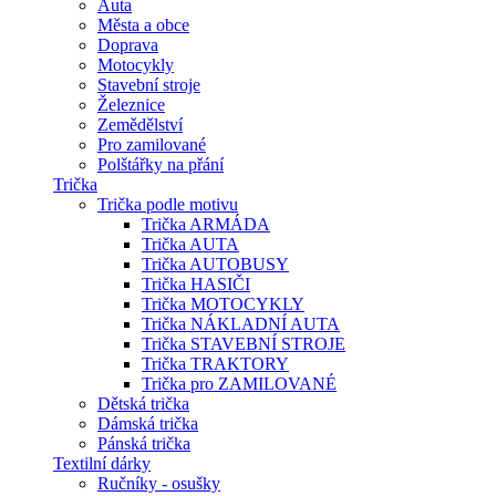
Auta
Města a obce
Doprava
Motocykly
Stavební stroje
Železnice
Zemědělství
Pro zamilované
Polštářky na přání
Trička
Trička podle motivu
Trička ARMÁDA
Trička AUTA
Trička AUTOBUSY
Trička HASIČI
Trička MOTOCYKLY
Trička NÁKLADNÍ AUTA
Trička STAVEBNÍ STROJE
Trička TRAKTORY
Trička pro ZAMILOVANÉ
Dětská trička
Dámská trička
Pánská trička
Textilní dárky
Ručníky - osušky