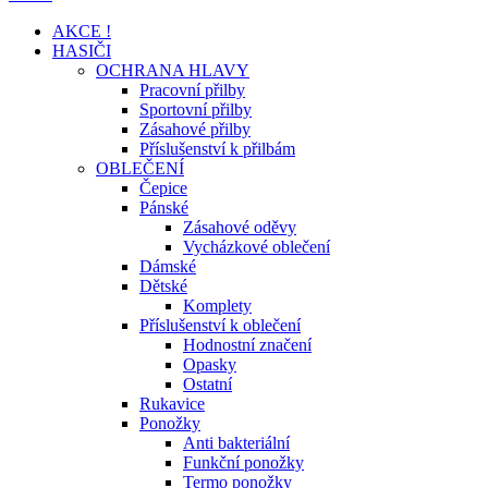
AKCE !
HASIČI
OCHRANA HLAVY
Pracovní přilby
Sportovní přilby
Zásahové přilby
Příslušenství k přilbám
OBLEČENÍ
Čepice
Pánské
Zásahové oděvy
Vycházkové oblečení
Dámské
Dětské
Komplety
Příslušenství k oblečení
Hodnostní značení
Opasky
Ostatní
Rukavice
Ponožky
Anti bakteriální
Funkční ponožky
Termo ponožky