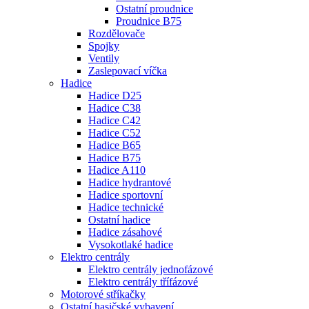
Ostatní proudnice
Proudnice B75
Rozdělovače
Spojky
Ventily
Zaslepovací víčka
Hadice
Hadice D25
Hadice C38
Hadice C42
Hadice C52
Hadice B65
Hadice B75
Hadice A110
Hadice hydrantové
Hadice sportovní
Hadice technické
Ostatní hadice
Hadice zásahové
Vysokotlaké hadice
Elektro centrály
Elektro centrály jednofázové
Elektro centrály třífázové
Motorové stříkačky
Ostatní hasičské vybavení