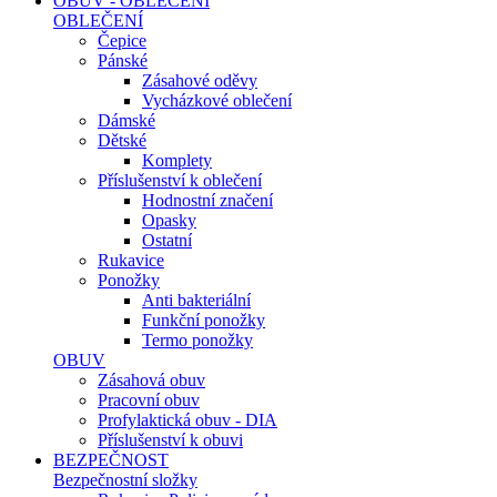
OBUV - OBLEČENÍ
OBLEČENÍ
Čepice
Pánské
Zásahové oděvy
Vycházkové oblečení
Dámské
Dětské
Komplety
Příslušenství k oblečení
Hodnostní značení
Opasky
Ostatní
Rukavice
Ponožky
Anti bakteriální
Funkční ponožky
Termo ponožky
OBUV
Zásahová obuv
Pracovní obuv
Profylaktická obuv - DIA
Příslušenství k obuvi
BEZPEČNOST
Bezpečnostní složky