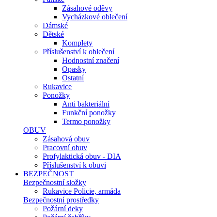
Zásahové oděvy
Vycházkové oblečení
Dámské
Dětské
Komplety
Příslušenství k oblečení
Hodnostní značení
Opasky
Ostatní
Rukavice
Ponožky
Anti bakteriální
Funkční ponožky
Termo ponožky
OBUV
Zásahová obuv
Pracovní obuv
Profylaktická obuv - DIA
Příslušenství k obuvi
BEZPEČNOST
Bezpečnostní složky
Rukavice Policie, armáda
Bezpečnostní prostředky
Požární deky