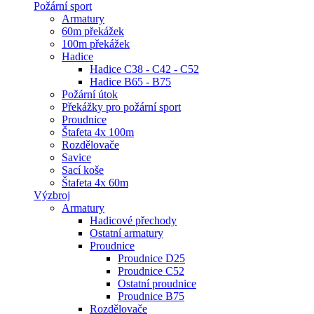
Požární sport
Armatury
60m překážek
100m překážek
Hadice
Hadice C38 - C42 - C52
Hadice B65 - B75
Požární útok
Překážky pro požární sport
Proudnice
Štafeta 4x 100m
Rozdělovače
Savice
Sací koše
Štafeta 4x 60m
Výzbroj
Armatury
Hadicové přechody
Ostatní armatury
Proudnice
Proudnice D25
Proudnice C52
Ostatní proudnice
Proudnice B75
Rozdělovače