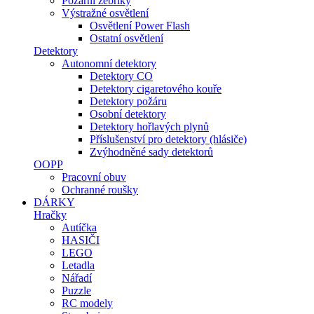
Požární žebříky
Výstražné osvětlení
Osvětlení Power Flash
Ostatní osvětlení
Detektory
Autonomní detektory
Detektory CO
Detektory cigaretového kouře
Detektory požáru
Osobní detektory
Detektory hořlavých plynů
Příslušenství pro detektory (hlásiče)
Zvýhodněné sady detektorů
OOPP
Pracovní obuv
Ochranné roušky
DÁRKY
Hračky
Autíčka
HASIČI
LEGO
Letadla
Nářadí
Puzzle
RC modely