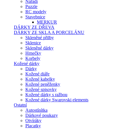
Nářadí
Puzzle
RC modely
Stavebnice
MERKUR
DÁRKY ZE DŘEVA
DÁRKY ZE SKLA A PORCELÁNU
Skleněné přilby
Sklenice
Skleněné dárky
Hrnečky
Korbely
Kožené dárky
Dárky
Kožené diáře
Kožené kabelky
Kožené peněženky
Kožené spisovky
Kožené dárky s ražbou
Kožené dárky Swarovski elements
Ostatní
Autostínítka
Dárkové poukazy
Otvíráky
Placatky