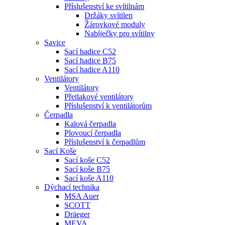
Příslušenství ke svítilnám
Držáky svítilen
Žárovkové moduly
Nabíječky pro svítilny
Savice
Sací hadice C52
Sací hadice B75
Sací hadice A110
Ventilátory
Ventilátory
Přetlakové ventilátory
Příslušenství k ventilátorům
Čerpadla
Kalová čerpadla
Plovoucí čerpadla
Příslušenství k čerpadlům
Sací Koše
Sací koše C52
Sací koše B75
Sací koše A110
Dýchací technika
MSA Auer
SCOTT
Dräeger
MEVA