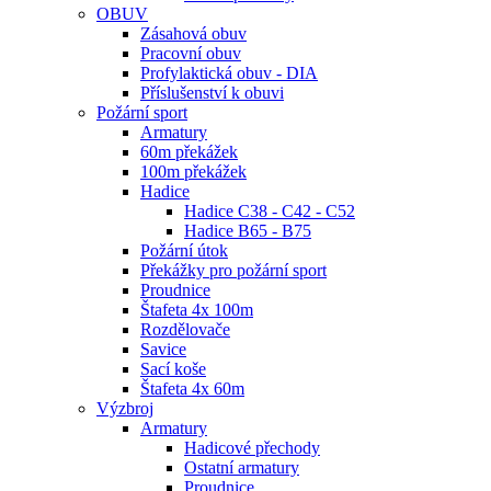
OBUV
Zásahová obuv
Pracovní obuv
Profylaktická obuv - DIA
Příslušenství k obuvi
Požární sport
Armatury
60m překážek
100m překážek
Hadice
Hadice C38 - C42 - C52
Hadice B65 - B75
Požární útok
Překážky pro požární sport
Proudnice
Štafeta 4x 100m
Rozdělovače
Savice
Sací koše
Štafeta 4x 60m
Výzbroj
Armatury
Hadicové přechody
Ostatní armatury
Proudnice