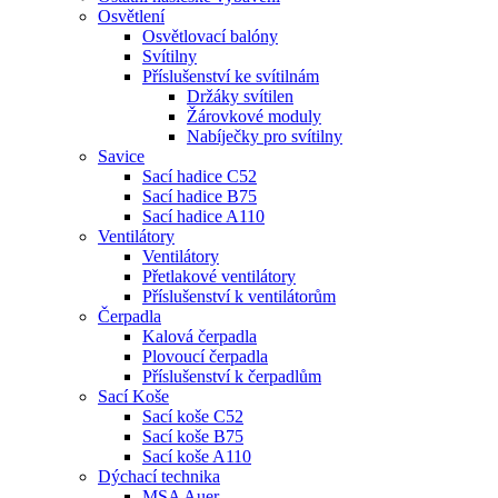
Osvětlení
Osvětlovací balóny
Svítilny
Příslušenství ke svítilnám
Držáky svítilen
Žárovkové moduly
Nabíječky pro svítilny
Savice
Sací hadice C52
Sací hadice B75
Sací hadice A110
Ventilátory
Ventilátory
Přetlakové ventilátory
Příslušenství k ventilátorům
Čerpadla
Kalová čerpadla
Plovoucí čerpadla
Příslušenství k čerpadlům
Sací Koše
Sací koše C52
Sací koše B75
Sací koše A110
Dýchací technika
MSA Auer