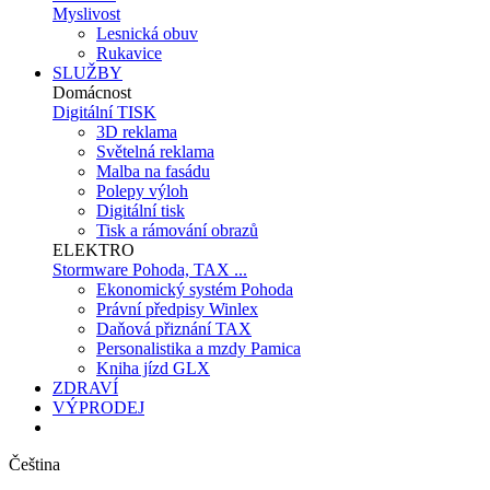
Myslivost
Lesnická obuv
Rukavice
SLUŽBY
Domácnost
Digitální TISK
3D reklama
Světelná reklama
Malba na fasádu
Polepy výloh
Digitální tisk
Tisk a rámování obrazů
ELEKTRO
Stormware Pohoda, TAX ...
Ekonomický systém Pohoda
Právní předpisy Winlex
Daňová přiznání TAX
Personalistika a mzdy Pamica
Kniha jízd GLX
ZDRAVÍ
VÝPRODEJ
Čeština