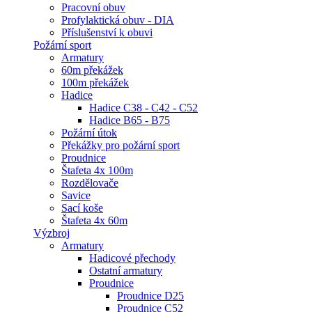
Pracovní obuv
Profylaktická obuv - DIA
Příslušenství k obuvi
Požární sport
Armatury
60m překážek
100m překážek
Hadice
Hadice C38 - C42 - C52
Hadice B65 - B75
Požární útok
Překážky pro požární sport
Proudnice
Štafeta 4x 100m
Rozdělovače
Savice
Sací koše
Štafeta 4x 60m
Výzbroj
Armatury
Hadicové přechody
Ostatní armatury
Proudnice
Proudnice D25
Proudnice C52