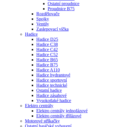
Ostatní proudnice
Proudnice B75
Rozdělovače
Spojky
Ventily
Zaslepovací víčka
Hadice
Hadice D25
Hadice C38
Hadice C42
Hadice C52
Hadice B65
Hadice B75
Hadice A110
Hadice hydrantové
Hadice sportovní
Hadice technické
Ostatní hadice
Hadice zásahové
Vysokotlaké hadice
Elektro centrály
Elektro centrály jednofázové
Elektro centrály třífázové
Motorové stříkačky
Ostatní hasičské vybavení