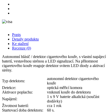
Popis
Detaily produktu
Ke stažení
Recenze
(0)
Autonomní hlásič / detektor cigaretového kouře, s vlastní napájecí
baterií, vestavěnou sirénou a LED signalizací. Na přítomnost
cigaretového kouře reaguje detektor svitem LED diody a aktivací
sirény.
autonomní detektor cigaretového
Typ detektoru:
kouře
Detekce:
optická měřicí komora
Aktivace poplachu:
vniknutí kouře do detektoru
1 x 9 V baterie alkalická (součást
Napájení:
dodávky)
Životnost baterií:
cca 1 rok
Startovací doba detektoru:
60 s.