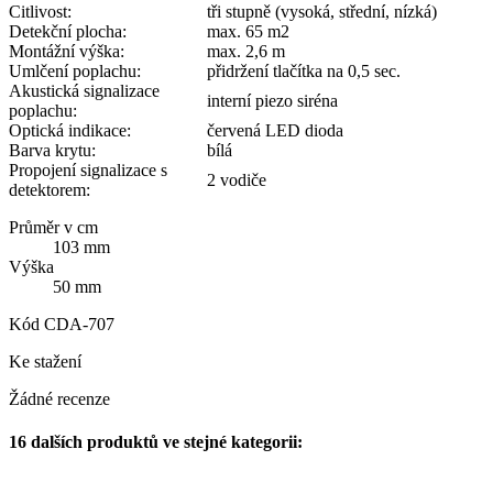
Citlivost:
tři stupně (vysoká, střední, nízká)
Detekční plocha:
max. 65 m2
Montážní výška:
max. 2,6 m
Umlčení poplachu:
přidržení tlačítka na 0,5 sec.
Akustická signalizace
interní piezo siréna
poplachu:
Optická indikace:
červená LED dioda
Barva krytu:
bílá
Propojení signalizace s
2 vodiče
detektorem:
Průměr v cm
103 mm
Výška
50 mm
Kód
CDA-707
Ke stažení
Žádné recenze
16 dalších produktů ve stejné kategorii: