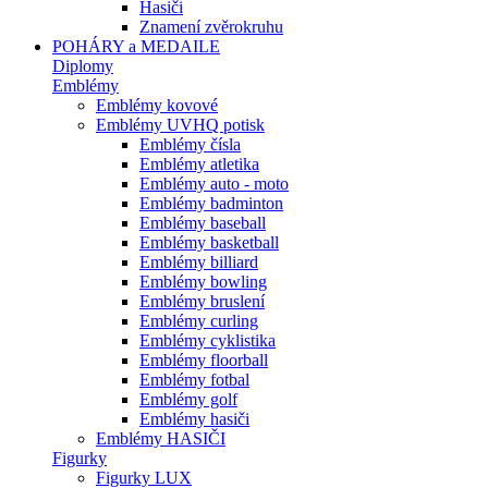
Hasiči
Znamení zvěrokruhu
POHÁRY a MEDAILE
Diplomy
Emblémy
Emblémy kovové
Emblémy UVHQ potisk
Emblémy čísla
Emblémy atletika
Emblémy auto - moto
Emblémy badminton
Emblémy baseball
Emblémy basketball
Emblémy billiard
Emblémy bowling
Emblémy bruslení
Emblémy curling
Emblémy cyklistika
Emblémy floorball
Emblémy fotbal
Emblémy golf
Emblémy hasiči
Emblémy HASIČI
Figurky
Figurky LUX