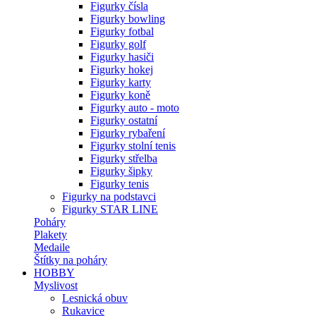
Figurky čísla
Figurky bowling
Figurky fotbal
Figurky golf
Figurky hasiči
Figurky hokej
Figurky karty
Figurky koně
Figurky auto - moto
Figurky ostatní
Figurky rybaření
Figurky stolní tenis
Figurky střelba
Figurky šipky
Figurky tenis
Figurky na podstavci
Figurky STAR LINE
Poháry
Plakety
Medaile
Štítky na poháry
HOBBY
Myslivost
Lesnická obuv
Rukavice