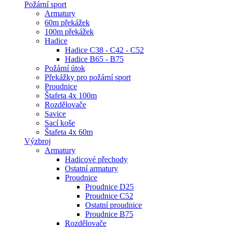
Požární sport
Armatury
60m překážek
100m překážek
Hadice
Hadice C38 - C42 - C52
Hadice B65 - B75
Požární útok
Překážky pro požární sport
Proudnice
Štafeta 4x 100m
Rozdělovače
Savice
Sací koše
Štafeta 4x 60m
Výzbroj
Armatury
Hadicové přechody
Ostatní armatury
Proudnice
Proudnice D25
Proudnice C52
Ostatní proudnice
Proudnice B75
Rozdělovače