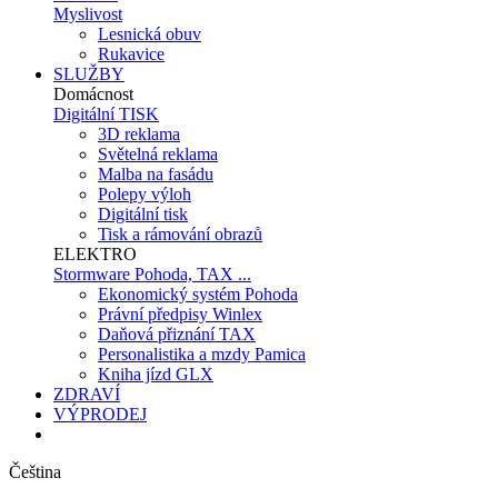
Myslivost
Lesnická obuv
Rukavice
SLUŽBY
Domácnost
Digitální TISK
3D reklama
Světelná reklama
Malba na fasádu
Polepy výloh
Digitální tisk
Tisk a rámování obrazů
ELEKTRO
Stormware Pohoda, TAX ...
Ekonomický systém Pohoda
Právní předpisy Winlex
Daňová přiznání TAX
Personalistika a mzdy Pamica
Kniha jízd GLX
ZDRAVÍ
VÝPRODEJ
Čeština