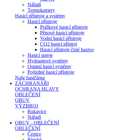
Nářadí
Termokamery
Hasicí přístroje a systémy
Hasicí přístroje
Práškové hasicí přístroje
Pěnové hasicí přístroje
Vodní hasicí přístroje
CO2 hasicí přístroj
Hasicí přístroje čisté hasivo
Hasicí spreje
Hydrantové systémy
Ostatní hasicí systémy
Pojízdné hasicí přístroje
Naše hasičárna
ZÁCHRANÁŘI
OCHRANA HLAVY
OBLEČENÍ
OBUV
VÝZBROJ
Rukavice
Nářadí
OBUV - OBLEČENÍ
OBLEČENÍ
Čepice
Pánské