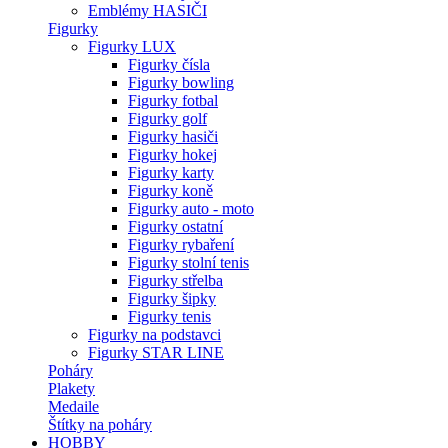
Emblémy HASIČI
Figurky
Figurky LUX
Figurky čísla
Figurky bowling
Figurky fotbal
Figurky golf
Figurky hasiči
Figurky hokej
Figurky karty
Figurky koně
Figurky auto - moto
Figurky ostatní
Figurky rybaření
Figurky stolní tenis
Figurky střelba
Figurky šipky
Figurky tenis
Figurky na podstavci
Figurky STAR LINE
Poháry
Plakety
Medaile
Štítky na poháry
HOBBY