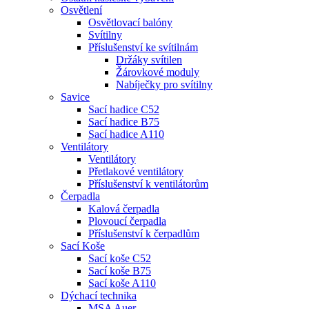
Osvětlení
Osvětlovací balóny
Svítilny
Příslušenství ke svítilnám
Držáky svítilen
Žárovkové moduly
Nabíječky pro svítilny
Savice
Sací hadice C52
Sací hadice B75
Sací hadice A110
Ventilátory
Ventilátory
Přetlakové ventilátory
Příslušenství k ventilátorům
Čerpadla
Kalová čerpadla
Plovoucí čerpadla
Příslušenství k čerpadlům
Sací Koše
Sací koše C52
Sací koše B75
Sací koše A110
Dýchací technika
MSA Auer