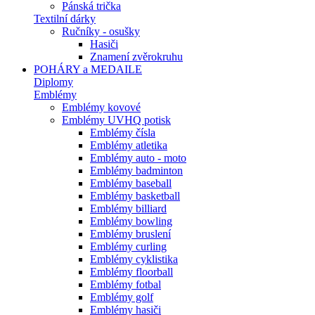
Pánská trička
Textilní dárky
Ručníky - osušky
Hasiči
Znamení zvěrokruhu
POHÁRY a MEDAILE
Diplomy
Emblémy
Emblémy kovové
Emblémy UVHQ potisk
Emblémy čísla
Emblémy atletika
Emblémy auto - moto
Emblémy badminton
Emblémy baseball
Emblémy basketball
Emblémy billiard
Emblémy bowling
Emblémy bruslení
Emblémy curling
Emblémy cyklistika
Emblémy floorball
Emblémy fotbal
Emblémy golf
Emblémy hasiči