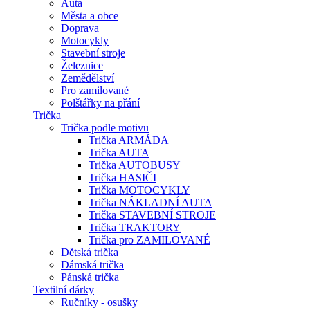
Auta
Města a obce
Doprava
Motocykly
Stavební stroje
Železnice
Zemědělství
Pro zamilované
Polštářky na přání
Trička
Trička podle motivu
Trička ARMÁDA
Trička AUTA
Trička AUTOBUSY
Trička HASIČI
Trička MOTOCYKLY
Trička NÁKLADNÍ AUTA
Trička STAVEBNÍ STROJE
Trička TRAKTORY
Trička pro ZAMILOVANÉ
Dětská trička
Dámská trička
Pánská trička
Textilní dárky
Ručníky - osušky