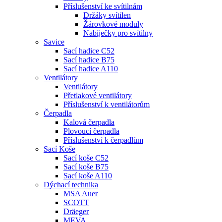
Příslušenství ke svítilnám
Držáky svítilen
Žárovkové moduly
Nabíječky pro svítilny
Savice
Sací hadice C52
Sací hadice B75
Sací hadice A110
Ventilátory
Ventilátory
Přetlakové ventilátory
Příslušenství k ventilátorům
Čerpadla
Kalová čerpadla
Plovoucí čerpadla
Příslušenství k čerpadlům
Sací Koše
Sací koše C52
Sací koše B75
Sací koše A110
Dýchací technika
MSA Auer
SCOTT
Dräeger
MEVA