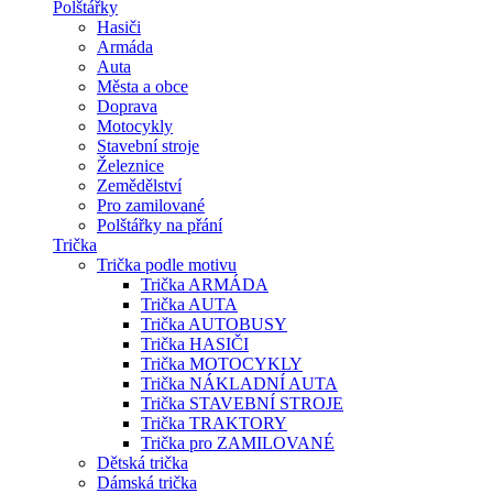
Polštářky
Hasiči
Armáda
Auta
Města a obce
Doprava
Motocykly
Stavební stroje
Železnice
Zemědělství
Pro zamilované
Polštářky na přání
Trička
Trička podle motivu
Trička ARMÁDA
Trička AUTA
Trička AUTOBUSY
Trička HASIČI
Trička MOTOCYKLY
Trička NÁKLADNÍ AUTA
Trička STAVEBNÍ STROJE
Trička TRAKTORY
Trička pro ZAMILOVANÉ
Dětská trička
Dámská trička