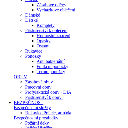
Zásahové oděvy
Vycházkové oblečení
Dámské
Dětské
Komplety
Příslušenství k oblečení
Hodnostní značení
Opasky
Ostatní
Rukavice
Ponožky
Anti bakteriální
Funkční ponožky
Termo ponožky
OBUV
Zásahová obuv
Pracovní obuv
Profylaktická obuv - DIA
Příslušenství k obuvi
BEZPEČNOST
Bezpečnostní složky
Rukavice Policie, armáda
Bezpečnostní prostředky
Požární deky