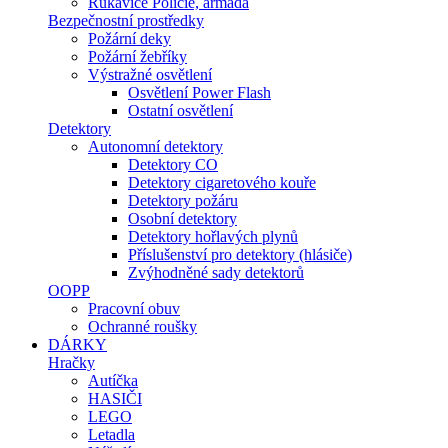
Rukavice Policie, armáda
Bezpečnostní prostředky
Požární deky
Požární žebříky
Výstražné osvětlení
Osvětlení Power Flash
Ostatní osvětlení
Detektory
Autonomní detektory
Detektory CO
Detektory cigaretového kouře
Detektory požáru
Osobní detektory
Detektory hořlavých plynů
Příslušenství pro detektory (hlásiče)
Zvýhodněné sady detektorů
OOPP
Pracovní obuv
Ochranné roušky
DÁRKY
Hračky
Autíčka
HASIČI
LEGO
Letadla