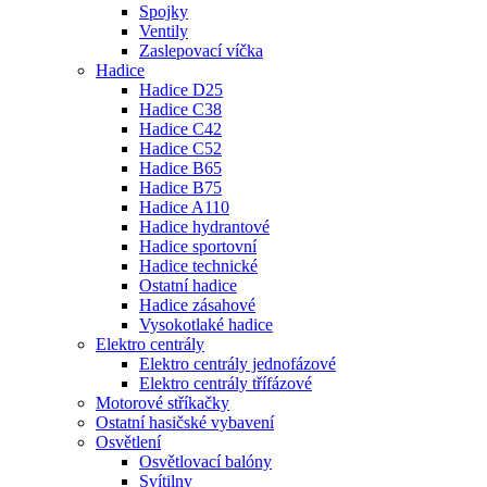
Spojky
Ventily
Zaslepovací víčka
Hadice
Hadice D25
Hadice C38
Hadice C42
Hadice C52
Hadice B65
Hadice B75
Hadice A110
Hadice hydrantové
Hadice sportovní
Hadice technické
Ostatní hadice
Hadice zásahové
Vysokotlaké hadice
Elektro centrály
Elektro centrály jednofázové
Elektro centrály třífázové
Motorové stříkačky
Ostatní hasičské vybavení
Osvětlení
Osvětlovací balóny
Svítilny