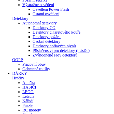
Požární žebříky
Výstražné osvětlení
Osvětlení Power Flash
Ostatní osvětlení
Detektory
Autonomní detektory
Detektory CO
Detektory cigaretového kouře
Detektory požáru
Osobní detektory
Detektory hořlavých plynů
Příslušenství pro detektory (hlásiče)
Zvýhodněné sady detektorů
OOPP
Pracovní obuv
Ochranné roušky
DÁRKY
Hračky
Autíčka
HASIČI
LEGO
Letadla
Nářadí
Puzzle
RC modely