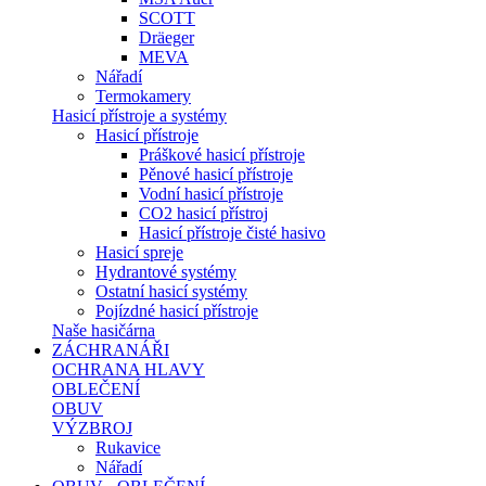
SCOTT
Dräeger
MEVA
Nářadí
Termokamery
Hasicí přístroje a systémy
Hasicí přístroje
Práškové hasicí přístroje
Pěnové hasicí přístroje
Vodní hasicí přístroje
CO2 hasicí přístroj
Hasicí přístroje čisté hasivo
Hasicí spreje
Hydrantové systémy
Ostatní hasicí systémy
Pojízdné hasicí přístroje
Naše hasičárna
ZÁCHRANÁŘI
OCHRANA HLAVY
OBLEČENÍ
OBUV
VÝZBROJ
Rukavice
Nářadí