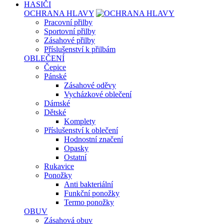
HASIČI
OCHRANA HLAVY
Pracovní přilby
Sportovní přilby
Zásahové přilby
Příslušenství k přilbám
OBLEČENÍ
Čepice
Pánské
Zásahové oděvy
Vycházkové oblečení
Dámské
Dětské
Komplety
Příslušenství k oblečení
Hodnostní značení
Opasky
Ostatní
Rukavice
Ponožky
Anti bakteriální
Funkční ponožky
Termo ponožky
OBUV
Zásahová obuv