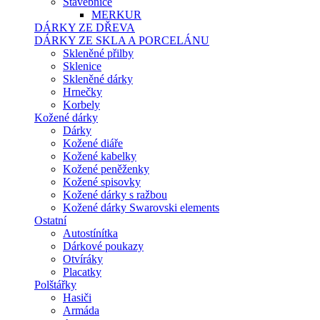
Stavebnice
MERKUR
DÁRKY ZE DŘEVA
DÁRKY ZE SKLA A PORCELÁNU
Skleněné přilby
Sklenice
Skleněné dárky
Hrnečky
Korbely
Kožené dárky
Dárky
Kožené diáře
Kožené kabelky
Kožené peněženky
Kožené spisovky
Kožené dárky s ražbou
Kožené dárky Swarovski elements
Ostatní
Autostínítka
Dárkové poukazy
Otvíráky
Placatky
Polštářky
Hasiči
Armáda