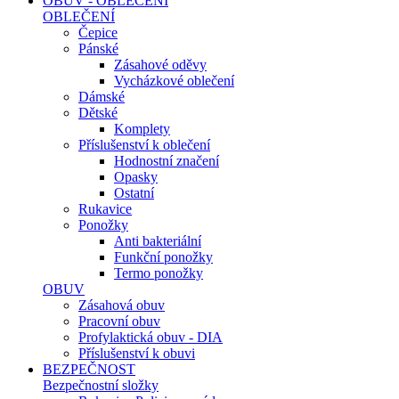
OBUV - OBLEČENÍ
OBLEČENÍ
Čepice
Pánské
Zásahové oděvy
Vycházkové oblečení
Dámské
Dětské
Komplety
Příslušenství k oblečení
Hodnostní značení
Opasky
Ostatní
Rukavice
Ponožky
Anti bakteriální
Funkční ponožky
Termo ponožky
OBUV
Zásahová obuv
Pracovní obuv
Profylaktická obuv - DIA
Příslušenství k obuvi
BEZPEČNOST
Bezpečnostní složky