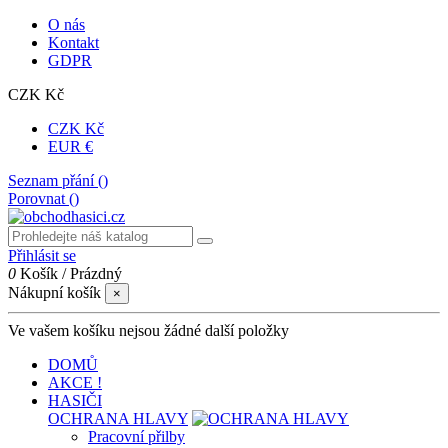
O nás
Kontakt
GDPR
CZK Kč
CZK Kč
EUR €
Seznam přání (
)
Porovnat (
)
Přihlásit se
0
Košík
/
Prázdný
Nákupní košík
×
Ve vašem košíku nejsou žádné další položky
DOMŮ
AKCE !
HASIČI
OCHRANA HLAVY
Pracovní přilby