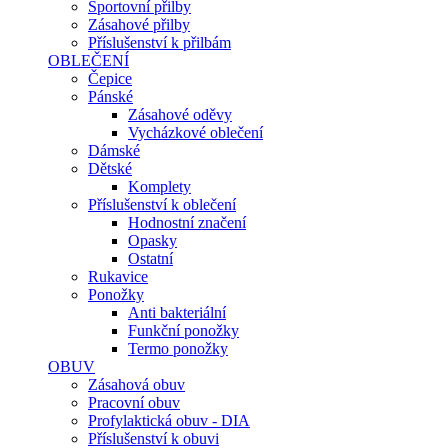
Sportovní přilby
Zásahové přilby
Příslušenství k přilbám
OBLEČENÍ
Čepice
Pánské
Zásahové oděvy
Vycházkové oblečení
Dámské
Dětské
Komplety
Příslušenství k oblečení
Hodnostní značení
Opasky
Ostatní
Rukavice
Ponožky
Anti bakteriální
Funkční ponožky
Termo ponožky
OBUV
Zásahová obuv
Pracovní obuv
Profylaktická obuv - DIA
Příslušenství k obuvi