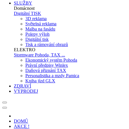
SLUŽBY
Domácnost
Digitální TISK
3D reklama
Světelná reklama
Malba na fasádu
Polepy výloh
Digitální tisk
Tisk a rámování obrazů
ELEKTRO
Stormware Pohoda, TAX ...
Ekonomický systém Pohoda
Právní předpisy Winlex
Daňová přiznání TAX
Personalistika a mzdy Pamica
Kniha jízd GLX
ZDRAVÍ
VÝPRODEJ
DOMŮ
AKCE !