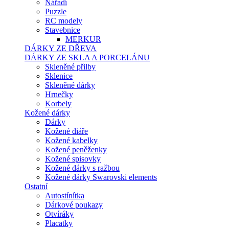
Nářadí
Puzzle
RC modely
Stavebnice
MERKUR
DÁRKY ZE DŘEVA
DÁRKY ZE SKLA A PORCELÁNU
Skleněné přilby
Sklenice
Skleněné dárky
Hrnečky
Korbely
Kožené dárky
Dárky
Kožené diáře
Kožené kabelky
Kožené peněženky
Kožené spisovky
Kožené dárky s ražbou
Kožené dárky Swarovski elements
Ostatní
Autostínítka
Dárkové poukazy
Otvíráky
Placatky