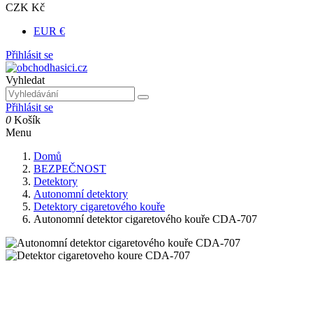
CZK Kč
EUR €
Přihlásit se
Vyhledat
Přihlásit se
0
Košík
Menu
Domů
BEZPEČNOST
Detektory
Autonomní detektory
Detektory cigaretového kouře
Autonomní detektor cigaretového kouře CDA-707