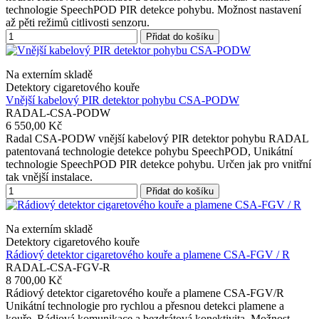
technologie SpeechPOD PIR detekce pohybu. Možnost nastavení
až pěti režimů citlivosti senzoru.
Přidat do košíku
Na externím skladě
Detektory cigaretového kouře
Vnější kabelový PIR detektor pohybu CSA-PODW
RADAL-CSA-PODW
6 550,00 Kč
Radal CSA-PODW vnější kabelový PIR detektor pohybu RADAL
patentovaná technologie detekce pohybu SpeechPOD, Unikátní
technologie SpeechPOD PIR detekce pohybu. Určen jak pro vnitřní
tak vnější instalace.
Přidat do košíku
Na externím skladě
Detektory cigaretového kouře
Rádiový detektor cigaretového kouře a plamene CSA-FGV / R
RADAL-CSA-FGV-R
8 700,00 Kč
Rádiový detektor cigaretového kouře a plamene CSA-FGV/R
Unikátní technologie pro rychlou a přesnou detekci plamene a
kouře. Rádiová komunikace a bezdrátová konektivita. Možnost