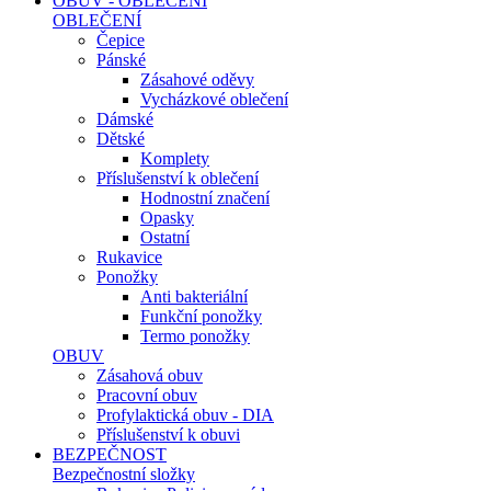
OBUV - OBLEČENÍ
OBLEČENÍ
Čepice
Pánské
Zásahové oděvy
Vycházkové oblečení
Dámské
Dětské
Komplety
Příslušenství k oblečení
Hodnostní značení
Opasky
Ostatní
Rukavice
Ponožky
Anti bakteriální
Funkční ponožky
Termo ponožky
OBUV
Zásahová obuv
Pracovní obuv
Profylaktická obuv - DIA
Příslušenství k obuvi
BEZPEČNOST
Bezpečnostní složky