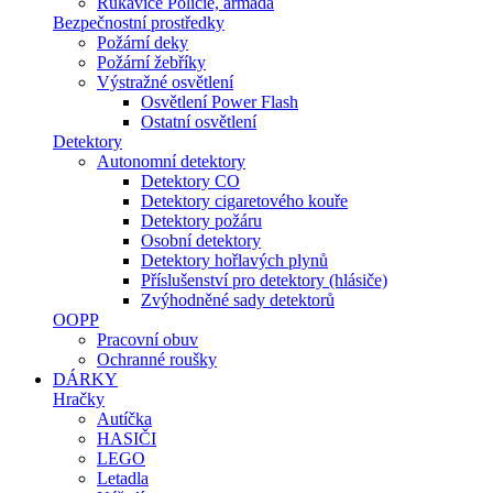
Rukavice Policie, armáda
Bezpečnostní prostředky
Požární deky
Požární žebříky
Výstražné osvětlení
Osvětlení Power Flash
Ostatní osvětlení
Detektory
Autonomní detektory
Detektory CO
Detektory cigaretového kouře
Detektory požáru
Osobní detektory
Detektory hořlavých plynů
Příslušenství pro detektory (hlásiče)
Zvýhodněné sady detektorů
OOPP
Pracovní obuv
Ochranné roušky
DÁRKY
Hračky
Autíčka
HASIČI
LEGO
Letadla