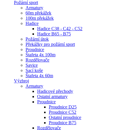
Požární sport
Armatury
60m překážek
100m překážek
Hadice
Hadice C38 - C42 - C52
Hadice B65 - B75
Požární útok
Překážky pro požární sport
Proudnice
Štafeta 4x 100m
Rozdělovače
Savice
Sací koše
Štafeta 4x 60m
Výzbroj
Armatury
Hadicové přechody
Ostatní armatury
Proudnice
Proudnice D25
Proudnice C52
Ostatní proudnice
Proudnice B75
Rozdělovače