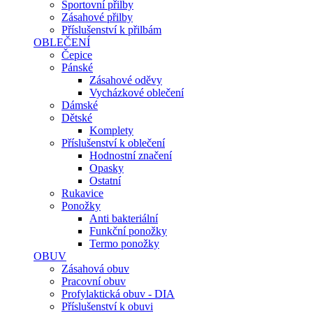
Sportovní přilby
Zásahové přilby
Příslušenství k přilbám
OBLEČENÍ
Čepice
Pánské
Zásahové oděvy
Vycházkové oblečení
Dámské
Dětské
Komplety
Příslušenství k oblečení
Hodnostní značení
Opasky
Ostatní
Rukavice
Ponožky
Anti bakteriální
Funkční ponožky
Termo ponožky
OBUV
Zásahová obuv
Pracovní obuv
Profylaktická obuv - DIA
Příslušenství k obuvi