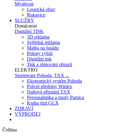
Myslivost
Lesnická obuv
Rukavice
SLUŽBY
Domácnost
Digitální TISK
3D reklama
Světelná reklama
Malba na fasádu
Polepy výloh
Digitální tisk
Tisk a rámování obrazů
ELEKTRO
Stormware Pohoda, TAX ...
Ekonomický systém Pohoda
Právní předpisy Winlex
Daňová přiznání TAX
Personalistika a mzdy Pamica
Kniha jízd GLX
ZDRAVÍ
VÝPRODEJ
Čeština