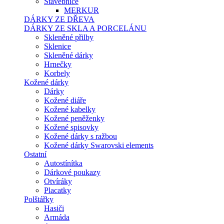
Stavebnice
MERKUR
DÁRKY ZE DŘEVA
DÁRKY ZE SKLA A PORCELÁNU
Skleněné přilby
Sklenice
Skleněné dárky
Hrnečky
Korbely
Kožené dárky
Dárky
Kožené diáře
Kožené kabelky
Kožené peněženky
Kožené spisovky
Kožené dárky s ražbou
Kožené dárky Swarovski elements
Ostatní
Autostínítka
Dárkové poukazy
Otvíráky
Placatky
Polštářky
Hasiči
Armáda