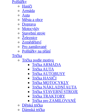
Polštářky
Hasiči
Armáda
Auta
Města a obce
Doprava
Motocykly
Stavební stroje
Železnice
Zemědělství
Pro zamilované
Polštářky na přání
Trička
Trička podle motivu
Trička ARMÁDA
Trička AUTA
Trička AUTOBUSY
Trička HASIČI
Trička MOTOCYKLY
Trička NÁKLADNÍ AUTA
Trička STAVEBNÍ STROJE
Trička TRAKTORY
Trička pro ZAMILOVANÉ
Dětská trička
Dámská trička