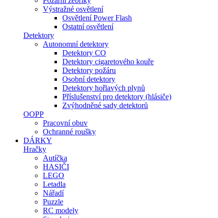
Požární žebříky
Výstražné osvětlení
Osvětlení Power Flash
Ostatní osvětlení
Detektory
Autonomní detektory
Detektory CO
Detektory cigaretového kouře
Detektory požáru
Osobní detektory
Detektory hořlavých plynů
Příslušenství pro detektory (hlásiče)
Zvýhodněné sady detektorů
OOPP
Pracovní obuv
Ochranné roušky
DÁRKY
Hračky
Autíčka
HASIČI
LEGO
Letadla
Nářadí
Puzzle
RC modely