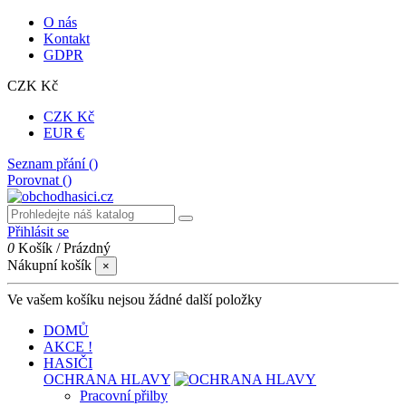
O nás
Kontakt
GDPR
CZK Kč
CZK Kč
EUR €
Seznam přání (
)
Porovnat (
)
Přihlásit se
0
Košík
/
Prázdný
Nákupní košík
×
Ve vašem košíku nejsou žádné další položky
DOMŮ
AKCE !
HASIČI
OCHRANA HLAVY
Pracovní přilby