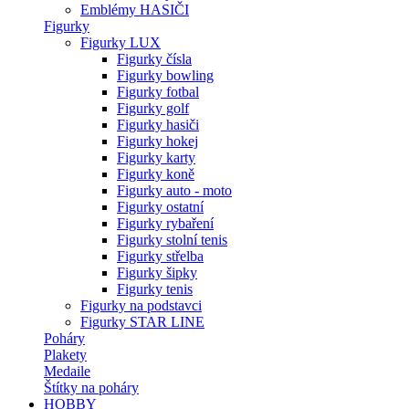
Emblémy HASIČI
Figurky
Figurky LUX
Figurky čísla
Figurky bowling
Figurky fotbal
Figurky golf
Figurky hasiči
Figurky hokej
Figurky karty
Figurky koně
Figurky auto - moto
Figurky ostatní
Figurky rybaření
Figurky stolní tenis
Figurky střelba
Figurky šipky
Figurky tenis
Figurky na podstavci
Figurky STAR LINE
Poháry
Plakety
Medaile
Štítky na poháry
HOBBY