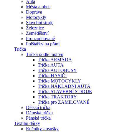
Auta
Města a obce
Doprava
Motocykly
Stavební stroje
Železnice
Zemědělství
Pro zamilované
Polštářky na přání
Trička
Trička podle motivu
Trička ARMÁDA
Trička AUTA
Trička AUTOBUSY
Trička HASIČI
Trička MOTOCYKLY
Trička NÁKLADNÍ AUTA
Trička STAVEBNÍ STROJE
Trička TRAKTORY
Trička pro ZAMILOVANÉ
Dětská trička
Dámská trička
Pánská trička
Textilní dárky
Ručníky - osušky