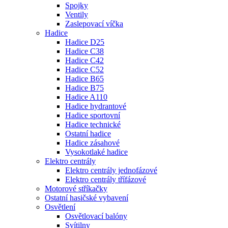
Spojky
Ventily
Zaslepovací víčka
Hadice
Hadice D25
Hadice C38
Hadice C42
Hadice C52
Hadice B65
Hadice B75
Hadice A110
Hadice hydrantové
Hadice sportovní
Hadice technické
Ostatní hadice
Hadice zásahové
Vysokotlaké hadice
Elektro centrály
Elektro centrály jednofázové
Elektro centrály třífázové
Motorové stříkačky
Ostatní hasičské vybavení
Osvětlení
Osvětlovací balóny
Svítilny