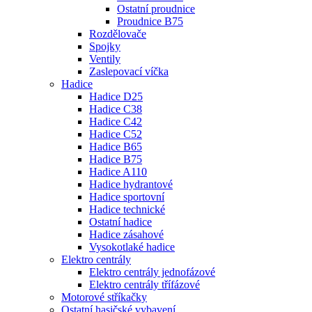
Ostatní proudnice
Proudnice B75
Rozdělovače
Spojky
Ventily
Zaslepovací víčka
Hadice
Hadice D25
Hadice C38
Hadice C42
Hadice C52
Hadice B65
Hadice B75
Hadice A110
Hadice hydrantové
Hadice sportovní
Hadice technické
Ostatní hadice
Hadice zásahové
Vysokotlaké hadice
Elektro centrály
Elektro centrály jednofázové
Elektro centrály třífázové
Motorové stříkačky
Ostatní hasičské vybavení