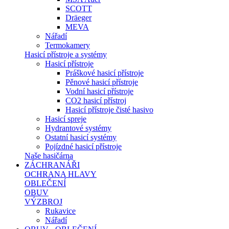
SCOTT
Dräeger
MEVA
Nářadí
Termokamery
Hasicí přístroje a systémy
Hasicí přístroje
Práškové hasicí přístroje
Pěnové hasicí přístroje
Vodní hasicí přístroje
CO2 hasicí přístroj
Hasicí přístroje čisté hasivo
Hasicí spreje
Hydrantové systémy
Ostatní hasicí systémy
Pojízdné hasicí přístroje
Naše hasičárna
ZÁCHRANÁŘI
OCHRANA HLAVY
OBLEČENÍ
OBUV
VÝZBROJ
Rukavice
Nářadí