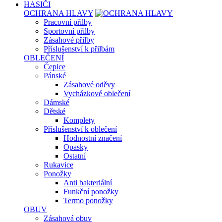
HASIČI
OCHRANA HLAVY
Pracovní přilby
Sportovní přilby
Zásahové přilby
Příslušenství k přilbám
OBLEČENÍ
Čepice
Pánské
Zásahové oděvy
Vycházkové oblečení
Dámské
Dětské
Komplety
Příslušenství k oblečení
Hodnostní značení
Opasky
Ostatní
Rukavice
Ponožky
Anti bakteriální
Funkční ponožky
Termo ponožky
OBUV
Zásahová obuv