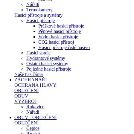
Nářadí
Termokamery
Hasicí přístroje a systémy
Hasicí přístroje
Práškové hasicí přístroje
Pěnové hasicí přístroje
Vodní hasicí přístroje
CO2 hasicí přístroj
Hasicí přístroje čisté hasivo
Hasicí spreje
Hydrantové systémy
Ostatní hasicí systémy
Pojízdné hasicí přístroje
Naše hasičárna
ZÁCHRANÁŘI
OCHRANA HLAVY
OBLEČENÍ
OBUV
VÝZBROJ
Rukavice
Nářadí
OBUV - OBLEČENÍ
OBLEČENÍ
Čepice
Pánské