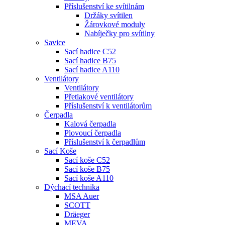
Příslušenství ke svítilnám
Držáky svítilen
Žárovkové moduly
Nabíječky pro svítilny
Savice
Sací hadice C52
Sací hadice B75
Sací hadice A110
Ventilátory
Ventilátory
Přetlakové ventilátory
Příslušenství k ventilátorům
Čerpadla
Kalová čerpadla
Plovoucí čerpadla
Příslušenství k čerpadlům
Sací Koše
Sací koše C52
Sací koše B75
Sací koše A110
Dýchací technika
MSA Auer
SCOTT
Dräeger
MEVA