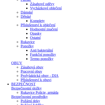
Zásahové oděvy
Vycházkové oblečení
Dámské
Dětské
Komplety
Příslušenství k oblečení
Hodnostní značení
Opasky
Ostatní
Rukavice
Ponožky
Anti bakteriální
Funkční ponožky
Termo ponožky
OBUV
Zásahová obuv
Pracovní obuv
Profylaktická obuv - DIA
Příslušenství k obuvi
BEZPEČNOST
Bezpečnostní složky
Rukavice Policie, armáda
Bezpečnostní prostředky
Požární deky