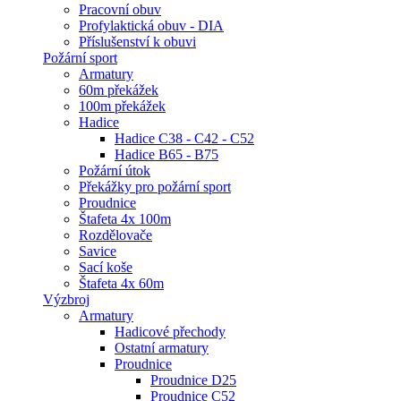
Pracovní obuv
Profylaktická obuv - DIA
Příslušenství k obuvi
Požární sport
Armatury
60m překážek
100m překážek
Hadice
Hadice C38 - C42 - C52
Hadice B65 - B75
Požární útok
Překážky pro požární sport
Proudnice
Štafeta 4x 100m
Rozdělovače
Savice
Sací koše
Štafeta 4x 60m
Výzbroj
Armatury
Hadicové přechody
Ostatní armatury
Proudnice
Proudnice D25
Proudnice C52