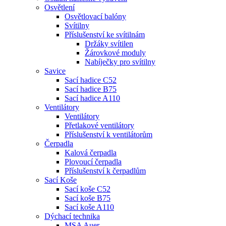
Osvětlení
Osvětlovací balóny
Svítilny
Příslušenství ke svítilnám
Držáky svítilen
Žárovkové moduly
Nabíječky pro svítilny
Savice
Sací hadice C52
Sací hadice B75
Sací hadice A110
Ventilátory
Ventilátory
Přetlakové ventilátory
Příslušenství k ventilátorům
Čerpadla
Kalová čerpadla
Plovoucí čerpadla
Příslušenství k čerpadlům
Sací Koše
Sací koše C52
Sací koše B75
Sací koše A110
Dýchací technika
MSA Auer