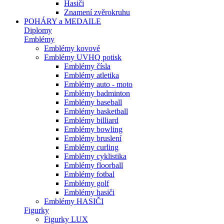
Hasiči
Znamení zvěrokruhu
POHÁRY a MEDAILE
Diplomy
Emblémy
Emblémy kovové
Emblémy UVHQ potisk
Emblémy čísla
Emblémy atletika
Emblémy auto - moto
Emblémy badminton
Emblémy baseball
Emblémy basketball
Emblémy billiard
Emblémy bowling
Emblémy bruslení
Emblémy curling
Emblémy cyklistika
Emblémy floorball
Emblémy fotbal
Emblémy golf
Emblémy hasiči
Emblémy HASIČI
Figurky
Figurky LUX