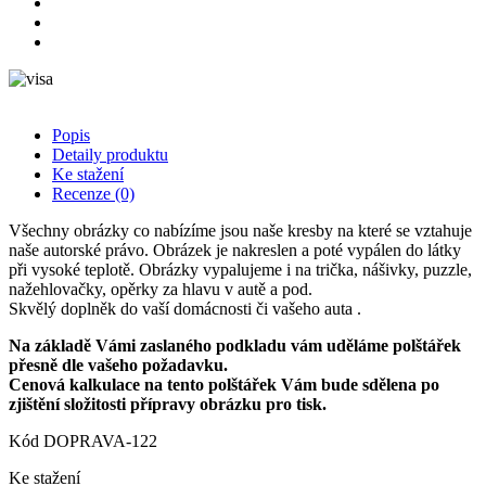
Popis
Detaily produktu
Ke stažení
Recenze
(0)
Všechny obrázky co nabízíme jsou naše kresby na které se vztahuje
naše autorské právo. Obrázek je nakreslen a poté vypálen do látky
při vysoké teplotě. Obrázky vypalujeme i na trička, nášivky, puzzle,
nažehlovačky, opěrky za hlavu v autě a pod.
Skvělý doplněk do vaší domácnosti či vašeho auta .
Na základě Vámi zaslaného podkladu vám uděláme polštářek
přesně dle vašeho požadavku.
Cenová kalkulace na tento polštářek Vám bude sdělena po
zjištění složitosti přípravy obrázku pro tisk.
Kód
DOPRAVA-122
Ke stažení