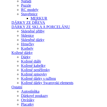
Nářadí
Puzzle
RC modely
Stavebnice
MERKUR
DÁRKY ZE DŘEVA
DÁRKY ZE SKLA A PORCELÁNU
Skleněné přilby
Sklenice
Skleněné dárky
Hrnečky
Korbely
Kožené dárky
Dárky
Kožené diáře
Kožené kabelky
Kožené peněženky
Kožené spisovky
Kožené dárky s ražbou
Kožené dárky Swarovski elements
Ostatní
Autostínítka
Dárkové poukazy
Otvíráky
Placatky