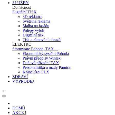
SLUŽBY
Domácnost
Digitální TISK
3D reklama
Světelná reklama
Malba na fasádu
Polepy výloh
Digitální tisk
Tisk a rámování obrazů
ELEKTRO
Stormware Pohoda, TAX ...
Ekonomický systém Pohoda
Právní předpisy Winlex
Daňová přiznání TAX
Personalistika a mzdy Pamica
Kniha jízd GLX
ZDRAVÍ
VÝPRODEJ
DOMŮ
AKCE !