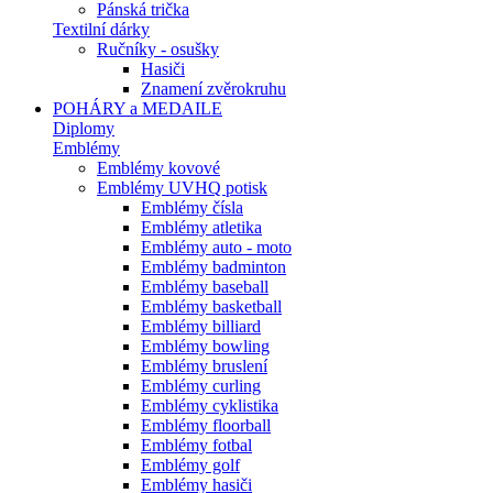
Pánská trička
Textilní dárky
Ručníky - osušky
Hasiči
Znamení zvěrokruhu
POHÁRY a MEDAILE
Diplomy
Emblémy
Emblémy kovové
Emblémy UVHQ potisk
Emblémy čísla
Emblémy atletika
Emblémy auto - moto
Emblémy badminton
Emblémy baseball
Emblémy basketball
Emblémy billiard
Emblémy bowling
Emblémy bruslení
Emblémy curling
Emblémy cyklistika
Emblémy floorball
Emblémy fotbal
Emblémy golf
Emblémy hasiči