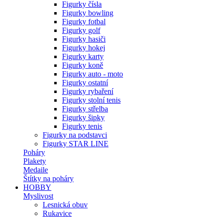
Figurky čísla
Figurky bowling
Figurky fotbal
Figurky golf
Figurky hasiči
Figurky hokej
Figurky karty
Figurky koně
Figurky auto - moto
Figurky ostatní
Figurky rybaření
Figurky stolní tenis
Figurky střelba
Figurky šipky
Figurky tenis
Figurky na podstavci
Figurky STAR LINE
Poháry
Plakety
Medaile
Štítky na poháry
HOBBY
Myslivost
Lesnická obuv
Rukavice