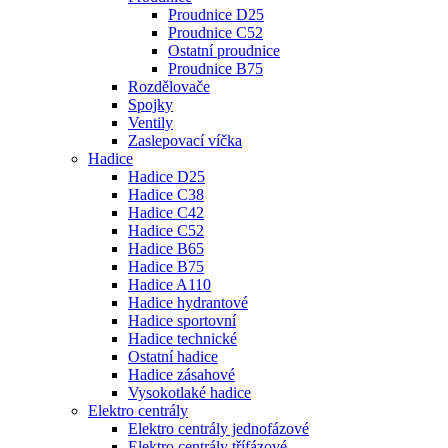
Proudnice D25
Proudnice C52
Ostatní proudnice
Proudnice B75
Rozdělovače
Spojky
Ventily
Zaslepovací víčka
Hadice
Hadice D25
Hadice C38
Hadice C42
Hadice C52
Hadice B65
Hadice B75
Hadice A110
Hadice hydrantové
Hadice sportovní
Hadice technické
Ostatní hadice
Hadice zásahové
Vysokotlaké hadice
Elektro centrály
Elektro centrály jednofázové
Elektro centrály třífázové