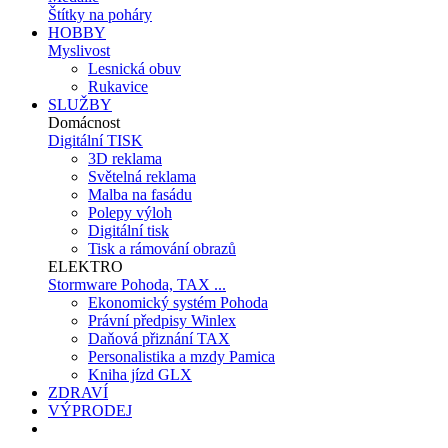
Štítky na poháry
HOBBY
Myslivost
Lesnická obuv
Rukavice
SLUŽBY
Domácnost
Digitální TISK
3D reklama
Světelná reklama
Malba na fasádu
Polepy výloh
Digitální tisk
Tisk a rámování obrazů
ELEKTRO
Stormware Pohoda, TAX ...
Ekonomický systém Pohoda
Právní předpisy Winlex
Daňová přiznání TAX
Personalistika a mzdy Pamica
Kniha jízd GLX
ZDRAVÍ
VÝPRODEJ