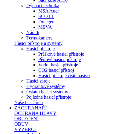
Sací koše A110
Dýchací technika
MSA Auer
SCOTT
Dräeger
MEVA
Nářadí
Termokamery
Hasicí přístroje a systémy
Hasicí přístroje
Práškové hasicí přístroje
Pěnové hasicí přístroje
Vodní hasicí přístroje
CO2 hasicí přístroj
Hasicí přístroje čisté hasivo
Hasicí spreje
Hydrantové systémy
Ostatní hasicí systémy
Pojízdné hasicí přístroje
Naše hasičárna
ZÁCHRANÁŘI
OCHRANA HLAVY
OBLEČENÍ
OBUV
VÝZBROJ