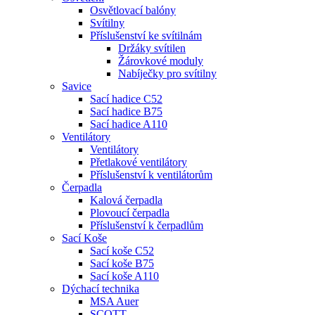
Osvětlovací balóny
Svítilny
Příslušenství ke svítilnám
Držáky svítilen
Žárovkové moduly
Nabíječky pro svítilny
Savice
Sací hadice C52
Sací hadice B75
Sací hadice A110
Ventilátory
Ventilátory
Přetlakové ventilátory
Příslušenství k ventilátorům
Čerpadla
Kalová čerpadla
Plovoucí čerpadla
Příslušenství k čerpadlům
Sací Koše
Sací koše C52
Sací koše B75
Sací koše A110
Dýchací technika
MSA Auer
SCOTT