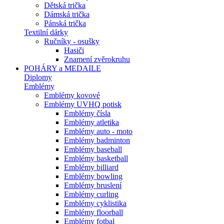
Dětská trička
Dámská trička
Pánská trička
Textilní dárky
Ručníky - osušky
Hasiči
Znamení zvěrokruhu
POHÁRY a MEDAILE
Diplomy
Emblémy
Emblémy kovové
Emblémy UVHQ potisk
Emblémy čísla
Emblémy atletika
Emblémy auto - moto
Emblémy badminton
Emblémy baseball
Emblémy basketball
Emblémy billiard
Emblémy bowling
Emblémy bruslení
Emblémy curling
Emblémy cyklistika
Emblémy floorball
Emblémy fotbal