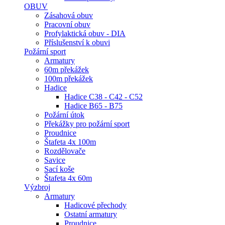
OBUV
Zásahová obuv
Pracovní obuv
Profylaktická obuv - DIA
Příslušenství k obuvi
Požární sport
Armatury
60m překážek
100m překážek
Hadice
Hadice C38 - C42 - C52
Hadice B65 - B75
Požární útok
Překážky pro požární sport
Proudnice
Štafeta 4x 100m
Rozdělovače
Savice
Sací koše
Štafeta 4x 60m
Výzbroj
Armatury
Hadicové přechody
Ostatní armatury
Proudnice