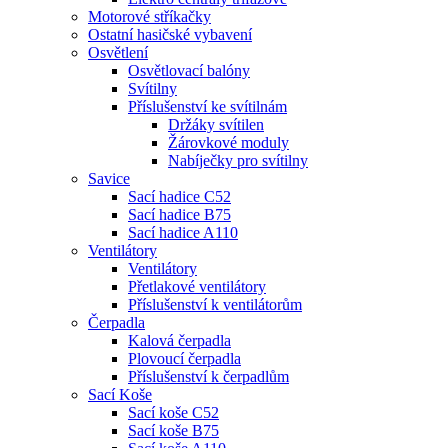
Motorové stříkačky
Ostatní hasičské vybavení
Osvětlení
Osvětlovací balóny
Svítilny
Příslušenství ke svítilnám
Držáky svítilen
Žárovkové moduly
Nabíječky pro svítilny
Savice
Sací hadice C52
Sací hadice B75
Sací hadice A110
Ventilátory
Ventilátory
Přetlakové ventilátory
Příslušenství k ventilátorům
Čerpadla
Kalová čerpadla
Plovoucí čerpadla
Příslušenství k čerpadlům
Sací Koše
Sací koše C52
Sací koše B75