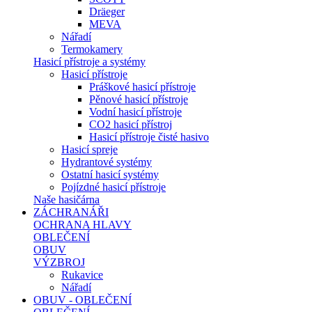
Dräeger
MEVA
Nářadí
Termokamery
Hasicí přístroje a systémy
Hasicí přístroje
Práškové hasicí přístroje
Pěnové hasicí přístroje
Vodní hasicí přístroje
CO2 hasicí přístroj
Hasicí přístroje čisté hasivo
Hasicí spreje
Hydrantové systémy
Ostatní hasicí systémy
Pojízdné hasicí přístroje
Naše hasičárna
ZÁCHRANÁŘI
OCHRANA HLAVY
OBLEČENÍ
OBUV
VÝZBROJ
Rukavice
Nářadí
OBUV - OBLEČENÍ