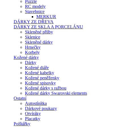
Puzzle
RC modely
Stavebnice
MERKUR
DÁRKY ZE DŘEVA
DÁRKY ZE SKLA A PORCELÁNU
Skleněné přilby
Sklenice
Skleněné dárky
Hrnečky
Korbely
Kožené dárky
Dárky
Kožené diáře
Kožené kabelky
Kožené peněženky
Kožené spisovky
Kožené dárky s ražbou
Kožené dárky Swarovski elements
Ostatní
Autostínítka
Dárkové poukazy
Otvíráky
Placatky
Polštářky