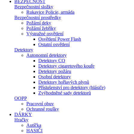
BEZPEČNOST
Bezpečnostní složky
Rukavice Policie, armáda
Bezpečnostní prostředky
Požární deky
Požární žebříky
Výstražné osvětlení
Osvětlení Power Flash
Ostatní osvětlení
Detektory
Autonomní detektory
Detektory CO
Detektory cigaretového kouře
Detektory požáru
Osobní detektory
Detektory hořlavých plynů
Příslušenství pro detektory (hlásiče)
Zvýhodněné sady detektorů
OOPP
Pracovní obuv
Ochranné roušky
DÁRKY
Hračky
Autíčka
HASIČI