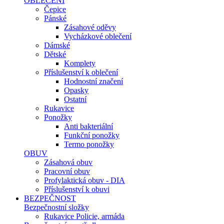
OBLEČENÍ
Čepice
Pánské
Zásahové oděvy
Vycházkové oblečení
Dámské
Dětské
Komplety
Příslušenství k oblečení
Hodnostní značení
Opasky
Ostatní
Rukavice
Ponožky
Anti bakteriální
Funkční ponožky
Termo ponožky
OBUV
Zásahová obuv
Pracovní obuv
Profylaktická obuv - DIA
Příslušenství k obuvi
BEZPEČNOST
Bezpečnostní složky
Rukavice Policie, armáda