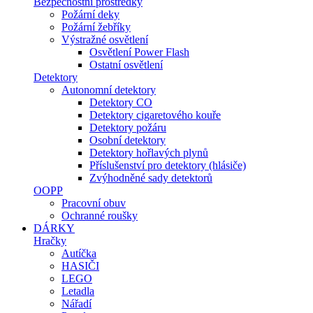
Bezpečnostní prostředky
Požární deky
Požární žebříky
Výstražné osvětlení
Osvětlení Power Flash
Ostatní osvětlení
Detektory
Autonomní detektory
Detektory CO
Detektory cigaretového kouře
Detektory požáru
Osobní detektory
Detektory hořlavých plynů
Příslušenství pro detektory (hlásiče)
Zvýhodněné sady detektorů
OOPP
Pracovní obuv
Ochranné roušky
DÁRKY
Hračky
Autíčka
HASIČI
LEGO
Letadla
Nářadí