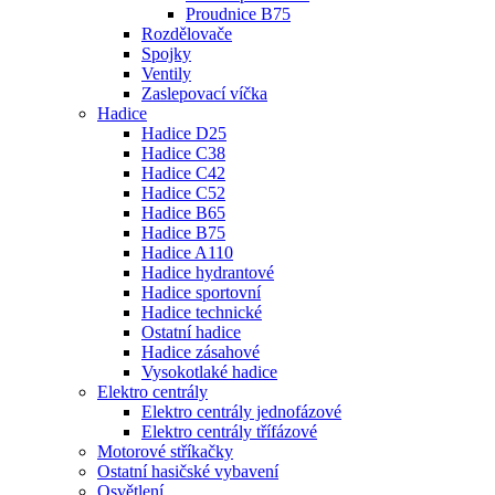
Proudnice B75
Rozdělovače
Spojky
Ventily
Zaslepovací víčka
Hadice
Hadice D25
Hadice C38
Hadice C42
Hadice C52
Hadice B65
Hadice B75
Hadice A110
Hadice hydrantové
Hadice sportovní
Hadice technické
Ostatní hadice
Hadice zásahové
Vysokotlaké hadice
Elektro centrály
Elektro centrály jednofázové
Elektro centrály třífázové
Motorové stříkačky
Ostatní hasičské vybavení
Osvětlení