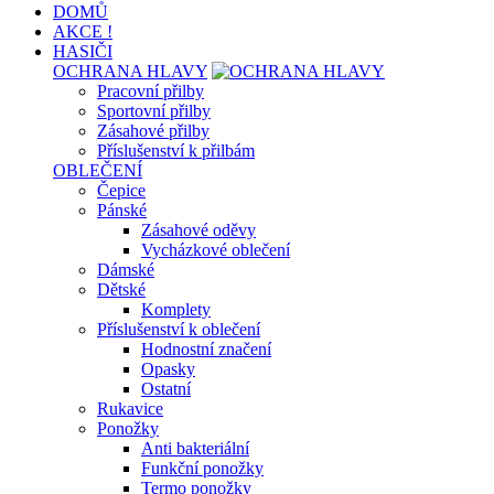
DOMŮ
AKCE !
HASIČI
OCHRANA HLAVY
Pracovní přilby
Sportovní přilby
Zásahové přilby
Příslušenství k přilbám
OBLEČENÍ
Čepice
Pánské
Zásahové oděvy
Vycházkové oblečení
Dámské
Dětské
Komplety
Příslušenství k oblečení
Hodnostní značení
Opasky
Ostatní
Rukavice
Ponožky
Anti bakteriální
Funkční ponožky
Termo ponožky