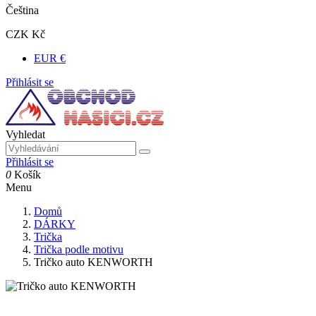
Čeština
CZK Kč
EUR €
Přihlásit se
Vyhledat
Přihlásit se
0
Košík
Menu
Domů
DÁRKY
Trička
Trička podle motivu
Tričko auto KENWORTH