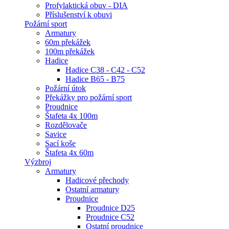
Profylaktická obuv - DIA
Příslušenství k obuvi
Požární sport
Armatury
60m překážek
100m překážek
Hadice
Hadice C38 - C42 - C52
Hadice B65 - B75
Požární útok
Překážky pro požární sport
Proudnice
Štafeta 4x 100m
Rozdělovače
Savice
Sací koše
Štafeta 4x 60m
Výzbroj
Armatury
Hadicové přechody
Ostatní armatury
Proudnice
Proudnice D25
Proudnice C52
Ostatní proudnice