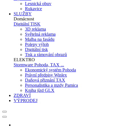
Lesnická obuv
Rukavice
SLUŽBY
Domácnost
Digitální TISK
3D reklama
Světelná reklama
Malba na fasádu
Polepy výloh
Digitální tisk
Tisk a rámování obrazů
ELEKTRO
Stormware Pohoda, TAX ...
Ekonomický systém Pohoda
Právní předpisy Winlex
Daňová přiznání TAX
Personalistika a mzdy Pamica
Kniha jízd GLX
ZDRAVÍ
VÝPRODEJ