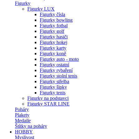
Figurky
Figurky LUX
Figurky čísla
Figurky bowling
Figurky fotbal
Figurky golf
Figurky hasiči
Figurky hokej
Figurky karty
Figurky koně
Figurky auto - moto
Figurky ostatní
Figurky rybaření
Figurky stolní tenis
Figurky střelba
Figurky šipky
Figurky tenis
Figurky na podstavci
Figurky STAR LINE
Poháry
Plakety
Medaile
Štítky na poháry
HOBBY
Myslivost