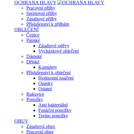
OCHRANA HLAVY
Pracovní přilby
Sportovní přilby
Zásahové přilby
Příslušenství k přilbám
OBLEČENÍ
Čepice
Pánské
Zásahové oděvy
Vycházkové oblečení
Dámské
Dětské
Komplety
Příslušenství k oblečení
Hodnostní značení
Opasky
Ostatní
Rukavice
Ponožky
Anti bakteriální
Funkční ponožky
Termo ponožky
OBUV
Zásahová obuv
Pracovní obuv