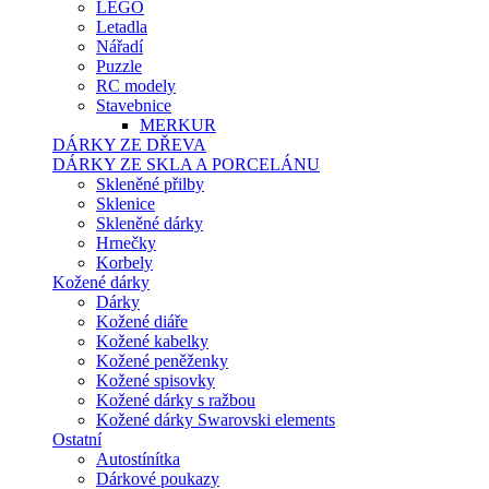
LEGO
Letadla
Nářadí
Puzzle
RC modely
Stavebnice
MERKUR
DÁRKY ZE DŘEVA
DÁRKY ZE SKLA A PORCELÁNU
Skleněné přilby
Sklenice
Skleněné dárky
Hrnečky
Korbely
Kožené dárky
Dárky
Kožené diáře
Kožené kabelky
Kožené peněženky
Kožené spisovky
Kožené dárky s ražbou
Kožené dárky Swarovski elements
Ostatní
Autostínítka
Dárkové poukazy