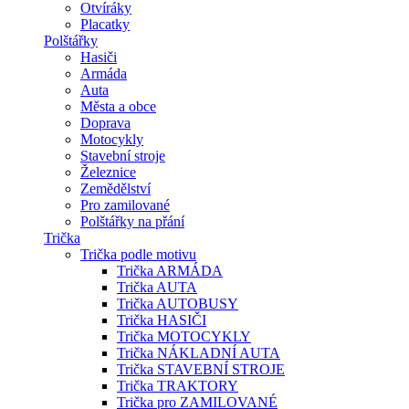
Otvíráky
Placatky
Polštářky
Hasiči
Armáda
Auta
Města a obce
Doprava
Motocykly
Stavební stroje
Železnice
Zemědělství
Pro zamilované
Polštářky na přání
Trička
Trička podle motivu
Trička ARMÁDA
Trička AUTA
Trička AUTOBUSY
Trička HASIČI
Trička MOTOCYKLY
Trička NÁKLADNÍ AUTA
Trička STAVEBNÍ STROJE
Trička TRAKTORY
Trička pro ZAMILOVANÉ