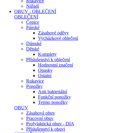
Rukavice
Nářadí
OBUV - OBLEČENÍ
OBLEČENÍ
Čepice
Pánské
Zásahové oděvy
Vycházkové oblečení
Dámské
Dětské
Komplety
Příslušenství k oblečení
Hodnostní značení
Opasky
Ostatní
Rukavice
Ponožky
Anti bakteriální
Funkční ponožky
Termo ponožky
OBUV
Zásahová obuv
Pracovní obuv
Profylaktická obuv - DIA
Příslušenství k obuvi