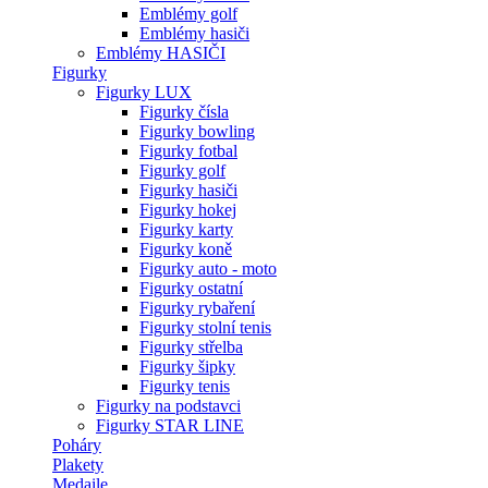
Emblémy golf
Emblémy hasiči
Emblémy HASIČI
Figurky
Figurky LUX
Figurky čísla
Figurky bowling
Figurky fotbal
Figurky golf
Figurky hasiči
Figurky hokej
Figurky karty
Figurky koně
Figurky auto - moto
Figurky ostatní
Figurky rybaření
Figurky stolní tenis
Figurky střelba
Figurky šipky
Figurky tenis
Figurky na podstavci
Figurky STAR LINE
Poháry
Plakety
Medaile