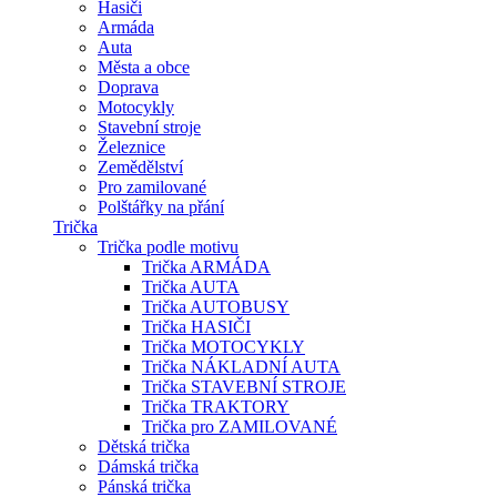
Hasiči
Armáda
Auta
Města a obce
Doprava
Motocykly
Stavební stroje
Železnice
Zemědělství
Pro zamilované
Polštářky na přání
Trička
Trička podle motivu
Trička ARMÁDA
Trička AUTA
Trička AUTOBUSY
Trička HASIČI
Trička MOTOCYKLY
Trička NÁKLADNÍ AUTA
Trička STAVEBNÍ STROJE
Trička TRAKTORY
Trička pro ZAMILOVANÉ
Dětská trička
Dámská trička
Pánská trička