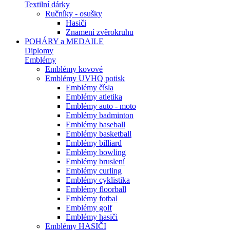
Textilní dárky
Ručníky - osušky
Hasiči
Znamení zvěrokruhu
POHÁRY a MEDAILE
Diplomy
Emblémy
Emblémy kovové
Emblémy UVHQ potisk
Emblémy čísla
Emblémy atletika
Emblémy auto - moto
Emblémy badminton
Emblémy baseball
Emblémy basketball
Emblémy billiard
Emblémy bowling
Emblémy bruslení
Emblémy curling
Emblémy cyklistika
Emblémy floorball
Emblémy fotbal
Emblémy golf
Emblémy hasiči
Emblémy HASIČI