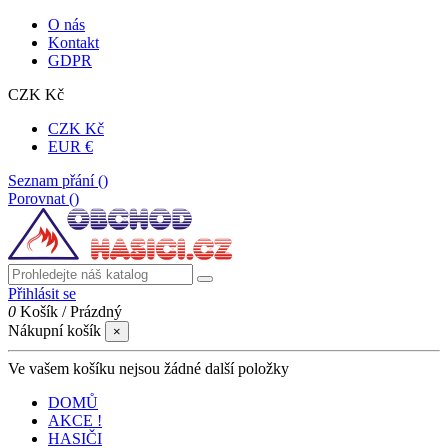
O nás
Kontakt
GDPR
CZK Kč
CZK Kč
EUR €
Seznam přání (
)
Porovnat (
)
Přihlásit se
0
Košík
/
Prázdný
Nákupní košík
×
Ve vašem košíku nejsou žádné další položky
DOMŮ
AKCE !
HASIČI