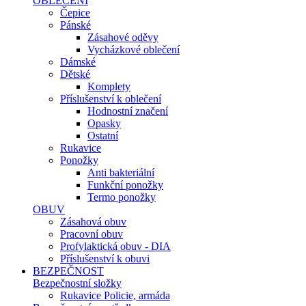
OBLEČENÍ
Čepice
Pánské
Zásahové oděvy
Vycházkové oblečení
Dámské
Dětské
Komplety
Příslušenství k oblečení
Hodnostní značení
Opasky
Ostatní
Rukavice
Ponožky
Anti bakteriální
Funkční ponožky
Termo ponožky
OBUV
Zásahová obuv
Pracovní obuv
Profylaktická obuv - DIA
Příslušenství k obuvi
BEZPEČNOST
Bezpečnostní složky
Rukavice Policie, armáda