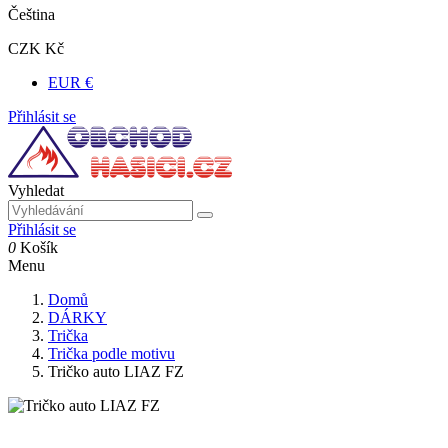
Čeština
CZK Kč
EUR €
Přihlásit se
Vyhledat
Přihlásit se
0
Košík
Menu
Domů
DÁRKY
Trička
Trička podle motivu
Tričko auto LIAZ FZ