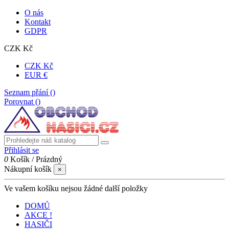
O nás
Kontakt
GDPR
CZK Kč
CZK Kč
EUR €
Seznam přání (
)
Porovnat (
)
Přihlásit se
0
Košík
/
Prázdný
Nákupní košík
×
Ve vašem košíku nejsou žádné další položky
DOMŮ
AKCE !
HASIČI