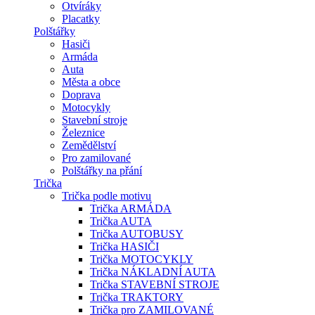
Otvíráky
Placatky
Polštářky
Hasiči
Armáda
Auta
Města a obce
Doprava
Motocykly
Stavební stroje
Železnice
Zemědělství
Pro zamilované
Polštářky na přání
Trička
Trička podle motivu
Trička ARMÁDA
Trička AUTA
Trička AUTOBUSY
Trička HASIČI
Trička MOTOCYKLY
Trička NÁKLADNÍ AUTA
Trička STAVEBNÍ STROJE
Trička TRAKTORY
Trička pro ZAMILOVANÉ