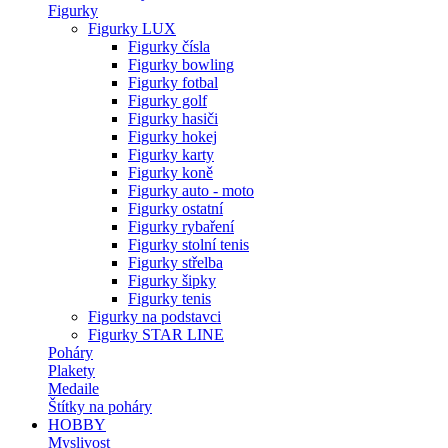
Figurky
Figurky LUX
Figurky čísla
Figurky bowling
Figurky fotbal
Figurky golf
Figurky hasiči
Figurky hokej
Figurky karty
Figurky koně
Figurky auto - moto
Figurky ostatní
Figurky rybaření
Figurky stolní tenis
Figurky střelba
Figurky šipky
Figurky tenis
Figurky na podstavci
Figurky STAR LINE
Poháry
Plakety
Medaile
Štítky na poháry
HOBBY
Myslivost