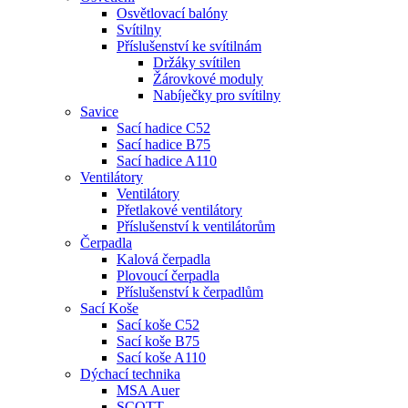
Osvětlovací balóny
Svítilny
Příslušenství ke svítilnám
Držáky svítilen
Žárovkové moduly
Nabíječky pro svítilny
Savice
Sací hadice C52
Sací hadice B75
Sací hadice A110
Ventilátory
Ventilátory
Přetlakové ventilátory
Příslušenství k ventilátorům
Čerpadla
Kalová čerpadla
Plovoucí čerpadla
Příslušenství k čerpadlům
Sací Koše
Sací koše C52
Sací koše B75
Sací koše A110
Dýchací technika
MSA Auer
SCOTT