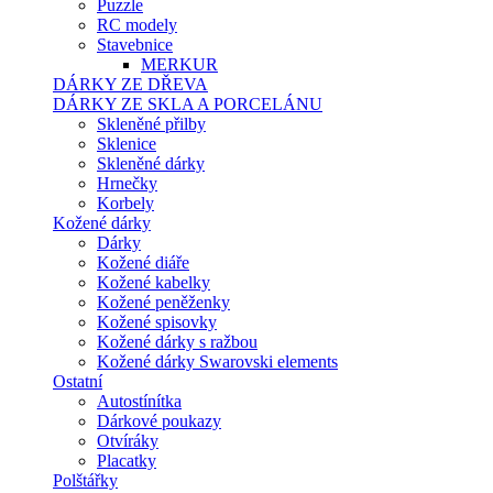
Puzzle
RC modely
Stavebnice
MERKUR
DÁRKY ZE DŘEVA
DÁRKY ZE SKLA A PORCELÁNU
Skleněné přilby
Sklenice
Skleněné dárky
Hrnečky
Korbely
Kožené dárky
Dárky
Kožené diáře
Kožené kabelky
Kožené peněženky
Kožené spisovky
Kožené dárky s ražbou
Kožené dárky Swarovski elements
Ostatní
Autostínítka
Dárkové poukazy
Otvíráky
Placatky
Polštářky