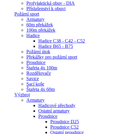
Profylaktická obuv - DIA
Příslušenství k obuvi
Požární sport
Armatury
60m překážek
100m překážek
Hadice
Hadice C38 - C42 - C52
Hadice B65 - B75
Požární útok
Překážky pro požární sport
Proudnice
Štafeta 4x 100m
Rozdělovače
Savice
Sací koše
Štafeta 4x 60m
Výzbroj
Armatury
Hadicové přechody
Ostatní armatury
Proudnice
Proudnice D25
Proudnice C52
Ostatní proudnice