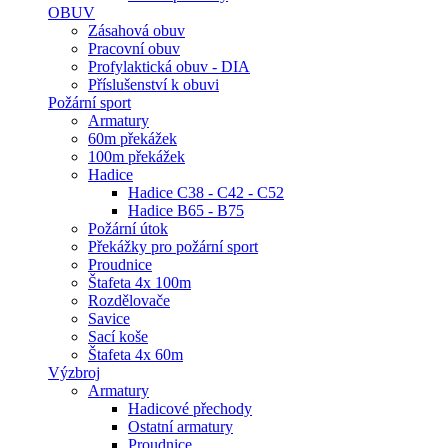
OBUV
Zásahová obuv
Pracovní obuv
Profylaktická obuv - DIA
Příslušenství k obuvi
Požární sport
Armatury
60m překážek
100m překážek
Hadice
Hadice C38 - C42 - C52
Hadice B65 - B75
Požární útok
Překážky pro požární sport
Proudnice
Štafeta 4x 100m
Rozdělovače
Savice
Sací koše
Štafeta 4x 60m
Výzbroj
Armatury
Hadicové přechody
Ostatní armatury
Proudnice