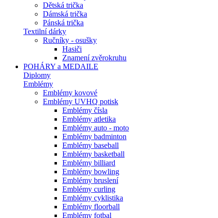
Dětská trička
Dámská trička
Pánská trička
Textilní dárky
Ručníky - osušky
Hasiči
Znamení zvěrokruhu
POHÁRY a MEDAILE
Diplomy
Emblémy
Emblémy kovové
Emblémy UVHQ potisk
Emblémy čísla
Emblémy atletika
Emblémy auto - moto
Emblémy badminton
Emblémy baseball
Emblémy basketball
Emblémy billiard
Emblémy bowling
Emblémy bruslení
Emblémy curling
Emblémy cyklistika
Emblémy floorball
Emblémy fotbal