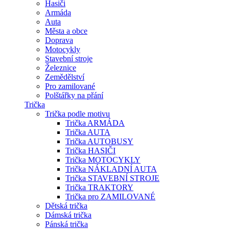
Hasiči
Armáda
Auta
Města a obce
Doprava
Motocykly
Stavební stroje
Železnice
Zemědělství
Pro zamilované
Polštářky na přání
Trička
Trička podle motivu
Trička ARMÁDA
Trička AUTA
Trička AUTOBUSY
Trička HASIČI
Trička MOTOCYKLY
Trička NÁKLADNÍ AUTA
Trička STAVEBNÍ STROJE
Trička TRAKTORY
Trička pro ZAMILOVANÉ
Dětská trička
Dámská trička
Pánská trička