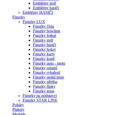
Emblémy golf
Emblémy hasiči
Emblémy HASIČI
Figurky
Figurky LUX
Figurky čísla
Figurky bowling
Figurky fotbal
Figurky golf
Figurky hasiči
Figurky hokej
Figurky karty
Figurky koně
Figurky auto - moto
Figurky ostatní
Figurky rybaření
Figurky stolní tenis
Figurky střelba
Figurky šipky
Figurky tenis
Figurky na podstavci
Figurky STAR LINE
Poháry
Plakety
Medaile