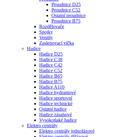
Proudnice D25
Proudnice C52
Ostatní proudnice
Proudnice B75
Rozdělovače
Spojky
Ventily
Zaslepovací víčka
Hadice
Hadice D25
Hadice C38
Hadice C42
Hadice C52
Hadice B65
Hadice B75
Hadice A110
Hadice hydrantové
Hadice sportovní
Hadice technické
Ostatní hadice
Hadice zásahové
Vysokotlaké hadice
Elektro centrály
Elektro centrály jednofázové
Elektro centrály třífázové