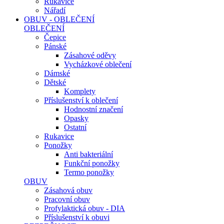
Rukavice
Nářadí
OBUV - OBLEČENÍ
OBLEČENÍ
Čepice
Pánské
Zásahové oděvy
Vycházkové oblečení
Dámské
Dětské
Komplety
Příslušenství k oblečení
Hodnostní značení
Opasky
Ostatní
Rukavice
Ponožky
Anti bakteriální
Funkční ponožky
Termo ponožky
OBUV
Zásahová obuv
Pracovní obuv
Profylaktická obuv - DIA
Příslušenství k obuvi