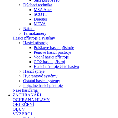
Sací koše A110
Dýchací technika
MSA Auer
SCOTT
Dräeger
MEVA
Nářadí
Termokamery
Hasicí přístroje a systémy
Hasicí přístroje
Práškové hasicí přístroje
Pěnové hasicí přístroje
Vodní hasicí přístroje
CO2 hasicí přístroj
Hasicí přístroje čisté hasivo
Hasicí spreje
Hydrantové systémy
Ostatní hasicí systémy
Pojízdné hasicí přístroje
Naše hasičárna
ZÁCHRANÁŘI
OCHRANA HLAVY
OBLEČENÍ
OBUV
VÝZBROJ