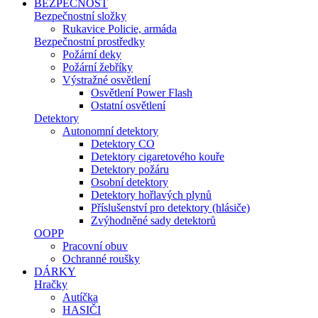
BEZPEČNOST
Bezpečnostní složky
Rukavice Policie, armáda
Bezpečnostní prostředky
Požární deky
Požární žebříky
Výstražné osvětlení
Osvětlení Power Flash
Ostatní osvětlení
Detektory
Autonomní detektory
Detektory CO
Detektory cigaretového kouře
Detektory požáru
Osobní detektory
Detektory hořlavých plynů
Příslušenství pro detektory (hlásiče)
Zvýhodněné sady detektorů
OOPP
Pracovní obuv
Ochranné roušky
DÁRKY
Hračky
Autíčka
HASIČI