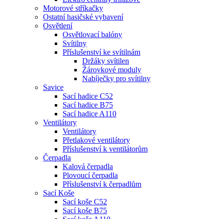
Motorové stříkačky
Ostatní hasičské vybavení
Osvětlení
Osvětlovací balóny
Svítilny
Příslušenství ke svítilnám
Držáky svítilen
Žárovkové moduly
Nabíječky pro svítilny
Savice
Sací hadice C52
Sací hadice B75
Sací hadice A110
Ventilátory
Ventilátory
Přetlakové ventilátory
Příslušenství k ventilátorům
Čerpadla
Kalová čerpadla
Plovoucí čerpadla
Příslušenství k čerpadlům
Sací Koše
Sací koše C52
Sací koše B75