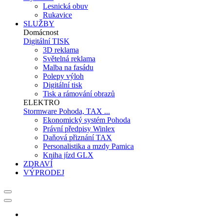
Lesnická obuv
Rukavice
SLUŽBY
Domácnost
Digitální TISK
3D reklama
Světelná reklama
Malba na fasádu
Polepy výloh
Digitální tisk
Tisk a rámování obrazů
ELEKTRO
Stormware Pohoda, TAX ...
Ekonomický systém Pohoda
Právní předpisy Winlex
Daňová přiznání TAX
Personalistika a mzdy Pamica
Kniha jízd GLX
ZDRAVÍ
VÝPRODEJ