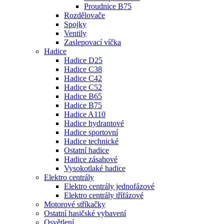
Proudnice B75
Rozdělovače
Spojky
Ventily
Zaslepovací víčka
Hadice
Hadice D25
Hadice C38
Hadice C42
Hadice C52
Hadice B65
Hadice B75
Hadice A110
Hadice hydrantové
Hadice sportovní
Hadice technické
Ostatní hadice
Hadice zásahové
Vysokotlaké hadice
Elektro centrály
Elektro centrály jednofázové
Elektro centrály třífázové
Motorové stříkačky
Ostatní hasičské vybavení
Osvětlení