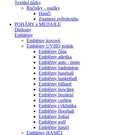
Textilní dárky
Ručníky - osušky
Hasiči
Znamení zvěrokruhu
POHÁRY a MEDAILE
Diplomy
Emblémy
Emblémy kovové
Emblémy UVHQ potisk
Emblémy čísla
Emblémy atletika
Emblémy auto - moto
Emblémy badminton
Emblémy baseball
Emblémy basketball
Emblémy billiard
Emblémy bowling
Emblémy bruslení
Emblémy curling
Emblémy cyklistika
Emblémy floorball
Emblémy fotbal
Emblémy golf
Emblémy hasiči
Emblémy HASIČI