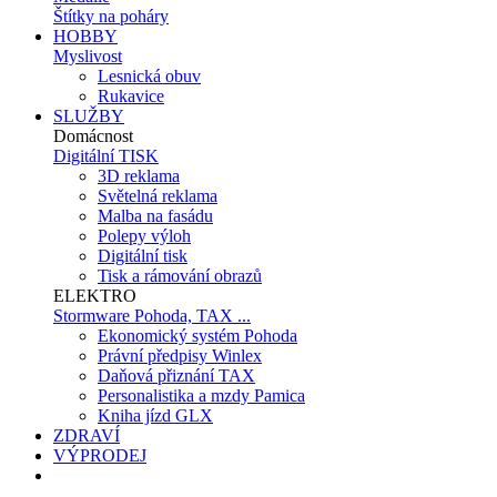
Štítky na poháry
HOBBY
Myslivost
Lesnická obuv
Rukavice
SLUŽBY
Domácnost
Digitální TISK
3D reklama
Světelná reklama
Malba na fasádu
Polepy výloh
Digitální tisk
Tisk a rámování obrazů
ELEKTRO
Stormware Pohoda, TAX ...
Ekonomický systém Pohoda
Právní předpisy Winlex
Daňová přiznání TAX
Personalistika a mzdy Pamica
Kniha jízd GLX
ZDRAVÍ
VÝPRODEJ