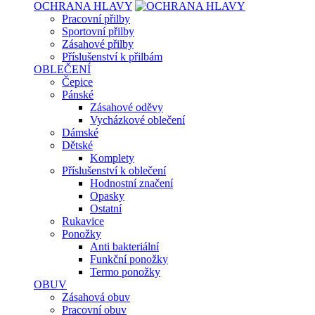
OCHRANA HLAVY
Pracovní přilby
Sportovní přilby
Zásahové přilby
Příslušenství k přilbám
OBLEČENÍ
Čepice
Pánské
Zásahové oděvy
Vycházkové oblečení
Dámské
Dětské
Komplety
Příslušenství k oblečení
Hodnostní značení
Opasky
Ostatní
Rukavice
Ponožky
Anti bakteriální
Funkční ponožky
Termo ponožky
OBUV
Zásahová obuv
Pracovní obuv