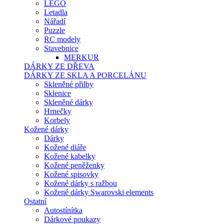
LEGO
Letadla
Nářadí
Puzzle
RC modely
Stavebnice
MERKUR
DÁRKY ZE DŘEVA
DÁRKY ZE SKLA A PORCELÁNU
Skleněné přilby
Sklenice
Skleněné dárky
Hrnečky
Korbely
Kožené dárky
Dárky
Kožené diáře
Kožené kabelky
Kožené peněženky
Kožené spisovky
Kožené dárky s ražbou
Kožené dárky Swarovski elements
Ostatní
Autostínítka
Dárkové poukazy