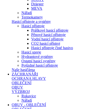
Dräeger
MEVA
Nářadí
Termokamery
Hasicí přístroje a systémy
Hasicí přístroje
Práškové hasicí přístroje
Pěnové hasicí přístroje
Vodní hasicí přístroje
CO2 hasicí přístroj
Hasicí přístroje čisté hasivo
Hasicí spreje
Hydrantové systémy
Ostatní hasicí systémy
Pojízdné hasicí přístroje
Naše hasičárna
ZÁCHRANÁŘI
OCHRANA HLAVY
OBLEČENÍ
OBUV
VÝZBROJ
Rukavice
Nářadí
OBUV - OBLEČENÍ