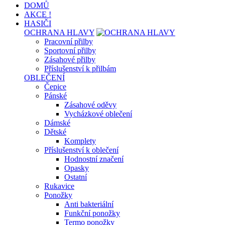
DOMŮ
AKCE !
HASIČI
OCHRANA HLAVY
Pracovní přilby
Sportovní přilby
Zásahové přilby
Příslušenství k přilbám
OBLEČENÍ
Čepice
Pánské
Zásahové oděvy
Vycházkové oblečení
Dámské
Dětské
Komplety
Příslušenství k oblečení
Hodnostní značení
Opasky
Ostatní
Rukavice
Ponožky
Anti bakteriální
Funkční ponožky
Termo ponožky