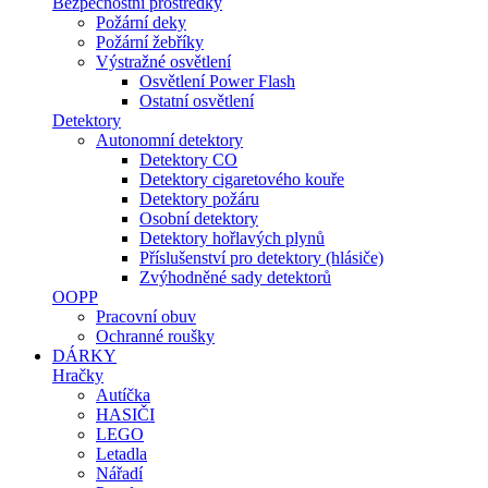
Bezpečnostní prostředky
Požární deky
Požární žebříky
Výstražné osvětlení
Osvětlení Power Flash
Ostatní osvětlení
Detektory
Autonomní detektory
Detektory CO
Detektory cigaretového kouře
Detektory požáru
Osobní detektory
Detektory hořlavých plynů
Příslušenství pro detektory (hlásiče)
Zvýhodněné sady detektorů
OOPP
Pracovní obuv
Ochranné roušky
DÁRKY
Hračky
Autíčka
HASIČI
LEGO
Letadla
Nářadí