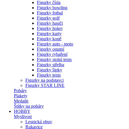
Figurky čísla
Figurky bowling
Figurky fotbal
Figurky golf
Figurky hasiči
Figurky hokej
Figurky karty
Figurky koně
Figurky auto - moto
Figurky ostatní
Figurky rybaření
Figurky stolní tenis
Figurky střelba
Figurky šipky
Figurky tenis
Figurky na podstavci
Figurky STAR LINE
Poháry
Plakety
Medaile
Štítky na poháry
HOBBY
Myslivost
Lesnická obuv
Rukavice