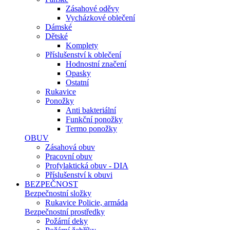
Zásahové oděvy
Vycházkové oblečení
Dámské
Dětské
Komplety
Příslušenství k oblečení
Hodnostní značení
Opasky
Ostatní
Rukavice
Ponožky
Anti bakteriální
Funkční ponožky
Termo ponožky
OBUV
Zásahová obuv
Pracovní obuv
Profylaktická obuv - DIA
Příslušenství k obuvi
BEZPEČNOST
Bezpečnostní složky
Rukavice Policie, armáda
Bezpečnostní prostředky
Požární deky