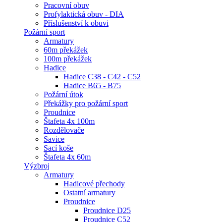
Pracovní obuv
Profylaktická obuv - DIA
Příslušenství k obuvi
Požární sport
Armatury
60m překážek
100m překážek
Hadice
Hadice C38 - C42 - C52
Hadice B65 - B75
Požární útok
Překážky pro požární sport
Proudnice
Štafeta 4x 100m
Rozdělovače
Savice
Sací koše
Štafeta 4x 60m
Výzbroj
Armatury
Hadicové přechody
Ostatní armatury
Proudnice
Proudnice D25
Proudnice C52