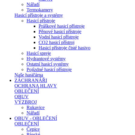
Nářadí
Termokamery
Hasicí přístroje a systémy
Hasicí přístroje
Práškové hasicí přístroje
Pěnové hasicí přístroje
Vodní hasicí přístroje
CO2 hasicí přístroj
Hasicí přístroje čisté hasivo
Hasicí spreje
Hydrantové systémy
Ostatní hasicí systémy
Pojízdné hasicí přístroje
Naše hasičárna
ZÁCHRANÁŘI
OCHRANA HLAVY
OBLEČENÍ
OBUV
VÝZBROJ
Rukavice
Nářadí
OBUV - OBLEČENÍ
OBLEČENÍ
Čepice
Pánské