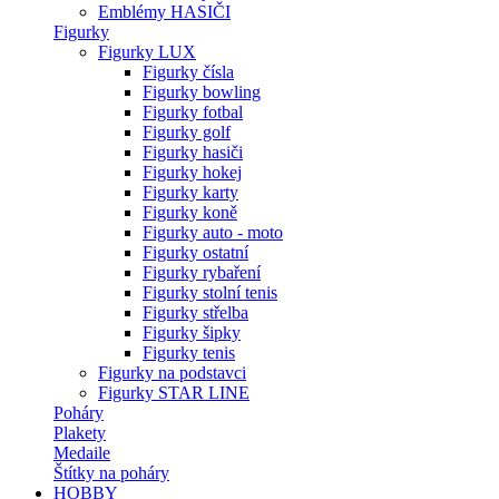
Emblémy HASIČI
Figurky
Figurky LUX
Figurky čísla
Figurky bowling
Figurky fotbal
Figurky golf
Figurky hasiči
Figurky hokej
Figurky karty
Figurky koně
Figurky auto - moto
Figurky ostatní
Figurky rybaření
Figurky stolní tenis
Figurky střelba
Figurky šipky
Figurky tenis
Figurky na podstavci
Figurky STAR LINE
Poháry
Plakety
Medaile
Štítky na poháry
HOBBY