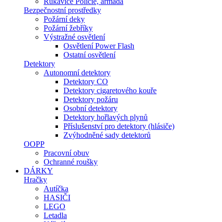
Rukavice Policie, armáda
Bezpečnostní prostředky
Požární deky
Požární žebříky
Výstražné osvětlení
Osvětlení Power Flash
Ostatní osvětlení
Detektory
Autonomní detektory
Detektory CO
Detektory cigaretového kouře
Detektory požáru
Osobní detektory
Detektory hořlavých plynů
Příslušenství pro detektory (hlásiče)
Zvýhodněné sady detektorů
OOPP
Pracovní obuv
Ochranné roušky
DÁRKY
Hračky
Autíčka
HASIČI
LEGO
Letadla