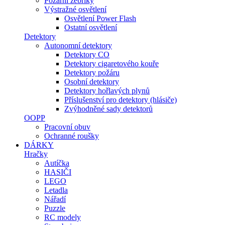
Požární žebříky
Výstražné osvětlení
Osvětlení Power Flash
Ostatní osvětlení
Detektory
Autonomní detektory
Detektory CO
Detektory cigaretového kouře
Detektory požáru
Osobní detektory
Detektory hořlavých plynů
Příslušenství pro detektory (hlásiče)
Zvýhodněné sady detektorů
OOPP
Pracovní obuv
Ochranné roušky
DÁRKY
Hračky
Autíčka
HASIČI
LEGO
Letadla
Nářadí
Puzzle
RC modely