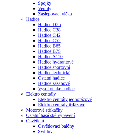
Spojky
Ventily
Zaslepovací víčka
Hadice
Hadice D25
Hadice C38
Hadice C42
Hadice C52
Hadice B65
Hadice B75
Hadice A110
Hadice hydrantové
Hadice sportovní
Hadice technické
Ostatní hadice
Hadice zásahové
Vysokotlaké hadice
Elektro centrály
Elektro centrály jednofázové
Elektro centrály třífázové
Motorové stříkačky
Ostatní hasičské vybavení
Osvětlení
Osvětlovací balóny
Svítilny