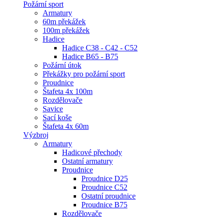
Požární sport
Armatury
60m překážek
100m překážek
Hadice
Hadice C38 - C42 - C52
Hadice B65 - B75
Požární útok
Překážky pro požární sport
Proudnice
Štafeta 4x 100m
Rozdělovače
Savice
Sací koše
Štafeta 4x 60m
Výzbroj
Armatury
Hadicové přechody
Ostatní armatury
Proudnice
Proudnice D25
Proudnice C52
Ostatní proudnice
Proudnice B75
Rozdělovače