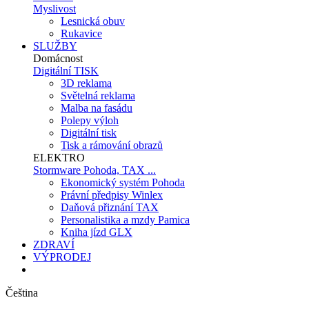
Myslivost
Lesnická obuv
Rukavice
SLUŽBY
Domácnost
Digitální TISK
3D reklama
Světelná reklama
Malba na fasádu
Polepy výloh
Digitální tisk
Tisk a rámování obrazů
ELEKTRO
Stormware Pohoda, TAX ...
Ekonomický systém Pohoda
Právní předpisy Winlex
Daňová přiznání TAX
Personalistika a mzdy Pamica
Kniha jízd GLX
ZDRAVÍ
VÝPRODEJ
Čeština