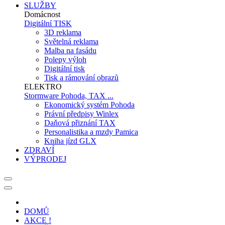
SLUŽBY
Domácnost
Digitální TISK
3D reklama
Světelná reklama
Malba na fasádu
Polepy výloh
Digitální tisk
Tisk a rámování obrazů
ELEKTRO
Stormware Pohoda, TAX ...
Ekonomický systém Pohoda
Právní předpisy Winlex
Daňová přiznání TAX
Personalistika a mzdy Pamica
Kniha jízd GLX
ZDRAVÍ
VÝPRODEJ
DOMŮ
AKCE !