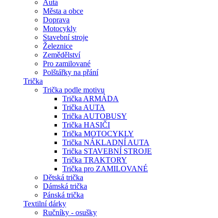
Auta
Města a obce
Doprava
Motocykly
Stavební stroje
Železnice
Zemědělství
Pro zamilované
Polštářky na přání
Trička
Trička podle motivu
Trička ARMÁDA
Trička AUTA
Trička AUTOBUSY
Trička HASIČI
Trička MOTOCYKLY
Trička NÁKLADNÍ AUTA
Trička STAVEBNÍ STROJE
Trička TRAKTORY
Trička pro ZAMILOVANÉ
Dětská trička
Dámská trička
Pánská trička
Textilní dárky
Ručníky - osušky