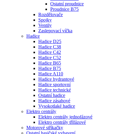
Ostatní proudnice
Proudnice B75
Rozdělovače
Spojky
Ventily
Zaslepovací víčka
Hadice
Hadice D25
Hadice C38
Hadice C42
Hadice C52
Hadice B65
Hadice B75
Hadice A110
Hadice hydrantové
Hadice sportovní
Hadice technické
Ostatní hadice
Hadice zásahové
Vysokotlaké hadice
Elektro centrály
Elektro centrály jednofázové
Elektro centrály třífázové
Motorové stříkačky
Ostatní hasičské vybavení