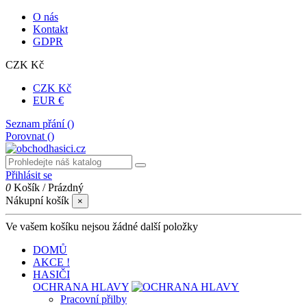
O nás
Kontakt
GDPR
CZK Kč
CZK Kč
EUR €
Seznam přání (
)
Porovnat (
)
Přihlásit se
0
Košík
/
Prázdný
Nákupní košík
×
Ve vašem košíku nejsou žádné další položky
DOMŮ
AKCE !
HASIČI
OCHRANA HLAVY
Pracovní přilby