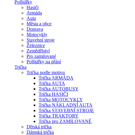
Polštářky
Hasiči
Armáda
Auta
Města a obce
Doprava
Motocykly
Stavební stroje
Železnice
Zemědělství
Pro zamilované
Polštářky na přání
Trička
Trička podle motivu
Trička ARMÁDA
Trička AUTA
Trička AUTOBUSY
Trička HASIČI
Trička MOTOCYKLY
Trička NÁKLADNÍ AUTA
Trička STAVEBNÍ STROJE
Trička TRAKTORY
Trička pro ZAMILOVANÉ
Dětská trička
Dámská trička