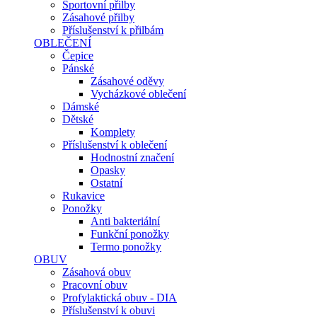
Sportovní přilby
Zásahové přilby
Příslušenství k přilbám
OBLEČENÍ
Čepice
Pánské
Zásahové oděvy
Vycházkové oblečení
Dámské
Dětské
Komplety
Příslušenství k oblečení
Hodnostní značení
Opasky
Ostatní
Rukavice
Ponožky
Anti bakteriální
Funkční ponožky
Termo ponožky
OBUV
Zásahová obuv
Pracovní obuv
Profylaktická obuv - DIA
Příslušenství k obuvi