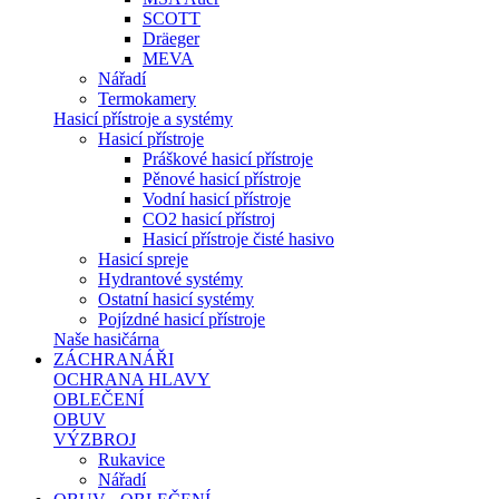
SCOTT
Dräeger
MEVA
Nářadí
Termokamery
Hasicí přístroje a systémy
Hasicí přístroje
Práškové hasicí přístroje
Pěnové hasicí přístroje
Vodní hasicí přístroje
CO2 hasicí přístroj
Hasicí přístroje čisté hasivo
Hasicí spreje
Hydrantové systémy
Ostatní hasicí systémy
Pojízdné hasicí přístroje
Naše hasičárna
ZÁCHRANÁŘI
OCHRANA HLAVY
OBLEČENÍ
OBUV
VÝZBROJ
Rukavice
Nářadí