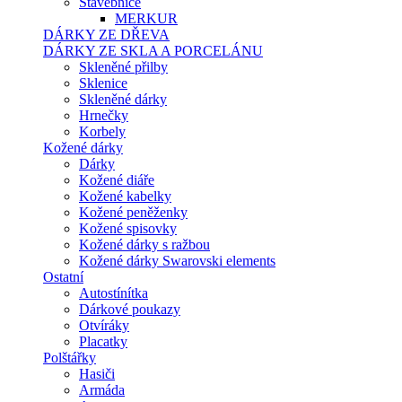
Stavebnice
MERKUR
DÁRKY ZE DŘEVA
DÁRKY ZE SKLA A PORCELÁNU
Skleněné přilby
Sklenice
Skleněné dárky
Hrnečky
Korbely
Kožené dárky
Dárky
Kožené diáře
Kožené kabelky
Kožené peněženky
Kožené spisovky
Kožené dárky s ražbou
Kožené dárky Swarovski elements
Ostatní
Autostínítka
Dárkové poukazy
Otvíráky
Placatky
Polštářky
Hasiči
Armáda