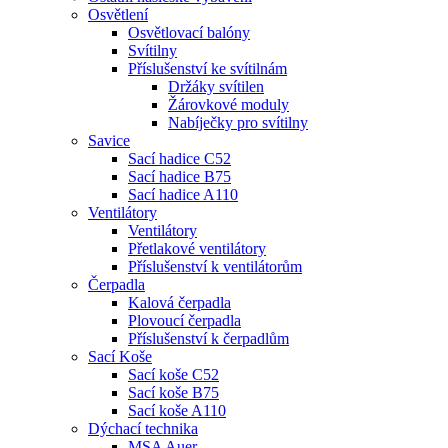
Osvětlení
Osvětlovací balóny
Svítilny
Příslušenství ke svítilnám
Držáky svítilen
Žárovkové moduly
Nabíječky pro svítilny
Savice
Sací hadice C52
Sací hadice B75
Sací hadice A110
Ventilátory
Ventilátory
Přetlakové ventilátory
Příslušenství k ventilátorům
Čerpadla
Kalová čerpadla
Plovoucí čerpadla
Příslušenství k čerpadlům
Sací Koše
Sací koše C52
Sací koše B75
Sací koše A110
Dýchací technika
MSA Auer