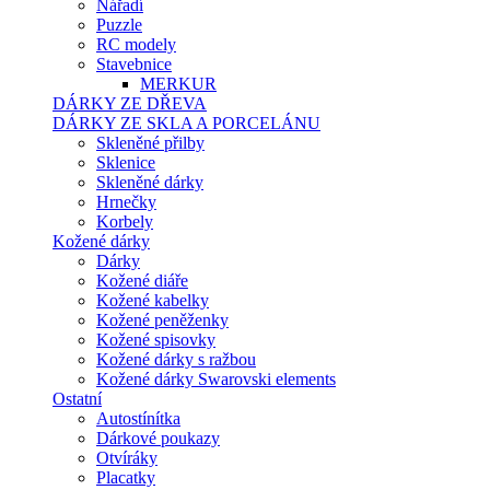
Nářadí
Puzzle
RC modely
Stavebnice
MERKUR
DÁRKY ZE DŘEVA
DÁRKY ZE SKLA A PORCELÁNU
Skleněné přilby
Sklenice
Skleněné dárky
Hrnečky
Korbely
Kožené dárky
Dárky
Kožené diáře
Kožené kabelky
Kožené peněženky
Kožené spisovky
Kožené dárky s ražbou
Kožené dárky Swarovski elements
Ostatní
Autostínítka
Dárkové poukazy
Otvíráky
Placatky