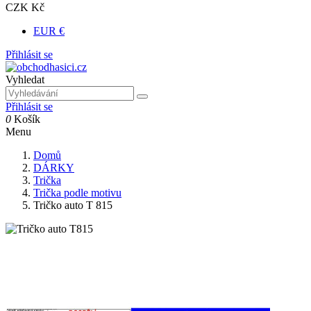
CZK Kč
EUR €
Přihlásit se
Vyhledat
Přihlásit se
0
Košík
Menu
Domů
DÁRKY
Trička
Trička podle motivu
Tričko auto T 815