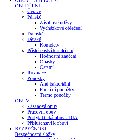
OBUV - OBLEČENÍ
OBLEČENÍ
Čepice
Pánské
Zásahové oděvy
Vycházkové oblečení
Dámské
Dětské
Komplety
Příslušenství k oblečení
Hodnostní značení
Opasky
Ostatní
Rukavice
Ponožky
Anti bakteriální
Funkční ponožky
Termo ponožky
OBUV
Zásahová obuv
Pracovní obuv
Profylaktická obuv - DIA
Příslušenství k obuvi
BEZPEČNOST
Bezpečnostní složky