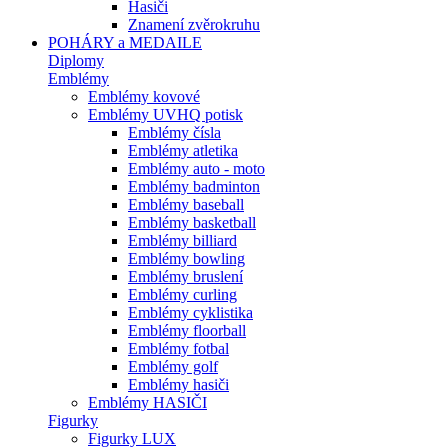
Hasiči
Znamení zvěrokruhu
POHÁRY a MEDAILE
Diplomy
Emblémy
Emblémy kovové
Emblémy UVHQ potisk
Emblémy čísla
Emblémy atletika
Emblémy auto - moto
Emblémy badminton
Emblémy baseball
Emblémy basketball
Emblémy billiard
Emblémy bowling
Emblémy bruslení
Emblémy curling
Emblémy cyklistika
Emblémy floorball
Emblémy fotbal
Emblémy golf
Emblémy hasiči
Emblémy HASIČI
Figurky
Figurky LUX