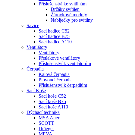
Příslušenství ke svítilnám
Držáky svítilen
Žárovkové moduly
Nabíječky pro svítilny
Savice
Sací hadice C52
Sací hadice B75
Sací hadice A110
Ventilátory
Ventilátory
Přetlakové ventilátory
Příslušenství k ventilátorům
Čerpadla
Kalová čerpadla
Plovoucí čerpadla
Příslušenství k čerpadlům
Sací Koše
Sací koše C52
Sací koše B75
Sací koše A110
Dýchací technika
MSA Auer
SCOTT
Dräeger
MEVA