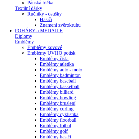
Pánská trička
Textilní dárky
Ručníky - osušky
Hasiči
Znamení zvěrokruhu
POHÁRY a MEDAILE
Diplomy
Emblémy
Emblémy kovové
Emblémy UVHQ potisk
Emblémy čísla
Emblémy atletika
Emblémy auto - moto
Emblémy badminton
Emblémy baseball
Emblémy basketball
Emblémy billiard
Emblémy bowling
Emblémy bruslení
Emblémy curling
Emblémy cyklistika
Emblémy floorball
Emblémy fotbal
Emblémy golf
Emblémy hasiči