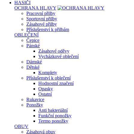
HASIČI
OCHRANA HLAVY
Pracovní přilby
Sportovní přilby
Zásahové přilby
Příslušenství k přilbám
OBLEČENÍ
Čepice
Pánské
Zásahové oděvy
Vycházkové oblečení
Dámské
Dětské
Komplety
Příslušenství k oblečení
Hodnostní značení
Opasky
Ostatní
Rukavice
Ponožky
Anti bakteriální
Funkční ponožky
Termo ponožky
OBUV
Zásahová obuv