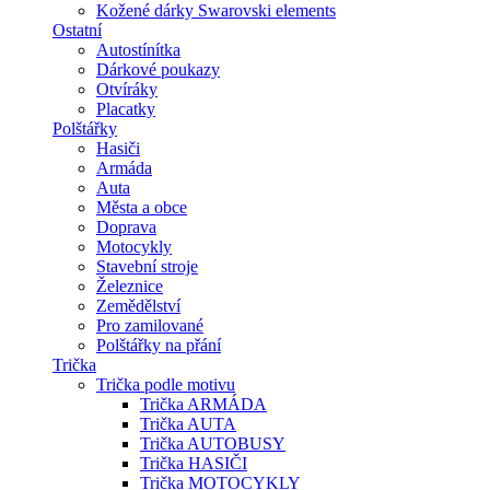
Kožené dárky Swarovski elements
Ostatní
Autostínítka
Dárkové poukazy
Otvíráky
Placatky
Polštářky
Hasiči
Armáda
Auta
Města a obce
Doprava
Motocykly
Stavební stroje
Železnice
Zemědělství
Pro zamilované
Polštářky na přání
Trička
Trička podle motivu
Trička ARMÁDA
Trička AUTA
Trička AUTOBUSY
Trička HASIČI
Trička MOTOCYKLY