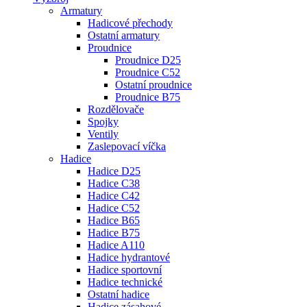
Armatury
Hadicové přechody
Ostatní armatury
Proudnice
Proudnice D25
Proudnice C52
Ostatní proudnice
Proudnice B75
Rozdělovače
Spojky
Ventily
Zaslepovací víčka
Hadice
Hadice D25
Hadice C38
Hadice C42
Hadice C52
Hadice B65
Hadice B75
Hadice A110
Hadice hydrantové
Hadice sportovní
Hadice technické
Ostatní hadice
Hadice zásahové