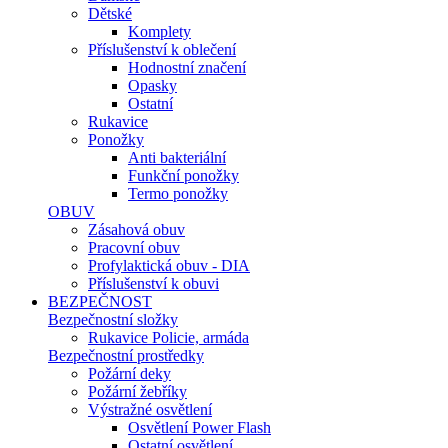
Dětské
Komplety
Příslušenství k oblečení
Hodnostní značení
Opasky
Ostatní
Rukavice
Ponožky
Anti bakteriální
Funkční ponožky
Termo ponožky
OBUV
Zásahová obuv
Pracovní obuv
Profylaktická obuv - DIA
Příslušenství k obuvi
BEZPEČNOST
Bezpečnostní složky
Rukavice Policie, armáda
Bezpečnostní prostředky
Požární deky
Požární žebříky
Výstražné osvětlení
Osvětlení Power Flash
Ostatní osvětlení