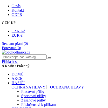
O nás
Kontakt
GDPR
CZK Kč
CZK Kč
EUR €
Seznam přání (
0
)
Porovnat (
0
)
Přihlásit se
0
Košík
/
Prázdný
DOMŮ
AKCE !
HASIČI
OCHRANA HLAVY
Pracovní přilby
Sportovní přilby
Zásahové přilby
Příslušenství k přilbám