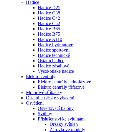
Hadice
Hadice D25
Hadice C38
Hadice C42
Hadice C52
Hadice B65
Hadice B75
Hadice A110
Hadice hydrantové
Hadice sportovní
Hadice technické
Ostatní hadice
Hadice zásahové
Vysokotlaké hadice
Elektro centrály
Elektro centrály jednofázové
Elektro centrály třífázové
Motorové stříkačky
Ostatní hasičské vybavení
Osvětlení
Osvětlovací balóny
Svítilny
Příslušenství ke svítilnám
Držáky svítilen
Žárovkové moduly