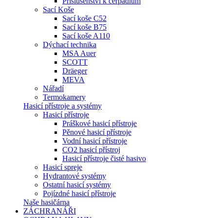
Příslušenství k čerpadlům
Sací Koše
Sací koše C52
Sací koše B75
Sací koše A110
Dýchací technika
MSA Auer
SCOTT
Dräeger
MEVA
Nářadí
Termokamery
Hasicí přístroje a systémy
Hasicí přístroje
Práškové hasicí přístroje
Pěnové hasicí přístroje
Vodní hasicí přístroje
CO2 hasicí přístroj
Hasicí přístroje čisté hasivo
Hasicí spreje
Hydrantové systémy
Ostatní hasicí systémy
Pojízdné hasicí přístroje
Naše hasičárna
ZÁCHRANÁŘI