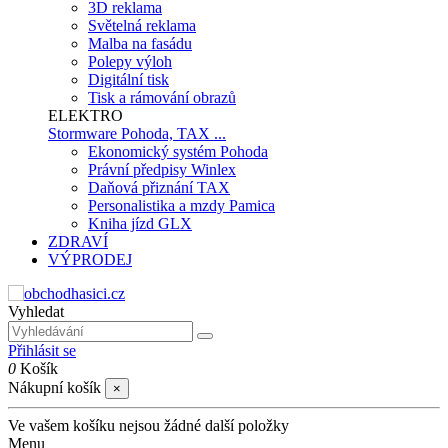
3D reklama
Světelná reklama
Malba na fasádu
Polepy výloh
Digitální tisk
Tisk a rámování obrazů
ELEKTRO
Stormware Pohoda, TAX ...
Ekonomický systém Pohoda
Právní předpisy Winlex
Daňová přiznání TAX
Personalistika a mzdy Pamica
Kniha jízd GLX
ZDRAVÍ
VÝPRODEJ
Vyhledat
Přihlásit se
0
Košík
Nákupní košík
×
Ve vašem košíku nejsou žádné další položky
Menu