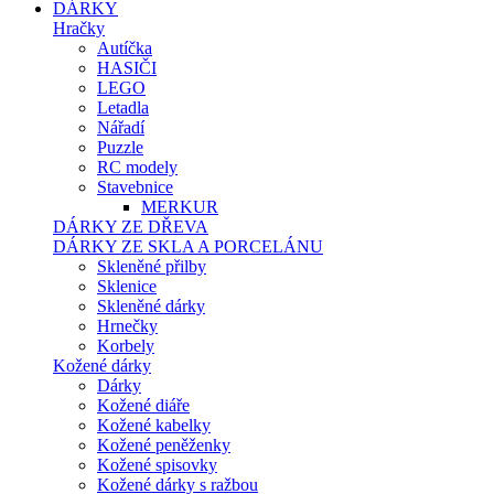
DÁRKY
Hračky
Autíčka
HASIČI
LEGO
Letadla
Nářadí
Puzzle
RC modely
Stavebnice
MERKUR
DÁRKY ZE DŘEVA
DÁRKY ZE SKLA A PORCELÁNU
Skleněné přilby
Sklenice
Skleněné dárky
Hrnečky
Korbely
Kožené dárky
Dárky
Kožené diáře
Kožené kabelky
Kožené peněženky
Kožené spisovky
Kožené dárky s ražbou