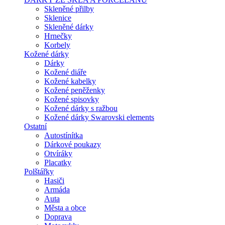
Skleněné přilby
Sklenice
Skleněné dárky
Hrnečky
Korbely
Kožené dárky
Dárky
Kožené diáře
Kožené kabelky
Kožené peněženky
Kožené spisovky
Kožené dárky s ražbou
Kožené dárky Swarovski elements
Ostatní
Autostínítka
Dárkové poukazy
Otvíráky
Placatky
Polštářky
Hasiči
Armáda
Auta
Města a obce
Doprava