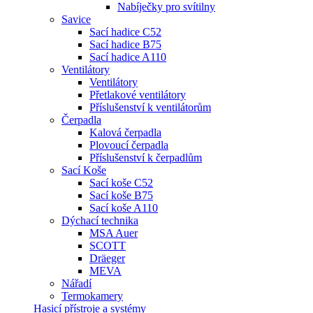
Nabíječky pro svítilny
Savice
Sací hadice C52
Sací hadice B75
Sací hadice A110
Ventilátory
Ventilátory
Přetlakové ventilátory
Příslušenství k ventilátorům
Čerpadla
Kalová čerpadla
Plovoucí čerpadla
Příslušenství k čerpadlům
Sací Koše
Sací koše C52
Sací koše B75
Sací koše A110
Dýchací technika
MSA Auer
SCOTT
Dräeger
MEVA
Nářadí
Termokamery
Hasicí přístroje a systémy