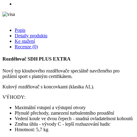
Popis
Detaily produktu
Ke stažení
Recenze
(0)
Rozdělovač SDH PLUS EXTRA
Nový typ kloubového rozdělovače speciálně navrženého pro
požární sport s platným certifikátem.
Kulový rozdělovač s koncovkami (klasika AL).
VÝHODY:
Maximální vstupní a výstupní otvory
Plynulé přechody, zamezení turbulentního proudění
Vedení koule ve dvou čepech - snadná ovladatelnost kohoutů
Změna úhlu - vývody C - lepší rozhazování hadic
Hmotnost: 5,7 kg