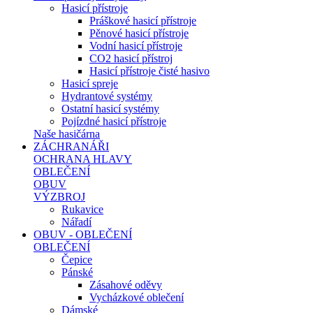
Hasicí přístroje
Práškové hasicí přístroje
Pěnové hasicí přístroje
Vodní hasicí přístroje
CO2 hasicí přístroj
Hasicí přístroje čisté hasivo
Hasicí spreje
Hydrantové systémy
Ostatní hasicí systémy
Pojízdné hasicí přístroje
Naše hasičárna
ZÁCHRANÁŘI
OCHRANA HLAVY
OBLEČENÍ
OBUV
VÝZBROJ
Rukavice
Nářadí
OBUV - OBLEČENÍ
OBLEČENÍ
Čepice
Pánské
Zásahové oděvy
Vycházkové oblečení
Dámské