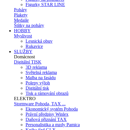
Figurky STAR LINE
Poháry
Plakety
Medaile
Štítky na poháry
HOBBY
Myslivost
Lesnická obuv
Rukavice
SLUŽBY
Domácnost
Digitální TISK
3D reklama
Světelná reklama
Malba na fasádu
Polepy výloh
Digitální tisk
Tisk a rámování obrazů
ELEKTRO
Stormware Pohoda, TAX ...
Ekonomický systém Pohoda
Právní předpisy Winlex
Daňová přiznání TAX
Personalistika a mzdy Pamica
Kniha jízd GLX