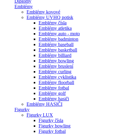
Diplomy
Emblémy
Emblémy kovové
Emblémy UVHQ potisk
Emblémy čísla
Emblémy atletika
Emblémy auto - moto
Emblémy badminton
Emblémy baseball
Emblémy basketball
Emblémy billiard
Emblémy bowling
Emblémy bruslení
Emblémy curling
Emblémy cyklistika
Emblémy floorball
Emblémy fotbal
Emblémy golf
Emblémy hasiči
Emblémy HASIČI
Figurky
Figurky LUX
Figurky čísla
Figurky bowling
Figurky fotbal