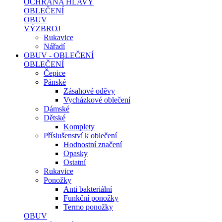
OCHRANA HLAVY
OBLEČENÍ
OBUV
VÝZBROJ
Rukavice
Nářadí
OBUV - OBLEČENÍ
OBLEČENÍ
Čepice
Pánské
Zásahové oděvy
Vycházkové oblečení
Dámské
Dětské
Komplety
Příslušenství k oblečení
Hodnostní značení
Opasky
Ostatní
Rukavice
Ponožky
Anti bakteriální
Funkční ponožky
Termo ponožky
OBUV