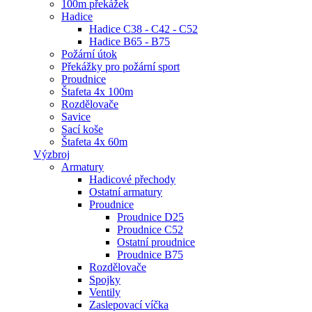
100m překážek
Hadice
Hadice C38 - C42 - C52
Hadice B65 - B75
Požární útok
Překážky pro požární sport
Proudnice
Štafeta 4x 100m
Rozdělovače
Savice
Sací koše
Štafeta 4x 60m
Výzbroj
Armatury
Hadicové přechody
Ostatní armatury
Proudnice
Proudnice D25
Proudnice C52
Ostatní proudnice
Proudnice B75
Rozdělovače
Spojky
Ventily
Zaslepovací víčka