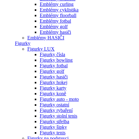
Emblémy curling
Emblémy cyklistika
Emblémy floorball
Emblémy fotbal
Emblémy golf
Emblémy hasiči
Emblémy HASIČI
Figurky
Figurky LUX
Figurky čísla
Figurky bowling
Figurky fotbal
Figurky golf
Figurky hasiči
Figurky hokej
Figurky karty
Figurky koně
Figurky auto - moto
Figurky ostatní
Figurky rybaření
Figurky stolní tenis
Figurky střelba
Figurky šipky
Figurky tenis
Figurky na podstavci