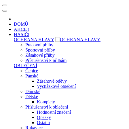
DOMŮ
AKCE !
HASIČI
OCHRANA HLAVY
Pracovní přilby
Sportovní přilby
Zásahové přilby
Příslušenství k přilbám
OBLEČENÍ
Čepice
Pánské
Zásahové oděvy
Vycházkové oblečení
Dámské
Dětské
Komplety
Příslušenství k oblečení
Hodnostní značení
Opasky
Ostatní
Rukavice