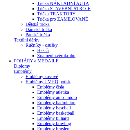
Trička NÁKLADNÍ AUTA
Trička STAVEBNÍ STROJE
Trička TRAKTORY
Trička pro ZAMILOVANÉ
Dětská trička
Dámská trička
Pánská trička
Textilní dárky
Ručníky - osušky
Hasiči
Znamení zvěrokruhu
POHÁRY a MEDAILE
Diplomy
Emblémy
Emblémy kovové
Emblémy UVHQ potisk
Emblémy čísla
Emblémy atletika
Emblémy auto - moto
Emblémy badminton
Emblémy baseball
Emblémy basketball
Emblémy billiard
Emblémy bowling
Emblémy bruslení