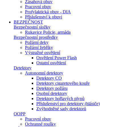
Zásahová obuv
Pracovní obuv
Profylaktická obuv - DIA
Příslušenství k obuvi
BEZPEČNOST
Bezpečnostní složky
Rukavice Policie, armáda
Bezpečnostní prostředky
Požární deky
Požární žebříky
Výstražné osvětlení
Osvětlení Power Flash
Ostatní osvětlení
Detektory
Autonomní detektory
Detektory CO
Detektory cigaretového kouře
Detektory požáru
Osobní detektory
Detektory hořlavých plynů
Příslušenství pro detektory (hlásiče)
Zvýhodněné sady detektorů
OOPP
Pracovní obuv
Ochranné roušky