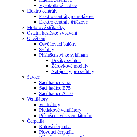
Vysokotlaké hadice
Elektro centrály
Elektro centrály jednofázové
Elektro centrály třífázové
Motorové stříkačky
Ostatní hasičské vybavení
Osvětlení
Osvětlovací balóny
Svítilny
Příslušenství ke svítilnám
Držáky svítilen
Žárovkové moduly
Nabíječky pro svítilny
Savice
Sací hadice C52
Sací hadice B75
Sací hadice A110
Ventilátory
Ventilátory
Přetlakové ventilátory
Příslušenství k ventilátorům
Čerpadla
Kalová čerpadla
Plovoucí čerpadla