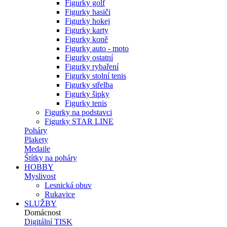
Figurky golf
Figurky hasiči
Figurky hokej
Figurky karty
Figurky koně
Figurky auto - moto
Figurky ostatní
Figurky rybaření
Figurky stolní tenis
Figurky střelba
Figurky šipky
Figurky tenis
Figurky na podstavci
Figurky STAR LINE
Poháry
Plakety
Medaile
Štítky na poháry
HOBBY
Myslivost
Lesnická obuv
Rukavice
SLUŽBY
Domácnost
Digitální TISK