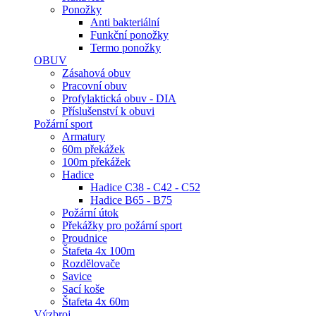
Ponožky
Anti bakteriální
Funkční ponožky
Termo ponožky
OBUV
Zásahová obuv
Pracovní obuv
Profylaktická obuv - DIA
Příslušenství k obuvi
Požární sport
Armatury
60m překážek
100m překážek
Hadice
Hadice C38 - C42 - C52
Hadice B65 - B75
Požární útok
Překážky pro požární sport
Proudnice
Štafeta 4x 100m
Rozdělovače
Savice
Sací koše
Štafeta 4x 60m
Výzbroj