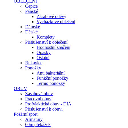
OBLEČENÍ
Čepice
Pánské
Zásahové oděvy
Vycházkové oblečení
Dámské
Dětské
Komplety
Příslušenství k oblečení
Hodnostní značení
Opasky
Ostatní
Rukavice
Ponožky
Anti bakteriální
Funkční ponožky
Termo ponožky
OBUV
Zásahová obuv
Pracovní obuv
Profylaktická obuv - DIA
Příslušenství k obuvi
Požární sport
Armatury
60m překážek