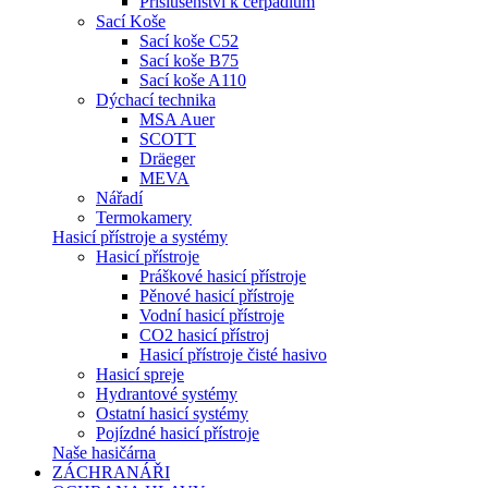
Příslušenství k čerpadlům
Sací Koše
Sací koše C52
Sací koše B75
Sací koše A110
Dýchací technika
MSA Auer
SCOTT
Dräeger
MEVA
Nářadí
Termokamery
Hasicí přístroje a systémy
Hasicí přístroje
Práškové hasicí přístroje
Pěnové hasicí přístroje
Vodní hasicí přístroje
CO2 hasicí přístroj
Hasicí přístroje čisté hasivo
Hasicí spreje
Hydrantové systémy
Ostatní hasicí systémy
Pojízdné hasicí přístroje
Naše hasičárna
ZÁCHRANÁŘI