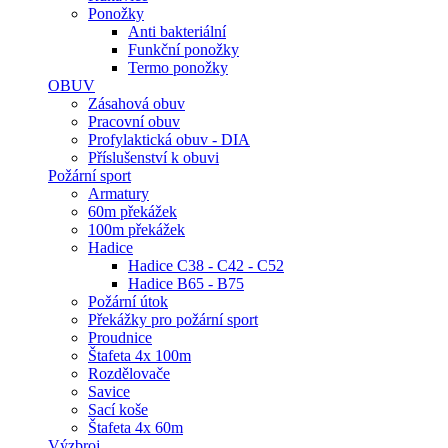
Ponožky
Anti bakteriální
Funkční ponožky
Termo ponožky
OBUV
Zásahová obuv
Pracovní obuv
Profylaktická obuv - DIA
Příslušenství k obuvi
Požární sport
Armatury
60m překážek
100m překážek
Hadice
Hadice C38 - C42 - C52
Hadice B65 - B75
Požární útok
Překážky pro požární sport
Proudnice
Štafeta 4x 100m
Rozdělovače
Savice
Sací koše
Štafeta 4x 60m
Výzbroj