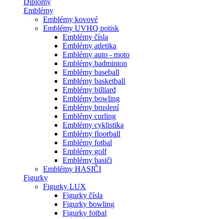
Diplomy
Emblémy
Emblémy kovové
Emblémy UVHQ potisk
Emblémy čísla
Emblémy atletika
Emblémy auto - moto
Emblémy badminton
Emblémy baseball
Emblémy basketball
Emblémy billiard
Emblémy bowling
Emblémy bruslení
Emblémy curling
Emblémy cyklistika
Emblémy floorball
Emblémy fotbal
Emblémy golf
Emblémy hasiči
Emblémy HASIČI
Figurky
Figurky LUX
Figurky čísla
Figurky bowling
Figurky fotbal