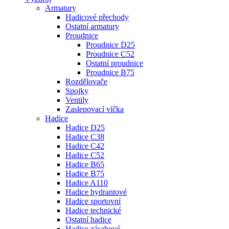
Armatury
Hadicové přechody
Ostatní armatury
Proudnice
Proudnice D25
Proudnice C52
Ostatní proudnice
Proudnice B75
Rozdělovače
Spojky
Ventily
Zaslepovací víčka
Hadice
Hadice D25
Hadice C38
Hadice C42
Hadice C52
Hadice B65
Hadice B75
Hadice A110
Hadice hydrantové
Hadice sportovní
Hadice technické
Ostatní hadice
Hadice zásahové