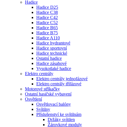
Hadice
Hadice D25
Hadice C38
Hadice C42
Hadice C52
Hadice B65
Hadice B75
Hadice A110
Hadice hydrantové
Hadice sportovní
Hadice technické
Ostatní hadice
Hadice zásahové
Vysokotlaké hadice
Elektro centrály
Elektro centrály jednofázové
Elektro centrály třífázové
Motorové stříkačky
Ostatní hasičské vybavení
Osvětlení
Osvětlovací balóny
Svítilny
Příslušenství ke svítilnám
Držáky svítilen
Žárovkové moduly