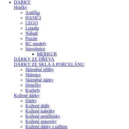
DÁRKY
Hračky
Autíčka
HASIČI
LEGO
Letadla
Nářadí
Puzzle
RC modely
Stavebnice
MERKUR
DÁRKY ZE DŘEVA
DÁRKY ZE SKLA A PORCELÁNU
Skleněné přilby
Sklenice
Skleněné dárky
Hrnečky
Korbely
Kožené dárky
Dárky
Kožené diáře
Kožené kabelky
Kožené peněženky
Kožené spisovky
Kožené dárky s ražbou