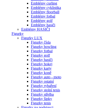
Emblémy curling
Emblémy cyklistika
Emblémy floorball
Emblémy fotbal
Emblémy golf
Emblémy hasiči
Emblémy HASIČI
Figurky
Figurky LUX
Figurky čísla
Figurky bowling
Figurky fotbal
Figurky golf
Figurky hasiči
Figurky hokej
Figurky karty
Figurky koně
Figurky auto - moto
Figurky ostatní
Figurky rybaření
Figurky stolní tenis
Figurky střelba
Figurky šipky
Figurky tenis
Figurky na podstavci