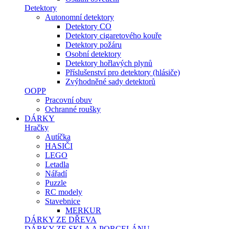
Detektory
Autonomní detektory
Detektory CO
Detektory cigaretového kouře
Detektory požáru
Osobní detektory
Detektory hořlavých plynů
Příslušenství pro detektory (hlásiče)
Zvýhodněné sady detektorů
OOPP
Pracovní obuv
Ochranné roušky
DÁRKY
Hračky
Autíčka
HASIČI
LEGO
Letadla
Nářadí
Puzzle
RC modely
Stavebnice
MERKUR
DÁRKY ZE DŘEVA
DÁRKY ZE SKLA A PORCELÁNU