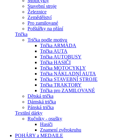
Motocykly
Stavební stroje
Železnice
Zemědělství
Pro zamilované
Polštářky na přání
Trička
Trička podle motivu
Trička ARMÁDA
Trička AUTA
Trička AUTOBUSY
Trička HASIČI
Trička MOTOCYKLY
Trička NÁKLADNÍ AUTA
Trička STAVEBNÍ STROJE
Trička TRAKTORY
Trička pro ZAMILOVANÉ
Dětská trička
Dámská trička
Pánská trička
Textilní dárky
Ručníky - osušky
Hasiči
Znamení zvěrokruhu
POHÁRY a MEDAILE