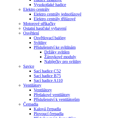
Vysokotlaké hadice
Elektro centrály
Elektro centrály jednofázové
Elektro centrály třífázové
Motorové stříkačky
Ostatní hasičské vybavení
Osvětlení
Osvětlovací balóny
Svítilny
Příslušenství ke svítilnám
Držáky svítilen
Žárovkové moduly
Nabíječky pro svítilny
Savice
Sací hadice C52
Sací hadice B75
Sací hadice A110
Ventilátory
Ventilátory
Přetlakové ventilátory
Příslušenství k ventilátorům
Čerpadla
Kalová čerpadla
Plovoucí čerpadla