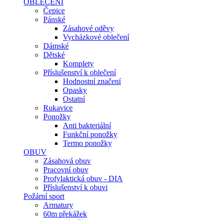
OBLEČENÍ
Čepice
Pánské
Zásahové oděvy
Vycházkové oblečení
Dámské
Dětské
Komplety
Příslušenství k oblečení
Hodnostní značení
Opasky
Ostatní
Rukavice
Ponožky
Anti bakteriální
Funkční ponožky
Termo ponožky
OBUV
Zásahová obuv
Pracovní obuv
Profylaktická obuv - DIA
Příslušenství k obuvi
Požární sport
Armatury
60m překážek