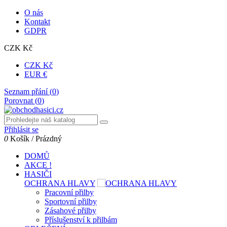
O nás
Kontakt
GDPR
CZK Kč
CZK Kč
EUR €
Seznam přání (
0
)
Porovnat (
0
)
Přihlásit se
0
Košík
/
Prázdný
DOMŮ
AKCE !
HASIČI
OCHRANA HLAVY
Pracovní přilby
Sportovní přilby
Zásahové přilby
Příslušenství k přilbám