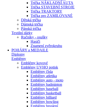
Trička NÁKLADNÍ AUTA
Trička STAVEBNÍ STROJE
Trička TRAKTORY
Trička pro ZAMILOVANÉ
Dětská trička
Dámská trička
Pánská trička
Textilní dárky
Ručníky - osušky
Hasiči
Znamení zvěrokruhu
POHÁRY a MEDAILE
Diplomy
Emblémy
Emblémy kovové
Emblémy UVHQ potisk
Emblémy čísla
Emblémy atletika
Emblémy auto - moto
Emblémy badminton
Emblémy baseball
Emblémy basketball
Emblémy billiard
Emblémy bowling
Emblémy bruslení