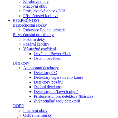
Zásahová obuv
Pracovní obuv
Profylaktická obuv - DIA
Příslušenství k obuvi
BEZPEČNOST
Bezpečnostní složky
Rukavice Policie, armáda
Bezpečnostní prostředky
Požární deky
Požární žebříky
Výstražné osvětlení
Osvětlení Power Flash
Ostatní osvětlení
Detektory
Autonomní detektory
Detektory CO
Detektory cigaretového kouře
Detektory požáru
Osobní detektory
Detektory hořlavých plynů
Příslušenství pro detektory (hlásiče)
Zvýhodněné sady detektorů
OOPP
Pracovní obuv
Ochranné roušky