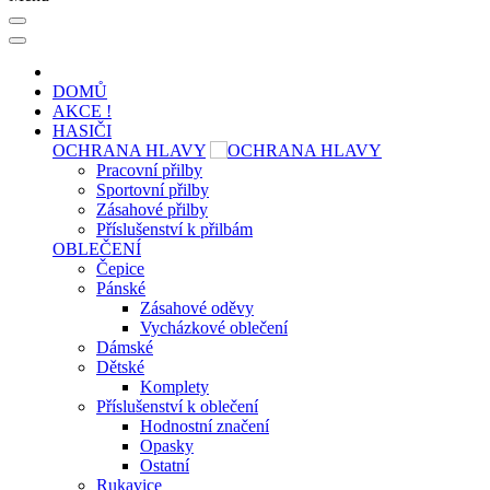
DOMŮ
AKCE !
HASIČI
OCHRANA HLAVY
Pracovní přilby
Sportovní přilby
Zásahové přilby
Příslušenství k přilbám
OBLEČENÍ
Čepice
Pánské
Zásahové oděvy
Vycházkové oblečení
Dámské
Dětské
Komplety
Příslušenství k oblečení
Hodnostní značení
Opasky
Ostatní
Rukavice