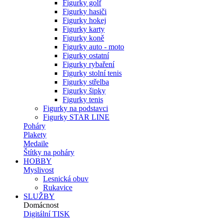
Figurky golf
Figurky hasiči
Figurky hokej
Figurky karty
Figurky koně
Figurky auto - moto
Figurky ostatní
Figurky rybaření
Figurky stolní tenis
Figurky střelba
Figurky šipky
Figurky tenis
Figurky na podstavci
Figurky STAR LINE
Poháry
Plakety
Medaile
Štítky na poháry
HOBBY
Myslivost
Lesnická obuv
Rukavice
SLUŽBY
Domácnost
Digitální TISK