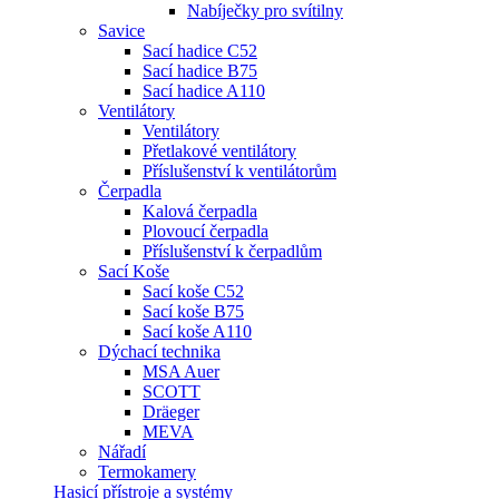
Nabíječky pro svítilny
Savice
Sací hadice C52
Sací hadice B75
Sací hadice A110
Ventilátory
Ventilátory
Přetlakové ventilátory
Příslušenství k ventilátorům
Čerpadla
Kalová čerpadla
Plovoucí čerpadla
Příslušenství k čerpadlům
Sací Koše
Sací koše C52
Sací koše B75
Sací koše A110
Dýchací technika
MSA Auer
SCOTT
Dräeger
MEVA
Nářadí
Termokamery
Hasicí přístroje a systémy