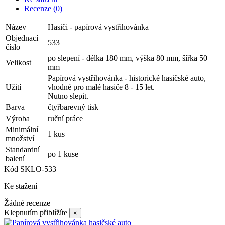
Recenze
(0)
Název
Hasiči - papírová vystřihovánka
Objednací
533
číslo
po slepení - délka 180 mm, výška 80 mm, šířka 50
Velikost
mm
Papírová vystřihovánka - historické hasičské auto,
Užití
vhodné pro malé hasiče 8 - 15 let.
Nutno slepit.
Barva
čtyřbarevný tisk
Výroba
ruční práce
Minimální
1 kus
množství
Standardní
po 1 kuse
balení
Kód
SKLO-533
Ke stažení
Žádné recenze
Klepnutím přiblížíte
×