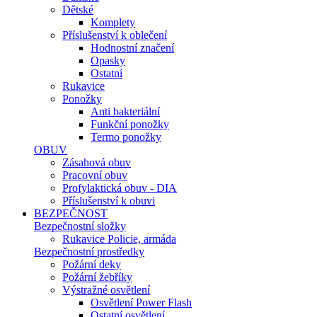
Dětské
Komplety
Příslušenství k oblečení
Hodnostní značení
Opasky
Ostatní
Rukavice
Ponožky
Anti bakteriální
Funkční ponožky
Termo ponožky
OBUV
Zásahová obuv
Pracovní obuv
Profylaktická obuv - DIA
Příslušenství k obuvi
BEZPEČNOST
Bezpečnostní složky
Rukavice Policie, armáda
Bezpečnostní prostředky
Požární deky
Požární žebříky
Výstražné osvětlení
Osvětlení Power Flash
Ostatní osvětlení