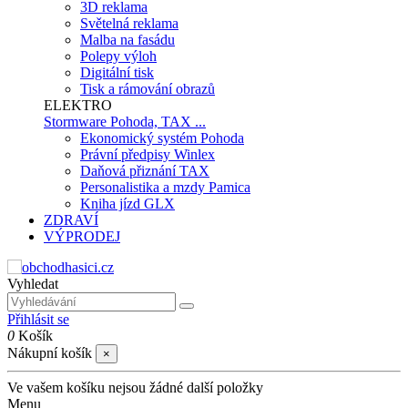
3D reklama
Světelná reklama
Malba na fasádu
Polepy výloh
Digitální tisk
Tisk a rámování obrazů
ELEKTRO
Stormware Pohoda, TAX ...
Ekonomický systém Pohoda
Právní předpisy Winlex
Daňová přiznání TAX
Personalistika a mzdy Pamica
Kniha jízd GLX
ZDRAVÍ
VÝPRODEJ
Vyhledat
Přihlásit se
0
Košík
Nákupní košík
×
Ve vašem košíku nejsou žádné další položky
Menu