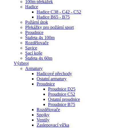
100m překážek
Hadice
Hadice C38 - C42 - C52
Hadice B65 - B75
Požární útok
Překážky pro požární sport
Proudnice
Štafeta 4x 100m
Rozdělovače
Savice
Sací koše
Štafeta 4x 60m
Výzbroj
Armatury
Hadicové přechody
Ostatní armatury
Proudnice
Proudnice D25
Proudnice C52
Ostatní proudnice
Proudnice B75
Rozdělovače
Spojky
Ventily
Zaslepovací víčka