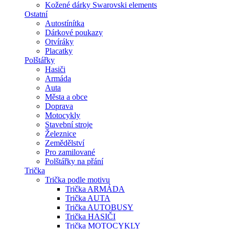
Kožené dárky Swarovski elements
Ostatní
Autostínítka
Dárkové poukazy
Otvíráky
Placatky
Polštářky
Hasiči
Armáda
Auta
Města a obce
Doprava
Motocykly
Stavební stroje
Železnice
Zemědělství
Pro zamilované
Polštářky na přání
Trička
Trička podle motivu
Trička ARMÁDA
Trička AUTA
Trička AUTOBUSY
Trička HASIČI
Trička MOTOCYKLY