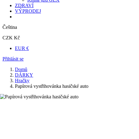
ZDRAVÍ
VÝPRODEJ
Čeština
CZK Kč
EUR €
Přihlásit se
Domů
DÁRKY
Hračky
Papírová vystřihovánka hasičské auto