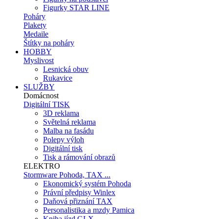
Figurky STAR LINE
Poháry
Plakety
Medaile
Štítky na poháry
HOBBY
Myslivost
Lesnická obuv
Rukavice
SLUŽBY
Domácnost
Digitální TISK
3D reklama
Světelná reklama
Malba na fasádu
Polepy výloh
Digitální tisk
Tisk a rámování obrazů
ELEKTRO
Stormware Pohoda, TAX ...
Ekonomický systém Pohoda
Právní předpisy Winlex
Daňová přiznání TAX
Personalistika a mzdy Pamica
Kniha jízd GLX