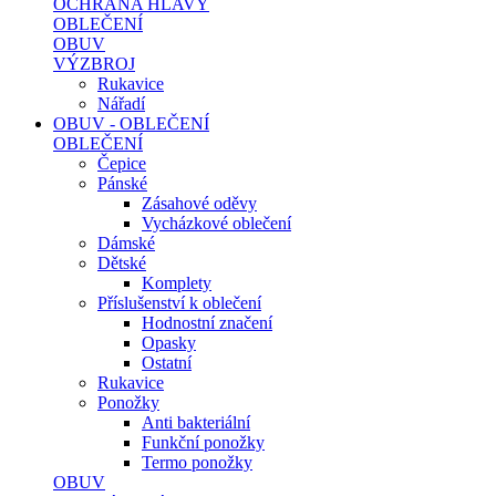
OCHRANA HLAVY
OBLEČENÍ
OBUV
VÝZBROJ
Rukavice
Nářadí
OBUV - OBLEČENÍ
OBLEČENÍ
Čepice
Pánské
Zásahové oděvy
Vycházkové oblečení
Dámské
Dětské
Komplety
Příslušenství k oblečení
Hodnostní značení
Opasky
Ostatní
Rukavice
Ponožky
Anti bakteriální
Funkční ponožky
Termo ponožky
OBUV