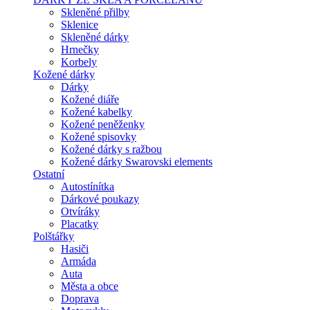
Skleněné přilby
Sklenice
Skleněné dárky
Hrnečky
Korbely
Kožené dárky
Dárky
Kožené diáře
Kožené kabelky
Kožené peněženky
Kožené spisovky
Kožené dárky s ražbou
Kožené dárky Swarovski elements
Ostatní
Autostínítka
Dárkové poukazy
Otvíráky
Placatky
Polštářky
Hasiči
Armáda
Auta
Města a obce
Doprava