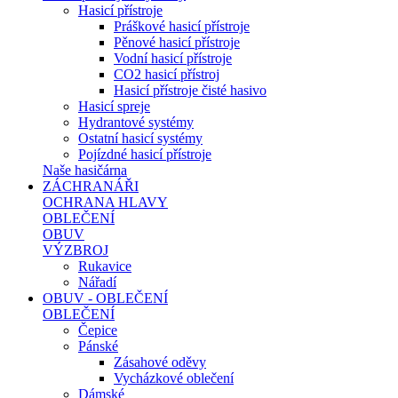
Hasicí přístroje
Práškové hasicí přístroje
Pěnové hasicí přístroje
Vodní hasicí přístroje
CO2 hasicí přístroj
Hasicí přístroje čisté hasivo
Hasicí spreje
Hydrantové systémy
Ostatní hasicí systémy
Pojízdné hasicí přístroje
Naše hasičárna
ZÁCHRANÁŘI
OCHRANA HLAVY
OBLEČENÍ
OBUV
VÝZBROJ
Rukavice
Nářadí
OBUV - OBLEČENÍ
OBLEČENÍ
Čepice
Pánské
Zásahové oděvy
Vycházkové oblečení
Dámské