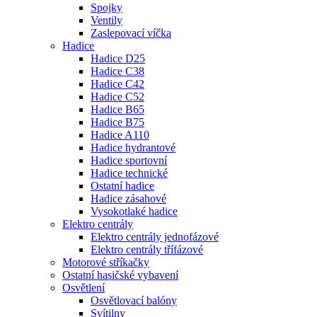
Spojky
Ventily
Zaslepovací víčka
Hadice
Hadice D25
Hadice C38
Hadice C42
Hadice C52
Hadice B65
Hadice B75
Hadice A110
Hadice hydrantové
Hadice sportovní
Hadice technické
Ostatní hadice
Hadice zásahové
Vysokotlaké hadice
Elektro centrály
Elektro centrály jednofázové
Elektro centrály třífázové
Motorové stříkačky
Ostatní hasičské vybavení
Osvětlení
Osvětlovací balóny
Svítilny