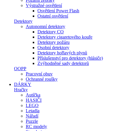
Požární žebříky
Výstražné osvětlení
Osvětlení Power Flash
Ostatní osvětlení
Detektory
Autonomní detektory
Detektory CO
Detektory cigaretového kouře
Detektory požáru
Osobní detektory
Detektory hořlavých plynů
Příslušenství pro detektory (hlásiče)
Zvýhodněné sady detektorů
OOPP
Pracovní obuv
Ochranné roušky
DÁRKY
Hračky
Autíčka
HASIČI
LEGO
Letadla
Nářadí
Puzzle
RC modely