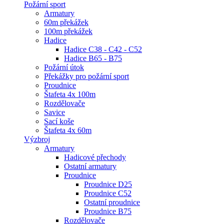
Požární sport
Armatury
60m překážek
100m překážek
Hadice
Hadice C38 - C42 - C52
Hadice B65 - B75
Požární útok
Překážky pro požární sport
Proudnice
Štafeta 4x 100m
Rozdělovače
Savice
Sací koše
Štafeta 4x 60m
Výzbroj
Armatury
Hadicové přechody
Ostatní armatury
Proudnice
Proudnice D25
Proudnice C52
Ostatní proudnice
Proudnice B75
Rozdělovače