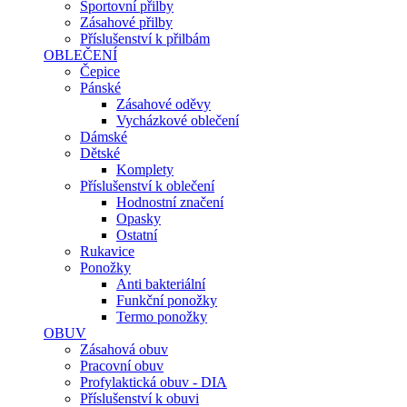
Sportovní přilby
Zásahové přilby
Příslušenství k přilbám
OBLEČENÍ
Čepice
Pánské
Zásahové oděvy
Vycházkové oblečení
Dámské
Dětské
Komplety
Příslušenství k oblečení
Hodnostní značení
Opasky
Ostatní
Rukavice
Ponožky
Anti bakteriální
Funkční ponožky
Termo ponožky
OBUV
Zásahová obuv
Pracovní obuv
Profylaktická obuv - DIA
Příslušenství k obuvi