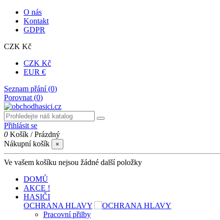
O nás
Kontakt
GDPR
CZK Kč
CZK Kč
EUR €
Seznam přání (
0
)
Porovnat (
0
)
Přihlásit se
0
Košík
/
Prázdný
Nákupní košík
×
Ve vašem košíku nejsou žádné další položky
DOMŮ
AKCE !
HASIČI
OCHRANA HLAVY
Pracovní přilby