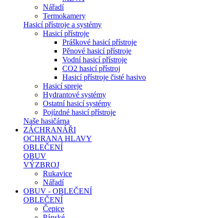
Nářadí
Termokamery
Hasicí přístroje a systémy
Hasicí přístroje
Práškové hasicí přístroje
Pěnové hasicí přístroje
Vodní hasicí přístroje
CO2 hasicí přístroj
Hasicí přístroje čisté hasivo
Hasicí spreje
Hydrantové systémy
Ostatní hasicí systémy
Pojízdné hasicí přístroje
Naše hasičárna
ZÁCHRANÁŘI
OCHRANA HLAVY
OBLEČENÍ
OBUV
VÝZBROJ
Rukavice
Nářadí
OBUV - OBLEČENÍ
OBLEČENÍ
Čepice
Pánské