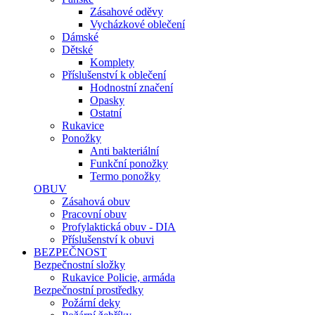
Zásahové oděvy
Vycházkové oblečení
Dámské
Dětské
Komplety
Příslušenství k oblečení
Hodnostní značení
Opasky
Ostatní
Rukavice
Ponožky
Anti bakteriální
Funkční ponožky
Termo ponožky
OBUV
Zásahová obuv
Pracovní obuv
Profylaktická obuv - DIA
Příslušenství k obuvi
BEZPEČNOST
Bezpečnostní složky
Rukavice Policie, armáda
Bezpečnostní prostředky
Požární deky