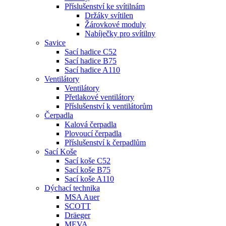
Příslušenství ke svítilnám
Držáky svítilen
Žárovkové moduly
Nabíječky pro svítilny
Savice
Sací hadice C52
Sací hadice B75
Sací hadice A110
Ventilátory
Ventilátory
Přetlakové ventilátory
Příslušenství k ventilátorům
Čerpadla
Kalová čerpadla
Plovoucí čerpadla
Příslušenství k čerpadlům
Sací Koše
Sací koše C52
Sací koše B75
Sací koše A110
Dýchací technika
MSA Auer
SCOTT
Dräeger
MEVA