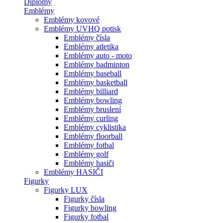
Diplomy
Emblémy
Emblémy kovové
Emblémy UVHQ potisk
Emblémy čísla
Emblémy atletika
Emblémy auto - moto
Emblémy badminton
Emblémy baseball
Emblémy basketball
Emblémy billiard
Emblémy bowling
Emblémy bruslení
Emblémy curling
Emblémy cyklistika
Emblémy floorball
Emblémy fotbal
Emblémy golf
Emblémy hasiči
Emblémy HASIČI
Figurky
Figurky LUX
Figurky čísla
Figurky bowling
Figurky fotbal