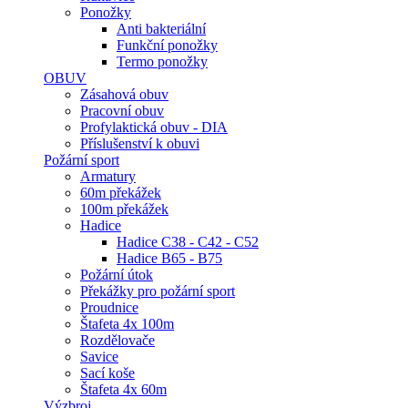
Ponožky
Anti bakteriální
Funkční ponožky
Termo ponožky
OBUV
Zásahová obuv
Pracovní obuv
Profylaktická obuv - DIA
Příslušenství k obuvi
Požární sport
Armatury
60m překážek
100m překážek
Hadice
Hadice C38 - C42 - C52
Hadice B65 - B75
Požární útok
Překážky pro požární sport
Proudnice
Štafeta 4x 100m
Rozdělovače
Savice
Sací koše
Štafeta 4x 60m
Výzbroj