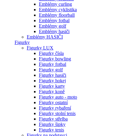
Emblémy curling
Emblémy cyklistika
Emblémy floorball
Emblémy fotbal
Emblémy golf
Emblémy hasiči
Emblémy HASIČI
Figurky
Figurky LUX
Figurky čísla
Figurky bowling
Figurky fotbal
Figurky golf
Figurky hasiči
Figurky hokej
Figurky karty
Figurky koně
Figurky auto - moto
Figurky ostatní
Figurky rybaření
Figurky stolní tenis
Figurky střelba
Figurky šipky
Figurky tenis
Figurky na podstavci