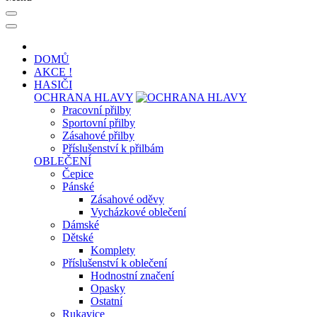
DOMŮ
AKCE !
HASIČI
OCHRANA HLAVY
Pracovní přilby
Sportovní přilby
Zásahové přilby
Příslušenství k přilbám
OBLEČENÍ
Čepice
Pánské
Zásahové oděvy
Vycházkové oblečení
Dámské
Dětské
Komplety
Příslušenství k oblečení
Hodnostní značení
Opasky
Ostatní
Rukavice