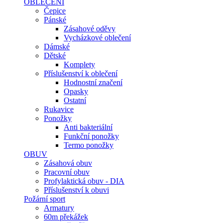
OBLEČENÍ
Čepice
Pánské
Zásahové oděvy
Vycházkové oblečení
Dámské
Dětské
Komplety
Příslušenství k oblečení
Hodnostní značení
Opasky
Ostatní
Rukavice
Ponožky
Anti bakteriální
Funkční ponožky
Termo ponožky
OBUV
Zásahová obuv
Pracovní obuv
Profylaktická obuv - DIA
Příslušenství k obuvi
Požární sport
Armatury
60m překážek