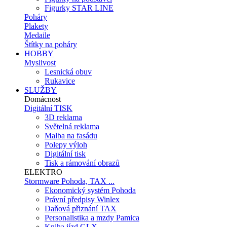
Figurky STAR LINE
Poháry
Plakety
Medaile
Štítky na poháry
HOBBY
Myslivost
Lesnická obuv
Rukavice
SLUŽBY
Domácnost
Digitální TISK
3D reklama
Světelná reklama
Malba na fasádu
Polepy výloh
Digitální tisk
Tisk a rámování obrazů
ELEKTRO
Stormware Pohoda, TAX ...
Ekonomický systém Pohoda
Právní předpisy Winlex
Daňová přiznání TAX
Personalistika a mzdy Pamica
Kniha jízd GLX