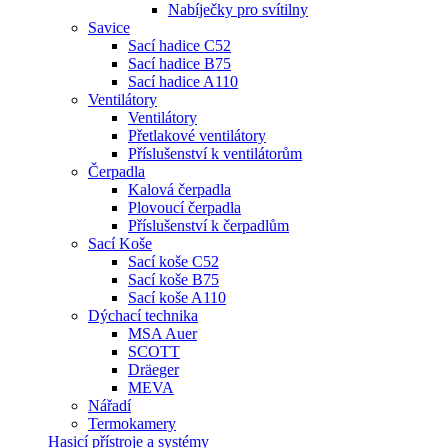
Nabíječky pro svítilny
Savice
Sací hadice C52
Sací hadice B75
Sací hadice A110
Ventilátory
Ventilátory
Přetlakové ventilátory
Příslušenství k ventilátorům
Čerpadla
Kalová čerpadla
Plovoucí čerpadla
Příslušenství k čerpadlům
Sací Koše
Sací koše C52
Sací koše B75
Sací koše A110
Dýchací technika
MSA Auer
SCOTT
Dräeger
MEVA
Nářadí
Termokamery
Hasicí přístroje a systémy