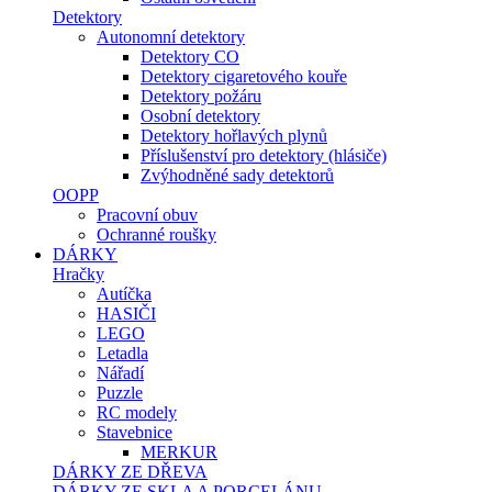
Detektory
Autonomní detektory
Detektory CO
Detektory cigaretového kouře
Detektory požáru
Osobní detektory
Detektory hořlavých plynů
Příslušenství pro detektory (hlásiče)
Zvýhodněné sady detektorů
OOPP
Pracovní obuv
Ochranné roušky
DÁRKY
Hračky
Autíčka
HASIČI
LEGO
Letadla
Nářadí
Puzzle
RC modely
Stavebnice
MERKUR
DÁRKY ZE DŘEVA
DÁRKY ZE SKLA A PORCELÁNU