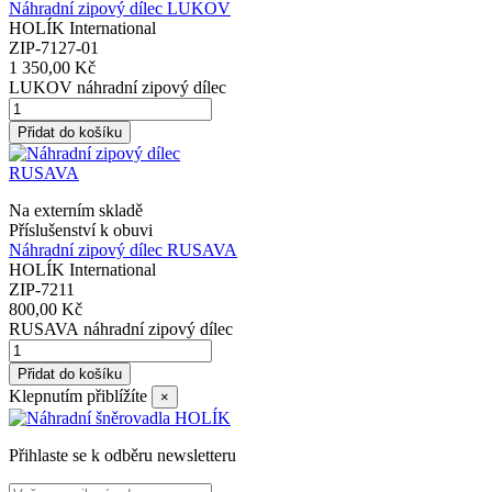
Náhradní zipový dílec LUKOV
HOLÍK International
ZIP-7127-01
1 350,00 Kč
LUKOV náhradní zipový dílec
Přidat do košíku
Na externím skladě
Příslušenství k obuvi
Náhradní zipový dílec RUSAVA
HOLÍK International
ZIP-7211
800,00 Kč
RUSAVA náhradní zipový dílec
Přidat do košíku
Klepnutím přiblížíte
×
Přihlaste se k odběru newsletteru