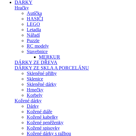
DÁRKY
Hračky
Autíčka
HASIČI
LEGO
Letadla
Nářadí
Puzzle
RC modely
Stavebnice
MERKUR
DÁRKY ZE DŘEVA
DÁRKY ZE SKLA A PORCELÁNU
Skleněné přilby
Sklenice
Skleněné dárky
Hrnečky
Korbely
Kožené dárky
Dárky
Kožené diáře
Kožené kabelky
Kožené peněženky
Kožené spisovky
Kožené dárky s ražbou