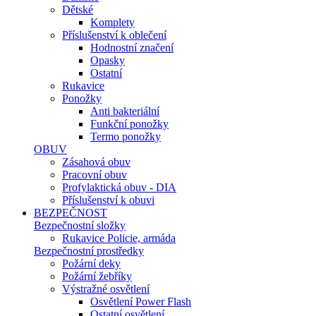
Dětské
Komplety
Příslušenství k oblečení
Hodnostní značení
Opasky
Ostatní
Rukavice
Ponožky
Anti bakteriální
Funkční ponožky
Termo ponožky
OBUV
Zásahová obuv
Pracovní obuv
Profylaktická obuv - DIA
Příslušenství k obuvi
BEZPEČNOST
Bezpečnostní složky
Rukavice Policie, armáda
Bezpečnostní prostředky
Požární deky
Požární žebříky
Výstražné osvětlení
Osvětlení Power Flash
Ostatní osvětlení