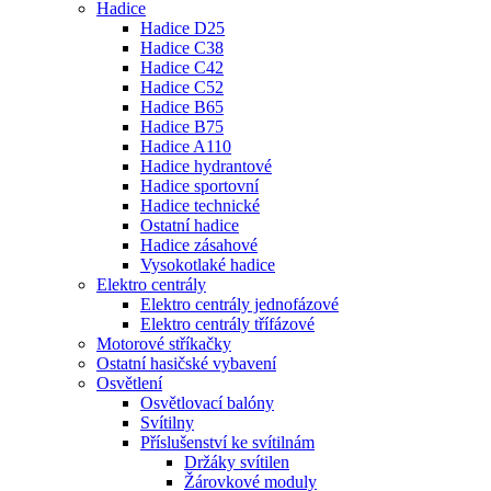
Hadice
Hadice D25
Hadice C38
Hadice C42
Hadice C52
Hadice B65
Hadice B75
Hadice A110
Hadice hydrantové
Hadice sportovní
Hadice technické
Ostatní hadice
Hadice zásahové
Vysokotlaké hadice
Elektro centrály
Elektro centrály jednofázové
Elektro centrály třífázové
Motorové stříkačky
Ostatní hasičské vybavení
Osvětlení
Osvětlovací balóny
Svítilny
Příslušenství ke svítilnám
Držáky svítilen
Žárovkové moduly