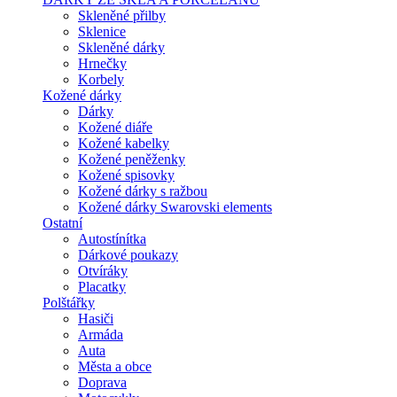
Skleněné přilby
Sklenice
Skleněné dárky
Hrnečky
Korbely
Kožené dárky
Dárky
Kožené diáře
Kožené kabelky
Kožené peněženky
Kožené spisovky
Kožené dárky s ražbou
Kožené dárky Swarovski elements
Ostatní
Autostínítka
Dárkové poukazy
Otvíráky
Placatky
Polštářky
Hasiči
Armáda
Auta
Města a obce
Doprava