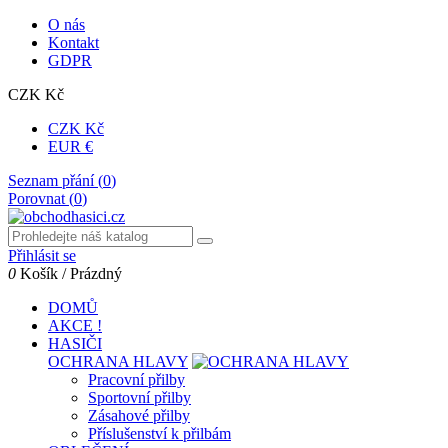
O nás
Kontakt
GDPR
CZK Kč
CZK Kč
EUR €
Seznam přání (
0
)
Porovnat (
0
)
Přihlásit se
0
Košík
/
Prázdný
DOMŮ
AKCE !
HASIČI
OCHRANA HLAVY
Pracovní přilby
Sportovní přilby
Zásahové přilby
Příslušenství k přilbám