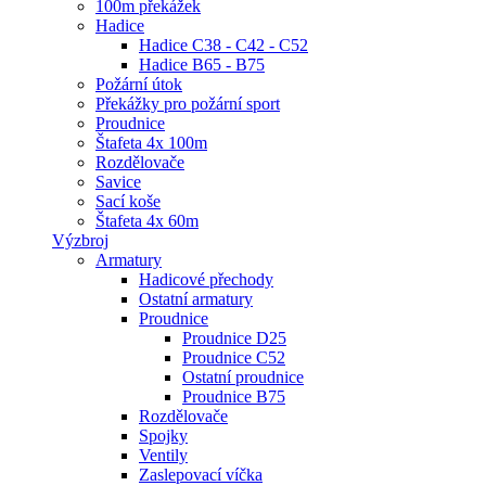
100m překážek
Hadice
Hadice C38 - C42 - C52
Hadice B65 - B75
Požární útok
Překážky pro požární sport
Proudnice
Štafeta 4x 100m
Rozdělovače
Savice
Sací koše
Štafeta 4x 60m
Výzbroj
Armatury
Hadicové přechody
Ostatní armatury
Proudnice
Proudnice D25
Proudnice C52
Ostatní proudnice
Proudnice B75
Rozdělovače
Spojky
Ventily
Zaslepovací víčka