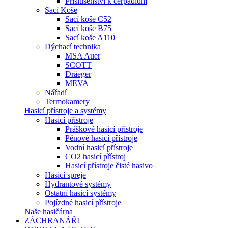
Příslušenství k čerpadlům
Sací Koše
Sací koše C52
Sací koše B75
Sací koše A110
Dýchací technika
MSA Auer
SCOTT
Dräeger
MEVA
Nářadí
Termokamery
Hasicí přístroje a systémy
Hasicí přístroje
Práškové hasicí přístroje
Pěnové hasicí přístroje
Vodní hasicí přístroje
CO2 hasicí přístroj
Hasicí přístroje čisté hasivo
Hasicí spreje
Hydrantové systémy
Ostatní hasicí systémy
Pojízdné hasicí přístroje
Naše hasičárna
ZÁCHRANÁŘI