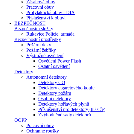
Zásahová obuv
Pracovní obuv
Profylaktická obuv - DIA
Příslušenství k obuvi
BEZPEČNOST
Bezpečnostní složky
Rukavice Policie, armáda
Bezpečnostní prostředky
Požární deky
Požární žebříky
Výstražné osvětlení
Osvětlení Power Flash
Ostatní osvětlení
Detektory
Autonomní detektory
Detektory CO
Detektory cigaretového kouře
Detektory požáru
Osobní detektory
Detektory hořlavých plynů
Příslušenství pro detektory (hlásiče)
Zvýhodněné sady detektorů
OOPP
Pracovní obuv
Ochranné roušky