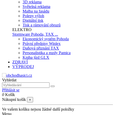
3D reklama
Světelná reklama
Malba na fasádu
Polepy výloh
Digitální tisk
Tisk a rámování obrazů
ELEKTRO
Stormware Pohoda, TAX ...
Ekonomický systém Pohoda
Právní předpisy Winlex
Daňová přiznání TAX
Personalistika a mzdy Pamica
Kniha jízd GLX
ZDRAVÍ
VÝPRODEJ
Vyhledat
Přihlásit se
0
Košík
Nákupní košík
×
Ve vašem košíku nejsou žádné další položky
Menu