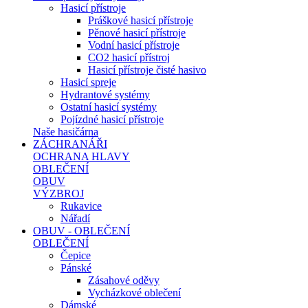
Hasicí přístroje
Práškové hasicí přístroje
Pěnové hasicí přístroje
Vodní hasicí přístroje
CO2 hasicí přístroj
Hasicí přístroje čisté hasivo
Hasicí spreje
Hydrantové systémy
Ostatní hasicí systémy
Pojízdné hasicí přístroje
Naše hasičárna
ZÁCHRANÁŘI
OCHRANA HLAVY
OBLEČENÍ
OBUV
VÝZBROJ
Rukavice
Nářadí
OBUV - OBLEČENÍ
OBLEČENÍ
Čepice
Pánské
Zásahové oděvy
Vycházkové oblečení
Dámské