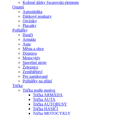
Kožené dárky Swarovski elements
Ostatní
Autostínítka
Dárkové poukazy
Otvíráky
Placatky
Polštářky
Hasiči
Armáda
Auta
Města a obce
Doprava
Motocykly
Stavební stroje
Železnice
Zemědělství
Pro zamilované
Polštářky na přání
Trička
Trička podle motivu
Trička ARMÁDA
Trička AUTA
Trička AUTOBUSY
Trička HASIČI
Trička MOTOCYKLY