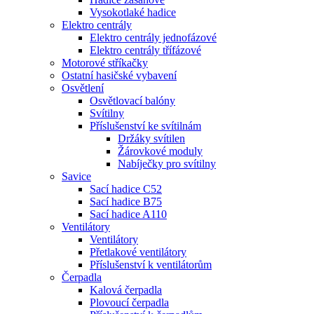
Vysokotlaké hadice
Elektro centrály
Elektro centrály jednofázové
Elektro centrály třífázové
Motorové stříkačky
Ostatní hasičské vybavení
Osvětlení
Osvětlovací balóny
Svítilny
Příslušenství ke svítilnám
Držáky svítilen
Žárovkové moduly
Nabíječky pro svítilny
Savice
Sací hadice C52
Sací hadice B75
Sací hadice A110
Ventilátory
Ventilátory
Přetlakové ventilátory
Příslušenství k ventilátorům
Čerpadla
Kalová čerpadla
Plovoucí čerpadla