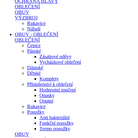
OCHRANA HLAVY
OBLEČENÍ
OBUV
VÝZBROJ
Rukavice
Nářadí
OBUV - OBLEČENÍ
OBLEČENÍ
Čepice
Pánské
Zásahové oděvy
Vycházkové oblečení
Dámské
Dětské
Komplety
Příslušenství k oblečení
Hodnostní značení
Opasky
Ostatní
Rukavice
Ponožky
Anti bakteriální
Funkční ponožky
Termo ponožky
OBUV