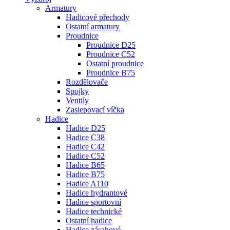
Armatury
Hadicové přechody
Ostatní armatury
Proudnice
Proudnice D25
Proudnice C52
Ostatní proudnice
Proudnice B75
Rozdělovače
Spojky
Ventily
Zaslepovací víčka
Hadice
Hadice D25
Hadice C38
Hadice C42
Hadice C52
Hadice B65
Hadice B75
Hadice A110
Hadice hydrantové
Hadice sportovní
Hadice technické
Ostatní hadice
Hadice zásahové