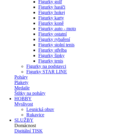
Figurky golf
Figurky hasiči
Figurky hokej
Figurky karty
Figurky koně
Figurky auto - moto
Figurky ostatní
Figurky rybaření
Figurky stolní tenis
Figurky střelba
Figurky šipky
Figurky tenis
Figurky na podstavci
Figurky STAR LINE
Poháry
Plakety
Medaile
Štítky na poháry
HOBBY
Myslivost
Lesnická obuv
Rukavice
SLUŽBY
Domácnost
Digitální TISK