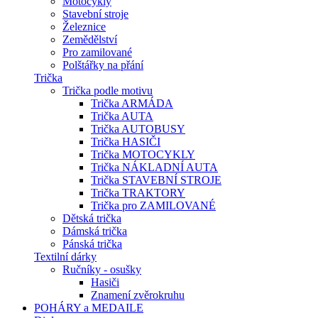
Motocykly
Stavební stroje
Železnice
Zemědělství
Pro zamilované
Polštářky na přání
Trička
Trička podle motivu
Trička ARMÁDA
Trička AUTA
Trička AUTOBUSY
Trička HASIČI
Trička MOTOCYKLY
Trička NÁKLADNÍ AUTA
Trička STAVEBNÍ STROJE
Trička TRAKTORY
Trička pro ZAMILOVANÉ
Dětská trička
Dámská trička
Pánská trička
Textilní dárky
Ručníky - osušky
Hasiči
Znamení zvěrokruhu
POHÁRY a MEDAILE