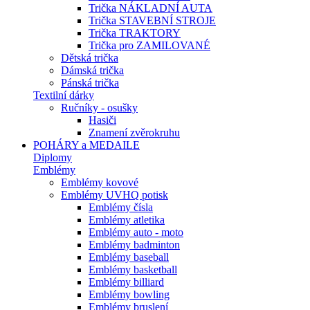
Trička NÁKLADNÍ AUTA
Trička STAVEBNÍ STROJE
Trička TRAKTORY
Trička pro ZAMILOVANÉ
Dětská trička
Dámská trička
Pánská trička
Textilní dárky
Ručníky - osušky
Hasiči
Znamení zvěrokruhu
POHÁRY a MEDAILE
Diplomy
Emblémy
Emblémy kovové
Emblémy UVHQ potisk
Emblémy čísla
Emblémy atletika
Emblémy auto - moto
Emblémy badminton
Emblémy baseball
Emblémy basketball
Emblémy billiard
Emblémy bowling
Emblémy bruslení