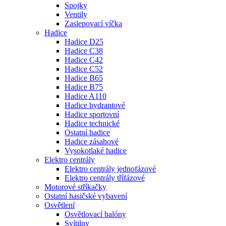
Spojky
Ventily
Zaslepovací víčka
Hadice
Hadice D25
Hadice C38
Hadice C42
Hadice C52
Hadice B65
Hadice B75
Hadice A110
Hadice hydrantové
Hadice sportovní
Hadice technické
Ostatní hadice
Hadice zásahové
Vysokotlaké hadice
Elektro centrály
Elektro centrály jednofázové
Elektro centrály třífázové
Motorové stříkačky
Ostatní hasičské vybavení
Osvětlení
Osvětlovací balóny
Svítilny