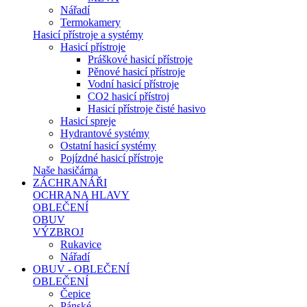
Nářadí
Termokamery
Hasicí přístroje a systémy
Hasicí přístroje
Práškové hasicí přístroje
Pěnové hasicí přístroje
Vodní hasicí přístroje
CO2 hasicí přístroj
Hasicí přístroje čisté hasivo
Hasicí spreje
Hydrantové systémy
Ostatní hasicí systémy
Pojízdné hasicí přístroje
Naše hasičárna
ZÁCHRANÁŘI
OCHRANA HLAVY
OBLEČENÍ
OBUV
VÝZBROJ
Rukavice
Nářadí
OBUV - OBLEČENÍ
OBLEČENÍ
Čepice
Pánské