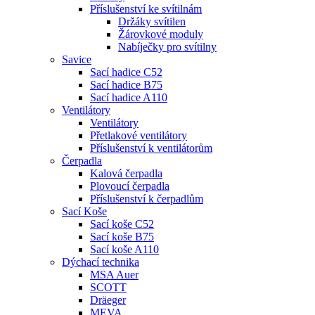
Příslušenství ke svítilnám
Držáky svítilen
Žárovkové moduly
Nabíječky pro svítilny
Savice
Sací hadice C52
Sací hadice B75
Sací hadice A110
Ventilátory
Ventilátory
Přetlakové ventilátory
Příslušenství k ventilátorům
Čerpadla
Kalová čerpadla
Plovoucí čerpadla
Příslušenství k čerpadlům
Sací Koše
Sací koše C52
Sací koše B75
Sací koše A110
Dýchací technika
MSA Auer
SCOTT
Dräeger
MEVA