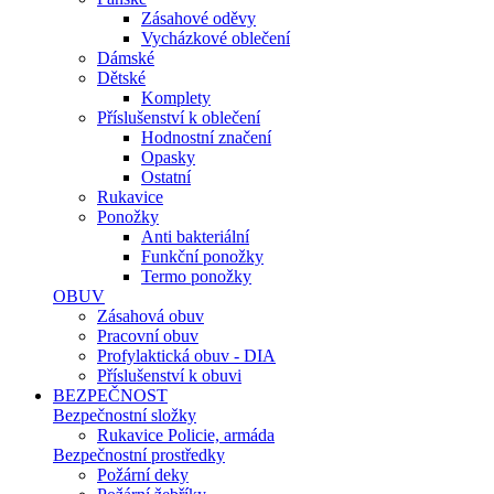
Zásahové oděvy
Vycházkové oblečení
Dámské
Dětské
Komplety
Příslušenství k oblečení
Hodnostní značení
Opasky
Ostatní
Rukavice
Ponožky
Anti bakteriální
Funkční ponožky
Termo ponožky
OBUV
Zásahová obuv
Pracovní obuv
Profylaktická obuv - DIA
Příslušenství k obuvi
BEZPEČNOST
Bezpečnostní složky
Rukavice Policie, armáda
Bezpečnostní prostředky
Požární deky