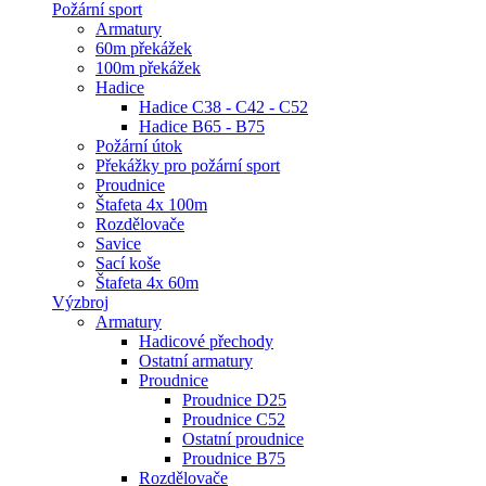
Požární sport
Armatury
60m překážek
100m překážek
Hadice
Hadice C38 - C42 - C52
Hadice B65 - B75
Požární útok
Překážky pro požární sport
Proudnice
Štafeta 4x 100m
Rozdělovače
Savice
Sací koše
Štafeta 4x 60m
Výzbroj
Armatury
Hadicové přechody
Ostatní armatury
Proudnice
Proudnice D25
Proudnice C52
Ostatní proudnice
Proudnice B75
Rozdělovače