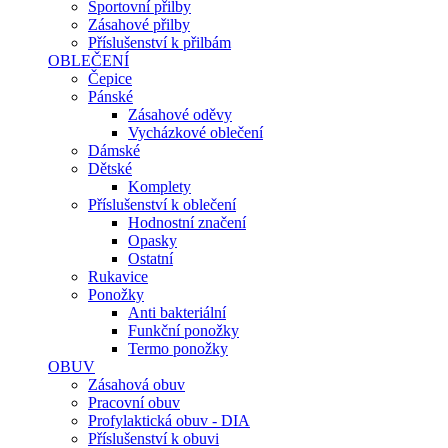
Sportovní přilby
Zásahové přilby
Příslušenství k přilbám
OBLEČENÍ
Čepice
Pánské
Zásahové oděvy
Vycházkové oblečení
Dámské
Dětské
Komplety
Příslušenství k oblečení
Hodnostní značení
Opasky
Ostatní
Rukavice
Ponožky
Anti bakteriální
Funkční ponožky
Termo ponožky
OBUV
Zásahová obuv
Pracovní obuv
Profylaktická obuv - DIA
Příslušenství k obuvi