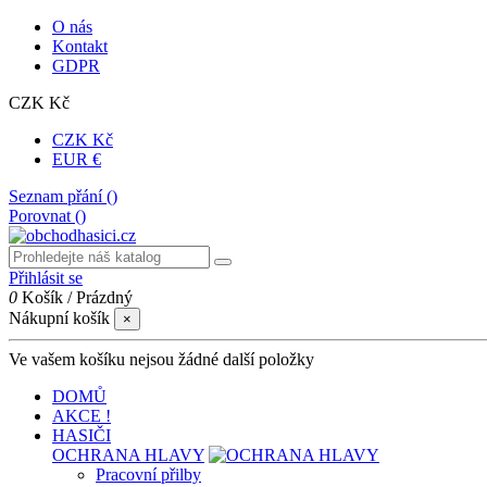
O nás
Kontakt
GDPR
CZK Kč
CZK Kč
EUR €
Seznam přání (
)
Porovnat (
)
Přihlásit se
0
Košík
/
Prázdný
Nákupní košík
×
Ve vašem košíku nejsou žádné další položky
DOMŮ
AKCE !
HASIČI
OCHRANA HLAVY
Pracovní přilby