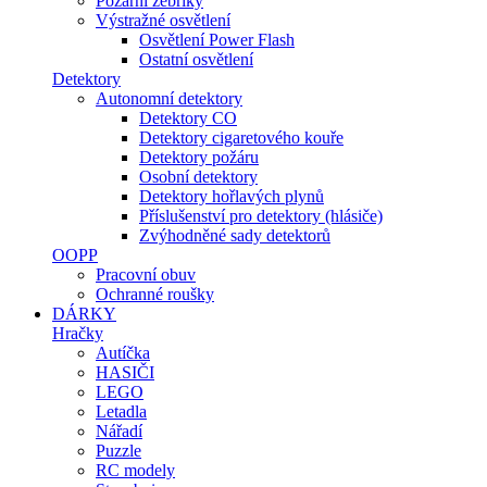
Požární žebříky
Výstražné osvětlení
Osvětlení Power Flash
Ostatní osvětlení
Detektory
Autonomní detektory
Detektory CO
Detektory cigaretového kouře
Detektory požáru
Osobní detektory
Detektory hořlavých plynů
Příslušenství pro detektory (hlásiče)
Zvýhodněné sady detektorů
OOPP
Pracovní obuv
Ochranné roušky
DÁRKY
Hračky
Autíčka
HASIČI
LEGO
Letadla
Nářadí
Puzzle
RC modely