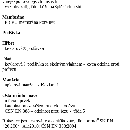
v nejexponovanějších místech
..výztuhy z digitální kůže na špičkách prstů
Membrána
..FR PU membrána Porelle®
Podšívka
Hřbet
..kevlarová® podšívka
Dlaň
..kevlarová® podšívka se skelným vláknem - extra odolná proti
prořezu
Manžeta
..úpletová manžeta z Kevlaru®
Ostatní informace
..reflexní prvek
..karabina pro zavěšení rukavic k oděvu
..ČSN EN 388 – odolnost proti řezu - třída 5
Rukavice jsou testovány a certifikovány dle normy ČSN EN
420:2004+A1:2010; ČSN EN 388:2004.