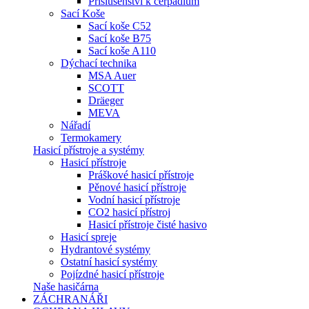
Příslušenství k čerpadlům
Sací Koše
Sací koše C52
Sací koše B75
Sací koše A110
Dýchací technika
MSA Auer
SCOTT
Dräeger
MEVA
Nářadí
Termokamery
Hasicí přístroje a systémy
Hasicí přístroje
Práškové hasicí přístroje
Pěnové hasicí přístroje
Vodní hasicí přístroje
CO2 hasicí přístroj
Hasicí přístroje čisté hasivo
Hasicí spreje
Hydrantové systémy
Ostatní hasicí systémy
Pojízdné hasicí přístroje
Naše hasičárna
ZÁCHRANÁŘI