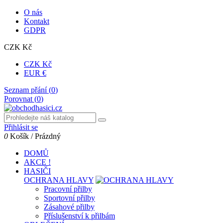
O nás
Kontakt
GDPR
CZK Kč
CZK Kč
EUR €
Seznam přání (
0
)
Porovnat (
0
)
Přihlásit se
0
Košík
/
Prázdný
DOMŮ
AKCE !
HASIČI
OCHRANA HLAVY
Pracovní přilby
Sportovní přilby
Zásahové přilby
Příslušenství k přilbám