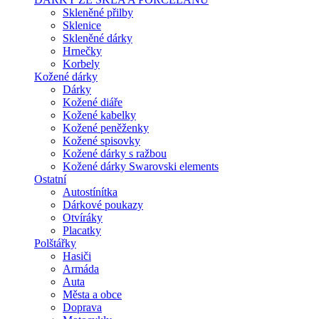
Skleněné přilby
Sklenice
Skleněné dárky
Hrnečky
Korbely
Kožené dárky
Dárky
Kožené diáře
Kožené kabelky
Kožené peněženky
Kožené spisovky
Kožené dárky s ražbou
Kožené dárky Swarovski elements
Ostatní
Autostínítka
Dárkové poukazy
Otvíráky
Placatky
Polštářky
Hasiči
Armáda
Auta
Města a obce
Doprava