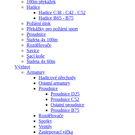
100m překážek
Hadice
Hadice C38 - C42 - C52
Hadice B65 - B75
Požární útok
Překážky pro požární sport
Proudnice
Štafeta 4x 100m
Rozdělovače
Savice
Sací koše
Štafeta 4x 60m
Výzbroj
Armatury
Hadicové přechody
Ostatní armatury
Proudnice
Proudnice D25
Proudnice C52
Ostatní proudnice
Proudnice B75
Rozdělovače
Spojky
Ventily
Zaslepovací víčka