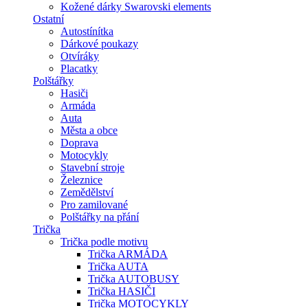
Kožené dárky Swarovski elements
Ostatní
Autostínítka
Dárkové poukazy
Otvíráky
Placatky
Polštářky
Hasiči
Armáda
Auta
Města a obce
Doprava
Motocykly
Stavební stroje
Železnice
Zemědělství
Pro zamilované
Polštářky na přání
Trička
Trička podle motivu
Trička ARMÁDA
Trička AUTA
Trička AUTOBUSY
Trička HASIČI
Trička MOTOCYKLY