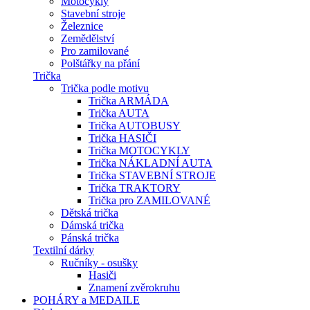
Motocykly
Stavební stroje
Železnice
Zemědělství
Pro zamilované
Polštářky na přání
Trička
Trička podle motivu
Trička ARMÁDA
Trička AUTA
Trička AUTOBUSY
Trička HASIČI
Trička MOTOCYKLY
Trička NÁKLADNÍ AUTA
Trička STAVEBNÍ STROJE
Trička TRAKTORY
Trička pro ZAMILOVANÉ
Dětská trička
Dámská trička
Pánská trička
Textilní dárky
Ručníky - osušky
Hasiči
Znamení zvěrokruhu
POHÁRY a MEDAILE