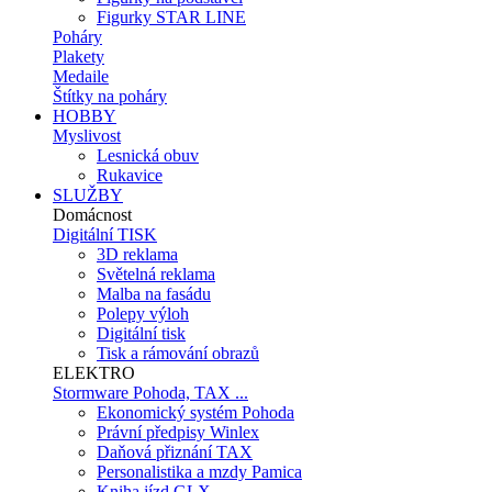
Figurky STAR LINE
Poháry
Plakety
Medaile
Štítky na poháry
HOBBY
Myslivost
Lesnická obuv
Rukavice
SLUŽBY
Domácnost
Digitální TISK
3D reklama
Světelná reklama
Malba na fasádu
Polepy výloh
Digitální tisk
Tisk a rámování obrazů
ELEKTRO
Stormware Pohoda, TAX ...
Ekonomický systém Pohoda
Právní předpisy Winlex
Daňová přiznání TAX
Personalistika a mzdy Pamica
Kniha jízd GLX