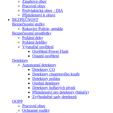
Zásahová obuv
Pracovní obuv
Profylaktická obuv - DIA
Příslušenství k obuvi
BEZPEČNOST
Bezpečnostní složky
Rukavice Policie, armáda
Bezpečnostní prostředky
Požární deky
Požární žebříky
Výstražné osvětlení
Osvětlení Power Flash
Ostatní osvětlení
Detektory
Autonomní detektory
Detektory CO
Detektory cigaretového kouře
Detektory požáru
Osobní detektory
Detektory hořlavých plynů
Příslušenství pro detektory (hlásiče)
Zvýhodněné sady detektorů
OOPP
Pracovní obuv
Ochranné roušky