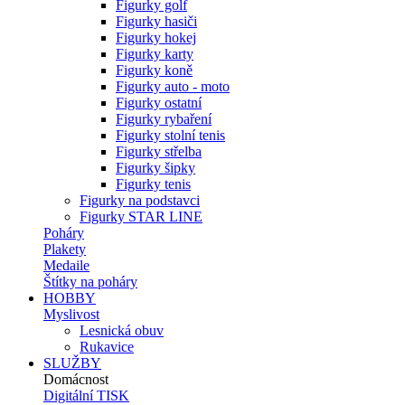
Figurky golf
Figurky hasiči
Figurky hokej
Figurky karty
Figurky koně
Figurky auto - moto
Figurky ostatní
Figurky rybaření
Figurky stolní tenis
Figurky střelba
Figurky šipky
Figurky tenis
Figurky na podstavci
Figurky STAR LINE
Poháry
Plakety
Medaile
Štítky na poháry
HOBBY
Myslivost
Lesnická obuv
Rukavice
SLUŽBY
Domácnost
Digitální TISK