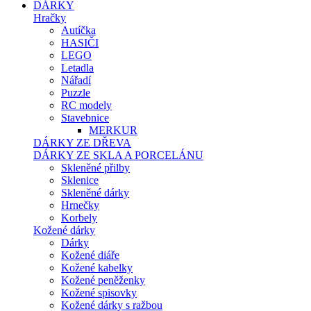
DÁRKY
Hračky
Autíčka
HASIČI
LEGO
Letadla
Nářadí
Puzzle
RC modely
Stavebnice
MERKUR
DÁRKY ZE DŘEVA
DÁRKY ZE SKLA A PORCELÁNU
Skleněné přilby
Sklenice
Skleněné dárky
Hrnečky
Korbely
Kožené dárky
Dárky
Kožené diáře
Kožené kabelky
Kožené peněženky
Kožené spisovky
Kožené dárky s ražbou