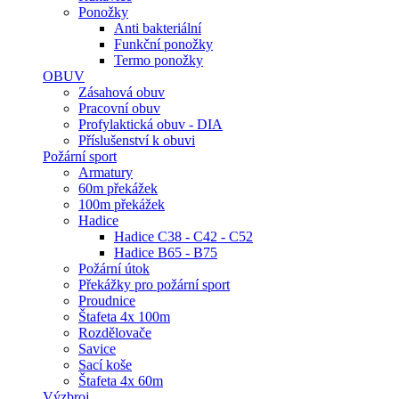
Ponožky
Anti bakteriální
Funkční ponožky
Termo ponožky
OBUV
Zásahová obuv
Pracovní obuv
Profylaktická obuv - DIA
Příslušenství k obuvi
Požární sport
Armatury
60m překážek
100m překážek
Hadice
Hadice C38 - C42 - C52
Hadice B65 - B75
Požární útok
Překážky pro požární sport
Proudnice
Štafeta 4x 100m
Rozdělovače
Savice
Sací koše
Štafeta 4x 60m
Výzbroj