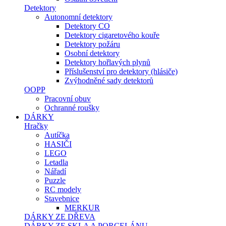
Detektory
Autonomní detektory
Detektory CO
Detektory cigaretového kouře
Detektory požáru
Osobní detektory
Detektory hořlavých plynů
Příslušenství pro detektory (hlásiče)
Zvýhodněné sady detektorů
OOPP
Pracovní obuv
Ochranné roušky
DÁRKY
Hračky
Autíčka
HASIČI
LEGO
Letadla
Nářadí
Puzzle
RC modely
Stavebnice
MERKUR
DÁRKY ZE DŘEVA
DÁRKY ZE SKLA A PORCELÁNU