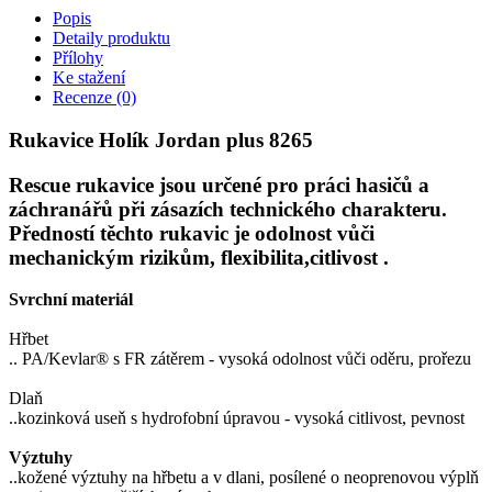
Popis
Detaily produktu
Přílohy
Ke stažení
Recenze
(0)
Rukavice Holík Jordan plus 8265
Rescue rukavice jsou určené pro práci hasičů a
záchranářů při zásazích technického charakteru.
Předností těchto rukavic je odolnost vůči
mechanickým rizikům, flexibilita,citlivost .
Svrchní materiál
Hřbet
.. PA/Kevlar® s FR zátěrem - vysoká odolnost vůči oděru, prořezu
Dlaň
..kozinková useň s hydrofobní úpravou - vysoká citlivost, pevnost
Výztuhy
..kožené výztuhy na hřbetu a v dlani, posílené o neoprenovou výplň