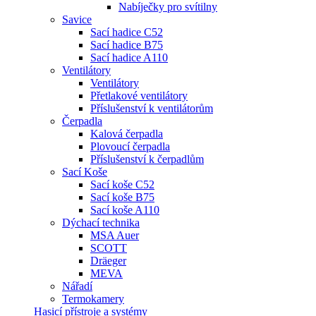
Nabíječky pro svítilny
Savice
Sací hadice C52
Sací hadice B75
Sací hadice A110
Ventilátory
Ventilátory
Přetlakové ventilátory
Příslušenství k ventilátorům
Čerpadla
Kalová čerpadla
Plovoucí čerpadla
Příslušenství k čerpadlům
Sací Koše
Sací koše C52
Sací koše B75
Sací koše A110
Dýchací technika
MSA Auer
SCOTT
Dräeger
MEVA
Nářadí
Termokamery
Hasicí přístroje a systémy