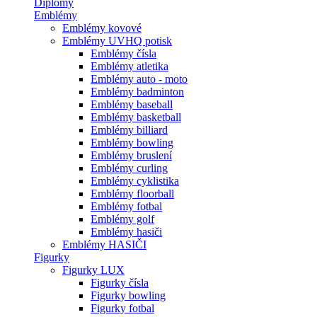
Diplomy
Emblémy
Emblémy kovové
Emblémy UVHQ potisk
Emblémy čísla
Emblémy atletika
Emblémy auto - moto
Emblémy badminton
Emblémy baseball
Emblémy basketball
Emblémy billiard
Emblémy bowling
Emblémy bruslení
Emblémy curling
Emblémy cyklistika
Emblémy floorball
Emblémy fotbal
Emblémy golf
Emblémy hasiči
Emblémy HASIČI
Figurky
Figurky LUX
Figurky čísla
Figurky bowling
Figurky fotbal