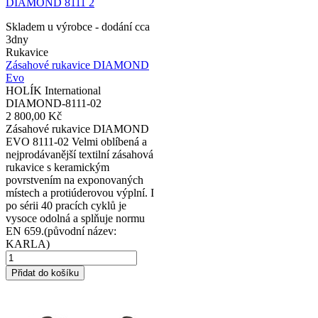
Skladem u výrobce - dodání cca
3dny
Rukavice
Zásahové rukavice DIAMOND
Evo
HOLÍK International
DIAMOND-8111-02
2 800,00 Kč
Zásahové rukavice DIAMOND
EVO 8111-02 Velmi oblíbená a
nejprodávanější textilní zásahová
rukavice s keramickým
povrstvením na exponovaných
místech a protiúderovou výplní. I
po sérii 40 pracích cyklů je
vysoce odolná a splňuje normu
EN 659.(původní název:
KARLA)
Přidat do košíku