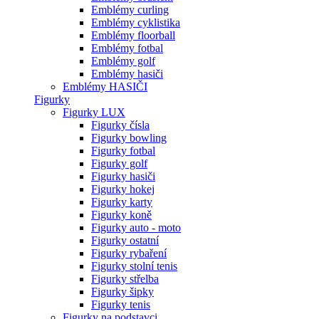
Emblémy curling
Emblémy cyklistika
Emblémy floorball
Emblémy fotbal
Emblémy golf
Emblémy hasiči
Emblémy HASIČI
Figurky
Figurky LUX
Figurky čísla
Figurky bowling
Figurky fotbal
Figurky golf
Figurky hasiči
Figurky hokej
Figurky karty
Figurky koně
Figurky auto - moto
Figurky ostatní
Figurky rybaření
Figurky stolní tenis
Figurky střelba
Figurky šipky
Figurky tenis
Figurky na podstavci