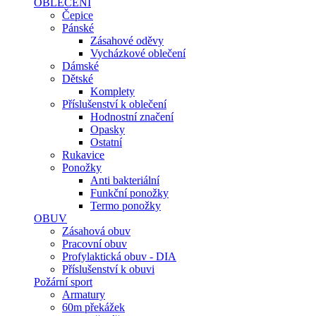
OBLEČENÍ
Čepice
Pánské
Zásahové oděvy
Vycházkové oblečení
Dámské
Dětské
Komplety
Příslušenství k oblečení
Hodnostní značení
Opasky
Ostatní
Rukavice
Ponožky
Anti bakteriální
Funkční ponožky
Termo ponožky
OBUV
Zásahová obuv
Pracovní obuv
Profylaktická obuv - DIA
Příslušenství k obuvi
Požární sport
Armatury
60m překážek