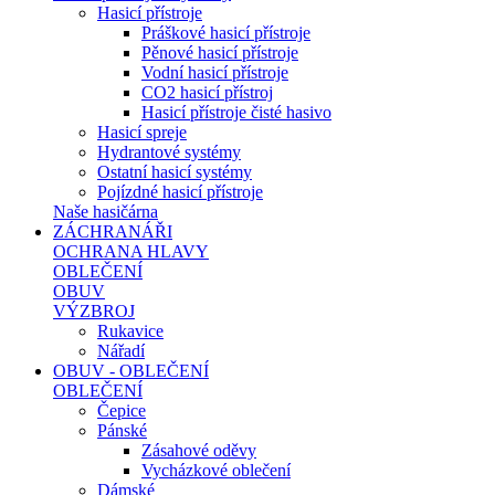
Hasicí přístroje
Práškové hasicí přístroje
Pěnové hasicí přístroje
Vodní hasicí přístroje
CO2 hasicí přístroj
Hasicí přístroje čisté hasivo
Hasicí spreje
Hydrantové systémy
Ostatní hasicí systémy
Pojízdné hasicí přístroje
Naše hasičárna
ZÁCHRANÁŘI
OCHRANA HLAVY
OBLEČENÍ
OBUV
VÝZBROJ
Rukavice
Nářadí
OBUV - OBLEČENÍ
OBLEČENÍ
Čepice
Pánské
Zásahové oděvy
Vycházkové oblečení
Dámské