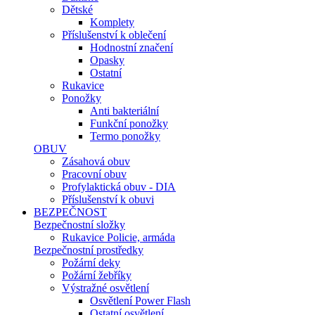
Dětské
Komplety
Příslušenství k oblečení
Hodnostní značení
Opasky
Ostatní
Rukavice
Ponožky
Anti bakteriální
Funkční ponožky
Termo ponožky
OBUV
Zásahová obuv
Pracovní obuv
Profylaktická obuv - DIA
Příslušenství k obuvi
BEZPEČNOST
Bezpečnostní složky
Rukavice Policie, armáda
Bezpečnostní prostředky
Požární deky
Požární žebříky
Výstražné osvětlení
Osvětlení Power Flash
Ostatní osvětlení