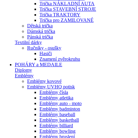
Trička NÁKLADNÍ AUTA
Trička STAVEBNÍ STROJE
Trička TRAKTORY
Trička pro ZAMILOVANÉ
Dětská trička
Dámská trička
Pánská trička
Textilní dárky
Ručníky - osušky
Hasiči
Znamení zvěrokruhu
POHÁRY a MEDAILE
Diplomy
Emblémy
Emblémy kovové
Emblémy UVHQ potisk
Emblémy čísla
Emblémy atletika
Emblémy auto - moto
Emblémy badminton
Emblémy baseball
Emblémy basketball
Emblémy billiard
Emblémy bowling
Emblémy bruslení