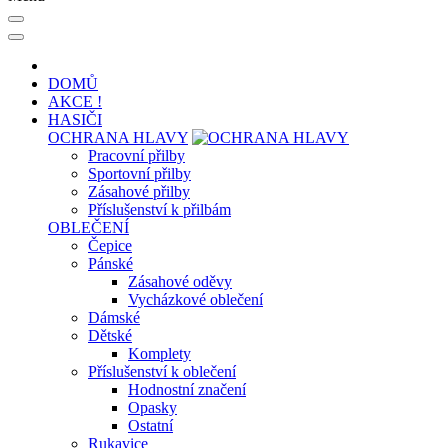
DOMŮ
AKCE !
HASIČI
OCHRANA HLAVY
Pracovní přilby
Sportovní přilby
Zásahové přilby
Příslušenství k přilbám
OBLEČENÍ
Čepice
Pánské
Zásahové oděvy
Vycházkové oblečení
Dámské
Dětské
Komplety
Příslušenství k oblečení
Hodnostní značení
Opasky
Ostatní
Rukavice