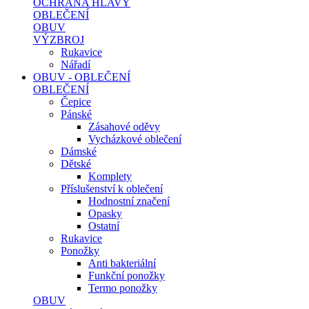
OCHRANA HLAVY
OBLEČENÍ
OBUV
VÝZBROJ
Rukavice
Nářadí
OBUV - OBLEČENÍ
OBLEČENÍ
Čepice
Pánské
Zásahové oděvy
Vycházkové oblečení
Dámské
Dětské
Komplety
Příslušenství k oblečení
Hodnostní značení
Opasky
Ostatní
Rukavice
Ponožky
Anti bakteriální
Funkční ponožky
Termo ponožky
OBUV