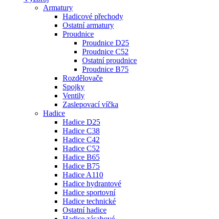
Armatury
Hadicové přechody
Ostatní armatury
Proudnice
Proudnice D25
Proudnice C52
Ostatní proudnice
Proudnice B75
Rozdělovače
Spojky
Ventily
Zaslepovací víčka
Hadice
Hadice D25
Hadice C38
Hadice C42
Hadice C52
Hadice B65
Hadice B75
Hadice A110
Hadice hydrantové
Hadice sportovní
Hadice technické
Ostatní hadice
Hadice zásahové