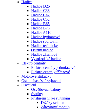
Hadice
Hadice D25
Hadice C38
Hadice C42
Hadice C52
Hadice B65
Hadice B75
Hadice A110
Hadice hydrantové
Hadice sportovní
Hadice technické
Ostatní hadice
Hadice zásahové
Vysokotlaké hadice
Elektro centrály
Elektro centrály jednofázové
Elektro centrály třífázové
Motorové stříkačky
Ostatní hasičské vybavení
Osvětlení
Osvětlovací balóny
Svítilny
Příslušenství ke svítilnám
Držáky svítilen
Žárovkové moduly