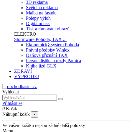
3D reklama
Světelná reklama
Malba na fasádu
Polepy výloh
Digitální tisk
Tisk a rámování obrazů
ELEKTRO
Stormware Pohoda, TAX ...
Ekonomický systém Pohoda
Právní předpisy Winlex
Daňová přiznání TAX
Personalistika a mzdy Pamica
Kniha jízd GLX
ZDRAVÍ
VÝPRODEJ
Vyhledat
Přihlásit se
0
Košík
Nákupní košík
×
Ve vašem košíku nejsou žádné další položky
Menu