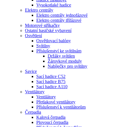
Vysokotlaké hadice
Elektro centrály
Elektro centrály jednofázové
Elektro centrály třífázové
Motorové stříkačky
Ostatní hasičské vybavení
Osvětlení
Osvětlovací balóny
Svítilny
Příslušenství ke svítilnám
Držáky svítilen
Žárovkové moduly
Nabíječky pro svítilny
Savice
Sací hadice C52
Sací hadice B75
Sací hadice A110
Ventilátory
Ventilátory
Přetlakové ventilátory
Příslušenství k ventilátorům
Čerpadla
Kalová čerpadla
Plovoucí čerpadla