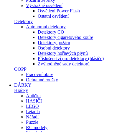
Požární žebříky
Výstražné osvětlení
Osvětlení Power Flash
Ostatní osvětlení
Detektory
Autonomní detektory
Detektory CO
Detektory cigaretového kouře
Detektory požáru
Osobní detektory
Detektory hořlavých plynů
Příslušenství pro detektory (hlásiče)
Zvýhodněné sady detektorů
OOPP
Pracovní obuv
Ochranné roušky
DÁRKY
Hračky
Autíčka
HASIČI
LEGO
Letadla
Nářadí
Puzzle
RC modely