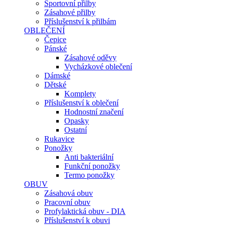
Sportovní přilby
Zásahové přilby
Příslušenství k přilbám
OBLEČENÍ
Čepice
Pánské
Zásahové oděvy
Vycházkové oblečení
Dámské
Dětské
Komplety
Příslušenství k oblečení
Hodnostní značení
Opasky
Ostatní
Rukavice
Ponožky
Anti bakteriální
Funkční ponožky
Termo ponožky
OBUV
Zásahová obuv
Pracovní obuv
Profylaktická obuv - DIA
Příslušenství k obuvi