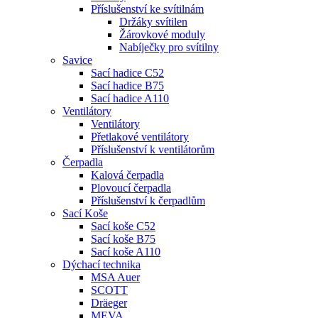
Příslušenství ke svítilnám
Držáky svítilen
Žárovkové moduly
Nabíječky pro svítilny
Savice
Sací hadice C52
Sací hadice B75
Sací hadice A110
Ventilátory
Ventilátory
Přetlakové ventilátory
Příslušenství k ventilátorům
Čerpadla
Kalová čerpadla
Plovoucí čerpadla
Příslušenství k čerpadlům
Sací Koše
Sací koše C52
Sací koše B75
Sací koše A110
Dýchací technika
MSA Auer
SCOTT
Dräeger
MEVA