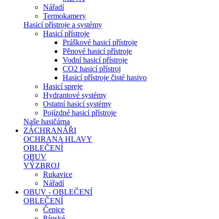
Nářadí
Termokamery
Hasicí přístroje a systémy
Hasicí přístroje
Práškové hasicí přístroje
Pěnové hasicí přístroje
Vodní hasicí přístroje
CO2 hasicí přístroj
Hasicí přístroje čisté hasivo
Hasicí spreje
Hydrantové systémy
Ostatní hasicí systémy
Pojízdné hasicí přístroje
Naše hasičárna
ZÁCHRANÁŘI
OCHRANA HLAVY
OBLEČENÍ
OBUV
VÝZBROJ
Rukavice
Nářadí
OBUV - OBLEČENÍ
OBLEČENÍ
Čepice
Pánské