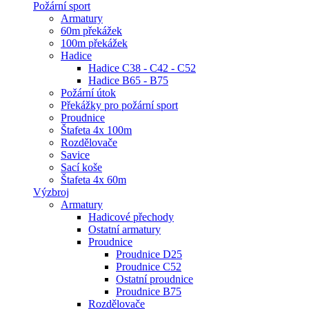
Požární sport
Armatury
60m překážek
100m překážek
Hadice
Hadice C38 - C42 - C52
Hadice B65 - B75
Požární útok
Překážky pro požární sport
Proudnice
Štafeta 4x 100m
Rozdělovače
Savice
Sací koše
Štafeta 4x 60m
Výzbroj
Armatury
Hadicové přechody
Ostatní armatury
Proudnice
Proudnice D25
Proudnice C52
Ostatní proudnice
Proudnice B75
Rozdělovače