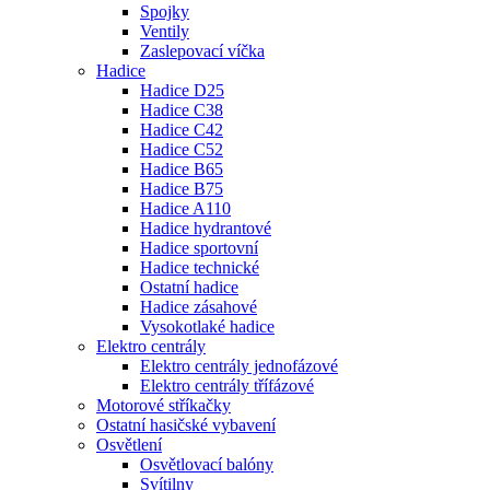
Spojky
Ventily
Zaslepovací víčka
Hadice
Hadice D25
Hadice C38
Hadice C42
Hadice C52
Hadice B65
Hadice B75
Hadice A110
Hadice hydrantové
Hadice sportovní
Hadice technické
Ostatní hadice
Hadice zásahové
Vysokotlaké hadice
Elektro centrály
Elektro centrály jednofázové
Elektro centrály třífázové
Motorové stříkačky
Ostatní hasičské vybavení
Osvětlení
Osvětlovací balóny
Svítilny