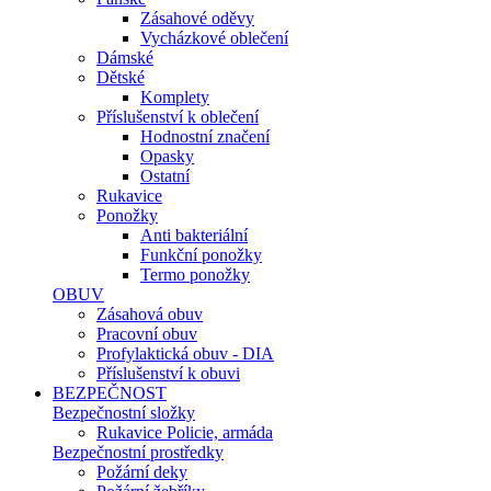
Zásahové oděvy
Vycházkové oblečení
Dámské
Dětské
Komplety
Příslušenství k oblečení
Hodnostní značení
Opasky
Ostatní
Rukavice
Ponožky
Anti bakteriální
Funkční ponožky
Termo ponožky
OBUV
Zásahová obuv
Pracovní obuv
Profylaktická obuv - DIA
Příslušenství k obuvi
BEZPEČNOST
Bezpečnostní složky
Rukavice Policie, armáda
Bezpečnostní prostředky
Požární deky