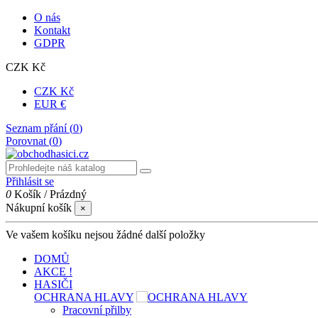
O nás
Kontakt
GDPR
CZK Kč
CZK Kč
EUR €
Seznam přání (
0
)
Porovnat (
0
)
Přihlásit se
0
Košík
/
Prázdný
Nákupní košík
×
Ve vašem košíku nejsou žádné další položky
DOMŮ
AKCE !
HASIČI
OCHRANA HLAVY
Pracovní přilby