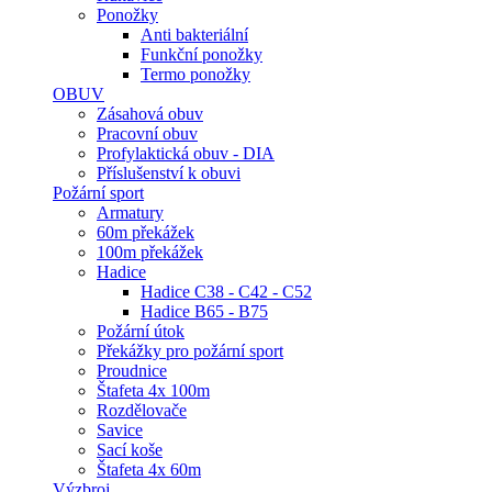
Ponožky
Anti bakteriální
Funkční ponožky
Termo ponožky
OBUV
Zásahová obuv
Pracovní obuv
Profylaktická obuv - DIA
Příslušenství k obuvi
Požární sport
Armatury
60m překážek
100m překážek
Hadice
Hadice C38 - C42 - C52
Hadice B65 - B75
Požární útok
Překážky pro požární sport
Proudnice
Štafeta 4x 100m
Rozdělovače
Savice
Sací koše
Štafeta 4x 60m
Výzbroj