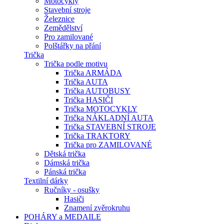
Motocykly
Stavební stroje
Železnice
Zemědělství
Pro zamilované
Polštářky na přání
Trička
Trička podle motivu
Trička ARMÁDA
Trička AUTA
Trička AUTOBUSY
Trička HASIČI
Trička MOTOCYKLY
Trička NÁKLADNÍ AUTA
Trička STAVEBNÍ STROJE
Trička TRAKTORY
Trička pro ZAMILOVANÉ
Dětská trička
Dámská trička
Pánská trička
Textilní dárky
Ručníky - osušky
Hasiči
Znamení zvěrokruhu
POHÁRY a MEDAILE