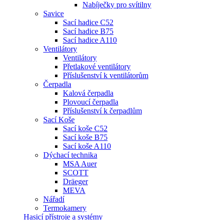
Nabíječky pro svítilny
Savice
Sací hadice C52
Sací hadice B75
Sací hadice A110
Ventilátory
Ventilátory
Přetlakové ventilátory
Příslušenství k ventilátorům
Čerpadla
Kalová čerpadla
Plovoucí čerpadla
Příslušenství k čerpadlům
Sací Koše
Sací koše C52
Sací koše B75
Sací koše A110
Dýchací technika
MSA Auer
SCOTT
Dräeger
MEVA
Nářadí
Termokamery
Hasicí přístroje a systémy