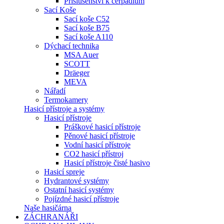
Příslušenství k čerpadlům
Sací Koše
Sací koše C52
Sací koše B75
Sací koše A110
Dýchací technika
MSA Auer
SCOTT
Dräeger
MEVA
Nářadí
Termokamery
Hasicí přístroje a systémy
Hasicí přístroje
Práškové hasicí přístroje
Pěnové hasicí přístroje
Vodní hasicí přístroje
CO2 hasicí přístroj
Hasicí přístroje čisté hasivo
Hasicí spreje
Hydrantové systémy
Ostatní hasicí systémy
Pojízdné hasicí přístroje
Naše hasičárna
ZÁCHRANÁŘI