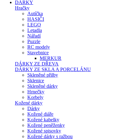
DÁRKY
Hračky
Autíčka
HASIČI
LEGO
Letadla
Nářadí
Puzzle
RC modely
Stavebnice
MERKUR
DÁRKY ZE DŘEVA
DÁRKY ZE SKLA A PORCELÁNU
Skleněné přilby
Sklenice
Skleněné dárky
Hrnečky
Korbely
Kožené dárky
Dárky
Kožené diáře
Kožené kabelky
Kožené peněženky
Kožené spisovky
Kožené dárky s ražbou