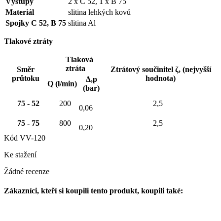
Výstupy
2 x C 52, 1 x B 75
Materiál
slitina lehkých kovů
Spojky C 52, B 75
slitina Al
Tlakové ztráty
Tlaková
ztráta
Směr
Ztrátový součinitel ζ, (nejvyšší
průtoku
hodnota)
∆,p
Q (l/min)
(bar)
75 - 52
200
2,5
0,06
75 - 75
800
2,5
0,20
Kód
VV-120
Ke stažení
Žádné recenze
Zákazníci, kteří si koupili tento produkt, koupili také: