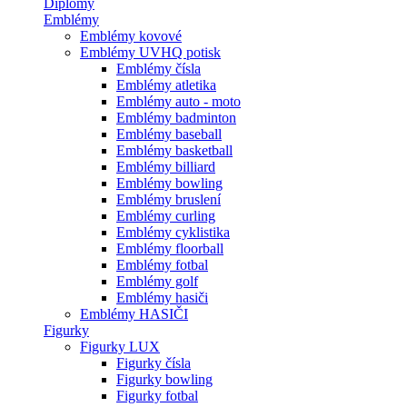
Diplomy
Emblémy
Emblémy kovové
Emblémy UVHQ potisk
Emblémy čísla
Emblémy atletika
Emblémy auto - moto
Emblémy badminton
Emblémy baseball
Emblémy basketball
Emblémy billiard
Emblémy bowling
Emblémy bruslení
Emblémy curling
Emblémy cyklistika
Emblémy floorball
Emblémy fotbal
Emblémy golf
Emblémy hasiči
Emblémy HASIČI
Figurky
Figurky LUX
Figurky čísla
Figurky bowling
Figurky fotbal