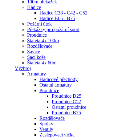
100m překážek
Hadice
Hadice C38 - C42 - C52
Hadice B65 - B75
Požární útok
Překážky pro požární sport
Proudnice
Štafeta 4x 100m
Rozdělovače
Savice
Sací koše
Štafeta 4x 60m
Výzbroj
Armatury
Hadicové přechody
Ostatní armatury
Proudnice
Proudnice D25
Proudnice C52
Ostatní proudnice
Proudnice B75
Rozdělovače
Spojky
Ventily
Zaslepovací víčka