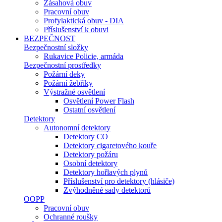
Zásahová obuv
Pracovní obuv
Profylaktická obuv - DIA
Příslušenství k obuvi
BEZPEČNOST
Bezpečnostní složky
Rukavice Policie, armáda
Bezpečnostní prostředky
Požární deky
Požární žebříky
Výstražné osvětlení
Osvětlení Power Flash
Ostatní osvětlení
Detektory
Autonomní detektory
Detektory CO
Detektory cigaretového kouře
Detektory požáru
Osobní detektory
Detektory hořlavých plynů
Příslušenství pro detektory (hlásiče)
Zvýhodněné sady detektorů
OOPP
Pracovní obuv
Ochranné roušky