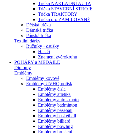
Trička NÁKLADNÍ AUTA
Trička STAVEBNÍ STROJE
Trička TRAKTORY
Trička pro ZAMILOVANÉ
Dětská trička
Dámská trička
Pánská trička
Textilní dárky
Ručníky - osušky
Hasiči
Znamení zvěrokruhu
POHÁRY a MEDAILE
Diplomy
Emblémy
Emblémy kovové
Emblémy UVHQ potisk
Emblémy čísla
Emblémy atletika
Emblémy auto - moto
Emblémy badminton
Emblémy baseball
Emblémy basketball
Emblémy billiard
Emblémy bowling
Emblémy bruslení