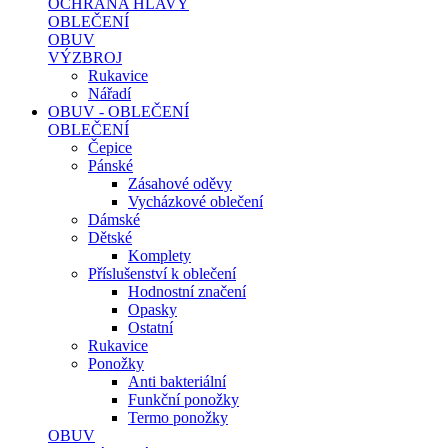
OCHRANA HLAVY
OBLEČENÍ
OBUV
VÝZBROJ
Rukavice
Nářadí
OBUV - OBLEČENÍ
OBLEČENÍ
Čepice
Pánské
Zásahové oděvy
Vycházkové oblečení
Dámské
Dětské
Komplety
Příslušenství k oblečení
Hodnostní značení
Opasky
Ostatní
Rukavice
Ponožky
Anti bakteriální
Funkční ponožky
Termo ponožky
OBUV