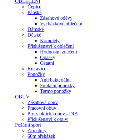
OBLEČENÍ
Čepice
Pánské
Zásahové oděvy
Vycházkové oblečení
Dámské
Dětské
Komplety
Příslušenství k oblečení
Hodnostní značení
Opasky
Ostatní
Rukavice
Ponožky
Anti bakteriální
Funkční ponožky
Termo ponožky
OBUV
Zásahová obuv
Pracovní obuv
Profylaktická obuv - DIA
Příslušenství k obuvi
Požární sport
Armatury
60m překážek