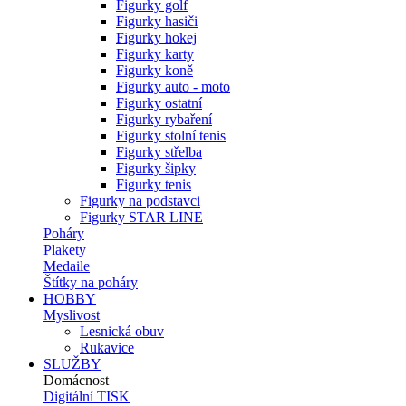
Figurky golf
Figurky hasiči
Figurky hokej
Figurky karty
Figurky koně
Figurky auto - moto
Figurky ostatní
Figurky rybaření
Figurky stolní tenis
Figurky střelba
Figurky šipky
Figurky tenis
Figurky na podstavci
Figurky STAR LINE
Poháry
Plakety
Medaile
Štítky na poháry
HOBBY
Myslivost
Lesnická obuv
Rukavice
SLUŽBY
Domácnost
Digitální TISK