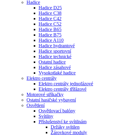
Hadice
Hadice D25
Hadice C38
Hadice C42
Hadice C52
Hadice B65
Hadice B75
Hadice A110
Hadice hydrantové
Hadice sportovní
Hadice technické
Ostatní hadice
Hadice zásahové
Vysokotlaké hadice
Elektro centrály
Elektro centrály jednofázové
Elektro centrály třífázové
Motorové stříkačky
Ostatní hasičské vybavení
Osvětlení
Osvětlovací balóny
Svítilny
Příslušenství ke svítilnám
Držáky svítilen
Žárovkové moduly