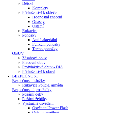
Dětské
Komplety
Příslušenství k oblečení
Hodnostní značení
Opasky
Ostatní
Rukavice
Ponožky
Anti bakteriální
Funkční ponožky
Termo ponožky
OBUV
Zásahová obuv
Pracovní obuv
Profylaktická obuv - DIA
Příslušenství k obuvi
BEZPEČNOST
Bezpečnostní složky
Rukavice Policie, armáda
Bezpečnostní prostředky
Požární deky
Požární žebříky
Výstražné osvětlení
Osvětlení Power Flash
Ostatní osvětlení