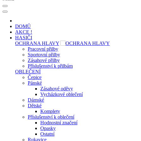
DOMŮ
AKCE !
HASIČI
OCHRANA HLAVY
Pracovní přilby
Sportovní přilby
Zásahové přilby
Příslušenství k přilbám
OBLEČENÍ
Čepice
Pánské
Zásahové oděvy
Vycházkové oblečení
Dámské
Dětské
Komplety
Příslušenství k oblečení
Hodnostní značení
Opasky
Ostatní
Rukavice