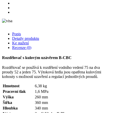
Popis
Detaily produktu
Ke stažení
Recenze
(0)
Rozdělovač s kulovým uzávěrem B-CBC
Rozdělovač se používá k rozdělení vodního vedení 75 na dva
proudy 52 a jeden 75. Výtoková hrdla jsou opatřena kulovými
kohouty s možností uzavření a regulací jednotlivých proudů.
Hmotnost
6,38 kg
Pracovní tlak
1,6 MPa
Výška
260 mm
Šířka
360 mm
Hloubka
340 mm