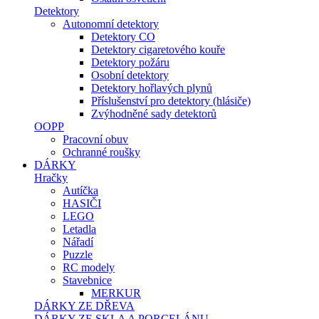
Detektory
Autonomní detektory
Detektory CO
Detektory cigaretového kouře
Detektory požáru
Osobní detektory
Detektory hořlavých plynů
Příslušenství pro detektory (hlásiče)
Zvýhodněné sady detektorů
OOPP
Pracovní obuv
Ochranné roušky
DÁRKY
Hračky
Autíčka
HASIČI
LEGO
Letadla
Nářadí
Puzzle
RC modely
Stavebnice
MERKUR
DÁRKY ZE DŘEVA
DÁRKY ZE SKLA A PORCELÁNU