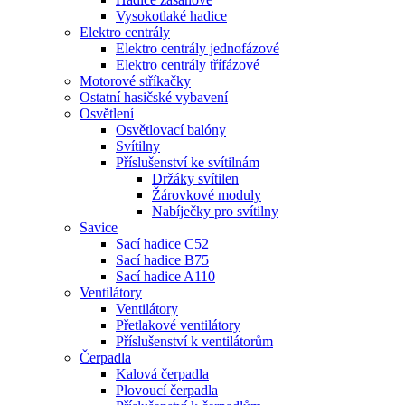
Vysokotlaké hadice
Elektro centrály
Elektro centrály jednofázové
Elektro centrály třífázové
Motorové stříkačky
Ostatní hasičské vybavení
Osvětlení
Osvětlovací balóny
Svítilny
Příslušenství ke svítilnám
Držáky svítilen
Žárovkové moduly
Nabíječky pro svítilny
Savice
Sací hadice C52
Sací hadice B75
Sací hadice A110
Ventilátory
Ventilátory
Přetlakové ventilátory
Příslušenství k ventilátorům
Čerpadla
Kalová čerpadla
Plovoucí čerpadla