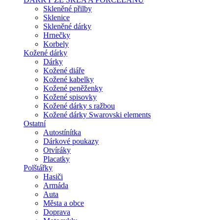
Skleněné přilby
Sklenice
Skleněné dárky
Hrnečky
Korbely
Kožené dárky
Dárky
Kožené diáře
Kožené kabelky
Kožené peněženky
Kožené spisovky
Kožené dárky s ražbou
Kožené dárky Swarovski elements
Ostatní
Autostínítka
Dárkové poukazy
Otvíráky
Placatky
Polštářky
Hasiči
Armáda
Auta
Města a obce
Doprava