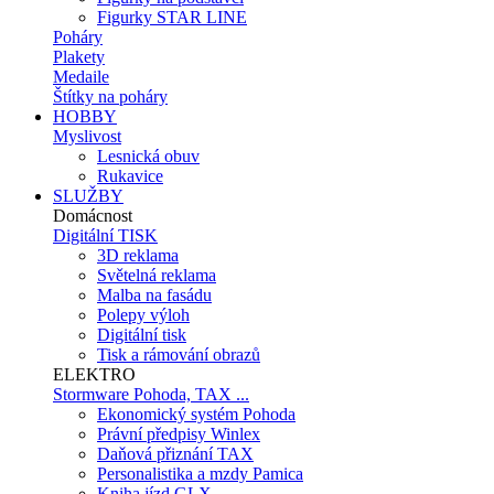
Figurky STAR LINE
Poháry
Plakety
Medaile
Štítky na poháry
HOBBY
Myslivost
Lesnická obuv
Rukavice
SLUŽBY
Domácnost
Digitální TISK
3D reklama
Světelná reklama
Malba na fasádu
Polepy výloh
Digitální tisk
Tisk a rámování obrazů
ELEKTRO
Stormware Pohoda, TAX ...
Ekonomický systém Pohoda
Právní předpisy Winlex
Daňová přiznání TAX
Personalistika a mzdy Pamica
Kniha jízd GLX