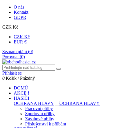
O nás
Kontakt
GDPR
CZK Kč
CZK Kč
EUR €
Seznam přání (
0
)
Porovnat (
0
)
Přihlásit se
0
Košík
/
Prázdný
DOMŮ
AKCE !
HASIČI
OCHRANA HLAVY
Pracovní přilby
Sportovní přilby
Zásahové přilby
Příslušenství k přilbám