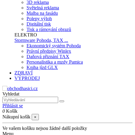
3D reklama
Světelná reklama
Malba na fasádu
Polepy výloh
Digitální tisk
Tisk a rámování obrazů
ELEKTRO
Stormware Pohoda, TAX ...
Ekonomický systém Pohoda
Právní předpisy Winlex
Daňová přiznání TAX
Personalistika a mzdy Pamica
Kniha jízd GLX
ZDRAVÍ
VÝPRODEJ
Vyhledat
Přihlásit se
0
Košík
Nákupní košík
×
Ve vašem košíku nejsou žádné další položky
Menu