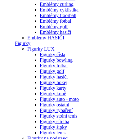
Emblémy curling
Emblémy cyklistika
Emblémy floorball
Emblémy fotbal
Emblémy golf
Emblémy hasiči
Emblémy HASIČI
Figurky
Figurky LUX
Figurky čísla
Figurky bowling
Figurky fotbal
Figurky golf
Figurky hasiči
Figurky hokej
Figurky karty
Figurky koně
Figurky auto - moto
Figurky ostatní
Figurky rybaření
Figurky stolní tenis
Figurky střelba
Figurky šipky
Figurky tenis
Figurky na podstavci