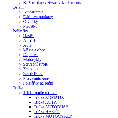
Kožené dárky Swarovski elements
Ostatní
Autostínítka
Dárkové poukazy
Otvíráky
Placatky
Polštářky
Hasiči
Armáda
Auta
Města a obce
Doprava
Motocykly
Stavební stroje
Železnice
Zemědělství
Pro zamilované
Polštářky na přání
Trička
Trička podle motivu
Trička ARMÁDA
Trička AUTA
Trička AUTOBUSY
Trička HASIČI
Trička MOTOCYKLY