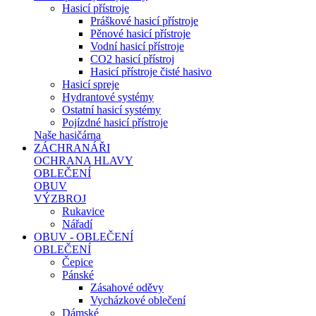
Hasicí přístroje
Práškové hasicí přístroje
Pěnové hasicí přístroje
Vodní hasicí přístroje
CO2 hasicí přístroj
Hasicí přístroje čisté hasivo
Hasicí spreje
Hydrantové systémy
Ostatní hasicí systémy
Pojízdné hasicí přístroje
Naše hasičárna
ZÁCHRANÁŘI
OCHRANA HLAVY
OBLEČENÍ
OBUV
VÝZBROJ
Rukavice
Nářadí
OBUV - OBLEČENÍ
OBLEČENÍ
Čepice
Pánské
Zásahové oděvy
Vycházkové oblečení
Dámské