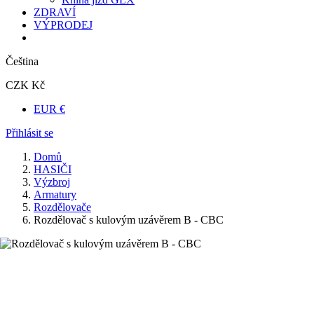
ZDRAVÍ
VÝPRODEJ
Čeština
CZK Kč
EUR €
Přihlásit se
Domů
HASIČI
Výzbroj
Armatury
Rozdělovače
Rozdělovač s kulovým uzávěrem B - CBC