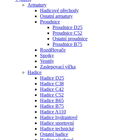
Armatury
Hadicové přechody
Ostatní armatury
Proudnice
Proudnice D25
Proudnice C52
Ostatní proudnice
Proudnice B75
Rozdělovače
Spojky
Ventily
Zaslepovací víčka
Hadice
Hadice D25
Hadice C38
Hadice C42
Hadice C52
Hadice B65
Hadice B75
Hadice A110
Hadice hydrantové
Hadice sportovní
Hadice technické
Ostatní hadice
Hadice zásahové