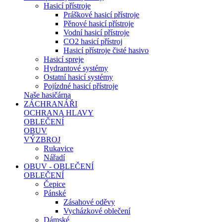
Hasicí přístroje
Práškové hasicí přístroje
Pěnové hasicí přístroje
Vodní hasicí přístroje
CO2 hasicí přístroj
Hasicí přístroje čisté hasivo
Hasicí spreje
Hydrantové systémy
Ostatní hasicí systémy
Pojízdné hasicí přístroje
Naše hasičárna
ZÁCHRANÁŘI
OCHRANA HLAVY
OBLEČENÍ
OBUV
VÝZBROJ
Rukavice
Nářadí
OBUV - OBLEČENÍ
OBLEČENÍ
Čepice
Pánské
Zásahové oděvy
Vycházkové oblečení
Dámské