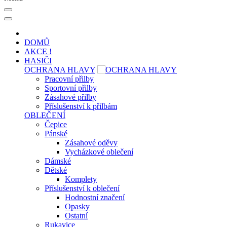
DOMŮ
AKCE !
HASIČI
OCHRANA HLAVY
Pracovní přilby
Sportovní přilby
Zásahové přilby
Příslušenství k přilbám
OBLEČENÍ
Čepice
Pánské
Zásahové oděvy
Vycházkové oblečení
Dámské
Dětské
Komplety
Příslušenství k oblečení
Hodnostní značení
Opasky
Ostatní
Rukavice