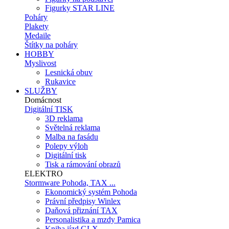
Figurky STAR LINE
Poháry
Plakety
Medaile
Štítky na poháry
HOBBY
Myslivost
Lesnická obuv
Rukavice
SLUŽBY
Domácnost
Digitální TISK
3D reklama
Světelná reklama
Malba na fasádu
Polepy výloh
Digitální tisk
Tisk a rámování obrazů
ELEKTRO
Stormware Pohoda, TAX ...
Ekonomický systém Pohoda
Právní předpisy Winlex
Daňová přiznání TAX
Personalistika a mzdy Pamica
Kniha jízd GLX