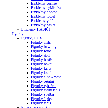
Emblémy curling
Emblémy cyklistika
Emblémy floorball
Emblémy fotbal
Emblémy golf
Emblémy hasiči
Emblémy HASIČI
Figurky
Figurky LUX
Figurky čísla
Figurky bowling
Figurky fotbal
Figurky golf
Figurky hasiči
Figurky hokej
Figurky karty
Figurky koně
Figurky auto - moto
Figurky ostatní
Figurky rybaření
Figurky stolní tenis
Figurky střelba
Figurky šipky
Figurky tenis
Figurky na podstavci