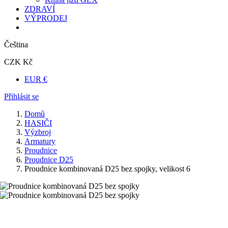
ZDRAVÍ
VÝPRODEJ
Čeština
CZK Kč
EUR €
Přihlásit se
Domů
HASIČI
Výzbroj
Armatury
Proudnice
Proudnice D25
Proudnice kombinovaná D25 bez spojky, velikost 6