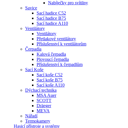
Nabíječky pro svítilny
Savice
Sací hadice C52
Sací hadice B75
Sací hadice A110
Ventilátory
Ventilátory
Přetlakové ventilátory
Příslušenství k ventilátorům
Čerpadla
Kalová čerpadla
Plovoucí čerpadla
Příslušenství k čerpadlům
Sací Koše
Sací koše C52
Sací koše B75
Sací koše A110
Dýchací technika
MSA Auer
SCOTT
Dräeger
MEVA
Nářadí
Termokamery
Hasicí přístroje a systémy