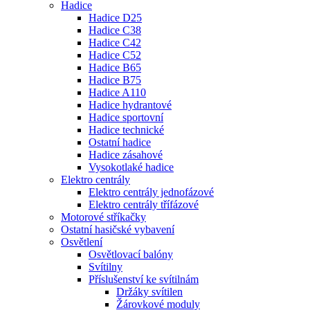
Hadice
Hadice D25
Hadice C38
Hadice C42
Hadice C52
Hadice B65
Hadice B75
Hadice A110
Hadice hydrantové
Hadice sportovní
Hadice technické
Ostatní hadice
Hadice zásahové
Vysokotlaké hadice
Elektro centrály
Elektro centrály jednofázové
Elektro centrály třífázové
Motorové stříkačky
Ostatní hasičské vybavení
Osvětlení
Osvětlovací balóny
Svítilny
Příslušenství ke svítilnám
Držáky svítilen
Žárovkové moduly