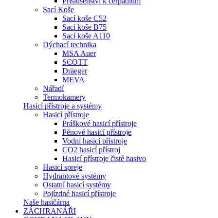
Příslušenství k čerpadlům
Sací Koše
Sací koše C52
Sací koše B75
Sací koše A110
Dýchací technika
MSA Auer
SCOTT
Dräeger
MEVA
Nářadí
Termokamery
Hasicí přístroje a systémy
Hasicí přístroje
Práškové hasicí přístroje
Pěnové hasicí přístroje
Vodní hasicí přístroje
CO2 hasicí přístroj
Hasicí přístroje čisté hasivo
Hasicí spreje
Hydrantové systémy
Ostatní hasicí systémy
Pojízdné hasicí přístroje
Naše hasičárna
ZÁCHRANÁŘI