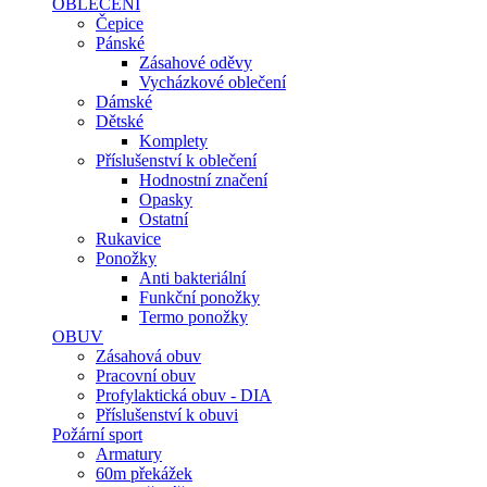
OBLEČENÍ
Čepice
Pánské
Zásahové oděvy
Vycházkové oblečení
Dámské
Dětské
Komplety
Příslušenství k oblečení
Hodnostní značení
Opasky
Ostatní
Rukavice
Ponožky
Anti bakteriální
Funkční ponožky
Termo ponožky
OBUV
Zásahová obuv
Pracovní obuv
Profylaktická obuv - DIA
Příslušenství k obuvi
Požární sport
Armatury
60m překážek