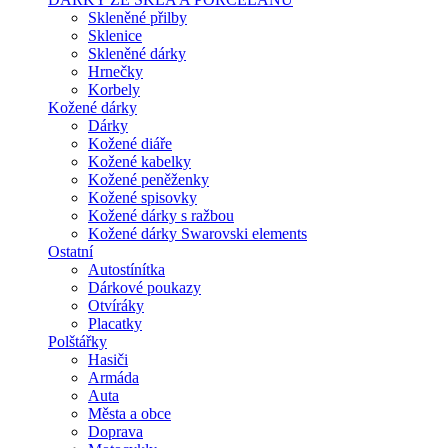
Skleněné přilby
Sklenice
Skleněné dárky
Hrnečky
Korbely
Kožené dárky
Dárky
Kožené diáře
Kožené kabelky
Kožené peněženky
Kožené spisovky
Kožené dárky s ražbou
Kožené dárky Swarovski elements
Ostatní
Autostínítka
Dárkové poukazy
Otvíráky
Placatky
Polštářky
Hasiči
Armáda
Auta
Města a obce
Doprava