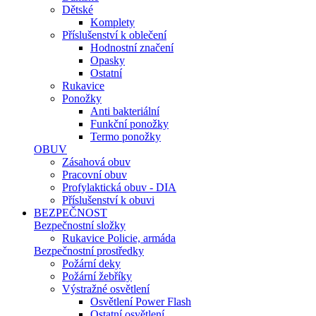
Dětské
Komplety
Příslušenství k oblečení
Hodnostní značení
Opasky
Ostatní
Rukavice
Ponožky
Anti bakteriální
Funkční ponožky
Termo ponožky
OBUV
Zásahová obuv
Pracovní obuv
Profylaktická obuv - DIA
Příslušenství k obuvi
BEZPEČNOST
Bezpečnostní složky
Rukavice Policie, armáda
Bezpečnostní prostředky
Požární deky
Požární žebříky
Výstražné osvětlení
Osvětlení Power Flash
Ostatní osvětlení