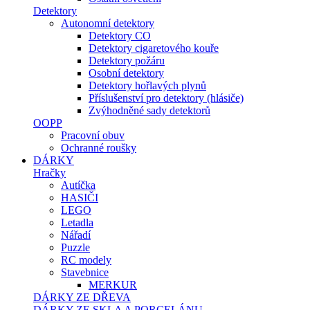
Detektory
Autonomní detektory
Detektory CO
Detektory cigaretového kouře
Detektory požáru
Osobní detektory
Detektory hořlavých plynů
Příslušenství pro detektory (hlásiče)
Zvýhodněné sady detektorů
OOPP
Pracovní obuv
Ochranné roušky
DÁRKY
Hračky
Autíčka
HASIČI
LEGO
Letadla
Nářadí
Puzzle
RC modely
Stavebnice
MERKUR
DÁRKY ZE DŘEVA
DÁRKY ZE SKLA A PORCELÁNU