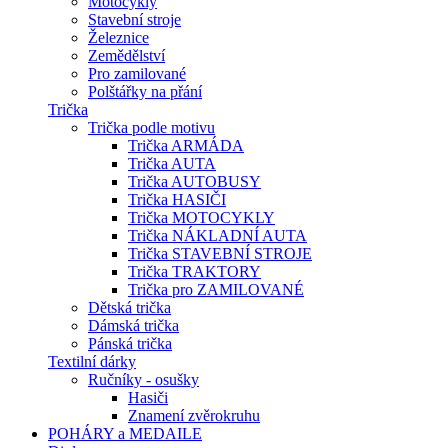
Motocykly
Stavební stroje
Železnice
Zemědělství
Pro zamilované
Polštářky na přání
Trička
Trička podle motivu
Trička ARMÁDA
Trička AUTA
Trička AUTOBUSY
Trička HASIČI
Trička MOTOCYKLY
Trička NÁKLADNÍ AUTA
Trička STAVEBNÍ STROJE
Trička TRAKTORY
Trička pro ZAMILOVANÉ
Dětská trička
Dámská trička
Pánská trička
Textilní dárky
Ručníky - osušky
Hasiči
Znamení zvěrokruhu
POHÁRY a MEDAILE