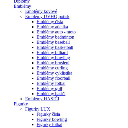
Diplomy
Emblémy
Emblémy kovové
Emblémy UVHQ potisk
Emblémy čísla
Emblémy atletika
Emblémy auto - moto
Emblémy badminton
Emblémy baseball
Emblémy basketball
Emblémy billiard
Emblémy bowling
Emblémy bruslení
Emblémy curling
Emblémy cyklistika
Emblémy floorball
Emblémy fotbal
Emblémy golf
Emblémy hasiči
Emblémy HASIČI
Figurky
Figurky LUX
Figurky čísla
Figurky bowling
Figurky fotbal