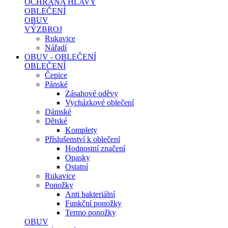
OCHRANA HLAVY
OBLEČENÍ
OBUV
VÝZBROJ
Rukavice
Nářadí
OBUV - OBLEČENÍ
OBLEČENÍ
Čepice
Pánské
Zásahové oděvy
Vycházkové oblečení
Dámské
Dětské
Komplety
Příslušenství k oblečení
Hodnostní značení
Opasky
Ostatní
Rukavice
Ponožky
Anti bakteriální
Funkční ponožky
Termo ponožky
OBUV