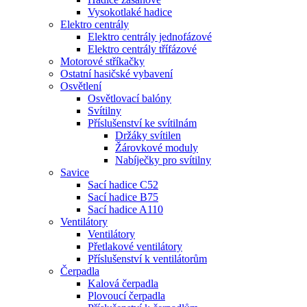
Vysokotlaké hadice
Elektro centrály
Elektro centrály jednofázové
Elektro centrály třífázové
Motorové stříkačky
Ostatní hasičské vybavení
Osvětlení
Osvětlovací balóny
Svítilny
Příslušenství ke svítilnám
Držáky svítilen
Žárovkové moduly
Nabíječky pro svítilny
Savice
Sací hadice C52
Sací hadice B75
Sací hadice A110
Ventilátory
Ventilátory
Přetlakové ventilátory
Příslušenství k ventilátorům
Čerpadla
Kalová čerpadla
Plovoucí čerpadla