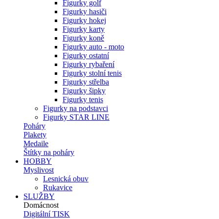
Figurky golf
Figurky hasiči
Figurky hokej
Figurky karty
Figurky koně
Figurky auto - moto
Figurky ostatní
Figurky rybaření
Figurky stolní tenis
Figurky střelba
Figurky šipky
Figurky tenis
Figurky na podstavci
Figurky STAR LINE
Poháry
Plakety
Medaile
Štítky na poháry
HOBBY
Myslivost
Lesnická obuv
Rukavice
SLUŽBY
Domácnost
Digitální TISK