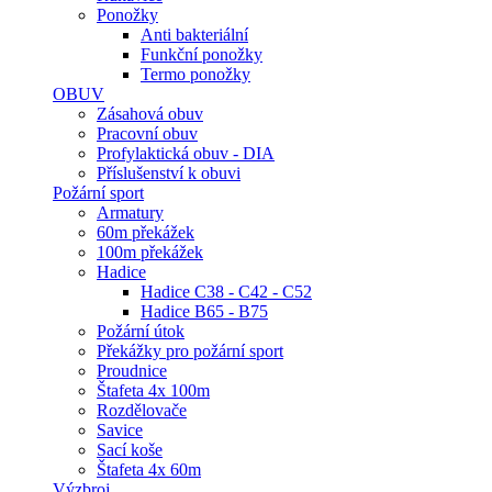
Ponožky
Anti bakteriální
Funkční ponožky
Termo ponožky
OBUV
Zásahová obuv
Pracovní obuv
Profylaktická obuv - DIA
Příslušenství k obuvi
Požární sport
Armatury
60m překážek
100m překážek
Hadice
Hadice C38 - C42 - C52
Hadice B65 - B75
Požární útok
Překážky pro požární sport
Proudnice
Štafeta 4x 100m
Rozdělovače
Savice
Sací koše
Štafeta 4x 60m
Výzbroj