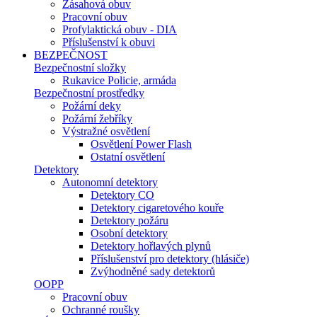
Zásahová obuv
Pracovní obuv
Profylaktická obuv - DIA
Příslušenství k obuvi
BEZPEČNOST
Bezpečnostní složky
Rukavice Policie, armáda
Bezpečnostní prostředky
Požární deky
Požární žebříky
Výstražné osvětlení
Osvětlení Power Flash
Ostatní osvětlení
Detektory
Autonomní detektory
Detektory CO
Detektory cigaretového kouře
Detektory požáru
Osobní detektory
Detektory hořlavých plynů
Příslušenství pro detektory (hlásiče)
Zvýhodněné sady detektorů
OOPP
Pracovní obuv
Ochranné roušky