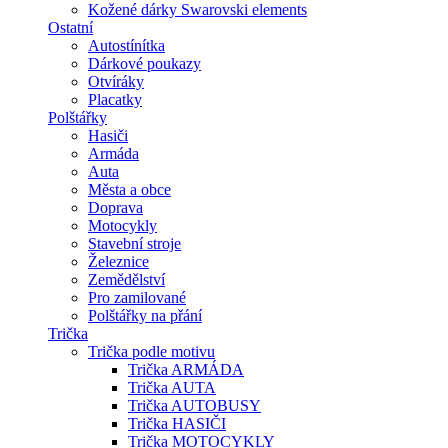
Kožené dárky Swarovski elements
Ostatní
Autostínítka
Dárkové poukazy
Otvíráky
Placatky
Polštářky
Hasiči
Armáda
Auta
Města a obce
Doprava
Motocykly
Stavební stroje
Železnice
Zemědělství
Pro zamilované
Polštářky na přání
Trička
Trička podle motivu
Trička ARMÁDA
Trička AUTA
Trička AUTOBUSY
Trička HASIČI
Trička MOTOCYKLY