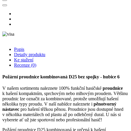
Popis
Detaily produktu
Ke stažení
Recenze
(0)
Požární proudnice kombinovaná D25 bez spojky - hubice 6
V našem sortimentu naleznete 100% funkční hasičské
proudnice
k hašení kompaktním, sprchovým nebo mlhovým proudem. Většinu
proudnic lze označit za kombinované, protože umožňují hašení
několika typy proudu. V naší nabídce naleznete i
pěnotvorný
nástavec
pro hašení těžkou pěnou. Proudnice jsou dostupné hned
v několika materiálech od plastu až po odlehčený dural. U nás si
vyberete ať už jste sportovní nebo profesionální hasič!
Požární proudnice D25 kombinovaná je určená k hašení