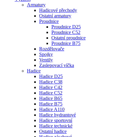
Armatury
Hadicové přechody
Ostatní armatury
Proudnice
Proudnice D25
Proudnice C52
Ostatní proudnice
Proudnice B75
Rozdělovače
Spojky
Ventily
Zaslepovací víčka
Hadice
Hadice D25
Hadice C38
Hadice C42
Hadice C52
Hadice B65
Hadice B75
Hadice A110
Hadice hydrantové
Hadice sportovní
Hadice technické
Ostatní hadice
Hadice zásahové