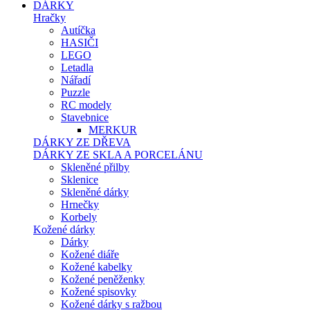
DÁRKY
Hračky
Autíčka
HASIČI
LEGO
Letadla
Nářadí
Puzzle
RC modely
Stavebnice
MERKUR
DÁRKY ZE DŘEVA
DÁRKY ZE SKLA A PORCELÁNU
Skleněné přilby
Sklenice
Skleněné dárky
Hrnečky
Korbely
Kožené dárky
Dárky
Kožené diáře
Kožené kabelky
Kožené peněženky
Kožené spisovky
Kožené dárky s ražbou