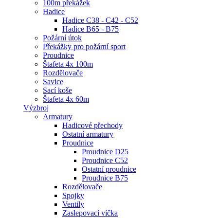
100m překážek
Hadice
Hadice C38 - C42 - C52
Hadice B65 - B75
Požární útok
Překážky pro požární sport
Proudnice
Štafeta 4x 100m
Rozdělovače
Savice
Sací koše
Štafeta 4x 60m
Výzbroj
Armatury
Hadicové přechody
Ostatní armatury
Proudnice
Proudnice D25
Proudnice C52
Ostatní proudnice
Proudnice B75
Rozdělovače
Spojky
Ventily
Zaslepovací víčka