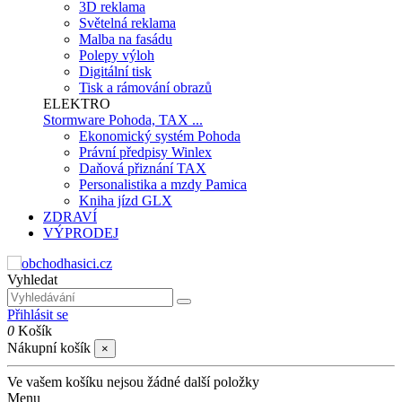
3D reklama
Světelná reklama
Malba na fasádu
Polepy výloh
Digitální tisk
Tisk a rámování obrazů
ELEKTRO
Stormware Pohoda, TAX ...
Ekonomický systém Pohoda
Právní předpisy Winlex
Daňová přiznání TAX
Personalistika a mzdy Pamica
Kniha jízd GLX
ZDRAVÍ
VÝPRODEJ
Vyhledat
Přihlásit se
0
Košík
Nákupní košík
×
Ve vašem košíku nejsou žádné další položky
Menu