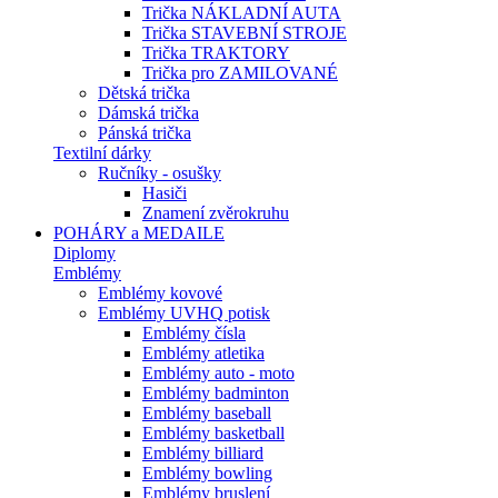
Trička NÁKLADNÍ AUTA
Trička STAVEBNÍ STROJE
Trička TRAKTORY
Trička pro ZAMILOVANÉ
Dětská trička
Dámská trička
Pánská trička
Textilní dárky
Ručníky - osušky
Hasiči
Znamení zvěrokruhu
POHÁRY a MEDAILE
Diplomy
Emblémy
Emblémy kovové
Emblémy UVHQ potisk
Emblémy čísla
Emblémy atletika
Emblémy auto - moto
Emblémy badminton
Emblémy baseball
Emblémy basketball
Emblémy billiard
Emblémy bowling
Emblémy bruslení