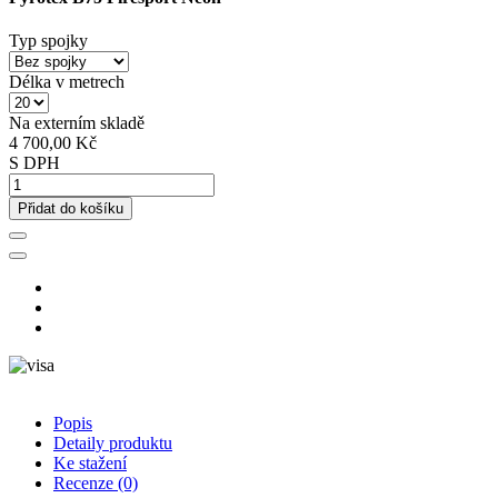
Typ spojky
Délka v metrech
Na externím skladě
4 700,00 Kč
S DPH
Přidat do košíku
Popis
Detaily produktu
Ke stažení
Recenze
(0)