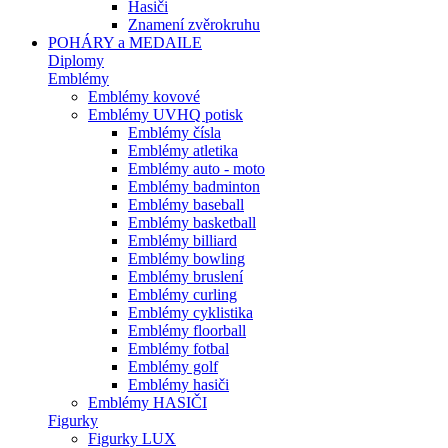
Hasiči
Znamení zvěrokruhu
POHÁRY a MEDAILE
Diplomy
Emblémy
Emblémy kovové
Emblémy UVHQ potisk
Emblémy čísla
Emblémy atletika
Emblémy auto - moto
Emblémy badminton
Emblémy baseball
Emblémy basketball
Emblémy billiard
Emblémy bowling
Emblémy bruslení
Emblémy curling
Emblémy cyklistika
Emblémy floorball
Emblémy fotbal
Emblémy golf
Emblémy hasiči
Emblémy HASIČI
Figurky
Figurky LUX