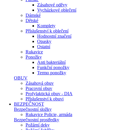
Zásahové oděvy
Vycházkové oblečení
Dámské
Dětské
Komplety
Příslušenství k oblečení
Hodnostní značení
Opasky
Ostatní
Rukavice
Ponožky
Anti bakteriální
Funkční ponožky
Termo ponožky
OBUV
Zásahová obuv
Pracovní obuv
Profylaktická obuv - DIA
Příslušenství k obuvi
BEZPEČNOST
Bezpečnostní složky
Rukavice Policie, armáda
Bezpečnostní prostředky
Požární deky