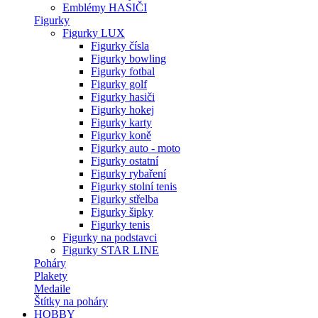
Emblémy HASIČI
Figurky
Figurky LUX
Figurky čísla
Figurky bowling
Figurky fotbal
Figurky golf
Figurky hasiči
Figurky hokej
Figurky karty
Figurky koně
Figurky auto - moto
Figurky ostatní
Figurky rybaření
Figurky stolní tenis
Figurky střelba
Figurky šipky
Figurky tenis
Figurky na podstavci
Figurky STAR LINE
Poháry
Plakety
Medaile
Štítky na poháry
HOBBY