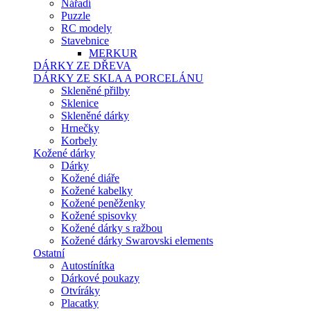
Nářadí
Puzzle
RC modely
Stavebnice
MERKUR
DÁRKY ZE DŘEVA
DÁRKY ZE SKLA A PORCELÁNU
Skleněné přilby
Sklenice
Skleněné dárky
Hrnečky
Korbely
Kožené dárky
Dárky
Kožené diáře
Kožené kabelky
Kožené peněženky
Kožené spisovky
Kožené dárky s ražbou
Kožené dárky Swarovski elements
Ostatní
Autostínítka
Dárkové poukazy
Otvíráky
Placatky