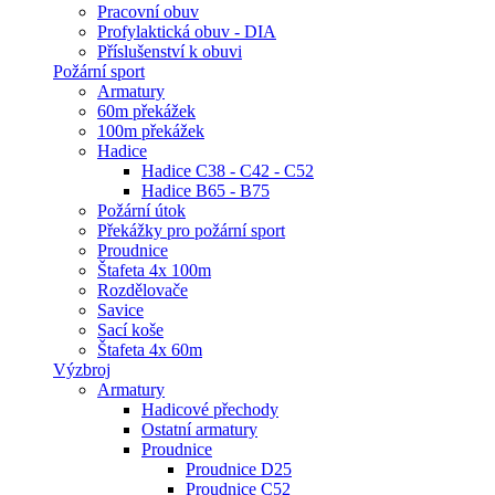
Pracovní obuv
Profylaktická obuv - DIA
Příslušenství k obuvi
Požární sport
Armatury
60m překážek
100m překážek
Hadice
Hadice C38 - C42 - C52
Hadice B65 - B75
Požární útok
Překážky pro požární sport
Proudnice
Štafeta 4x 100m
Rozdělovače
Savice
Sací koše
Štafeta 4x 60m
Výzbroj
Armatury
Hadicové přechody
Ostatní armatury
Proudnice
Proudnice D25
Proudnice C52