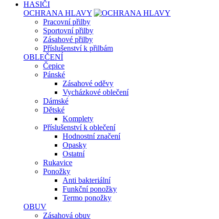
HASIČI
OCHRANA HLAVY
Pracovní přilby
Sportovní přilby
Zásahové přilby
Příslušenství k přilbám
OBLEČENÍ
Čepice
Pánské
Zásahové oděvy
Vycházkové oblečení
Dámské
Dětské
Komplety
Příslušenství k oblečení
Hodnostní značení
Opasky
Ostatní
Rukavice
Ponožky
Anti bakteriální
Funkční ponožky
Termo ponožky
OBUV
Zásahová obuv