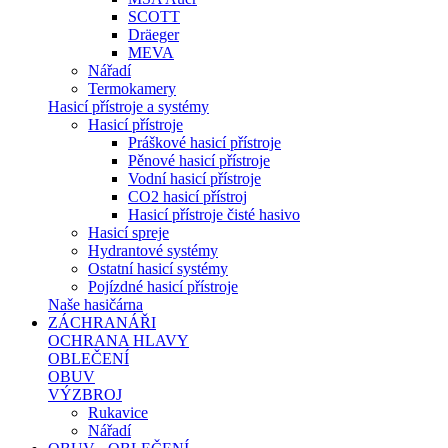
SCOTT
Dräeger
MEVA
Nářadí
Termokamery
Hasicí přístroje a systémy
Hasicí přístroje
Práškové hasicí přístroje
Pěnové hasicí přístroje
Vodní hasicí přístroje
CO2 hasicí přístroj
Hasicí přístroje čisté hasivo
Hasicí spreje
Hydrantové systémy
Ostatní hasicí systémy
Pojízdné hasicí přístroje
Naše hasičárna
ZÁCHRANÁŘI
OCHRANA HLAVY
OBLEČENÍ
OBUV
VÝZBROJ
Rukavice
Nářadí