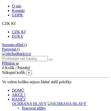
O nás
Kontakt
GDPR
CZK Kč
CZK Kč
EUR €
Seznam přání (
)
Porovnat (
)
Přihlásit se
0
Košík
/
Prázdný
Nákupní košík
×
Ve vašem košíku nejsou žádné další položky
DOMŮ
AKCE !
HASIČI
OCHRANA HLAVY
Pracovní přilby