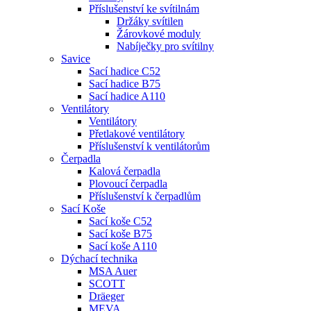
Příslušenství ke svítilnám
Držáky svítilen
Žárovkové moduly
Nabíječky pro svítilny
Savice
Sací hadice C52
Sací hadice B75
Sací hadice A110
Ventilátory
Ventilátory
Přetlakové ventilátory
Příslušenství k ventilátorům
Čerpadla
Kalová čerpadla
Plovoucí čerpadla
Příslušenství k čerpadlům
Sací Koše
Sací koše C52
Sací koše B75
Sací koše A110
Dýchací technika
MSA Auer
SCOTT
Dräeger
MEVA