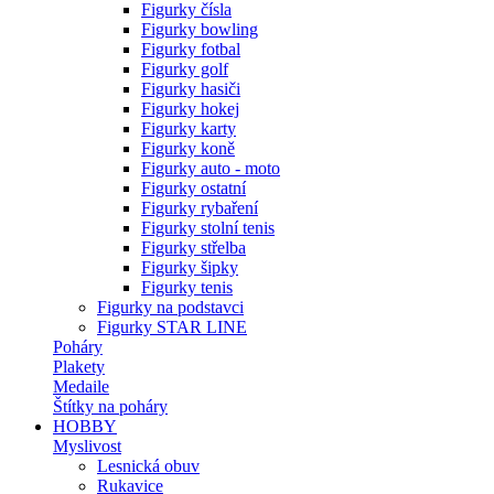
Figurky čísla
Figurky bowling
Figurky fotbal
Figurky golf
Figurky hasiči
Figurky hokej
Figurky karty
Figurky koně
Figurky auto - moto
Figurky ostatní
Figurky rybaření
Figurky stolní tenis
Figurky střelba
Figurky šipky
Figurky tenis
Figurky na podstavci
Figurky STAR LINE
Poháry
Plakety
Medaile
Štítky na poháry
HOBBY
Myslivost
Lesnická obuv
Rukavice