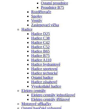
Ostatní proudnice
Proudnice B75
Rozdělovače
Spojky
Ventily
Zaslepovací víčka
Hadice
Hadice D25
Hadice C38
Hadice C42
Hadice C52
Hadice B65
Hadice B75
Hadice A110
Hadice hydrantové
Hadice sportovní
Hadice technické
Ostatní hadice
Hadice zásahové
Vysokotlaké hadice
Elektro centrály
Elektro centrály jednofázové
Elektro centrály třífázové
Motorové stříkačky
Ostatní hasičské vybavení