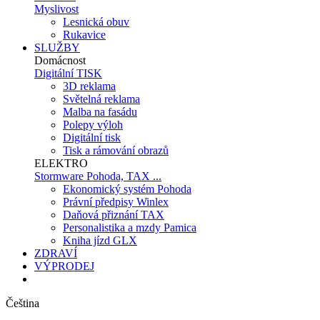
Myslivost
Lesnická obuv
Rukavice
SLUŽBY
Domácnost
Digitální TISK
3D reklama
Světelná reklama
Malba na fasádu
Polepy výloh
Digitální tisk
Tisk a rámování obrazů
ELEKTRO
Stormware Pohoda, TAX ...
Ekonomický systém Pohoda
Právní předpisy Winlex
Daňová přiznání TAX
Personalistika a mzdy Pamica
Kniha jízd GLX
ZDRAVÍ
VÝPRODEJ
Čeština