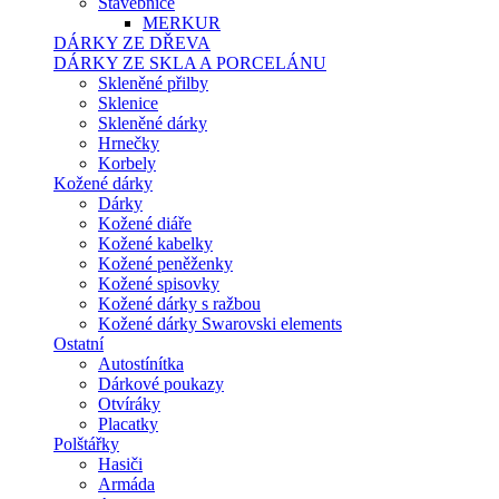
Stavebnice
MERKUR
DÁRKY ZE DŘEVA
DÁRKY ZE SKLA A PORCELÁNU
Skleněné přilby
Sklenice
Skleněné dárky
Hrnečky
Korbely
Kožené dárky
Dárky
Kožené diáře
Kožené kabelky
Kožené peněženky
Kožené spisovky
Kožené dárky s ražbou
Kožené dárky Swarovski elements
Ostatní
Autostínítka
Dárkové poukazy
Otvíráky
Placatky
Polštářky
Hasiči
Armáda