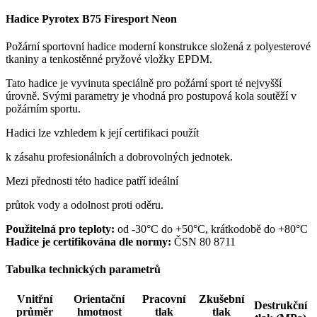
Hadice Pyrotex B75 Firesport Neon
Požární sportovní hadice moderní konstrukce složená z polyesterové
tkaniny a tenkostěnné pryžové vložky EPDM.
Tato hadice je vyvinuta speciálně pro požární sport té nejvyšší
úrovně. Svými parametry je vhodná pro postupová kola soutěží v
požárním sportu.
Hadici lze vzhledem k její certifikaci použít
k zásahu profesionálních a dobrovolných jednotek.
Mezi přednosti této hadice patří ideální
průtok vody a odolnost proti oděru.
Použitelná pro teploty:
od -30°C do +50°C, krátkodobě do +80°C
Hadice je certifikována dle normy:
ČSN 80 8711
Tabulka technických parametrů
Vnitřní
Orientační
Pracovní
Zkušební
Destrukční
průměr
hmotnost
tlak
tlak