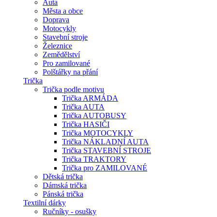
Auta
Města a obce
Doprava
Motocykly
Stavební stroje
Železnice
Zemědělství
Pro zamilované
Polštářky na přání
Trička
Trička podle motivu
Trička ARMÁDA
Trička AUTA
Trička AUTOBUSY
Trička HASIČI
Trička MOTOCYKLY
Trička NÁKLADNÍ AUTA
Trička STAVEBNÍ STROJE
Trička TRAKTORY
Trička pro ZAMILOVANÉ
Dětská trička
Dámská trička
Pánská trička
Textilní dárky
Ručníky - osušky