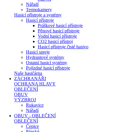
Nářadí
Termokamery
Hasicí přístroje a systémy
Hasicí přístroje
Práškové hasicí přístroje
Pěnové hasicí přístroje
Vodní hasicí přístroje
CO2 hasicí přístroj
Hasicí přístroje čisté hasivo
Hasicí spreje
Hydrantové systémy
Ostatní hasicí systémy
Pojízdné hasicí přístroje
Naše hasičárna
ZÁCHRANÁŘI
OCHRANA HLAVY
OBLEČENÍ
OBUV
VÝZBROJ
Rukavice
Nářadí
OBUV - OBLEČENÍ
OBLEČENÍ
Čepice
Pánské