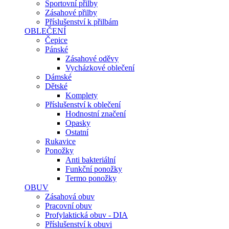
Sportovní přilby
Zásahové přilby
Příslušenství k přilbám
OBLEČENÍ
Čepice
Pánské
Zásahové oděvy
Vycházkové oblečení
Dámské
Dětské
Komplety
Příslušenství k oblečení
Hodnostní značení
Opasky
Ostatní
Rukavice
Ponožky
Anti bakteriální
Funkční ponožky
Termo ponožky
OBUV
Zásahová obuv
Pracovní obuv
Profylaktická obuv - DIA
Příslušenství k obuvi