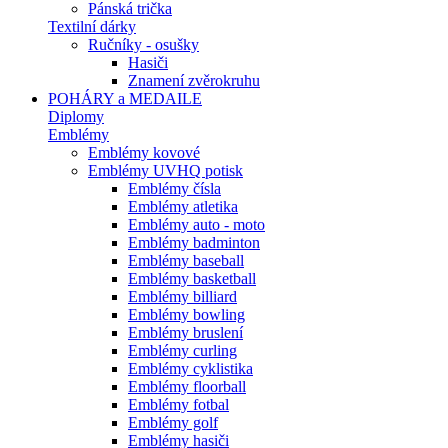
Pánská trička
Textilní dárky
Ručníky - osušky
Hasiči
Znamení zvěrokruhu
POHÁRY a MEDAILE
Diplomy
Emblémy
Emblémy kovové
Emblémy UVHQ potisk
Emblémy čísla
Emblémy atletika
Emblémy auto - moto
Emblémy badminton
Emblémy baseball
Emblémy basketball
Emblémy billiard
Emblémy bowling
Emblémy bruslení
Emblémy curling
Emblémy cyklistika
Emblémy floorball
Emblémy fotbal
Emblémy golf
Emblémy hasiči