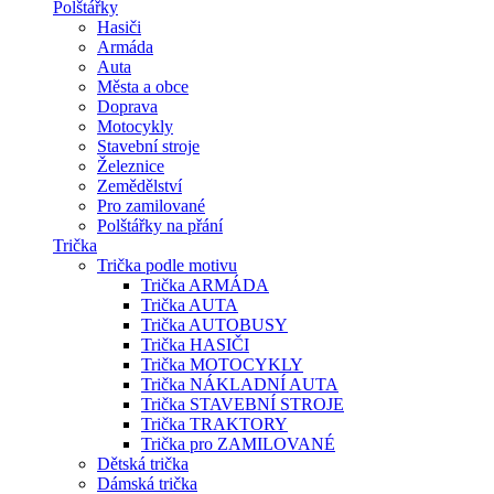
Polštářky
Hasiči
Armáda
Auta
Města a obce
Doprava
Motocykly
Stavební stroje
Železnice
Zemědělství
Pro zamilované
Polštářky na přání
Trička
Trička podle motivu
Trička ARMÁDA
Trička AUTA
Trička AUTOBUSY
Trička HASIČI
Trička MOTOCYKLY
Trička NÁKLADNÍ AUTA
Trička STAVEBNÍ STROJE
Trička TRAKTORY
Trička pro ZAMILOVANÉ
Dětská trička
Dámská trička