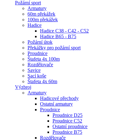
Požární sport
Armatury
60m překážek
100m překážek
Hadice
Hadice C38 - C42 - C52
Hadice B65 - B75
Požární útok
Překážky pro požární sport
Proudnice
Štafeta 4x 100m
Rozdělovače
Savice
Sací koše
Štafeta 4x 60m
Výzbroj
Armatury
Hadicové přechody
Ostatní armatury
Proudnice
Proudnice D25
Proudnice C52
Ostatní proudnice
Proudnice B75
Rozdělovače