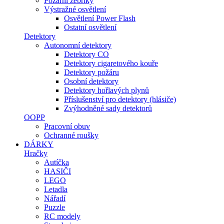
Požární žebříky
Výstražné osvětlení
Osvětlení Power Flash
Ostatní osvětlení
Detektory
Autonomní detektory
Detektory CO
Detektory cigaretového kouře
Detektory požáru
Osobní detektory
Detektory hořlavých plynů
Příslušenství pro detektory (hlásiče)
Zvýhodněné sady detektorů
OOPP
Pracovní obuv
Ochranné roušky
DÁRKY
Hračky
Autíčka
HASIČI
LEGO
Letadla
Nářadí
Puzzle
RC modely