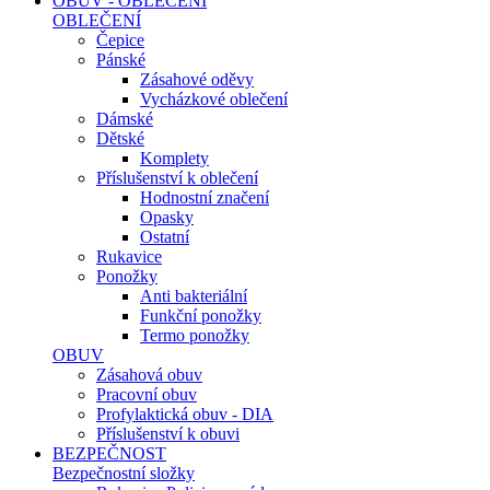
OBUV - OBLEČENÍ
OBLEČENÍ
Čepice
Pánské
Zásahové oděvy
Vycházkové oblečení
Dámské
Dětské
Komplety
Příslušenství k oblečení
Hodnostní značení
Opasky
Ostatní
Rukavice
Ponožky
Anti bakteriální
Funkční ponožky
Termo ponožky
OBUV
Zásahová obuv
Pracovní obuv
Profylaktická obuv - DIA
Příslušenství k obuvi
BEZPEČNOST
Bezpečnostní složky