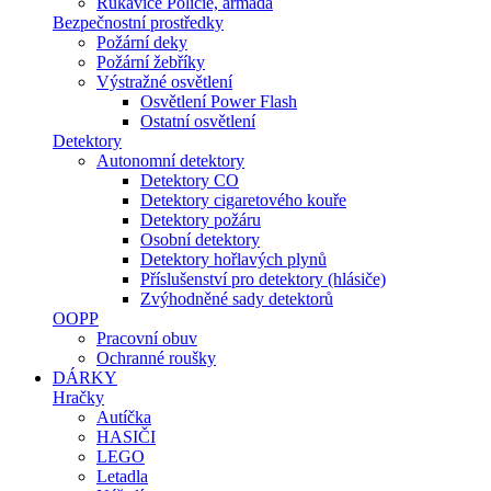
Rukavice Policie, armáda
Bezpečnostní prostředky
Požární deky
Požární žebříky
Výstražné osvětlení
Osvětlení Power Flash
Ostatní osvětlení
Detektory
Autonomní detektory
Detektory CO
Detektory cigaretového kouře
Detektory požáru
Osobní detektory
Detektory hořlavých plynů
Příslušenství pro detektory (hlásiče)
Zvýhodněné sady detektorů
OOPP
Pracovní obuv
Ochranné roušky
DÁRKY
Hračky
Autíčka
HASIČI
LEGO
Letadla