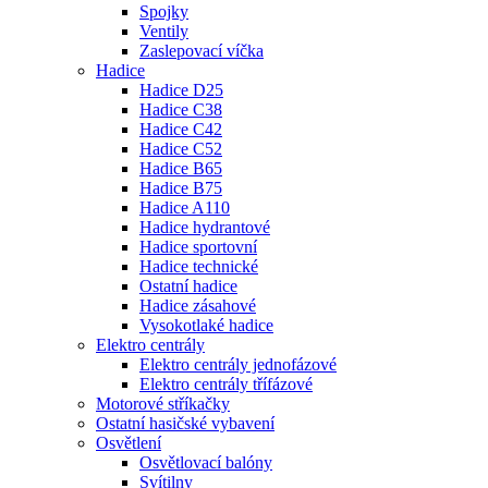
Spojky
Ventily
Zaslepovací víčka
Hadice
Hadice D25
Hadice C38
Hadice C42
Hadice C52
Hadice B65
Hadice B75
Hadice A110
Hadice hydrantové
Hadice sportovní
Hadice technické
Ostatní hadice
Hadice zásahové
Vysokotlaké hadice
Elektro centrály
Elektro centrály jednofázové
Elektro centrály třífázové
Motorové stříkačky
Ostatní hasičské vybavení
Osvětlení
Osvětlovací balóny
Svítilny