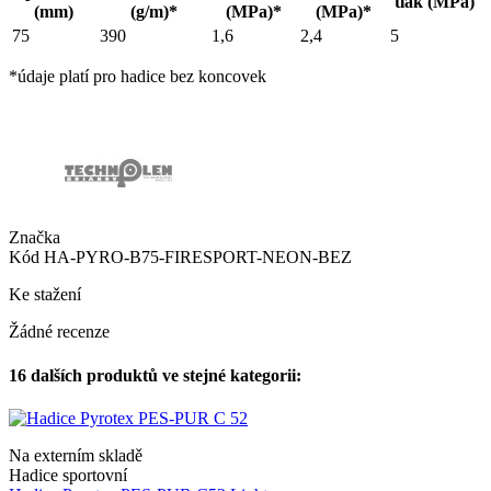
tlak (MPa)
(mm)
(g/m)*
(MPa)*
(MPa)*
75
390
1,6
2,4
5
*údaje platí pro hadice bez koncovek
Značka
Kód
HA-PYRO-B75-FIRESPORT-NEON-BEZ
Ke stažení
Žádné recenze
16 dalších produktů ve stejné kategorii:
Na externím skladě
Hadice sportovní