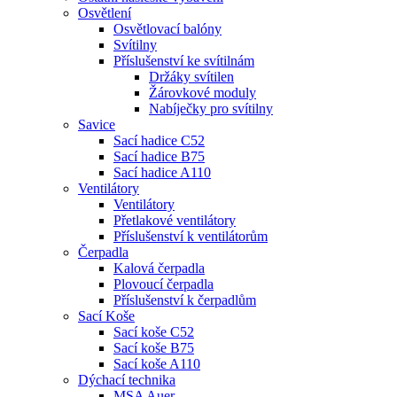
Osvětlení
Osvětlovací balóny
Svítilny
Příslušenství ke svítilnám
Držáky svítilen
Žárovkové moduly
Nabíječky pro svítilny
Savice
Sací hadice C52
Sací hadice B75
Sací hadice A110
Ventilátory
Ventilátory
Přetlakové ventilátory
Příslušenství k ventilátorům
Čerpadla
Kalová čerpadla
Plovoucí čerpadla
Příslušenství k čerpadlům
Sací Koše
Sací koše C52
Sací koše B75
Sací koše A110
Dýchací technika
MSA Auer