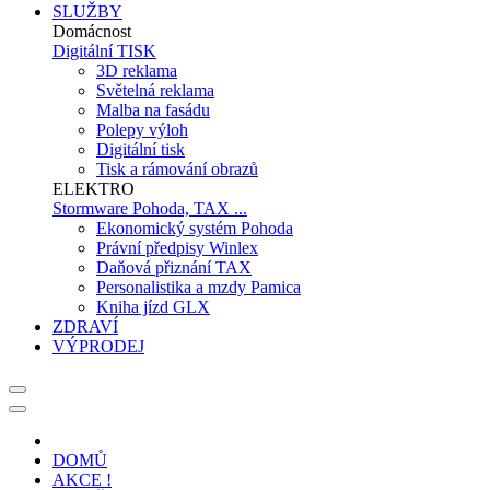
SLUŽBY
Domácnost
Digitální TISK
3D reklama
Světelná reklama
Malba na fasádu
Polepy výloh
Digitální tisk
Tisk a rámování obrazů
ELEKTRO
Stormware Pohoda, TAX ...
Ekonomický systém Pohoda
Právní předpisy Winlex
Daňová přiznání TAX
Personalistika a mzdy Pamica
Kniha jízd GLX
ZDRAVÍ
VÝPRODEJ
DOMŮ
AKCE !