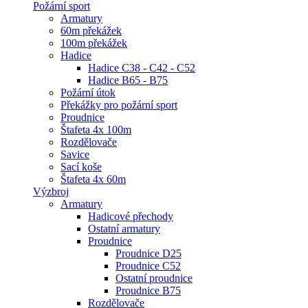
Požární sport
Armatury
60m překážek
100m překážek
Hadice
Hadice C38 - C42 - C52
Hadice B65 - B75
Požární útok
Překážky pro požární sport
Proudnice
Štafeta 4x 100m
Rozdělovače
Savice
Sací koše
Štafeta 4x 60m
Výzbroj
Armatury
Hadicové přechody
Ostatní armatury
Proudnice
Proudnice D25
Proudnice C52
Ostatní proudnice
Proudnice B75
Rozdělovače