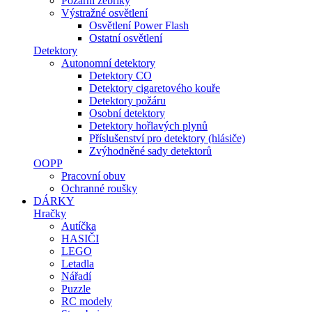
Požární žebříky
Výstražné osvětlení
Osvětlení Power Flash
Ostatní osvětlení
Detektory
Autonomní detektory
Detektory CO
Detektory cigaretového kouře
Detektory požáru
Osobní detektory
Detektory hořlavých plynů
Příslušenství pro detektory (hlásiče)
Zvýhodněné sady detektorů
OOPP
Pracovní obuv
Ochranné roušky
DÁRKY
Hračky
Autíčka
HASIČI
LEGO
Letadla
Nářadí
Puzzle
RC modely