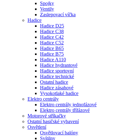
Spojky
Ventily
Zaslepovací víčka
Hadice
Hadice D25
Hadice C38
Hadice C42
Hadice C52
Hadice B65
Hadice B75
Hadice A110
Hadice hydrantové
Hadice sportovní
Hadice technické
Ostatní hadice
Hadice zásahové
Vysokotlaké hadice
Elektro centrály
Elektro centrály jednofázové
Elektro centrály třífázové
Motorové stříkačky
Ostatní hasičské vybavení
Osvětlení
Osvětlovací balóny
Svítilny