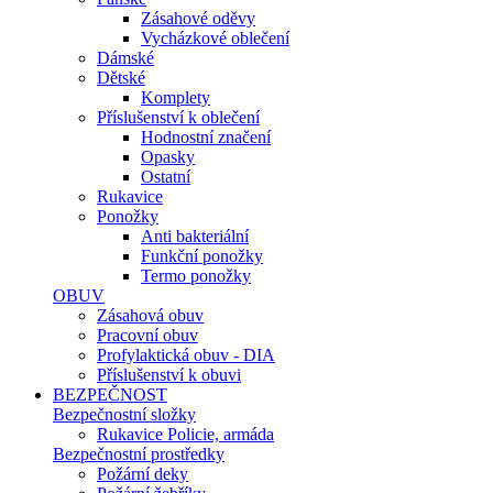
Zásahové oděvy
Vycházkové oblečení
Dámské
Dětské
Komplety
Příslušenství k oblečení
Hodnostní značení
Opasky
Ostatní
Rukavice
Ponožky
Anti bakteriální
Funkční ponožky
Termo ponožky
OBUV
Zásahová obuv
Pracovní obuv
Profylaktická obuv - DIA
Příslušenství k obuvi
BEZPEČNOST
Bezpečnostní složky
Rukavice Policie, armáda
Bezpečnostní prostředky
Požární deky