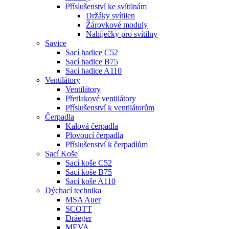
Příslušenství ke svítilnám
Držáky svítilen
Žárovkové moduly
Nabíječky pro svítilny
Savice
Sací hadice C52
Sací hadice B75
Sací hadice A110
Ventilátory
Ventilátory
Přetlakové ventilátory
Příslušenství k ventilátorům
Čerpadla
Kalová čerpadla
Plovoucí čerpadla
Příslušenství k čerpadlům
Sací Koše
Sací koše C52
Sací koše B75
Sací koše A110
Dýchací technika
MSA Auer
SCOTT
Dräeger
MEVA