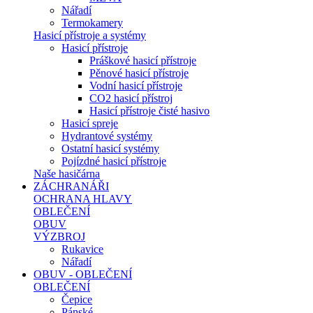
Nářadí
Termokamery
Hasicí přístroje a systémy
Hasicí přístroje
Práškové hasicí přístroje
Pěnové hasicí přístroje
Vodní hasicí přístroje
CO2 hasicí přístroj
Hasicí přístroje čisté hasivo
Hasicí spreje
Hydrantové systémy
Ostatní hasicí systémy
Pojízdné hasicí přístroje
Naše hasičárna
ZÁCHRANÁŘI
OCHRANA HLAVY
OBLEČENÍ
OBUV
VÝZBROJ
Rukavice
Nářadí
OBUV - OBLEČENÍ
OBLEČENÍ
Čepice
Pánské