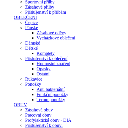
Sportovní přilby
Zásahové přilby
Příslušenství k přilbám
OBLEČENÍ
Čepice
Pánské
Zásahové oděvy
Vycházkové oblečení
Dámské
Dětské
Komplety
Příslušenství k oblečení
Hodnostní značení
Opasky
Ostatní
Rukavice
Ponožky
Anti bakteriální
Funkční ponožky
Termo ponožky
OBUV
Zásahová obuv
Pracovní obuv
Profylaktická obuv - DIA
Příslušenství k obuvi