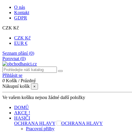
O nás
Kontakt
GDPR
CZK Kč
CZK Kč
EUR €
Seznam přání (
0
)
Porovnat (
0
)
Přihlásit se
0
Košík
/
Prázdný
Nákupní košík
×
Ve vašem košíku nejsou žádné další položky
DOMŮ
AKCE !
HASIČI
OCHRANA HLAVY
Pracovní přilby