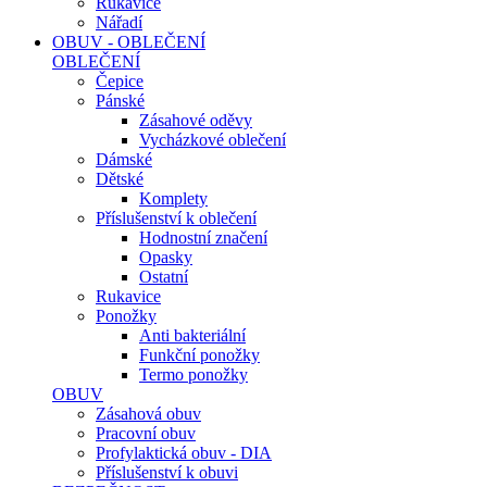
Rukavice
Nářadí
OBUV - OBLEČENÍ
OBLEČENÍ
Čepice
Pánské
Zásahové oděvy
Vycházkové oblečení
Dámské
Dětské
Komplety
Příslušenství k oblečení
Hodnostní značení
Opasky
Ostatní
Rukavice
Ponožky
Anti bakteriální
Funkční ponožky
Termo ponožky
OBUV
Zásahová obuv
Pracovní obuv
Profylaktická obuv - DIA
Příslušenství k obuvi