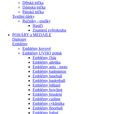
Dětská trička
Dámská trička
Pánská trička
Textilní dárky
Ručníky - osušky
Hasiči
Znamení zvěrokruhu
POHÁRY a MEDAILE
Diplomy
Emblémy
Emblémy kovové
Emblémy UVHQ potisk
Emblémy čísla
Emblémy atletika
Emblémy auto - moto
Emblémy badminton
Emblémy baseball
Emblémy basketball
Emblémy billiard
Emblémy bowling
Emblémy bruslení
Emblémy curling
Emblémy cyklistika
Emblémy floorball
Emblémy fotbal