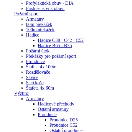
Profylaktická obuv - DIA
Příslušenství k obuvi
Požární sport
Armatury
60m překážek
100m překážek
Hadice
Hadice C38 - C42 - C52
Hadice B65 - B75
Požární útok
Překážky pro požární sport
Proudnice
Štafeta 4x 100m
Rozdělovače
Savice
Sací koše
Štafeta 4x 60m
Výzbroj
Armatury
Hadicové přechody
Ostatní armatury
Proudnice
Proudnice D25
Proudnice C52
Ostatní proudnice