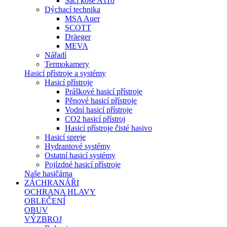
Sací koše A110
Dýchací technika
MSA Auer
SCOTT
Dräeger
MEVA
Nářadí
Termokamery
Hasicí přístroje a systémy
Hasicí přístroje
Práškové hasicí přístroje
Pěnové hasicí přístroje
Vodní hasicí přístroje
CO2 hasicí přístroj
Hasicí přístroje čisté hasivo
Hasicí spreje
Hydrantové systémy
Ostatní hasicí systémy
Pojízdné hasicí přístroje
Naše hasičárna
ZÁCHRANÁŘI
OCHRANA HLAVY
OBLEČENÍ
OBUV
VÝZBROJ