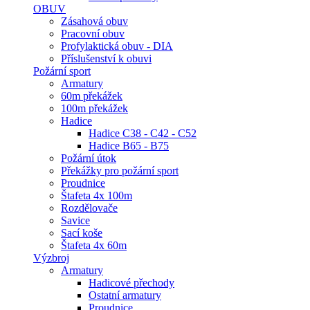
OBUV
Zásahová obuv
Pracovní obuv
Profylaktická obuv - DIA
Příslušenství k obuvi
Požární sport
Armatury
60m překážek
100m překážek
Hadice
Hadice C38 - C42 - C52
Hadice B65 - B75
Požární útok
Překážky pro požární sport
Proudnice
Štafeta 4x 100m
Rozdělovače
Savice
Sací koše
Štafeta 4x 60m
Výzbroj
Armatury
Hadicové přechody
Ostatní armatury
Proudnice