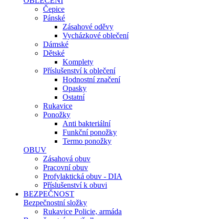
OBLEČENÍ
Čepice
Pánské
Zásahové oděvy
Vycházkové oblečení
Dámské
Dětské
Komplety
Příslušenství k oblečení
Hodnostní značení
Opasky
Ostatní
Rukavice
Ponožky
Anti bakteriální
Funkční ponožky
Termo ponožky
OBUV
Zásahová obuv
Pracovní obuv
Profylaktická obuv - DIA
Příslušenství k obuvi
BEZPEČNOST
Bezpečnostní složky
Rukavice Policie, armáda