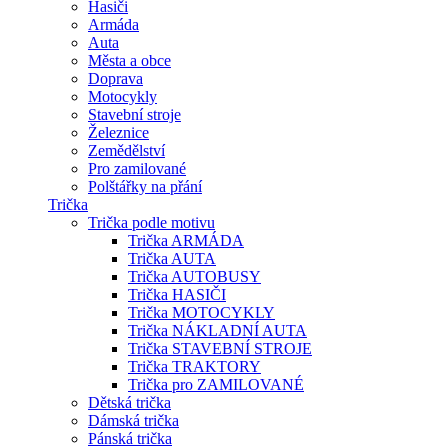
Hasiči
Armáda
Auta
Města a obce
Doprava
Motocykly
Stavební stroje
Železnice
Zemědělství
Pro zamilované
Polštářky na přání
Trička
Trička podle motivu
Trička ARMÁDA
Trička AUTA
Trička AUTOBUSY
Trička HASIČI
Trička MOTOCYKLY
Trička NÁKLADNÍ AUTA
Trička STAVEBNÍ STROJE
Trička TRAKTORY
Trička pro ZAMILOVANÉ
Dětská trička
Dámská trička
Pánská trička