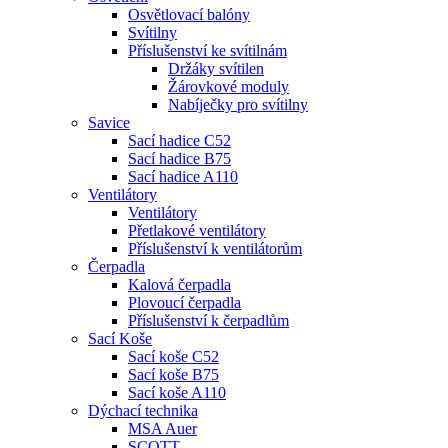
Osvětlovací balóny
Svítilny
Příslušenství ke svítilnám
Držáky svítilen
Žárovkové moduly
Nabíječky pro svítilny
Savice
Sací hadice C52
Sací hadice B75
Sací hadice A110
Ventilátory
Ventilátory
Přetlakové ventilátory
Příslušenství k ventilátorům
Čerpadla
Kalová čerpadla
Plovoucí čerpadla
Příslušenství k čerpadlům
Sací Koše
Sací koše C52
Sací koše B75
Sací koše A110
Dýchací technika
MSA Auer
SCOTT