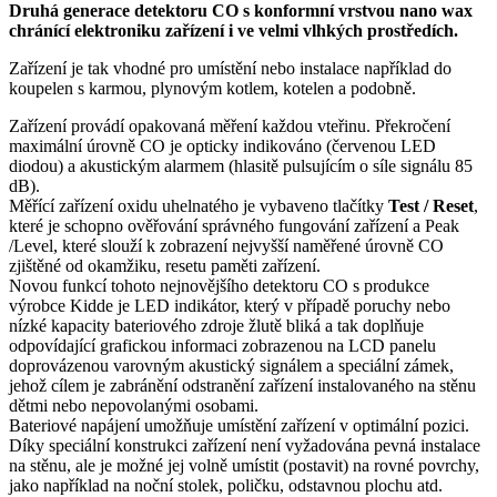
Druhá generace detektoru CO s konformní vrstvou nano wax
chránící elektroniku zařízení i ve velmi vlhkých prostředích.
Zařízení je tak vhodné pro umístění nebo instalace například do
koupelen s karmou, plynovým kotlem, kotelen a podobně.
Zařízení provádí opakovaná měření každou vteřinu. Překročení
maximální úrovně CO je opticky indikováno (červenou LED
diodou) a akustickým alarmem (hlasitě pulsujícím o síle signálu 85
dB).
Měřící zařízení oxidu uhelnatého je vybaveno tlačítky
Test / Reset
,
které je schopno ověřování správného fungování zařízení a Peak
/Level, které slouží k zobrazení nejvyšší naměřené úrovně CO
zjištěné od okamžiku, resetu paměti zařízení.
Novou funkcí tohoto nejnovějšího detektoru CO s produkce
výrobce Kidde je LED indikátor, který v případě poruchy nebo
nízké kapacity bateriového zdroje žlutě bliká a tak doplňuje
odpovídající grafickou informaci zobrazenou na LCD panelu
doprovázenou varovným akustický signálem a speciální zámek,
jehož cílem je zabránění odstranění zařízení instalovaného na stěnu
dětmi nebo nepovolanými osobami.
Bateriové napájení umožňuje umístění zařízení v optimální pozici.
Díky speciální konstrukci zařízení není vyžadována pevná instalace
na stěnu, ale je možné jej volně umístit (postavit) na rovné povrchy,
jako například na noční stolek, poličku, odstavnou plochu atd.