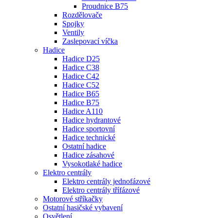
Proudnice B75
Rozdělovače
Spojky
Ventily
Zaslepovací víčka
Hadice
Hadice D25
Hadice C38
Hadice C42
Hadice C52
Hadice B65
Hadice B75
Hadice A110
Hadice hydrantové
Hadice sportovní
Hadice technické
Ostatní hadice
Hadice zásahové
Vysokotlaké hadice
Elektro centrály
Elektro centrály jednofázové
Elektro centrály třífázové
Motorové stříkačky
Ostatní hasičské vybavení
Osvětlení