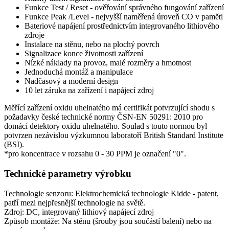
Funkce Test / Reset - ověřování správného fungování zařízení
Funkce Peak /Level - nejvyšší naměřená úroveň CO v paměti
Bateriové napájení prostřednictvím integrovaného lithiového
zdroje
Instalace na stěnu, nebo na plochý povrch
Signalizace konce životnosti zařízení
Nízké náklady na provoz, malé rozměry a hmotnost
Jednoduchá montáž a manipulace
Nadčasový a moderní design
10 let záruka na zařízení i napájecí zdroj
Měřící zařízení oxidu uhelnatého má certifikát potvrzující shodu s
požadavky české technické normy ČSN-EN 50291: 2010 pro
domácí detektory oxidu uhelnatého. Soulad s touto normou byl
potvrzen nezávislou výzkumnou laboratoří British Standard Institute
(BSI).
*pro koncentrace v rozsahu 0 - 30 PPM je označení "0".
Technické parametry výrobku
Technologie senzoru: Elektrochemická technologie Kidde - patent,
patří mezi nejpřesnější technologie na světě.
Zdroj: DC, integrovaný lithiový napájecí zdroj
Způsob montáže: Na stěnu (šrouby jsou součástí balení) nebo na