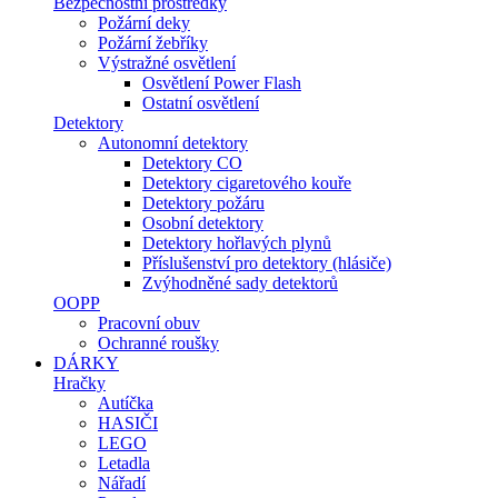
Bezpečnostní prostředky
Požární deky
Požární žebříky
Výstražné osvětlení
Osvětlení Power Flash
Ostatní osvětlení
Detektory
Autonomní detektory
Detektory CO
Detektory cigaretového kouře
Detektory požáru
Osobní detektory
Detektory hořlavých plynů
Příslušenství pro detektory (hlásiče)
Zvýhodněné sady detektorů
OOPP
Pracovní obuv
Ochranné roušky
DÁRKY
Hračky
Autíčka
HASIČI
LEGO
Letadla
Nářadí