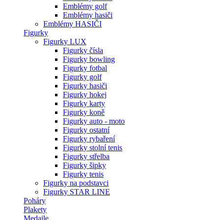
Emblémy golf
Emblémy hasiči
Emblémy HASIČI
Figurky
Figurky LUX
Figurky čísla
Figurky bowling
Figurky fotbal
Figurky golf
Figurky hasiči
Figurky hokej
Figurky karty
Figurky koně
Figurky auto - moto
Figurky ostatní
Figurky rybaření
Figurky stolní tenis
Figurky střelba
Figurky šipky
Figurky tenis
Figurky na podstavci
Figurky STAR LINE
Poháry
Plakety
Medaile