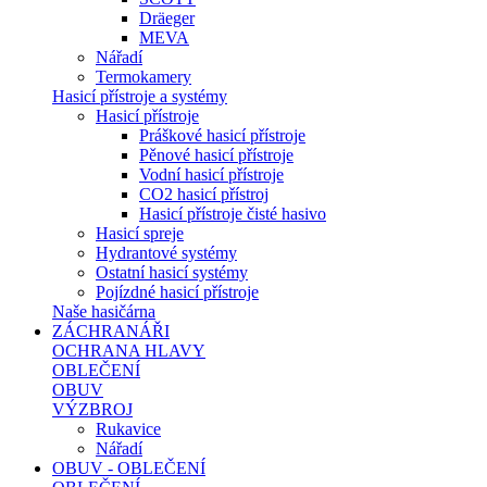
Dräeger
MEVA
Nářadí
Termokamery
Hasicí přístroje a systémy
Hasicí přístroje
Práškové hasicí přístroje
Pěnové hasicí přístroje
Vodní hasicí přístroje
CO2 hasicí přístroj
Hasicí přístroje čisté hasivo
Hasicí spreje
Hydrantové systémy
Ostatní hasicí systémy
Pojízdné hasicí přístroje
Naše hasičárna
ZÁCHRANÁŘI
OCHRANA HLAVY
OBLEČENÍ
OBUV
VÝZBROJ
Rukavice
Nářadí
OBUV - OBLEČENÍ