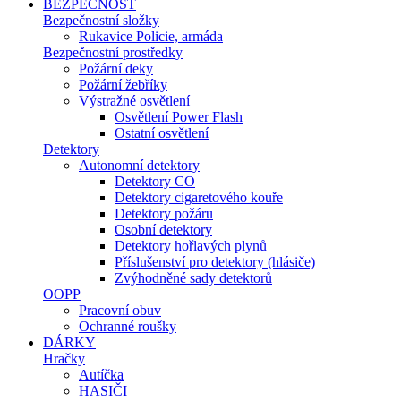
BEZPEČNOST
Bezpečnostní složky
Rukavice Policie, armáda
Bezpečnostní prostředky
Požární deky
Požární žebříky
Výstražné osvětlení
Osvětlení Power Flash
Ostatní osvětlení
Detektory
Autonomní detektory
Detektory CO
Detektory cigaretového kouře
Detektory požáru
Osobní detektory
Detektory hořlavých plynů
Příslušenství pro detektory (hlásiče)
Zvýhodněné sady detektorů
OOPP
Pracovní obuv
Ochranné roušky
DÁRKY
Hračky
Autíčka
HASIČI