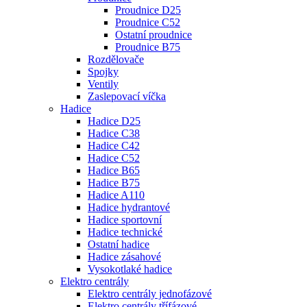
Proudnice D25
Proudnice C52
Ostatní proudnice
Proudnice B75
Rozdělovače
Spojky
Ventily
Zaslepovací víčka
Hadice
Hadice D25
Hadice C38
Hadice C42
Hadice C52
Hadice B65
Hadice B75
Hadice A110
Hadice hydrantové
Hadice sportovní
Hadice technické
Ostatní hadice
Hadice zásahové
Vysokotlaké hadice
Elektro centrály
Elektro centrály jednofázové
Elektro centrály třífázové