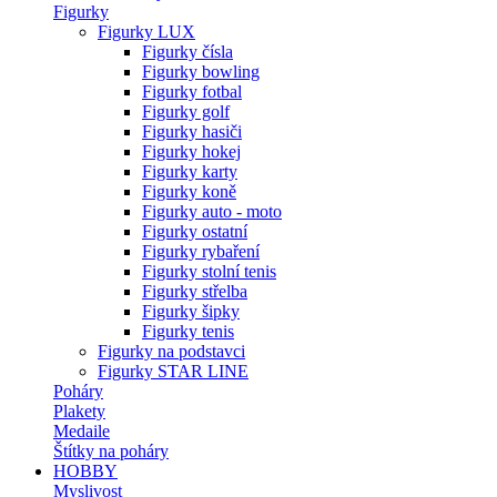
Figurky
Figurky LUX
Figurky čísla
Figurky bowling
Figurky fotbal
Figurky golf
Figurky hasiči
Figurky hokej
Figurky karty
Figurky koně
Figurky auto - moto
Figurky ostatní
Figurky rybaření
Figurky stolní tenis
Figurky střelba
Figurky šipky
Figurky tenis
Figurky na podstavci
Figurky STAR LINE
Poháry
Plakety
Medaile
Štítky na poháry
HOBBY
Myslivost