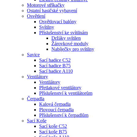
Motorové stříkačky
Ostatní hasičské vybavení
Osvětlení
Osvětlovací balóny
Svítilny
Příslušenství ke svítilnám
Držáky svítilen
Žárovkové moduly
Nabíječky pro svítilny
Savice
Sací hadice C52
Sací hadice B75
Sací hadice A110
Ventilátory
Ventilátory
Přetlakové ventilátory
Příslušenství k ventilátorům
Čerpadla
Kalová čerpadla
Plovoucí čerpadla
Příslušenství k čerpadlům
Sací Koše
Sací koše C52
Sací koše B75