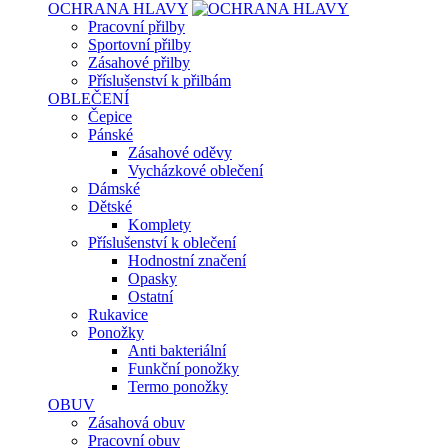
OCHRANA HLAVY
Pracovní přilby
Sportovní přilby
Zásahové přilby
Příslušenství k přilbám
OBLEČENÍ
Čepice
Pánské
Zásahové oděvy
Vycházkové oblečení
Dámské
Dětské
Komplety
Příslušenství k oblečení
Hodnostní značení
Opasky
Ostatní
Rukavice
Ponožky
Anti bakteriální
Funkční ponožky
Termo ponožky
OBUV
Zásahová obuv
Pracovní obuv