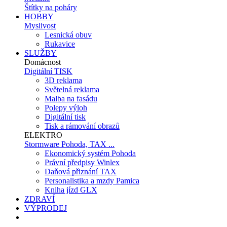
Štítky na poháry
HOBBY
Myslivost
Lesnická obuv
Rukavice
SLUŽBY
Domácnost
Digitální TISK
3D reklama
Světelná reklama
Malba na fasádu
Polepy výloh
Digitální tisk
Tisk a rámování obrazů
ELEKTRO
Stormware Pohoda, TAX ...
Ekonomický systém Pohoda
Právní předpisy Winlex
Daňová přiznání TAX
Personalistika a mzdy Pamica
Kniha jízd GLX
ZDRAVÍ
VÝPRODEJ