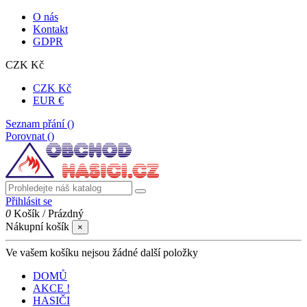
O nás
Kontakt
GDPR
CZK Kč
CZK Kč
EUR €
Seznam přání (
)
Porovnat (
)
Přihlásit se
0
Košík
/
Prázdný
Nákupní košík
×
Ve vašem košíku nejsou žádné další položky
DOMŮ
AKCE !
HASIČI