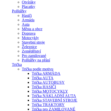
Otvíráky
Placatky
Polštářky
Hasiči
Armáda
Auta
Města a obce
Doprava
Motocykly
Stavební stroje
Železnice
Zemědělství
Pro zamilované
Polštářky na přání
Trička
Trička podle motivu
Trička ARMÁDA
Trička AUTA
Trička AUTOBUSY
Trička HASIČI
Trička MOTOCYKLY
Trička NÁKLADNÍ AUTA
Trička STAVEBNÍ STROJE
Trička TRAKTORY
Trička pro ZAMILOVANÉ