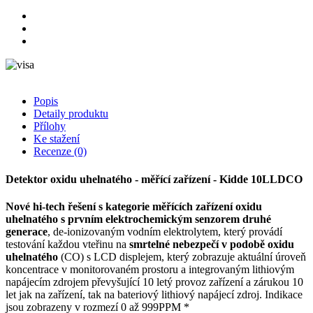
Popis
Detaily produktu
Přílohy
Ke stažení
Recenze
(0)
Detektor oxidu uhelnatého - měřící zařízení - Kidde 10LLDCO
Nové hi-tech řešení s kategorie měřících zařízení oxidu
uhelnatého s prvním elektrochemickým senzorem druhé
generace
, de-ionizovaným vodním elektrolytem, který provádí
testování každou vteřinu na
smrtelné nebezpečí v podobě oxidu
uhelnatého
(CO) s LCD displejem, který zobrazuje aktuální úroveň
koncentrace v monitorovaném prostoru a integrovaným lithiovým
napájecím zdrojem převyšující 10 letý provoz zařízení a zárukou 10
let jak na zařízení, tak na bateriový lithiový napájecí zdroj. Indikace
jsou zobrazeny v rozmezí 0 až 999PPM *