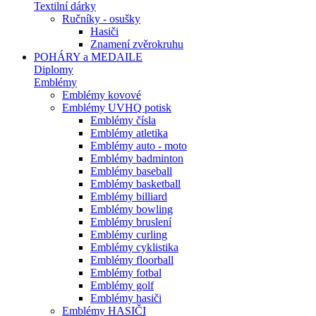
Textilní dárky
Ručníky - osušky
Hasiči
Znamení zvěrokruhu
POHÁRY a MEDAILE
Diplomy
Emblémy
Emblémy kovové
Emblémy UVHQ potisk
Emblémy čísla
Emblémy atletika
Emblémy auto - moto
Emblémy badminton
Emblémy baseball
Emblémy basketball
Emblémy billiard
Emblémy bowling
Emblémy bruslení
Emblémy curling
Emblémy cyklistika
Emblémy floorball
Emblémy fotbal
Emblémy golf
Emblémy hasiči
Emblémy HASIČI