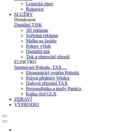
Lesnická obuv
Rukavice
SLUŽBY
Domácnost
Digitální TISK
3D reklama
Světelná reklama
Malba na fasádu
Polepy výloh
Digitální tisk
Tisk a rámování obrazů
ELEKTRO
Stormware Pohoda, TAX ...
Ekonomický systém Pohoda
Právní předpisy Winlex
Daňová přiznání TAX
Personalistika a mzdy Pamica
Kniha jízd GLX
ZDRAVÍ
VÝPRODEJ