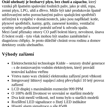
Oxid uhelnatý je bezbarvý plyn, bez chuti a zápachu
, který
vzniká při špatném spalování fosilních paliv, jako je uhlí, ropa,
zemní plyn, LPG, uhlí a dřevo. Může být také produkován špatně
udržovanými nebo porouchanými palivo spalujícími spotřebiči
určenými k vytápění v domácnostech, jako jsou například: kotle,
plynové spotřebiče, karmy, grily, zanesené komíny, ventilační
systémy nebo poškozené potrubí určené k odvodu spalin.
Mezi časté příznaky otravy CO patří bolesti hlavy, nevolnost, únava
či bolest svalů - tyto však mohou být snadno zaměnitelné s
diagnózou chřipky. Je proto důležité chránit svou rodinu a domov
detektory oxidu uhelnatého.
Výhody zařízení
Elektrochemická technologie Kidde – senzory druhé generace
- s de-ionizovaným vodním elektrolytem, který provádí
testování každou vteřinu
Vrstva nano wax chránící elektroniku zařízení proti vlhkosti
Integrovaný lithiový napájecí zdroj převyšující 10 letý provoz
zařízení
LCD displej s maximálním rozmezím 999 PPM
O 100% delší životnost ve srovnání se staršími modely
Dva krát menší velikosti, než tomu bylo u starších modelů
Rozšíření LED signalizace o žlutý LED indikátor
Hlasitý alarm signalizace o síle 85dB