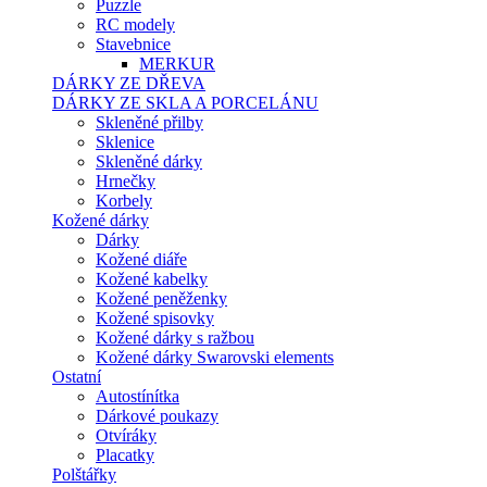
Puzzle
RC modely
Stavebnice
MERKUR
DÁRKY ZE DŘEVA
DÁRKY ZE SKLA A PORCELÁNU
Skleněné přilby
Sklenice
Skleněné dárky
Hrnečky
Korbely
Kožené dárky
Dárky
Kožené diáře
Kožené kabelky
Kožené peněženky
Kožené spisovky
Kožené dárky s ražbou
Kožené dárky Swarovski elements
Ostatní
Autostínítka
Dárkové poukazy
Otvíráky
Placatky
Polštářky