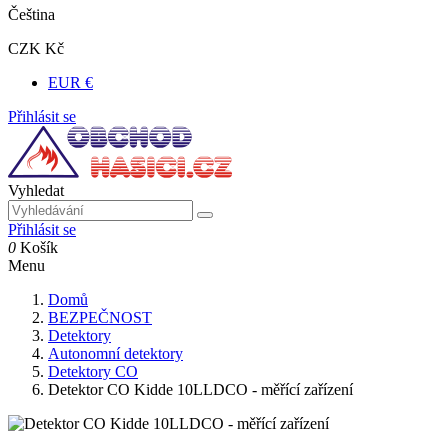
Čeština
CZK Kč
EUR €
Přihlásit se
Vyhledat
Přihlásit se
0
Košík
Menu
Domů
BEZPEČNOST
Detektory
Autonomní detektory
Detektory CO
Detektor CO Kidde 10LLDCO - měřící zařízení