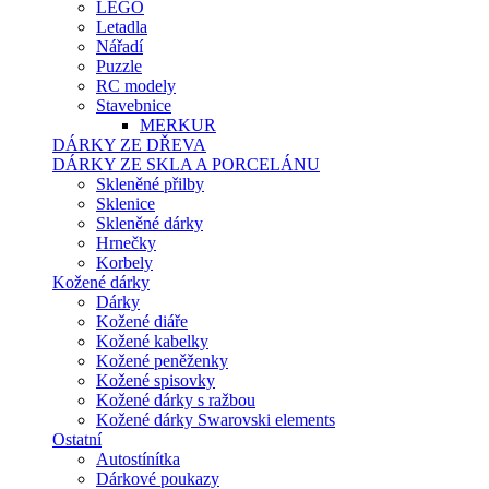
LEGO
Letadla
Nářadí
Puzzle
RC modely
Stavebnice
MERKUR
DÁRKY ZE DŘEVA
DÁRKY ZE SKLA A PORCELÁNU
Skleněné přilby
Sklenice
Skleněné dárky
Hrnečky
Korbely
Kožené dárky
Dárky
Kožené diáře
Kožené kabelky
Kožené peněženky
Kožené spisovky
Kožené dárky s ražbou
Kožené dárky Swarovski elements
Ostatní
Autostínítka
Dárkové poukazy