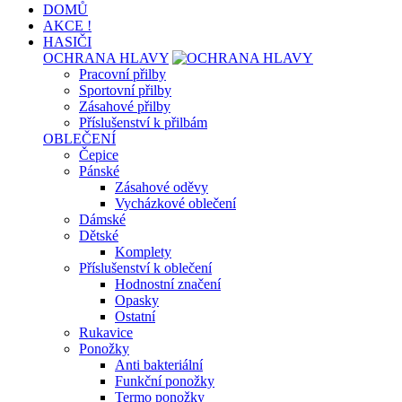
DOMŮ
AKCE !
HASIČI
OCHRANA HLAVY
Pracovní přilby
Sportovní přilby
Zásahové přilby
Příslušenství k přilbám
OBLEČENÍ
Čepice
Pánské
Zásahové oděvy
Vycházkové oblečení
Dámské
Dětské
Komplety
Příslušenství k oblečení
Hodnostní značení
Opasky
Ostatní
Rukavice
Ponožky
Anti bakteriální
Funkční ponožky
Termo ponožky