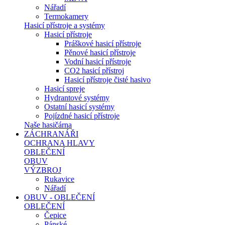
Nářadí
Termokamery
Hasicí přístroje a systémy
Hasicí přístroje
Práškové hasicí přístroje
Pěnové hasicí přístroje
Vodní hasicí přístroje
CO2 hasicí přístroj
Hasicí přístroje čisté hasivo
Hasicí spreje
Hydrantové systémy
Ostatní hasicí systémy
Pojízdné hasicí přístroje
Naše hasičárna
ZÁCHRANÁŘI
OCHRANA HLAVY
OBLEČENÍ
OBUV
VÝZBROJ
Rukavice
Nářadí
OBUV - OBLEČENÍ
OBLEČENÍ
Čepice
Pánské