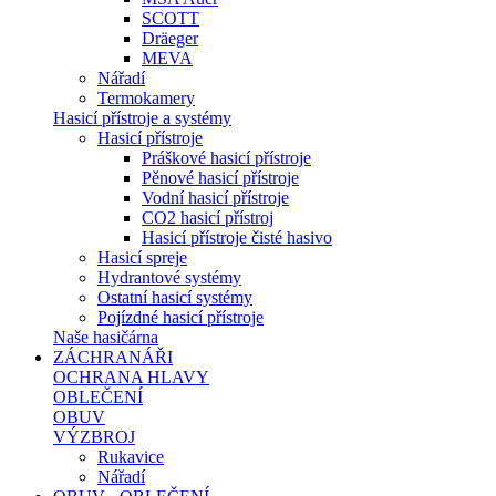
SCOTT
Dräeger
MEVA
Nářadí
Termokamery
Hasicí přístroje a systémy
Hasicí přístroje
Práškové hasicí přístroje
Pěnové hasicí přístroje
Vodní hasicí přístroje
CO2 hasicí přístroj
Hasicí přístroje čisté hasivo
Hasicí spreje
Hydrantové systémy
Ostatní hasicí systémy
Pojízdné hasicí přístroje
Naše hasičárna
ZÁCHRANÁŘI
OCHRANA HLAVY
OBLEČENÍ
OBUV
VÝZBROJ
Rukavice
Nářadí