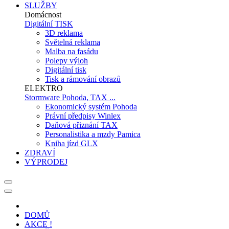
SLUŽBY
Domácnost
Digitální TISK
3D reklama
Světelná reklama
Malba na fasádu
Polepy výloh
Digitální tisk
Tisk a rámování obrazů
ELEKTRO
Stormware Pohoda, TAX ...
Ekonomický systém Pohoda
Právní předpisy Winlex
Daňová přiznání TAX
Personalistika a mzdy Pamica
Kniha jízd GLX
ZDRAVÍ
VÝPRODEJ
DOMŮ
AKCE !