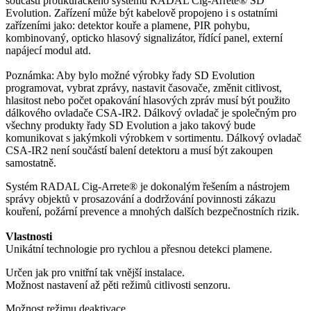
součástí protikuřáckého systému RADAL Cig-Arrete® SD
Evolution. Zařízení může být kabelově propojeno i s ostatními
zařízeními jako: detektor kouře a plamene, PIR pohybu,
kombinovaný, opticko hlasový signalizátor, řídící panel, externí
napájecí modul atd.
Poznámka: Aby bylo možné výrobky řady SD Evolution
programovat, vybrat zprávy, nastavit časovače, změnit citlivost,
hlasitost nebo počet opakování hlasových zpráv musí být použito
dálkového ovladače CSA-IR2. Dálkový ovladač je společným pro
všechny produkty řady SD Evolution a jako takový bude
komunikovat s jakýmkoli výrobkem v sortimentu. Dálkový ovladač
CSA-IR2 není součástí balení detektoru a musí být zakoupen
samostatně.
Systém RADAL Cig-Arrete® je dokonalým řešením a nástrojem
správy objektů v prosazování a dodržování povinnosti zákazu
kouření, požární prevence a mnohých dalších bezpečnostních rizik.
Vlastnosti
Unikátní technologie pro rychlou a přesnou detekci plamene.
Určen jak pro vnitřní tak vnější instalace.
Možnost nastavení až pěti režimů citlivosti senzoru.
Možnost režimu deaktivace.