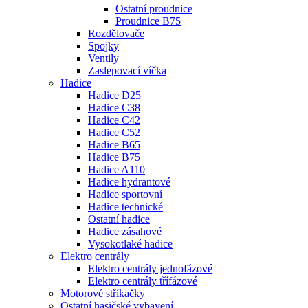
Ostatní proudnice
Proudnice B75
Rozdělovače
Spojky
Ventily
Zaslepovací víčka
Hadice
Hadice D25
Hadice C38
Hadice C42
Hadice C52
Hadice B65
Hadice B75
Hadice A110
Hadice hydrantové
Hadice sportovní
Hadice technické
Ostatní hadice
Hadice zásahové
Vysokotlaké hadice
Elektro centrály
Elektro centrály jednofázové
Elektro centrály třífázové
Motorové stříkačky
Ostatní hasičské vybavení