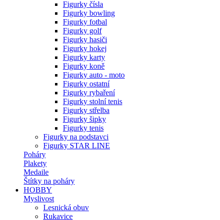
Figurky čísla
Figurky bowling
Figurky fotbal
Figurky golf
Figurky hasiči
Figurky hokej
Figurky karty
Figurky koně
Figurky auto - moto
Figurky ostatní
Figurky rybaření
Figurky stolní tenis
Figurky střelba
Figurky šipky
Figurky tenis
Figurky na podstavci
Figurky STAR LINE
Poháry
Plakety
Medaile
Štítky na poháry
HOBBY
Myslivost
Lesnická obuv
Rukavice