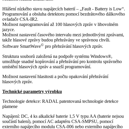
Hlášení nízkého stavu napájecích baterií – „Fault - Battery is Low“.
Programování a obsluha detektoru pomocí bezdrátového dálkového
ovladače CSA-IR2.
Možnost naprogramování až 100 hlasových zpráv v libovolném
jazyce.
Možnost nastavení časového intervalu mezi jednotlivými zprávami,
takže hlasové zprávy budou přehrávány ve správnou chvíli.
©
Software SmartWave
pro přehrávání hlasových zpráv.
Struktura souborů založená na podpoře systému Windows®,
umožňuje snadné kopírování a přehrávání pro kontrolu správného
umístění hlasových zpráv a snazší programování.
Možnost nastavení hlasitosti a počtu opakování přehrávání
hlasových zpráv.
Technické parametry výrobku
Technologie detekce: RADAL patentovaná technologie detekce
plamene
Napájení: DC, 4 ks alkalické baterie 1,5 V typu AA (baterie nejsou
součástí balení), pomocí AC adaptéru CSA-SMPSU, pomocí
externího napájecího modulu CSA-006 nebo externího napájecího