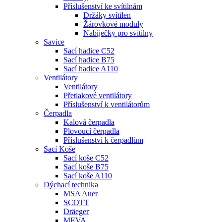
Příslušenství ke svítilnám
Držáky svítilen
Žárovkové moduly
Nabíječky pro svítilny
Savice
Sací hadice C52
Sací hadice B75
Sací hadice A110
Ventilátory
Ventilátory
Přetlakové ventilátory
Příslušenství k ventilátorům
Čerpadla
Kalová čerpadla
Plovoucí čerpadla
Příslušenství k čerpadlům
Sací Koše
Sací koše C52
Sací koše B75
Sací koše A110
Dýchací technika
MSA Auer
SCOTT
Dräeger
MEVA