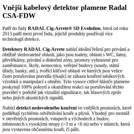
Vnější kabelový detektor plamene Radal
CSA-FDW
Patří do řady
RADAL Cig-Arrete® SD Evolution
, která od roku
2013 patří mezi první řadu, jejichž produkty používají více
technologií detekce.
Detektory RADAL Cig-Arrete
nabízí ideální řešení pro privátní a
obtížně sledovatelné oblasti, jako jsou toalety, oblasti s WC, šatny,
převlékárny, privátní a diskrétní zóny, prostory vyhrazené pro
zaměstnance, školy, nemocnice, veřejné budovy (soudy, státní
úřady, banky, atd.), tvořící klíčové oblasti ve kterých jsou velice
často porušována pravidla týkající se zákazu kouření tabákových
výrobků a manipulací s ohněm. Tyto vysoce citlivé hlásiče plamene
poskytují 100% pokrytí a okamžitou reakci na porušování těchto
pravidel v podobě jak vizuální signalizace, tak hlasových zpráv
nebo jiných akustických signálů.
Nabízí
detekci nedovoleného kouření
ve vnějších prostorách, které
podléhají rychlému odvětrávání kouře a plynů. Vhodný pro montáž
v otevřených prostorách, vstupech a východech z budov,
místnostech s vysokými stropy (>3 m a <6 m) nebo v místech, která
jsou vystavena občasnému kouři, či páře.