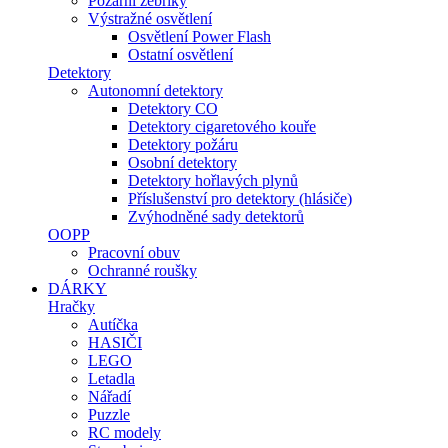
Požární žebříky
Výstražné osvětlení
Osvětlení Power Flash
Ostatní osvětlení
Detektory
Autonomní detektory
Detektory CO
Detektory cigaretového kouře
Detektory požáru
Osobní detektory
Detektory hořlavých plynů
Příslušenství pro detektory (hlásiče)
Zvýhodněné sady detektorů
OOPP
Pracovní obuv
Ochranné roušky
DÁRKY
Hračky
Autíčka
HASIČI
LEGO
Letadla
Nářadí
Puzzle
RC modely