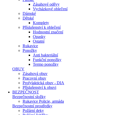
Zásahové oděvy
Vycházkové oblečení
Dámské
Dětské
Komplety
Příslušenství k oblečení
Hodnostní značení
Opasky
Ostatní
Rukavice
Ponožky
Anti bakteriální
Funkční ponožky
Termo ponožky
OBUV
Zásahová obuv
Pracovní obuv
Profylaktická obuv - DIA
Příslušenství k obuvi
BEZPEČNOST
Bezpečnostní složky
Rukavice Policie, armáda
Bezpečnostní prostředky
Požární deky