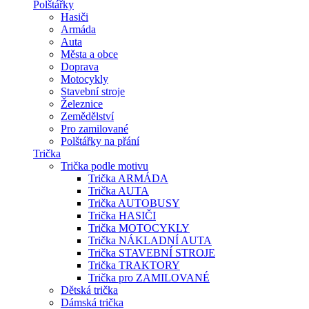
Polštářky
Hasiči
Armáda
Auta
Města a obce
Doprava
Motocykly
Stavební stroje
Železnice
Zemědělství
Pro zamilované
Polštářky na přání
Trička
Trička podle motivu
Trička ARMÁDA
Trička AUTA
Trička AUTOBUSY
Trička HASIČI
Trička MOTOCYKLY
Trička NÁKLADNÍ AUTA
Trička STAVEBNÍ STROJE
Trička TRAKTORY
Trička pro ZAMILOVANÉ
Dětská trička
Dámská trička