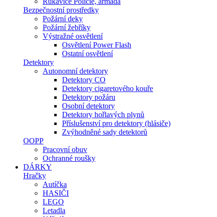
Rukavice Policie, armáda
Bezpečnostní prostředky
Požární deky
Požární žebříky
Výstražné osvětlení
Osvětlení Power Flash
Ostatní osvětlení
Detektory
Autonomní detektory
Detektory CO
Detektory cigaretového kouře
Detektory požáru
Osobní detektory
Detektory hořlavých plynů
Příslušenství pro detektory (hlásiče)
Zvýhodněné sady detektorů
OOPP
Pracovní obuv
Ochranné roušky
DÁRKY
Hračky
Autíčka
HASIČI
LEGO
Letadla