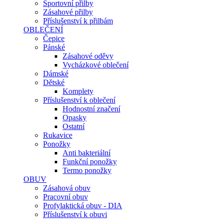
Sportovní přilby
Zásahové přilby
Příslušenství k přilbám
OBLEČENÍ
Čepice
Pánské
Zásahové oděvy
Vycházkové oblečení
Dámské
Dětské
Komplety
Příslušenství k oblečení
Hodnostní značení
Opasky
Ostatní
Rukavice
Ponožky
Anti bakteriální
Funkční ponožky
Termo ponožky
OBUV
Zásahová obuv
Pracovní obuv
Profylaktická obuv - DIA
Příslušenství k obuvi