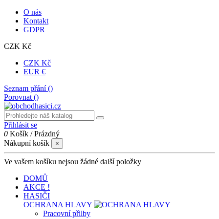
O nás
Kontakt
GDPR
CZK Kč
CZK Kč
EUR €
Seznam přání (
)
Porovnat (
)
Přihlásit se
0
Košík
/
Prázdný
Nákupní košík
×
Ve vašem košíku nejsou žádné další položky
DOMŮ
AKCE !
HASIČI
OCHRANA HLAVY
Pracovní přilby