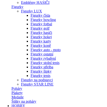
Emblémy HASIČI
Figurky
Figurky LUX
Figurky čísla
Figurky bowling
Figurky fotbal
Figurky golf
Figurky hasiči
Figurky hokej
Figurky karty
Figurky koně
Figurky auto - moto
Figurky ostatní
Figurky rybaření
Figurky stolní tenis
Figurky střelba
Figurky šipky
Figurky tenis
Figurky na podstavci
Figurky STAR LINE
Poháry
Plakety
Medaile
Štítky na poháry
HOBBY