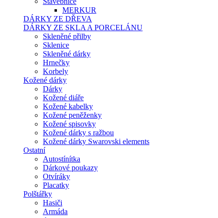
Stavebnice
MERKUR
DÁRKY ZE DŘEVA
DÁRKY ZE SKLA A PORCELÁNU
Skleněné přilby
Sklenice
Skleněné dárky
Hrnečky
Korbely
Kožené dárky
Dárky
Kožené diáře
Kožené kabelky
Kožené peněženky
Kožené spisovky
Kožené dárky s ražbou
Kožené dárky Swarovski elements
Ostatní
Autostínítka
Dárkové poukazy
Otvíráky
Placatky
Polštářky
Hasiči
Armáda