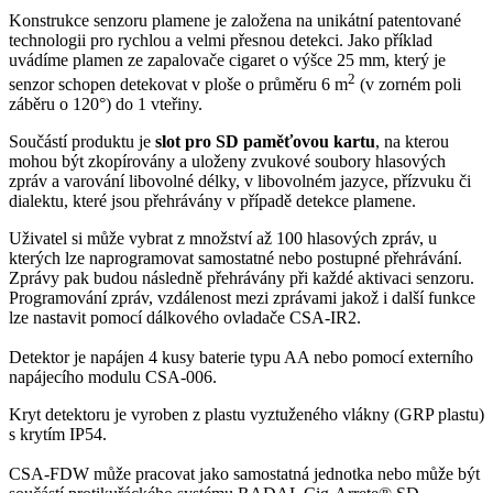
Konstrukce senzoru plamene je založena na unikátní patentované
technologii pro rychlou a velmi přesnou detekci. Jako příklad
uvádíme plamen ze zapalovače cigaret o výšce 25 mm, který je
2
senzor schopen detekovat v ploše o průměru 6 m
(v zorném poli
záběru o 120°) do 1 vteřiny.
Součástí produktu je
slot pro SD paměťovou kartu
, na kterou
mohou být zkopírovány a uloženy zvukové soubory hlasových
zpráv a varování libovolné délky, v libovolném jazyce, přízvuku či
dialektu, které jsou přehrávány v případě detekce plamene.
Uživatel si může vybrat z množství až 100 hlasových zpráv, u
kterých lze naprogramovat samostatné nebo postupné přehrávání.
Zprávy pak budou následně přehrávány při každé aktivaci senzoru.
Programování zpráv, vzdálenost mezi zprávami jakož i další funkce
lze nastavit pomocí dálkového ovladače CSA-IR2.
Detektor je napájen 4 kusy baterie typu AA nebo pomocí externího
napájecího modulu CSA-006.
Kryt detektoru je vyroben z plastu vyztuženého vlákny (GRP plastu)
s krytím IP54.
CSA-FDW může pracovat jako samostatná jednotka nebo může být