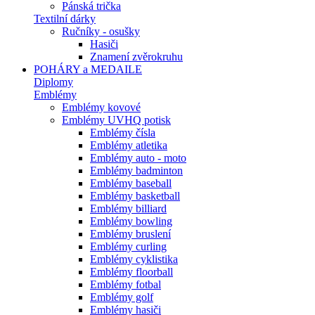
Pánská trička
Textilní dárky
Ručníky - osušky
Hasiči
Znamení zvěrokruhu
POHÁRY a MEDAILE
Diplomy
Emblémy
Emblémy kovové
Emblémy UVHQ potisk
Emblémy čísla
Emblémy atletika
Emblémy auto - moto
Emblémy badminton
Emblémy baseball
Emblémy basketball
Emblémy billiard
Emblémy bowling
Emblémy bruslení
Emblémy curling
Emblémy cyklistika
Emblémy floorball
Emblémy fotbal
Emblémy golf
Emblémy hasiči