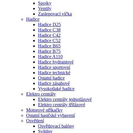
Spojky
Ventily
Zaslepovací víčka
Hadice
Hadice D25
Hadice C38
Hadice C42
Hadice C52
Hadice B65
Hadice B75
Hadice A110
Hadice hydrantové
Hadice sportovní
Hadice technické
Ostatní hadice
Hadice zásahové
Vysokotlaké hadice
Elektro centrály
Elektro centrály jednofázové
Elektro centrály třífázové
Motorové stříkačky
Ostatní hasičské vybavení
Osvětlení
Osvětlovací balóny
Svítilny