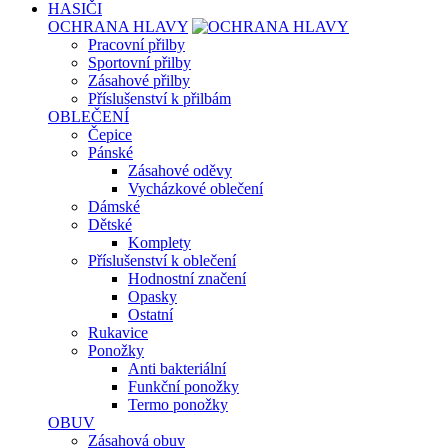
HASIČI
OCHRANA HLAVY
Pracovní přilby
Sportovní přilby
Zásahové přilby
Příslušenství k přilbám
OBLEČENÍ
Čepice
Pánské
Zásahové oděvy
Vycházkové oblečení
Dámské
Dětské
Komplety
Příslušenství k oblečení
Hodnostní značení
Opasky
Ostatní
Rukavice
Ponožky
Anti bakteriální
Funkční ponožky
Termo ponožky
OBUV
Zásahová obuv