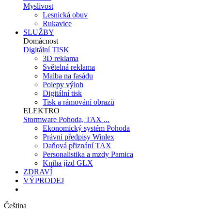
Myslivost
Lesnická obuv
Rukavice
SLUŽBY
Domácnost
Digitální TISK
3D reklama
Světelná reklama
Malba na fasádu
Polepy výloh
Digitální tisk
Tisk a rámování obrazů
ELEKTRO
Stormware Pohoda, TAX ...
Ekonomický systém Pohoda
Právní předpisy Winlex
Daňová přiznání TAX
Personalistika a mzdy Pamica
Kniha jízd GLX
ZDRAVÍ
VÝPRODEJ
Čeština