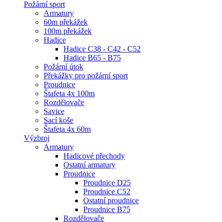
Požární sport
Armatury
60m překážek
100m překážek
Hadice
Hadice C38 - C42 - C52
Hadice B65 - B75
Požární útok
Překážky pro požární sport
Proudnice
Štafeta 4x 100m
Rozdělovače
Savice
Sací koše
Štafeta 4x 60m
Výzbroj
Armatury
Hadicové přechody
Ostatní armatury
Proudnice
Proudnice D25
Proudnice C52
Ostatní proudnice
Proudnice B75
Rozdělovače