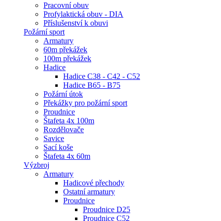
Pracovní obuv
Profylaktická obuv - DIA
Příslušenství k obuvi
Požární sport
Armatury
60m překážek
100m překážek
Hadice
Hadice C38 - C42 - C52
Hadice B65 - B75
Požární útok
Překážky pro požární sport
Proudnice
Štafeta 4x 100m
Rozdělovače
Savice
Sací koše
Štafeta 4x 60m
Výzbroj
Armatury
Hadicové přechody
Ostatní armatury
Proudnice
Proudnice D25
Proudnice C52