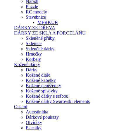
Nářadí
Puzzle
RC modely
Stavebnice
MERKUR
DÁRKY ZE DŘEVA
DÁRKY ZE SKLA A PORCELÁNU
Skleněné přilby
Sklenice
Skleněné dárky
Hrnečky
Korbely
Kožené dárky
Dárky
Kožené diáře
Kožené kabelky
Kožené peněženky
Kožené spisovky
Kožené dárky s ražbou
Kožené dárky Swarovski elements
Ostatní
Autostínítka
Dárkové poukazy
Otvíráky
Placatky