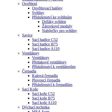
Osvětlení
Osvětlovací balóny
Svítilny
Příslušenství ke svítilnám
Držáky svítilen
Žárovkové moduly
Nabíječky pro svítilny
Savice
Sací hadice C52
Sací hadice B75
Sací hadice A110
Ventilátory
Ventilátory
Přetlakové ventilátory
Příslušenství k ventilátorům
Čerpadla
Kalová čerpadla
Plovoucí čerpadla
Příslušenství k čerpadlům
Sací Koše
Sací koše C52
Sací koše B75
Sací koše A110
Dýchací technika
MSA Auer