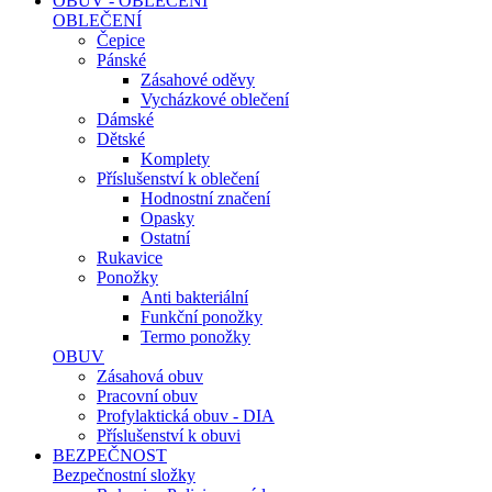
OBUV - OBLEČENÍ
OBLEČENÍ
Čepice
Pánské
Zásahové oděvy
Vycházkové oblečení
Dámské
Dětské
Komplety
Příslušenství k oblečení
Hodnostní značení
Opasky
Ostatní
Rukavice
Ponožky
Anti bakteriální
Funkční ponožky
Termo ponožky
OBUV
Zásahová obuv
Pracovní obuv
Profylaktická obuv - DIA
Příslušenství k obuvi
BEZPEČNOST
Bezpečnostní složky