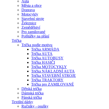
Auta
Města a obce
Doprava
Motocykly
Stavební stroje
Železnice
Zemědělství
Pro zamilované
Polštářky na přání
Trička
Trička podle motivu
Trička ARMÁDA
Trička AUTA
Trička AUTOBUSY
Trička HASIČI
Trička MOTOCYKLY
Trička NÁKLADNÍ AUTA
Trička STAVEBNÍ STROJE
Trička TRAKTORY
Trička pro ZAMILOVANÉ
Dětská trička
Dámská trička
Pánská trička
Textilní dárky
Ručníky - osušky