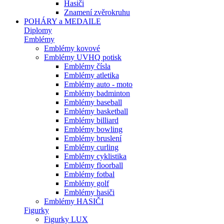
Hasiči
Znamení zvěrokruhu
POHÁRY a MEDAILE
Diplomy
Emblémy
Emblémy kovové
Emblémy UVHQ potisk
Emblémy čísla
Emblémy atletika
Emblémy auto - moto
Emblémy badminton
Emblémy baseball
Emblémy basketball
Emblémy billiard
Emblémy bowling
Emblémy bruslení
Emblémy curling
Emblémy cyklistika
Emblémy floorball
Emblémy fotbal
Emblémy golf
Emblémy hasiči
Emblémy HASIČI
Figurky
Figurky LUX