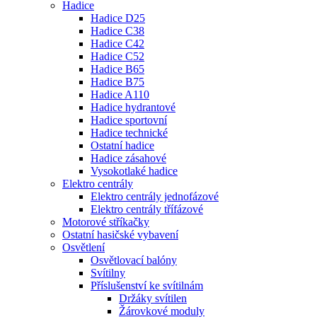
Hadice
Hadice D25
Hadice C38
Hadice C42
Hadice C52
Hadice B65
Hadice B75
Hadice A110
Hadice hydrantové
Hadice sportovní
Hadice technické
Ostatní hadice
Hadice zásahové
Vysokotlaké hadice
Elektro centrály
Elektro centrály jednofázové
Elektro centrály třífázové
Motorové stříkačky
Ostatní hasičské vybavení
Osvětlení
Osvětlovací balóny
Svítilny
Příslušenství ke svítilnám
Držáky svítilen
Žárovkové moduly