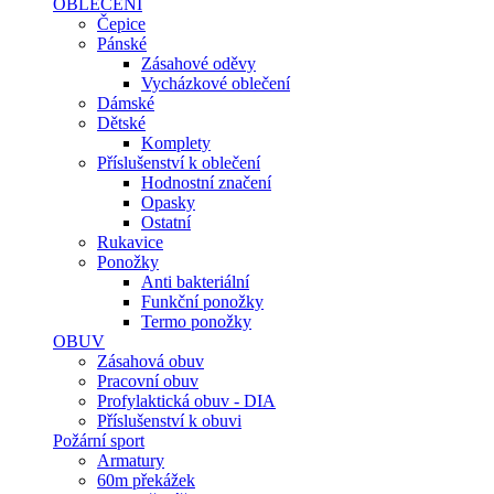
OBLEČENÍ
Čepice
Pánské
Zásahové oděvy
Vycházkové oblečení
Dámské
Dětské
Komplety
Příslušenství k oblečení
Hodnostní značení
Opasky
Ostatní
Rukavice
Ponožky
Anti bakteriální
Funkční ponožky
Termo ponožky
OBUV
Zásahová obuv
Pracovní obuv
Profylaktická obuv - DIA
Příslušenství k obuvi
Požární sport
Armatury
60m překážek