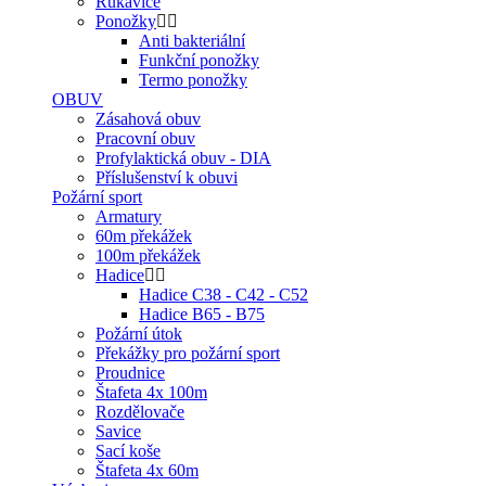
Rukavice
Ponožky
Anti bakteriální
Funkční ponožky
Termo ponožky
OBUV
Zásahová obuv
Pracovní obuv
Profylaktická obuv - DIA
Příslušenství k obuvi
Požární sport
Armatury
60m překážek
100m překážek
Hadice
Hadice C38 - C42 - C52
Hadice B65 - B75
Požární útok
Překážky pro požární sport
Proudnice
Štafeta 4x 100m
Rozdělovače
Savice
Sací koše
Štafeta 4x 60m