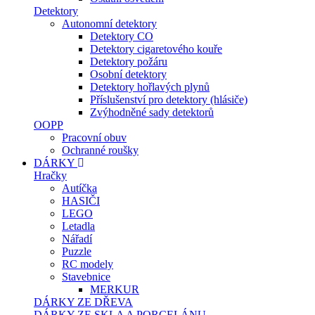
Detektory
Autonomní detektory
Detektory CO
Detektory cigaretového kouře
Detektory požáru
Osobní detektory
Detektory hořlavých plynů
Příslušenství pro detektory (hlásiče)
Zvýhodněné sady detektorů
OOPP
Pracovní obuv
Ochranné roušky
DÁRKY
Hračky
Autíčka
HASIČI
LEGO
Letadla
Nářadí
Puzzle
RC modely
Stavebnice
MERKUR
DÁRKY ZE DŘEVA
DÁRKY ZE SKLA A PORCELÁNU