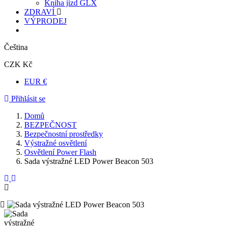
Kniha jízd GLX
ZDRAVÍ
VÝPRODEJ
Čeština
CZK Kč
EUR €
Přihlásit se
Domů
BEZPEČNOST
Bezpečnostní prostředky
Výstražné osvětlení
Osvětlení Power Flash
Sada výstražné LED Power Beacon 503