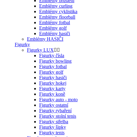
Emblémy bruslení
Emblémy curling
Emblémy cyklistika
Emblémy floorball
Emblémy fotbal
Emblémy golf
Emblémy hasiči
Emblémy HASIČI
Figurky
Figurky LUX
Figurky čísla
Figurky bowling
Figurky fotbal
Figurky golf
Figurky hasiči
Figurky hokej
Figurky karty
Figurky koně
Figurky auto - moto
Figurky ostatní
Figurky rybaření
Figurky stolní tenis
Figurky střelba
Figurky šipky
Figurky tenis