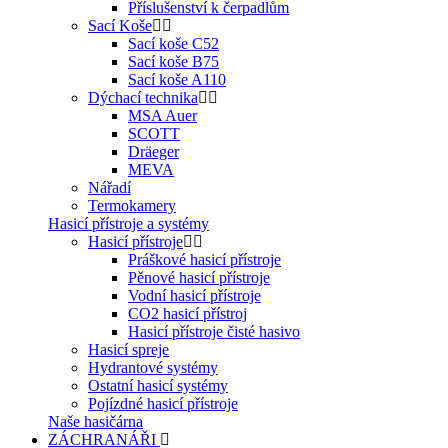
Příslušenství k čerpadlům
Sací Koše
Sací koše C52
Sací koše B75
Sací koše A110
Dýchací technika
MSA Auer
SCOTT
Dräeger
MEVA
Nářadí
Termokamery
Hasicí přístroje a systémy
Hasicí přístroje
Práškové hasicí přístroje
Pěnové hasicí přístroje
Vodní hasicí přístroje
CO2 hasicí přístroj
Hasicí přístroje čisté hasivo
Hasicí spreje
Hydrantové systémy
Ostatní hasicí systémy
Pojízdné hasicí přístroje
Naše hasičárna
ZÁCHRANÁŘI