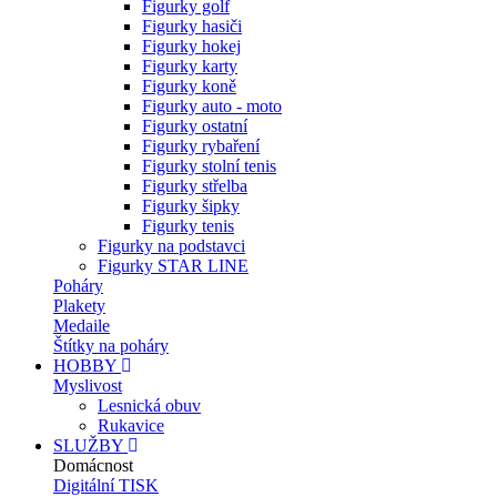
Figurky golf
Figurky hasiči
Figurky hokej
Figurky karty
Figurky koně
Figurky auto - moto
Figurky ostatní
Figurky rybaření
Figurky stolní tenis
Figurky střelba
Figurky šipky
Figurky tenis
Figurky na podstavci
Figurky STAR LINE
Poháry
Plakety
Medaile
Štítky na poháry
HOBBY
Myslivost
Lesnická obuv
Rukavice
SLUŽBY
Domácnost
Digitální TISK