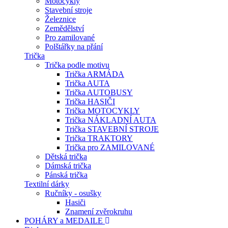
Motocykly
Stavební stroje
Železnice
Zemědělství
Pro zamilované
Polštářky na přání
Trička
Trička podle motivu
Trička ARMÁDA
Trička AUTA
Trička AUTOBUSY
Trička HASIČI
Trička MOTOCYKLY
Trička NÁKLADNÍ AUTA
Trička STAVEBNÍ STROJE
Trička TRAKTORY
Trička pro ZAMILOVANÉ
Dětská trička
Dámská trička
Pánská trička
Textilní dárky
Ručníky - osušky
Hasiči
Znamení zvěrokruhu
POHÁRY a MEDAILE