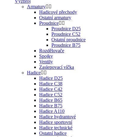
Výzbroj
Armatury
Hadicové přechody
Ostatní armatury
Proudnice
Proudnice D25
Proudnice C52
Ostatní proudnice
Proudnice B75
Rozdělovače
Spojky
Ventily
Zaslepovací víčka
Hadice
Hadice D25
Hadice C38
Hadice C42
Hadice C52
Hadice B65
Hadice B75
Hadice A110
Hadice hydrantové
Hadice sportovní
Hadice technické
Ostatní hadice