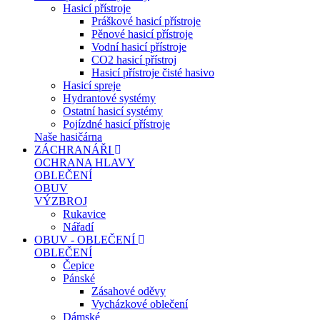
Hasicí přístroje
Práškové hasicí přístroje
Pěnové hasicí přístroje
Vodní hasicí přístroje
CO2 hasicí přístroj
Hasicí přístroje čisté hasivo
Hasicí spreje
Hydrantové systémy
Ostatní hasicí systémy
Pojízdné hasicí přístroje
Naše hasičárna
ZÁCHRANÁŘI
OCHRANA HLAVY
OBLEČENÍ
OBUV
VÝZBROJ
Rukavice
Nářadí
OBUV - OBLEČENÍ
OBLEČENÍ
Čepice
Pánské
Zásahové oděvy
Vycházkové oblečení
Dámské