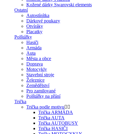
Kožené dárky Swarovski elements
Ostatní
Autostínítka
Dárkové poukazy
Otvíráky
Placatky
Polštářky
Hasiči
Armáda
Auta
Města a obce
Doprava
Motocykly
Stavební stroje
Železnice
Zemědělství
Pro zamilované
Polštářky na přání
Trička
Trička podle motivu
Trička ARMÁDA
Trička AUTA
Trička AUTOBUSY
Trička HASIČI
Trička MOTOCYKLY