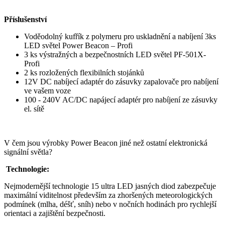
Příslušenství
Voděodolný kufřík z polymeru pro uskladnění a nabíjení 3ks
LED světel Power Beacon – Profi
3 ks výstražných a bezpečnostních LED světel PF-501X-
Profi
2 ks rozložených flexibilních stojánků
12V DC nabíjecí adaptér do zásuvky zapalovače pro nabíjení
ve vašem voze
100 - 240V AC/DC napájecí adaptér pro nabíjení ze zásuvky
el. sítě
V čem jsou výrobky Power Beacon jiné než ostatní elektronická
signální světla?
Technologie:
Nejmodernější technologie 15 ultra LED jasných diod zabezpečuje
maximální viditelnost především za zhoršených meteorologických
podmínek (mlha, déšť, sníh) nebo v nočních hodinách pro rychlejší
orientaci a zajištění bezpečnosti.