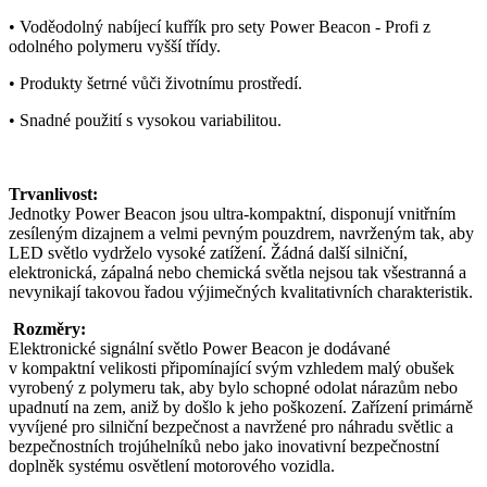
• Voděodolný nabíjecí kufřík pro sety Power Beacon - Profi z
odolného polymeru vyšší třídy.
• Produkty šetrné vůči životnímu prostředí.
• Snadné použití s vysokou variabilitou.
Trvanlivost:
Jednotky Power Beacon jsou ultra-kompaktní, disponují vnitřním
zesíleným dizajnem a velmi pevným pouzdrem, navrženým tak, aby
LED světlo vydrželo vysoké zatížení. Žádná další silniční,
elektronická, zápalná nebo chemická světla nejsou tak všestranná a
nevynikají takovou řadou výjimečných kvalitativních charakteristik.
Rozměry:
Elektronické signální světlo Power Beacon je dodávané
v kompaktní velikosti připomínající svým vzhledem malý obušek
vyrobený z polymeru tak, aby bylo schopné odolat nárazům nebo
upadnutí na zem, aniž by došlo k jeho poškození. Zařízení primárně
vyvíjené pro silniční bezpečnost a navržené pro náhradu světlic a
bezpečnostních trojúhelníků nebo jako inovativní bezpečnostní
doplněk systému osvětlení motorového vozidla.