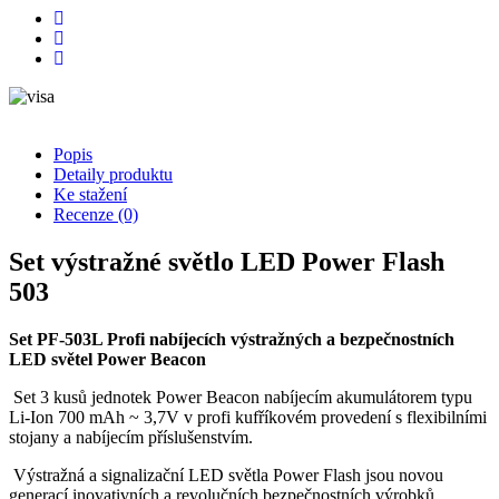
Popis
Detaily produktu
Ke stažení
Recenze
(0)
Set výstražné světlo LED Power Flash
503
Set PF-503L Profi nabíjecích výstražných a bezpečnostních
LED světel Power Beacon
Set 3 kusů jednotek Power Beacon nabíjecím akumulátorem typu
Li-Ion 700 mAh ~ 3,7V v profi kufříkovém provedení s flexibilními
stojany a nabíjecím příslušenstvím.
Výstražná a signalizační LED světla Power Flash jsou novou
generací inovativních a revolučních bezpečnostních výrobků