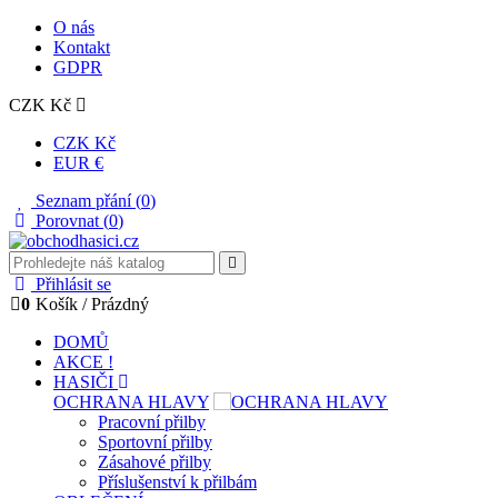
O nás
Kontakt
GDPR
CZK Kč
CZK Kč
EUR €
Seznam přání (
0
)
Porovnat (
0
)
Přihlásit se
0
Košík
/
Prázdný
DOMŮ
AKCE !
HASIČI
OCHRANA HLAVY
Pracovní přilby
Sportovní přilby
Zásahové přilby
Příslušenství k přilbám