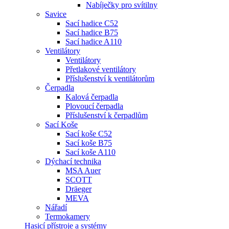
Nabíječky pro svítilny
Savice
Sací hadice C52
Sací hadice B75
Sací hadice A110
Ventilátory
Ventilátory
Přetlakové ventilátory
Příslušenství k ventilátorům
Čerpadla
Kalová čerpadla
Plovoucí čerpadla
Příslušenství k čerpadlům
Sací Koše
Sací koše C52
Sací koše B75
Sací koše A110
Dýchací technika
MSA Auer
SCOTT
Dräeger
MEVA
Nářadí
Termokamery
Hasicí přístroje a systémy