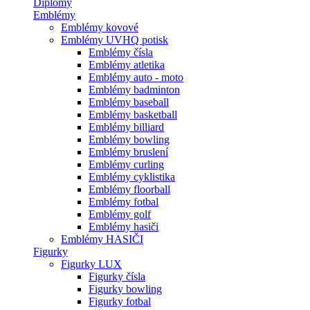
Diplomy
Emblémy
Emblémy kovové
Emblémy UVHQ potisk
Emblémy čísla
Emblémy atletika
Emblémy auto - moto
Emblémy badminton
Emblémy baseball
Emblémy basketball
Emblémy billiard
Emblémy bowling
Emblémy bruslení
Emblémy curling
Emblémy cyklistika
Emblémy floorball
Emblémy fotbal
Emblémy golf
Emblémy hasiči
Emblémy HASIČI
Figurky
Figurky LUX
Figurky čísla
Figurky bowling
Figurky fotbal