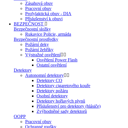
Zásahová obuv
Pracovní obuv
Profylaktická obuv - DIA
Příslušenství k obuvi
BEZPEČNOST
Bezpečnostní složky
Rukavice Policie, armáda
Bezpečnostní prostředky
Požární deky
Požární žebříky
Výstražné osvětlení
Osvětlení Power Flash
Ostatní osvětlení
Detektory
Autonomní detektory
Detektory CO
Detektory cigaretového kouře
Detektory požáru
Osobní detektory
Detektory hořlavých plynů
Příslušenství pro detektory (hlásiče)
Zvýhodněné sady detektorů
OOPP
Pracovní obuv
Ochranné roušky