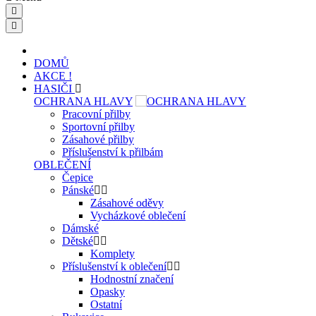
DOMŮ
AKCE !
HASIČI
OCHRANA HLAVY
Pracovní přilby
Sportovní přilby
Zásahové přilby
Příslušenství k přilbám
OBLEČENÍ
Čepice
Pánské
Zásahové oděvy
Vycházkové oblečení
Dámské
Dětské
Komplety
Příslušenství k oblečení
Hodnostní značení
Opasky
Ostatní