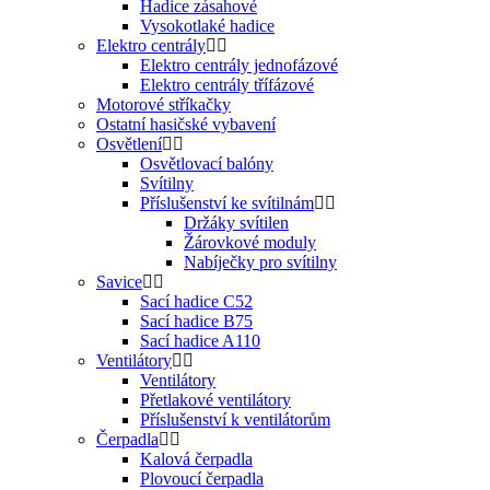
Hadice zásahové
Vysokotlaké hadice
Elektro centrály
Elektro centrály jednofázové
Elektro centrály třífázové
Motorové stříkačky
Ostatní hasičské vybavení
Osvětlení
Osvětlovací balóny
Svítilny
Příslušenství ke svítilnám
Držáky svítilen
Žárovkové moduly
Nabíječky pro svítilny
Savice
Sací hadice C52
Sací hadice B75
Sací hadice A110
Ventilátory
Ventilátory
Přetlakové ventilátory
Příslušenství k ventilátorům
Čerpadla
Kalová čerpadla
Plovoucí čerpadla