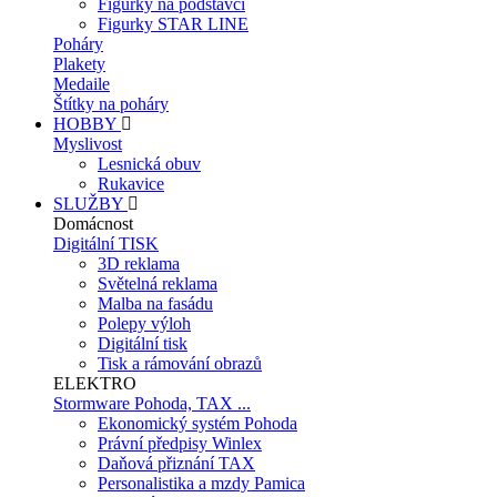
Figurky na podstavci
Figurky STAR LINE
Poháry
Plakety
Medaile
Štítky na poháry
HOBBY
Myslivost
Lesnická obuv
Rukavice
SLUŽBY
Domácnost
Digitální TISK
3D reklama
Světelná reklama
Malba na fasádu
Polepy výloh
Digitální tisk
Tisk a rámování obrazů
ELEKTRO
Stormware Pohoda, TAX ...
Ekonomický systém Pohoda
Právní předpisy Winlex
Daňová přiznání TAX
Personalistika a mzdy Pamica