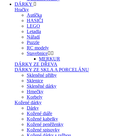
DÁRKY
Hračky
Autíčka
HASIČI
LEGO
Letadla
Nářadí
Puzzle
RC modely
Stavebnice
MERKUR
DÁRKY ZE DŘEVA
DÁRKY ZE SKLA A PORCELÁNU
Skleněné přilby
Sklenice
Skleněné dárky
Hrnečky
Korbely
Kožené dárky
Dárky
Kožené diáře
Kožené kabelky
Kožené peněženky
Kožené spisovky
Kožené dárky s ražbou