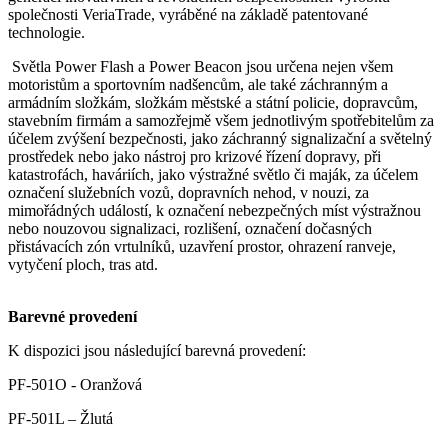
společnosti VeriaTrade, vyráběné na základě patentované
technologie.
Světla Power Flash a Power Beacon jsou určena nejen všem
motoristům a sportovním nadšencům, ale také záchranným a
armádním složkám, složkám městské a státní policie, dopravcům,
stavebním firmám a samozřejmě všem jednotlivým spotřebitelům za
účelem zvýšení bezpečnosti, jako záchranný signalizační a světelný
prostředek nebo jako nástroj pro krizové řízení dopravy, při
katastrofách, haváriích, jako výstražné světlo či maják, za účelem
označení služebních vozů, dopravních nehod, v nouzi, za
mimořádných událostí, k označení nebezpečných míst výstražnou
nebo nouzovou signalizaci, rozlišení, označení dočasných
přistávacích zón vrtulníků, uzavření prostor, ohrazení ranveje,
vytyčení ploch, tras atd.
Barevné provedení
K dispozici jsou následující barevná provedení:
PF-501O - Oranžová
PF-501L – Žlutá