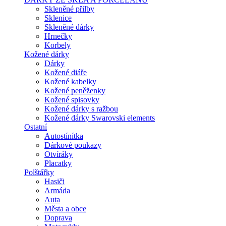
Skleněné přilby
Sklenice
Skleněné dárky
Hrnečky
Korbely
Kožené dárky
Dárky
Kožené diáře
Kožené kabelky
Kožené peněženky
Kožené spisovky
Kožené dárky s ražbou
Kožené dárky Swarovski elements
Ostatní
Autostínítka
Dárkové poukazy
Otvíráky
Placatky
Polštářky
Hasiči
Armáda
Auta
Města a obce
Doprava