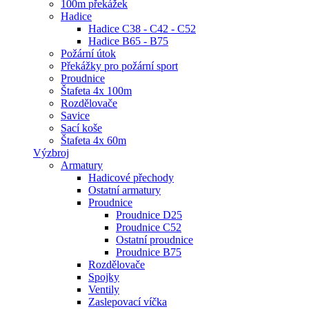
100m překážek
Hadice
Hadice C38 - C42 - C52
Hadice B65 - B75
Požární útok
Překážky pro požární sport
Proudnice
Štafeta 4x 100m
Rozdělovače
Savice
Sací koše
Štafeta 4x 60m
Výzbroj
Armatury
Hadicové přechody
Ostatní armatury
Proudnice
Proudnice D25
Proudnice C52
Ostatní proudnice
Proudnice B75
Rozdělovače
Spojky
Ventily
Zaslepovací víčka