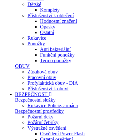
Dětské
Komplety
Příslušenství k oblečení
Hodnostní značení
Opasky
Ostatní
Rukavice
Ponožky
Anti bakteriální
Funkční ponožky
Termo ponožky
OBUV
Zásahová obuv
Pracovní obuv
Profylaktická obuv - DIA
Příslušenství k obuvi
BEZPEČNOST
Bezpečnostní složky
Rukavice Policie, armáda
Bezpečnostní prostředky
Požární deky
Požární žebříky
Výstražné osvětlení
Osvětlení Power Flash
Ostatní osvětlení