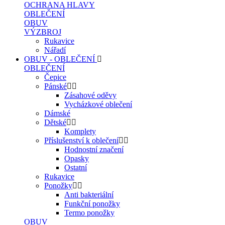
OCHRANA HLAVY
OBLEČENÍ
OBUV
VÝZBROJ
Rukavice
Nářadí
OBUV - OBLEČENÍ
OBLEČENÍ
Čepice
Pánské
Zásahové oděvy
Vycházkové oblečení
Dámské
Dětské
Komplety
Příslušenství k oblečení
Hodnostní značení
Opasky
Ostatní
Rukavice
Ponožky
Anti bakteriální
Funkční ponožky
Termo ponožky
OBUV