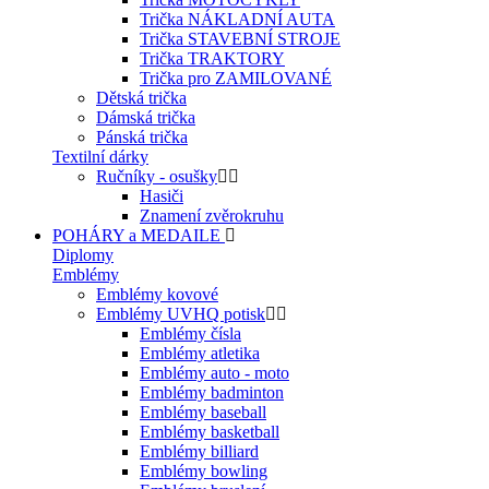
Trička NÁKLADNÍ AUTA
Trička STAVEBNÍ STROJE
Trička TRAKTORY
Trička pro ZAMILOVANÉ
Dětská trička
Dámská trička
Pánská trička
Textilní dárky
Ručníky - osušky
Hasiči
Znamení zvěrokruhu
POHÁRY a MEDAILE
Diplomy
Emblémy
Emblémy kovové
Emblémy UVHQ potisk
Emblémy čísla
Emblémy atletika
Emblémy auto - moto
Emblémy badminton
Emblémy baseball
Emblémy basketball
Emblémy billiard
Emblémy bowling