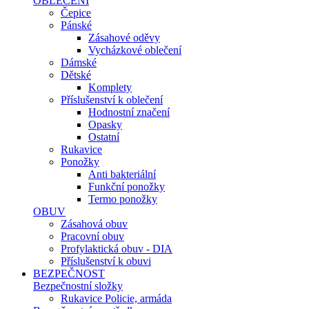
OBLEČENÍ
Čepice
Pánské
Zásahové oděvy
Vycházkové oblečení
Dámské
Dětské
Komplety
Příslušenství k oblečení
Hodnostní značení
Opasky
Ostatní
Rukavice
Ponožky
Anti bakteriální
Funkční ponožky
Termo ponožky
OBUV
Zásahová obuv
Pracovní obuv
Profylaktická obuv - DIA
Příslušenství k obuvi
BEZPEČNOST
Bezpečnostní složky
Rukavice Policie, armáda