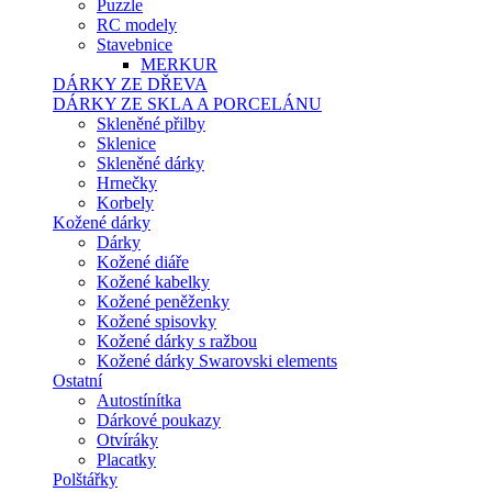
Puzzle
RC modely
Stavebnice
MERKUR
DÁRKY ZE DŘEVA
DÁRKY ZE SKLA A PORCELÁNU
Skleněné přilby
Sklenice
Skleněné dárky
Hrnečky
Korbely
Kožené dárky
Dárky
Kožené diáře
Kožené kabelky
Kožené peněženky
Kožené spisovky
Kožené dárky s ražbou
Kožené dárky Swarovski elements
Ostatní
Autostínítka
Dárkové poukazy
Otvíráky
Placatky
Polštářky