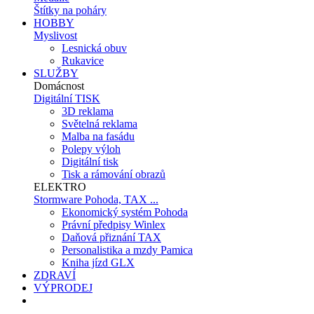
Štítky na poháry
HOBBY
Myslivost
Lesnická obuv
Rukavice
SLUŽBY
Domácnost
Digitální TISK
3D reklama
Světelná reklama
Malba na fasádu
Polepy výloh
Digitální tisk
Tisk a rámování obrazů
ELEKTRO
Stormware Pohoda, TAX ...
Ekonomický systém Pohoda
Právní předpisy Winlex
Daňová přiznání TAX
Personalistika a mzdy Pamica
Kniha jízd GLX
ZDRAVÍ
VÝPRODEJ