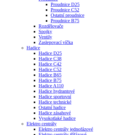
Proudnice D25
Proudnice C52
Ostatní proudnice
Proudnice B75
Rozdělovače
Spojky
Ventily
Zaslepovací víčka
Hadice
Hadice D25
Hadice C38
Hadice C42
Hadice C52
Hadice B65
Hadice B75
Hadice A110
Hadice hydrantové
Hadice sportovní
Hadice technické
Ostatní hadice
Hadice zásahové
Vysokotlaké hadice
Elektro centrály
Elektro centrály jednofázové
Elektro centrály třífázové