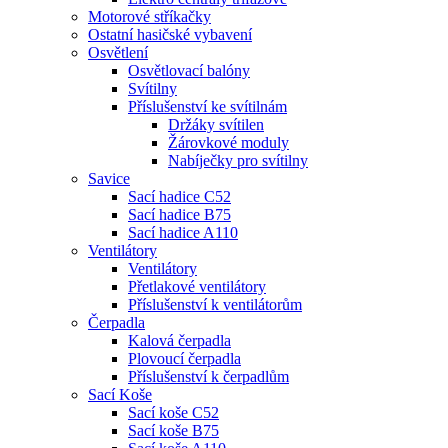
Motorové stříkačky
Ostatní hasičské vybavení
Osvětlení
Osvětlovací balóny
Svítilny
Příslušenství ke svítilnám
Držáky svítilen
Žárovkové moduly
Nabíječky pro svítilny
Savice
Sací hadice C52
Sací hadice B75
Sací hadice A110
Ventilátory
Ventilátory
Přetlakové ventilátory
Příslušenství k ventilátorům
Čerpadla
Kalová čerpadla
Plovoucí čerpadla
Příslušenství k čerpadlům
Sací Koše
Sací koše C52
Sací koše B75