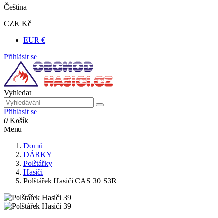
Čeština
CZK Kč
EUR €
Přihlásit se
Vyhledat
Přihlásit se
0
Košík
Menu
Domů
DÁRKY
Polštářky
Hasiči
Polštářek Hasiči CAS-30-S3R