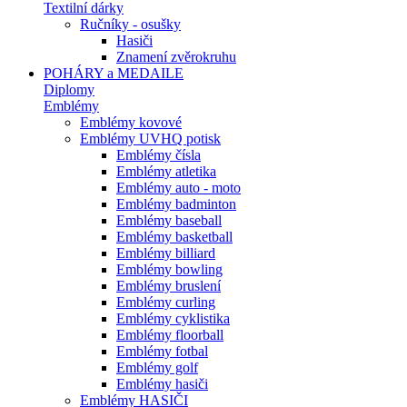
Textilní dárky
Ručníky - osušky
Hasiči
Znamení zvěrokruhu
POHÁRY a MEDAILE
Diplomy
Emblémy
Emblémy kovové
Emblémy UVHQ potisk
Emblémy čísla
Emblémy atletika
Emblémy auto - moto
Emblémy badminton
Emblémy baseball
Emblémy basketball
Emblémy billiard
Emblémy bowling
Emblémy bruslení
Emblémy curling
Emblémy cyklistika
Emblémy floorball
Emblémy fotbal
Emblémy golf
Emblémy hasiči
Emblémy HASIČI