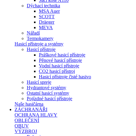
Sací koše A110
Dýchací technika
MSA Auer
SCOTT
Dräeger
MEVA
Nářadí
Termokamery
Hasicí přístroje a systémy
Hasicí přístroje
Práškové hasicí přístroje
Pěnové hasicí přístroje
Vodní hasicí přístroje
CO2 hasicí přístroj
Hasicí přístroje čisté hasivo
Hasicí spreje
Hydrantové systémy
Ostatní hasicí systémy
Pojízdné hasicí přístroje
Naše hasičárna
ZÁCHRANÁŘI
OCHRANA HLAVY
OBLEČENÍ
OBUV
VÝZBROJ