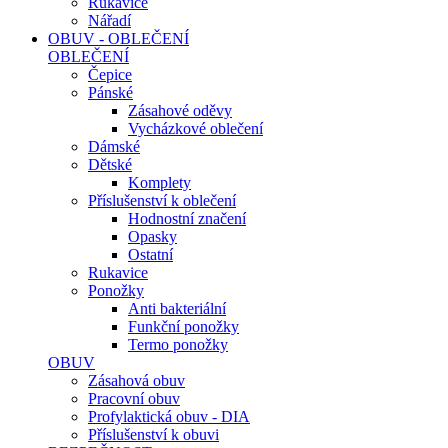
Rukavice
Nářadí
OBUV - OBLEČENÍ
OBLEČENÍ
Čepice
Pánské
Zásahové oděvy
Vycházkové oblečení
Dámské
Dětské
Komplety
Příslušenství k oblečení
Hodnostní značení
Opasky
Ostatní
Rukavice
Ponožky
Anti bakteriální
Funkční ponožky
Termo ponožky
OBUV
Zásahová obuv
Pracovní obuv
Profylaktická obuv - DIA
Příslušenství k obuvi