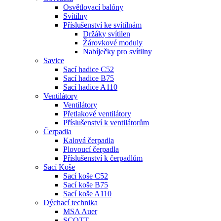
Osvětlovací balóny
Svítilny
Příslušenství ke svítilnám
Držáky svítilen
Žárovkové moduly
Nabíječky pro svítilny
Savice
Sací hadice C52
Sací hadice B75
Sací hadice A110
Ventilátory
Ventilátory
Přetlakové ventilátory
Příslušenství k ventilátorům
Čerpadla
Kalová čerpadla
Plovoucí čerpadla
Příslušenství k čerpadlům
Sací Koše
Sací koše C52
Sací koše B75
Sací koše A110
Dýchací technika
MSA Auer
SCOTT