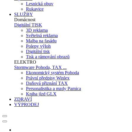
Lesnická obuv
Rukavice
SLUŽBY
Domácnost
Digitální TISK
3D reklama
Světelná reklama
Malba na fasádu
Polepy výloh
Digitální tisk
Tisk a rámování obrazů
ELEKTRO
Stormware Pohoda, TAX ...
Ekonomický systém Pohoda
Právní předpisy Winlex
Daňová přiznání TAX
Personalistika a mzdy Pamica
Kniha jízd GLX
ZDRAVÍ
VÝPRODEJ