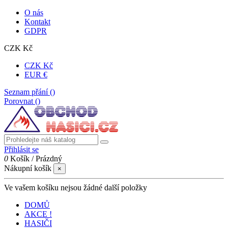
O nás
Kontakt
GDPR
CZK Kč
CZK Kč
EUR €
Seznam přání (
)
Porovnat (
)
Přihlásit se
0
Košík
/
Prázdný
Nákupní košík
×
Ve vašem košíku nejsou žádné další položky
DOMŮ
AKCE !
HASIČI