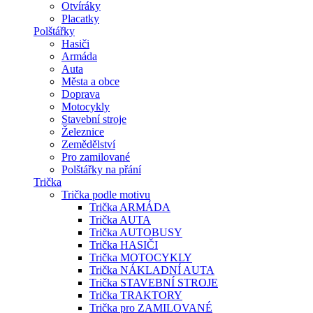
Otvíráky
Placatky
Polštářky
Hasiči
Armáda
Auta
Města a obce
Doprava
Motocykly
Stavební stroje
Železnice
Zemědělství
Pro zamilované
Polštářky na přání
Trička
Trička podle motivu
Trička ARMÁDA
Trička AUTA
Trička AUTOBUSY
Trička HASIČI
Trička MOTOCYKLY
Trička NÁKLADNÍ AUTA
Trička STAVEBNÍ STROJE
Trička TRAKTORY
Trička pro ZAMILOVANÉ