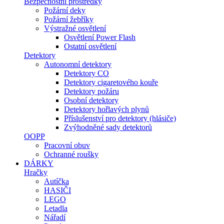
Bezpečnostní prostředky
Požární deky
Požární žebříky
Výstražné osvětlení
Osvětlení Power Flash
Ostatní osvětlení
Detektory
Autonomní detektory
Detektory CO
Detektory cigaretového kouře
Detektory požáru
Osobní detektory
Detektory hořlavých plynů
Příslušenství pro detektory (hlásiče)
Zvýhodněné sady detektorů
OOPP
Pracovní obuv
Ochranné roušky
DÁRKY
Hračky
Autíčka
HASIČI
LEGO
Letadla
Nářadí