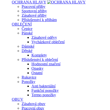
OCHRANA HLAVY
Pracovní přilby
Sportovní přilby
Zásahové přilby
Příslušenství k přilbám
OBLEČENÍ
Čepice
Pánské
Zásahové oděvy
Vycházkové oblečení
Dámské
Dětské
Komplety
Příslušenství k oblečení
Hodnostní značení
Opasky
Ostatní
Rukavice
Ponožky
Anti bakteriální
Funkční ponožky
Termo ponožky
OBUV
Zásahová obuv
Pracovní obuv