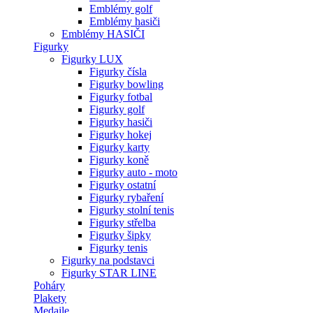
Emblémy golf
Emblémy hasiči
Emblémy HASIČI
Figurky
Figurky LUX
Figurky čísla
Figurky bowling
Figurky fotbal
Figurky golf
Figurky hasiči
Figurky hokej
Figurky karty
Figurky koně
Figurky auto - moto
Figurky ostatní
Figurky rybaření
Figurky stolní tenis
Figurky střelba
Figurky šipky
Figurky tenis
Figurky na podstavci
Figurky STAR LINE
Poháry
Plakety
Medaile