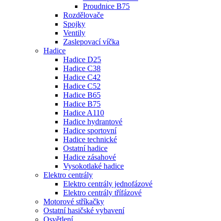
Proudnice B75
Rozdělovače
Spojky
Ventily
Zaslepovací víčka
Hadice
Hadice D25
Hadice C38
Hadice C42
Hadice C52
Hadice B65
Hadice B75
Hadice A110
Hadice hydrantové
Hadice sportovní
Hadice technické
Ostatní hadice
Hadice zásahové
Vysokotlaké hadice
Elektro centrály
Elektro centrály jednofázové
Elektro centrály třífázové
Motorové stříkačky
Ostatní hasičské vybavení
Osvětlení