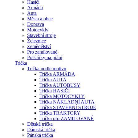
Hasiči
Armáda
Auta
Města a obce
Doprava
Motocykly
Stavební stroje
Železnice
Zemědělství
Pro zamilované
Polštářky na přání
Trička
Trička podle motivu
Trička ARMÁDA
Trička AUTA
Trička AUTOBUSY
Trička HASIČI
Trička MOTOCYKLY
Trička NÁKLADNÍ AUTA
Trička STAVEBNÍ STROJE
Trička TRAKTORY
Trička pro ZAMILOVANÉ
Dětská trička
Dámská trička
Pánská trička