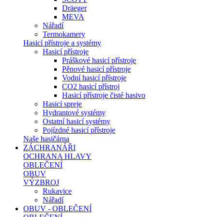
Dräeger
MEVA
Nářadí
Termokamery
Hasicí přístroje a systémy
Hasicí přístroje
Práškové hasicí přístroje
Pěnové hasicí přístroje
Vodní hasicí přístroje
CO2 hasicí přístroj
Hasicí přístroje čisté hasivo
Hasicí spreje
Hydrantové systémy
Ostatní hasicí systémy
Pojízdné hasicí přístroje
Naše hasičárna
ZÁCHRANÁŘI
OCHRANA HLAVY
OBLEČENÍ
OBUV
VÝZBROJ
Rukavice
Nářadí
OBUV - OBLEČENÍ