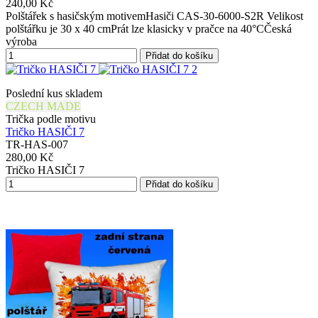
240,00 Kč
Polštářek s hasičským motivemHasiči CAS-30-6000-S2R Velikost
polštářku je 30 x 40 cmPrát lze klasicky v pračce na 40°CČeská
výroba
Přidat do košíku
Poslední kus skladem
CZECH MADE
Trička podle motivu
Tričko HASIČI 7
TR-HAS-007
280,00 Kč
Tričko HASIČI 7
Přidat do košíku