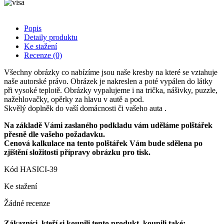
Popis
Detaily produktu
Ke stažení
Recenze
(0)
Všechny obrázky co nabízíme jsou naše kresby na které se vztahuje
naše autorské právo. Obrázek je nakreslen a poté vypálen do látky
při vysoké teplotě. Obrázky vypalujeme i na trička, nášivky, puzzle,
nažehlovačky, opěrky za hlavu v autě a pod.
Skvělý doplněk do vaší domácnosti či vašeho auta .
Na základě Vámi zaslaného podkladu vám uděláme polštářek
přesně dle vašeho požadavku.
Cenová kalkulace na tento polštářek Vám bude sdělena po
zjištění složitosti přípravy obrázku pro tisk.
Kód
HASICI-39
Ke stažení
Žádné recenze
Zákazníci, kteří si koupili tento produkt, koupili také: