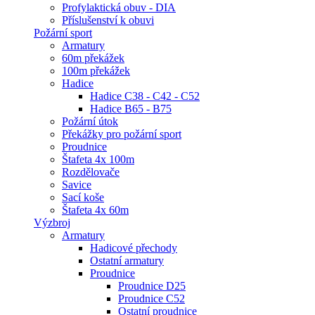
Profylaktická obuv - DIA
Příslušenství k obuvi
Požární sport
Armatury
60m překážek
100m překážek
Hadice
Hadice C38 - C42 - C52
Hadice B65 - B75
Požární útok
Překážky pro požární sport
Proudnice
Štafeta 4x 100m
Rozdělovače
Savice
Sací koše
Štafeta 4x 60m
Výzbroj
Armatury
Hadicové přechody
Ostatní armatury
Proudnice
Proudnice D25
Proudnice C52
Ostatní proudnice