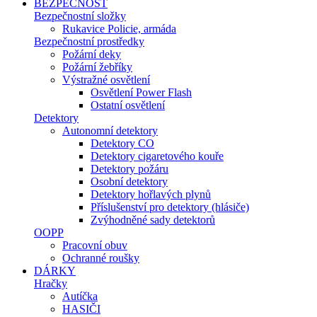
BEZPEČNOST
Bezpečnostní složky
Rukavice Policie, armáda
Bezpečnostní prostředky
Požární deky
Požární žebříky
Výstražné osvětlení
Osvětlení Power Flash
Ostatní osvětlení
Detektory
Autonomní detektory
Detektory CO
Detektory cigaretového kouře
Detektory požáru
Osobní detektory
Detektory hořlavých plynů
Příslušenství pro detektory (hlásiče)
Zvýhodněné sady detektorů
OOPP
Pracovní obuv
Ochranné roušky
DÁRKY
Hračky
Autíčka
HASIČI