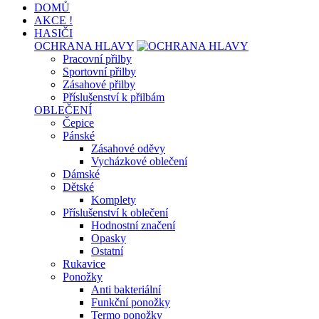
DOMŮ
AKCE !
HASIČI
OCHRANA HLAVY
Pracovní přilby
Sportovní přilby
Zásahové přilby
Příslušenství k přilbám
OBLEČENÍ
Čepice
Pánské
Zásahové oděvy
Vycházkové oblečení
Dámské
Dětské
Komplety
Příslušenství k oblečení
Hodnostní značení
Opasky
Ostatní
Rukavice
Ponožky
Anti bakteriální
Funkční ponožky
Termo ponožky