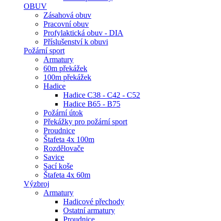
OBUV
Zásahová obuv
Pracovní obuv
Profylaktická obuv - DIA
Příslušenství k obuvi
Požární sport
Armatury
60m překážek
100m překážek
Hadice
Hadice C38 - C42 - C52
Hadice B65 - B75
Požární útok
Překážky pro požární sport
Proudnice
Štafeta 4x 100m
Rozdělovače
Savice
Sací koše
Štafeta 4x 60m
Výzbroj
Armatury
Hadicové přechody
Ostatní armatury
Proudnice