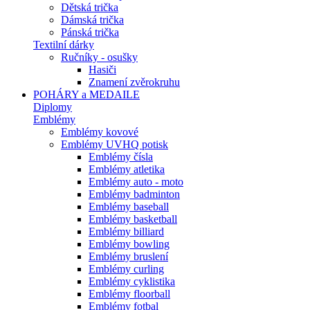
Dětská trička
Dámská trička
Pánská trička
Textilní dárky
Ručníky - osušky
Hasiči
Znamení zvěrokruhu
POHÁRY a MEDAILE
Diplomy
Emblémy
Emblémy kovové
Emblémy UVHQ potisk
Emblémy čísla
Emblémy atletika
Emblémy auto - moto
Emblémy badminton
Emblémy baseball
Emblémy basketball
Emblémy billiard
Emblémy bowling
Emblémy bruslení
Emblémy curling
Emblémy cyklistika
Emblémy floorball
Emblémy fotbal