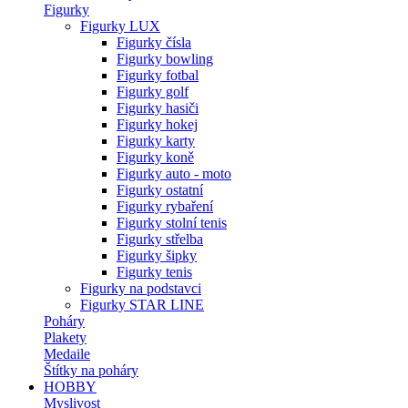
Figurky
Figurky LUX
Figurky čísla
Figurky bowling
Figurky fotbal
Figurky golf
Figurky hasiči
Figurky hokej
Figurky karty
Figurky koně
Figurky auto - moto
Figurky ostatní
Figurky rybaření
Figurky stolní tenis
Figurky střelba
Figurky šipky
Figurky tenis
Figurky na podstavci
Figurky STAR LINE
Poháry
Plakety
Medaile
Štítky na poháry
HOBBY
Myslivost