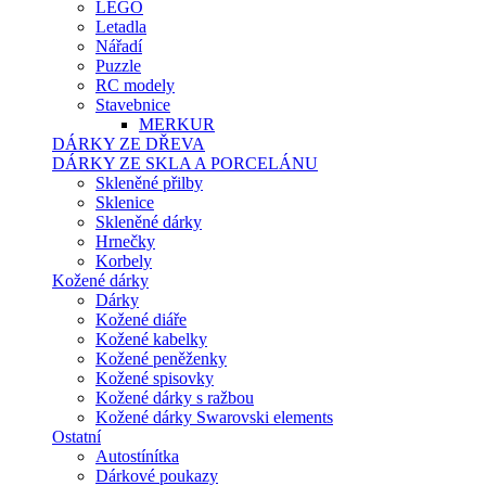
LEGO
Letadla
Nářadí
Puzzle
RC modely
Stavebnice
MERKUR
DÁRKY ZE DŘEVA
DÁRKY ZE SKLA A PORCELÁNU
Skleněné přilby
Sklenice
Skleněné dárky
Hrnečky
Korbely
Kožené dárky
Dárky
Kožené diáře
Kožené kabelky
Kožené peněženky
Kožené spisovky
Kožené dárky s ražbou
Kožené dárky Swarovski elements
Ostatní
Autostínítka
Dárkové poukazy