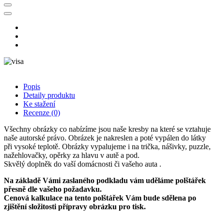
Popis
Detaily produktu
Ke stažení
Recenze
(0)
Všechny obrázky co nabízíme jsou naše kresby na které se vztahuje
naše autorské právo. Obrázek je nakreslen a poté vypálen do látky
při vysoké teplotě. Obrázky vypalujeme i na trička, nášivky, puzzle,
nažehlovačky, opěrky za hlavu v autě a pod.
Skvělý doplněk do vaší domácnosti či vašeho auta .
Na základě Vámi zaslaného podkladu vám uděláme polštářek
přesně dle vašeho požadavku.
Cenová kalkulace na tento polštářek Vám bude sdělena po
zjištění složitosti přípravy obrázku pro tisk.