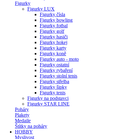
Figurky
Figurky LUX
Figurky čísla
Figurky bowling
Figurky fotbal
Figurky golf
Figurky hasiči
Figurky hokej
Figurky karty
Figurky koně
Figurky auto - moto
Figurky ostatní
Figurky rybaření
Figurky stolní tenis
Figurky střelba
Figurky šipky
Figurky tenis
Figurky na podstavci
Figurky STAR LINE
Poháry
Plakety
Medaile
Štítky na poháry
HOBBY
Myslivost