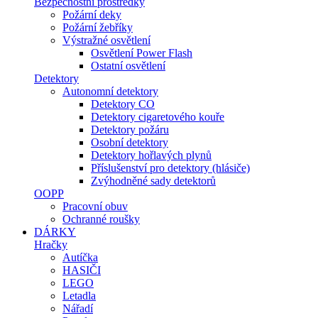
Bezpečnostní prostředky
Požární deky
Požární žebříky
Výstražné osvětlení
Osvětlení Power Flash
Ostatní osvětlení
Detektory
Autonomní detektory
Detektory CO
Detektory cigaretového kouře
Detektory požáru
Osobní detektory
Detektory hořlavých plynů
Příslušenství pro detektory (hlásiče)
Zvýhodněné sady detektorů
OOPP
Pracovní obuv
Ochranné roušky
DÁRKY
Hračky
Autíčka
HASIČI
LEGO
Letadla
Nářadí