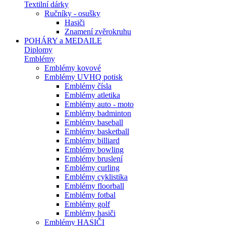
Textilní dárky
Ručníky - osušky
Hasiči
Znamení zvěrokruhu
POHÁRY a MEDAILE
Diplomy
Emblémy
Emblémy kovové
Emblémy UVHQ potisk
Emblémy čísla
Emblémy atletika
Emblémy auto - moto
Emblémy badminton
Emblémy baseball
Emblémy basketball
Emblémy billiard
Emblémy bowling
Emblémy bruslení
Emblémy curling
Emblémy cyklistika
Emblémy floorball
Emblémy fotbal
Emblémy golf
Emblémy hasiči
Emblémy HASIČI