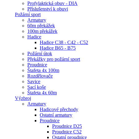
Profylaktická obuv - DIA
Příslušenství k obuvi
Požární sport
Armatury
60m překážek
100m překážek
Hadice
Hadice C38 - C42 - C52
Hadice B65 - B75
Požární útok
Překážky pro požární sport
Proudnice
Štafeta 4x 100m
Rozdělovače
Savice
Sací koše
Štafeta 4x 60m
Výzbroj
Armatury
Hadicové přechody
Ostatní armatury
Proudnice
Proudnice D25
Proudnice C52
Ostatní proudnice