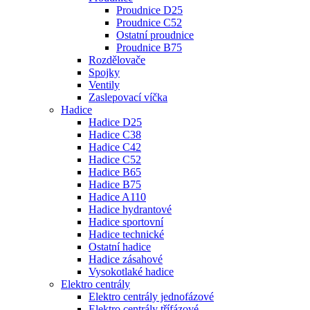
Proudnice D25
Proudnice C52
Ostatní proudnice
Proudnice B75
Rozdělovače
Spojky
Ventily
Zaslepovací víčka
Hadice
Hadice D25
Hadice C38
Hadice C42
Hadice C52
Hadice B65
Hadice B75
Hadice A110
Hadice hydrantové
Hadice sportovní
Hadice technické
Ostatní hadice
Hadice zásahové
Vysokotlaké hadice
Elektro centrály
Elektro centrály jednofázové
Elektro centrály třífázové