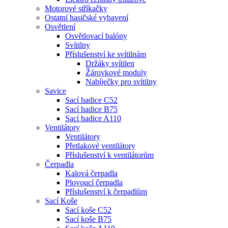
Motorové stříkačky
Ostatní hasičské vybavení
Osvětlení
Osvětlovací balóny
Svítilny
Příslušenství ke svítilnám
Držáky svítilen
Žárovkové moduly
Nabíječky pro svítilny
Savice
Sací hadice C52
Sací hadice B75
Sací hadice A110
Ventilátory
Ventilátory
Přetlakové ventilátory
Příslušenství k ventilátorům
Čerpadla
Kalová čerpadla
Plovoucí čerpadla
Příslušenství k čerpadlům
Sací Koše
Sací koše C52
Sací koše B75