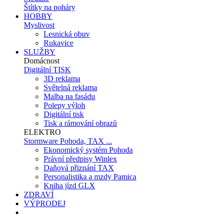
Štítky na poháry
HOBBY
Myslivost
Lesnická obuv
Rukavice
SLUŽBY
Domácnost
Digitální TISK
3D reklama
Světelná reklama
Malba na fasádu
Polepy výloh
Digitální tisk
Tisk a rámování obrazů
ELEKTRO
Stormware Pohoda, TAX ...
Ekonomický systém Pohoda
Právní předpisy Winlex
Daňová přiznání TAX
Personalistika a mzdy Pamica
Kniha jízd GLX
ZDRAVÍ
VÝPRODEJ