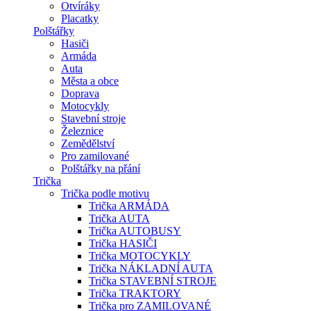
Otvíráky
Placatky
Polštářky
Hasiči
Armáda
Auta
Města a obce
Doprava
Motocykly
Stavební stroje
Železnice
Zemědělství
Pro zamilované
Polštářky na přání
Trička
Trička podle motivu
Trička ARMÁDA
Trička AUTA
Trička AUTOBUSY
Trička HASIČI
Trička MOTOCYKLY
Trička NÁKLADNÍ AUTA
Trička STAVEBNÍ STROJE
Trička TRAKTORY
Trička pro ZAMILOVANÉ