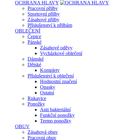
OCHRANA HLAVY
Pracovní přilby
Sportovní přilby
Zásahové přilby
Příslušenství k přilbám
OBLEČENÍ
Čepice
Pánské
Zásahové oděvy
Vycházkové oblečení
Dámské
Dětské
Komplety
Příslušenství k oblečení
Hodnostní značení
Opasky
Ostatní
Rukavice
Ponožky
Anti bakteriální
Funkční ponožky
Termo ponožky
OBUV
Zásahová obuv
Pracovní obuv