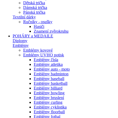
Dětská trička
Dámská trička
Pánská trička
Textilní dárky
Ručníky - osušky
Hasiči
Znamení zvěrokruhu
POHÁRY a MEDAILE
Diplomy
Emblémy
Emblémy kovové
Emblémy UVHQ potisk
Emblémy čísla
Emblémy atletika
Emblémy auto - moto
Emblémy badminton
Emblémy baseball
Emblémy basketball
Emblémy billiard
Emblémy bowling
Emblémy bruslení
Emblémy curling
Emblémy cyklistika
Emblémy floorball
Emblémy fotbal