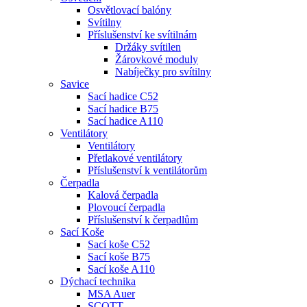
Osvětlovací balóny
Svítilny
Příslušenství ke svítilnám
Držáky svítilen
Žárovkové moduly
Nabíječky pro svítilny
Savice
Sací hadice C52
Sací hadice B75
Sací hadice A110
Ventilátory
Ventilátory
Přetlakové ventilátory
Příslušenství k ventilátorům
Čerpadla
Kalová čerpadla
Plovoucí čerpadla
Příslušenství k čerpadlům
Sací Koše
Sací koše C52
Sací koše B75
Sací koše A110
Dýchací technika
MSA Auer
SCOTT