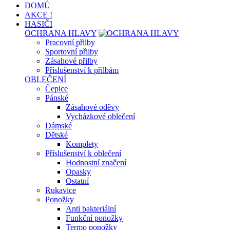
DOMŮ
AKCE !
HASIČI
OCHRANA HLAVY
Pracovní přilby
Sportovní přilby
Zásahové přilby
Příslušenství k přilbám
OBLEČENÍ
Čepice
Pánské
Zásahové oděvy
Vycházkové oblečení
Dámské
Dětské
Komplety
Příslušenství k oblečení
Hodnostní značení
Opasky
Ostatní
Rukavice
Ponožky
Anti bakteriální
Funkční ponožky
Termo ponožky