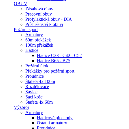
OBUV
Zásahová obuv
Pracovní obuv
Profylaktická obuv - DIA
Příslušenství k obuvi
Požární sport
Armatury
60m překážek
100m překážek
Hadice
Hadice C38 - C42 - C52
Hadice B65 - B75
Požární útok
Překážky pro požární sport
Proudnice
Štafeta 4x 100m
Rozdělovače
Savice
Sací koše
Štafeta 4x 60m
Výzbroj
Armatury
Hadicové přechody
Ostatní armatury
Proudnice