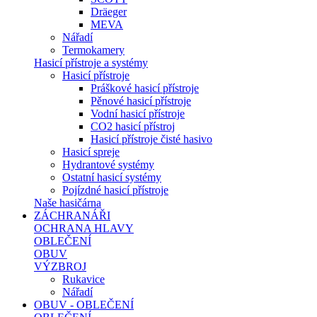
Dräeger
MEVA
Nářadí
Termokamery
Hasicí přístroje a systémy
Hasicí přístroje
Práškové hasicí přístroje
Pěnové hasicí přístroje
Vodní hasicí přístroje
CO2 hasicí přístroj
Hasicí přístroje čisté hasivo
Hasicí spreje
Hydrantové systémy
Ostatní hasicí systémy
Pojízdné hasicí přístroje
Naše hasičárna
ZÁCHRANÁŘI
OCHRANA HLAVY
OBLEČENÍ
OBUV
VÝZBROJ
Rukavice
Nářadí
OBUV - OBLEČENÍ