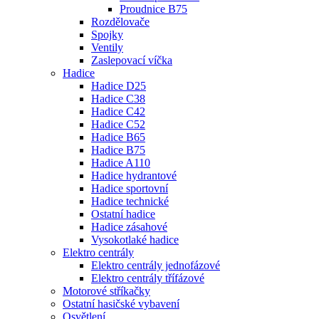
Proudnice B75
Rozdělovače
Spojky
Ventily
Zaslepovací víčka
Hadice
Hadice D25
Hadice C38
Hadice C42
Hadice C52
Hadice B65
Hadice B75
Hadice A110
Hadice hydrantové
Hadice sportovní
Hadice technické
Ostatní hadice
Hadice zásahové
Vysokotlaké hadice
Elektro centrály
Elektro centrály jednofázové
Elektro centrály třífázové
Motorové stříkačky
Ostatní hasičské vybavení
Osvětlení