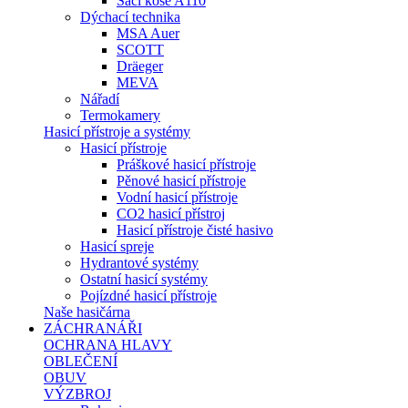
Sací koše A110
Dýchací technika
MSA Auer
SCOTT
Dräeger
MEVA
Nářadí
Termokamery
Hasicí přístroje a systémy
Hasicí přístroje
Práškové hasicí přístroje
Pěnové hasicí přístroje
Vodní hasicí přístroje
CO2 hasicí přístroj
Hasicí přístroje čisté hasivo
Hasicí spreje
Hydrantové systémy
Ostatní hasicí systémy
Pojízdné hasicí přístroje
Naše hasičárna
ZÁCHRANÁŘI
OCHRANA HLAVY
OBLEČENÍ
OBUV
VÝZBROJ