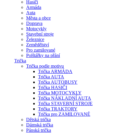
Hasiči
Armáda
Auta
Města a obce
Doprava
Motocykly
Stavební stroje
Železnice
Zemědělství
Pro zamilované
Polštářky na přání
Trička
Trička podle motivu
Trička ARMÁDA
Trička AUTA
Trička AUTOBUSY
Trička HASIČI
Trička MOTOCYKLY
Trička NÁKLADNÍ AUTA
Trička STAVEBNÍ STROJE
Trička TRAKTORY
Trička pro ZAMILOVANÉ
Dětská trička
Dámská trička
Pánská trička