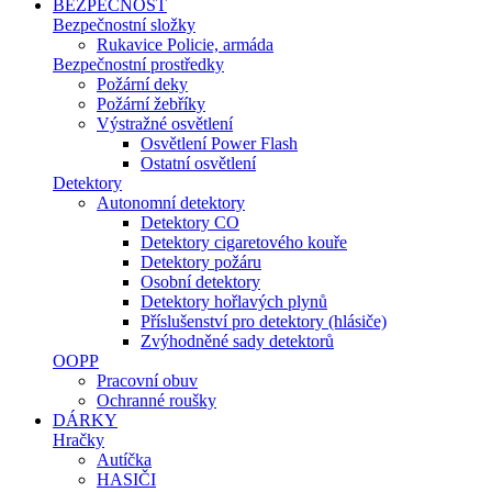
BEZPEČNOST
Bezpečnostní složky
Rukavice Policie, armáda
Bezpečnostní prostředky
Požární deky
Požární žebříky
Výstražné osvětlení
Osvětlení Power Flash
Ostatní osvětlení
Detektory
Autonomní detektory
Detektory CO
Detektory cigaretového kouře
Detektory požáru
Osobní detektory
Detektory hořlavých plynů
Příslušenství pro detektory (hlásiče)
Zvýhodněné sady detektorů
OOPP
Pracovní obuv
Ochranné roušky
DÁRKY
Hračky
Autíčka
HASIČI