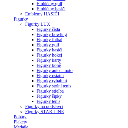
Emblémy golf
Emblémy hasiči
Emblémy HASIČI
Figurky
Figurky LUX
Figurky čísla
Figurky bowling
Figurky fotbal
Figurky golf
Figurky hasiči
Figurky hokej
Figurky karty
Figurky koně
Figurky auto - moto
Figurky ostatní
Figurky rybaření
Figurky stolní tenis
Figurky střelba
Figurky šipky
Figurky tenis
Figurky na podstavci
Figurky STAR LINE
Poháry
Plakety
Medaile