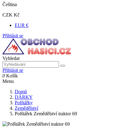
Čeština
CZK Kč
EUR €
Přihlásit se
Vyhledat
Přihlásit se
0
Košík
Menu
Domů
DÁRKY
Polštářky
Zemědělství
Polštářek Zemědělství traktor 69