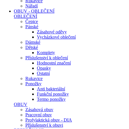
Rukavice
Nářadí
OBUV - OBLEČENÍ
OBLEČENÍ
Čepice
Pánské
Zásahové oděvy
Vycházkové oblečení
Dámské
Dětské
Komplety
Příslušenství k oblečení
Hodnostní značení
Opasky
Ostatní
Rukavice
Ponožky
Anti bakteriální
Funkční ponožky
Termo ponožky
OBUV
Zásahová obuv
Pracovní obuv
Profylaktická obuv - DIA
Příslušenství k obuvi