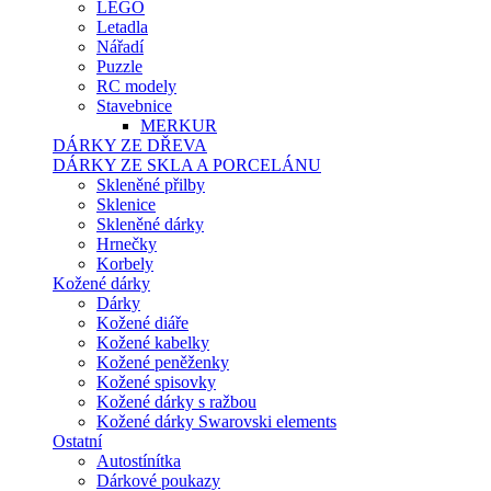
LEGO
Letadla
Nářadí
Puzzle
RC modely
Stavebnice
MERKUR
DÁRKY ZE DŘEVA
DÁRKY ZE SKLA A PORCELÁNU
Skleněné přilby
Sklenice
Skleněné dárky
Hrnečky
Korbely
Kožené dárky
Dárky
Kožené diáře
Kožené kabelky
Kožené peněženky
Kožené spisovky
Kožené dárky s ražbou
Kožené dárky Swarovski elements
Ostatní
Autostínítka
Dárkové poukazy