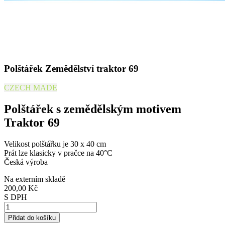
Polštářek Zemědělství traktor 69
CZECH MADE
Polštářek s zemědělským motivem
Traktor 69
Velikost polštářku je 30 x 40 cm
Prát lze klasicky v pračce na 40°C
Česká výroba
Na externím skladě
200,00 Kč
S DPH
Přidat do košíku