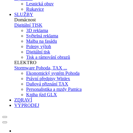
Lesnická obuv
Rukavice
SLUŽBY
Domácnost
Digitální TISK
3D reklama
Světelná reklama
Malba na fasádu
Polepy výloh
Digitální tisk
Tisk a rámování obrazů
ELEKTRO
Stormware Pohoda, TAX ...
Ekonomický systém Pohoda
Právní předpisy Winlex
Daňová přiznání TAX
Personalistika a mzdy Pamica
Kniha jízd GLX
ZDRAVÍ
VÝPRODEJ