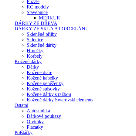
Puzzle
RC modely
Stavebnice
MERKUR
DÁRKY ZE DŘEVA
DÁRKY ZE SKLA A PORCELÁNU
Skleněné přilby
Sklenice
Skleněné dárky
Hrnečky
Korbely
Kožené dárky
Dárky
Kožené diáře
Kožené kabelky
Kožené peněženky
Kožené spisovky
Kožené dárky s ražbou
Kožené dárky Swarovski elements
Ostatní
Autostínítka
Dárkové poukazy
Otvíráky
Placatky
Polštářky