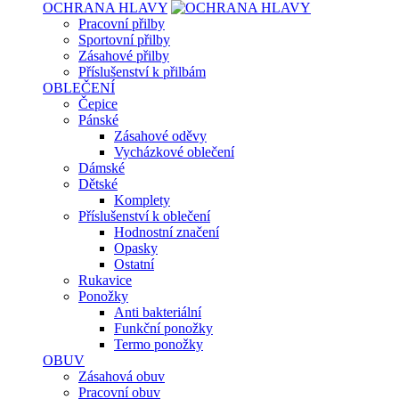
OCHRANA HLAVY
Pracovní přilby
Sportovní přilby
Zásahové přilby
Příslušenství k přilbám
OBLEČENÍ
Čepice
Pánské
Zásahové oděvy
Vycházkové oblečení
Dámské
Dětské
Komplety
Příslušenství k oblečení
Hodnostní značení
Opasky
Ostatní
Rukavice
Ponožky
Anti bakteriální
Funkční ponožky
Termo ponožky
OBUV
Zásahová obuv
Pracovní obuv