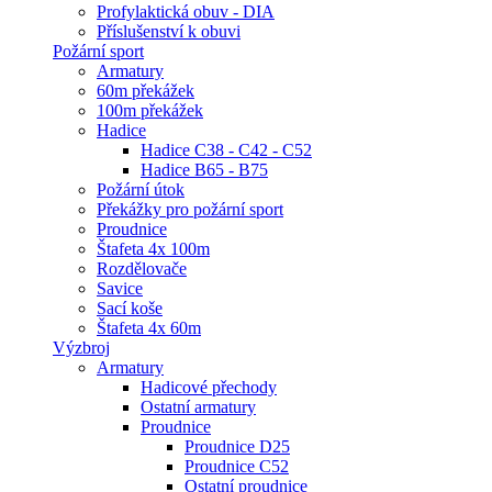
Profylaktická obuv - DIA
Příslušenství k obuvi
Požární sport
Armatury
60m překážek
100m překážek
Hadice
Hadice C38 - C42 - C52
Hadice B65 - B75
Požární útok
Překážky pro požární sport
Proudnice
Štafeta 4x 100m
Rozdělovače
Savice
Sací koše
Štafeta 4x 60m
Výzbroj
Armatury
Hadicové přechody
Ostatní armatury
Proudnice
Proudnice D25
Proudnice C52
Ostatní proudnice