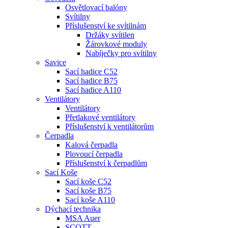
Osvětlovací balóny
Svítilny
Příslušenství ke svítilnám
Držáky svítilen
Žárovkové moduly
Nabíječky pro svítilny
Savice
Sací hadice C52
Sací hadice B75
Sací hadice A110
Ventilátory
Ventilátory
Přetlakové ventilátory
Příslušenství k ventilátorům
Čerpadla
Kalová čerpadla
Plovoucí čerpadla
Příslušenství k čerpadlům
Sací Koše
Sací koše C52
Sací koše B75
Sací koše A110
Dýchací technika
MSA Auer
SCOTT