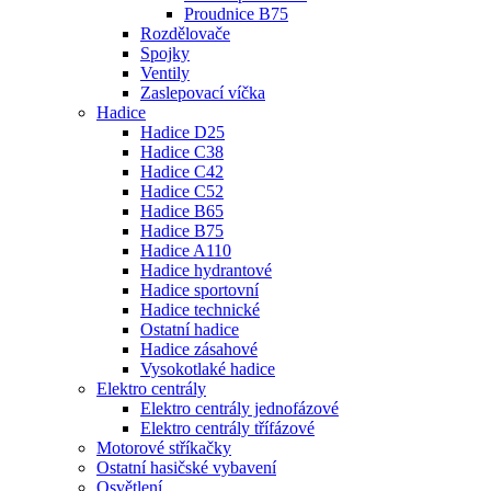
Proudnice B75
Rozdělovače
Spojky
Ventily
Zaslepovací víčka
Hadice
Hadice D25
Hadice C38
Hadice C42
Hadice C52
Hadice B65
Hadice B75
Hadice A110
Hadice hydrantové
Hadice sportovní
Hadice technické
Ostatní hadice
Hadice zásahové
Vysokotlaké hadice
Elektro centrály
Elektro centrály jednofázové
Elektro centrály třífázové
Motorové stříkačky
Ostatní hasičské vybavení
Osvětlení