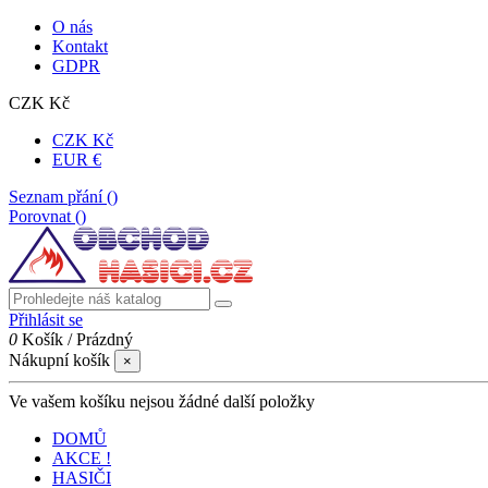
O nás
Kontakt
GDPR
CZK Kč
CZK Kč
EUR €
Seznam přání (
)
Porovnat (
)
Přihlásit se
0
Košík
/
Prázdný
Nákupní košík
×
Ve vašem košíku nejsou žádné další položky
DOMŮ
AKCE !
HASIČI