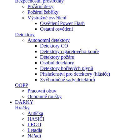
Bezpečnostní prostředky
Požární deky
Požární žebříky
Výstražné osvětlení
Osvětlení Power Flash
Ostatní osvětlení
Detektory
Autonomní detektory
Detektory CO
Detektory cigaretového kouře
Detektory požáru
Osobní detektory
Detektory hořlavých plynů
Příslušenství pro detektory (hlásiče)
Zvýhodněné sady detektorů
OOPP
Pracovní obuv
Ochranné roušky
DÁRKY
Hračky
Autíčka
HASIČI
LEGO
Letadla
Nářadí