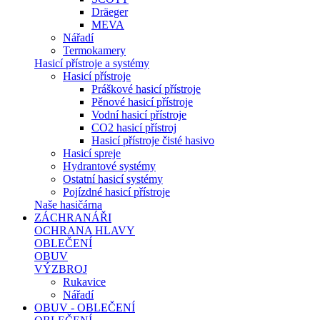
Dräeger
MEVA
Nářadí
Termokamery
Hasicí přístroje a systémy
Hasicí přístroje
Práškové hasicí přístroje
Pěnové hasicí přístroje
Vodní hasicí přístroje
CO2 hasicí přístroj
Hasicí přístroje čisté hasivo
Hasicí spreje
Hydrantové systémy
Ostatní hasicí systémy
Pojízdné hasicí přístroje
Naše hasičárna
ZÁCHRANÁŘI
OCHRANA HLAVY
OBLEČENÍ
OBUV
VÝZBROJ
Rukavice
Nářadí
OBUV - OBLEČENÍ