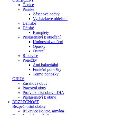
OBLEČENÍ
Čepice
Pánské
Zásahové oděvy
Vycházkové oblečení
Dámské
Dětské
Komplety
Příslušenství k oblečení
Hodnostní značení
Opasky
Ostatní
Rukavice
Ponožky
Anti bakteriální
Funkční ponožky
Termo ponožky
OBUV
Zásahová obuv
Pracovní obuv
Profylaktická obuv - DIA
Příslušenství k obuvi
BEZPEČNOST
Bezpečnostní složky
Rukavice Policie, armáda