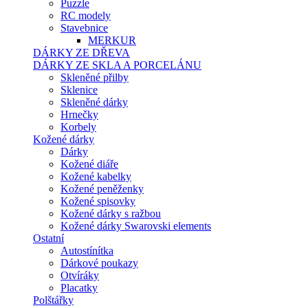
Puzzle
RC modely
Stavebnice
MERKUR
DÁRKY ZE DŘEVA
DÁRKY ZE SKLA A PORCELÁNU
Skleněné přilby
Sklenice
Skleněné dárky
Hrnečky
Korbely
Kožené dárky
Dárky
Kožené diáře
Kožené kabelky
Kožené peněženky
Kožené spisovky
Kožené dárky s ražbou
Kožené dárky Swarovski elements
Ostatní
Autostínítka
Dárkové poukazy
Otvíráky
Placatky
Polštářky