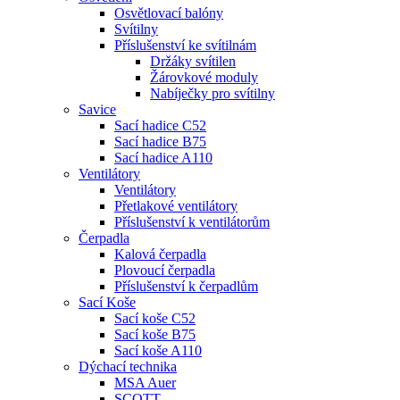
Osvětlovací balóny
Svítilny
Příslušenství ke svítilnám
Držáky svítilen
Žárovkové moduly
Nabíječky pro svítilny
Savice
Sací hadice C52
Sací hadice B75
Sací hadice A110
Ventilátory
Ventilátory
Přetlakové ventilátory
Příslušenství k ventilátorům
Čerpadla
Kalová čerpadla
Plovoucí čerpadla
Příslušenství k čerpadlům
Sací Koše
Sací koše C52
Sací koše B75
Sací koše A110
Dýchací technika
MSA Auer
SCOTT