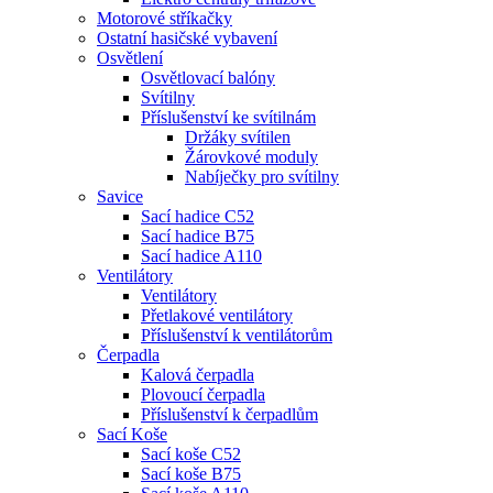
Motorové stříkačky
Ostatní hasičské vybavení
Osvětlení
Osvětlovací balóny
Svítilny
Příslušenství ke svítilnám
Držáky svítilen
Žárovkové moduly
Nabíječky pro svítilny
Savice
Sací hadice C52
Sací hadice B75
Sací hadice A110
Ventilátory
Ventilátory
Přetlakové ventilátory
Příslušenství k ventilátorům
Čerpadla
Kalová čerpadla
Plovoucí čerpadla
Příslušenství k čerpadlům
Sací Koše
Sací koše C52
Sací koše B75