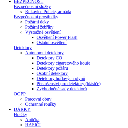
BEZPEČNOST
Bezpečnostní složky
Rukavice Policie, armáda
Bezpečnostní prostředky
Požární deky
Požární žebříky
Výstražné osvětlení
Osvětlení Power Flash
Ostatní osvětlení
Detektory
Autonomní detektory
Detektory CO
Detektory cigaretového kouře
Detektory požáru
Osobní detektory
Detektory hořlavých plynů
Příslušenství pro detektory (hlásiče)
Zvýhodněné sady detektorů
OOPP
Pracovní obuv
Ochranné roušky
DÁRKY
Hračky
Autíčka
HASIČI