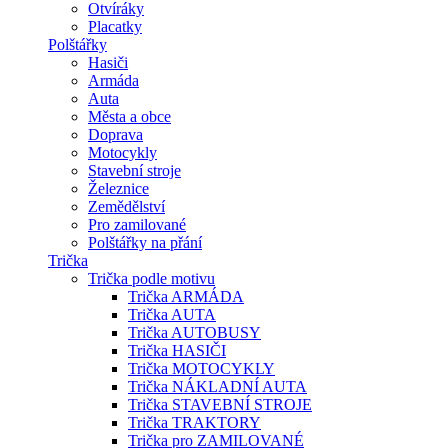
Otvíráky
Placatky
Polštářky
Hasiči
Armáda
Auta
Města a obce
Doprava
Motocykly
Stavební stroje
Železnice
Zemědělství
Pro zamilované
Polštářky na přání
Trička
Trička podle motivu
Trička ARMÁDA
Trička AUTA
Trička AUTOBUSY
Trička HASIČI
Trička MOTOCYKLY
Trička NÁKLADNÍ AUTA
Trička STAVEBNÍ STROJE
Trička TRAKTORY
Trička pro ZAMILOVANÉ