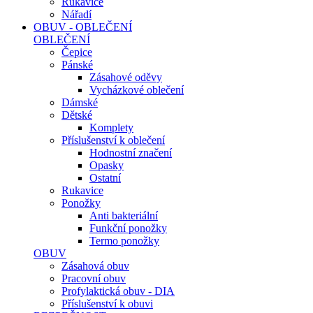
Rukavice
Nářadí
OBUV - OBLEČENÍ
OBLEČENÍ
Čepice
Pánské
Zásahové oděvy
Vycházkové oblečení
Dámské
Dětské
Komplety
Příslušenství k oblečení
Hodnostní značení
Opasky
Ostatní
Rukavice
Ponožky
Anti bakteriální
Funkční ponožky
Termo ponožky
OBUV
Zásahová obuv
Pracovní obuv
Profylaktická obuv - DIA
Příslušenství k obuvi