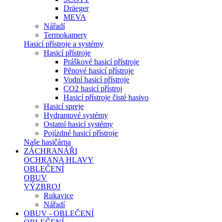
Dräeger
MEVA
Nářadí
Termokamery
Hasicí přístroje a systémy
Hasicí přístroje
Práškové hasicí přístroje
Pěnové hasicí přístroje
Vodní hasicí přístroje
CO2 hasicí přístroj
Hasicí přístroje čisté hasivo
Hasicí spreje
Hydrantové systémy
Ostatní hasicí systémy
Pojízdné hasicí přístroje
Naše hasičárna
ZÁCHRANÁŘI
OCHRANA HLAVY
OBLEČENÍ
OBUV
VÝZBROJ
Rukavice
Nářadí
OBUV - OBLEČENÍ