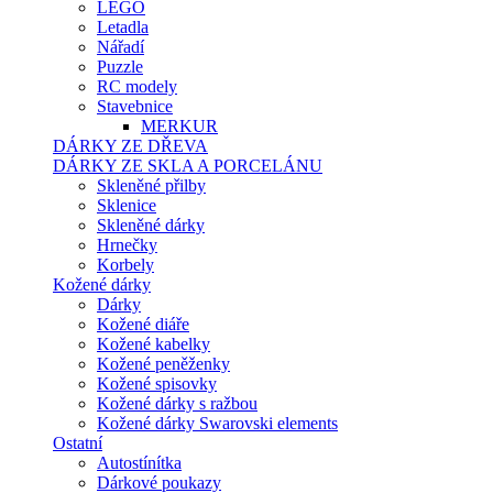
LEGO
Letadla
Nářadí
Puzzle
RC modely
Stavebnice
MERKUR
DÁRKY ZE DŘEVA
DÁRKY ZE SKLA A PORCELÁNU
Skleněné přilby
Sklenice
Skleněné dárky
Hrnečky
Korbely
Kožené dárky
Dárky
Kožené diáře
Kožené kabelky
Kožené peněženky
Kožené spisovky
Kožené dárky s ražbou
Kožené dárky Swarovski elements
Ostatní
Autostínítka
Dárkové poukazy