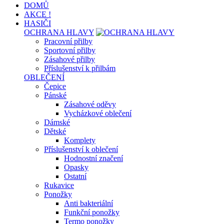
DOMŮ
AKCE !
HASIČI
OCHRANA HLAVY
Pracovní přilby
Sportovní přilby
Zásahové přilby
Příslušenství k přilbám
OBLEČENÍ
Čepice
Pánské
Zásahové oděvy
Vycházkové oblečení
Dámské
Dětské
Komplety
Příslušenství k oblečení
Hodnostní značení
Opasky
Ostatní
Rukavice
Ponožky
Anti bakteriální
Funkční ponožky
Termo ponožky