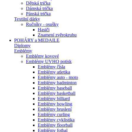
Dětská trička
Dámská trička
Pánská trička
Textilní dárky
Ručníky - osušky
Hasiči
Znamení zvěrokruhu
POHÁRY a MEDAILE
Diplomy
Emblémy
Emblémy kovové
Emblémy UVHQ potisk
Emblémy čísla
Emblémy atletika
Emblémy auto - moto
Emblémy badminton
Emblémy baseball
Emblémy basketball
Emblémy billiard
Emblémy bowling
Emblémy bruslení
Emblémy curling
Emblémy cyklistika
Emblémy floorball
Emblémy fotbal