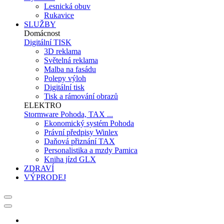
Lesnická obuv
Rukavice
SLUŽBY
Domácnost
Digitální TISK
3D reklama
Světelná reklama
Malba na fasádu
Polepy výloh
Digitální tisk
Tisk a rámování obrazů
ELEKTRO
Stormware Pohoda, TAX ...
Ekonomický systém Pohoda
Právní předpisy Winlex
Daňová přiznání TAX
Personalistika a mzdy Pamica
Kniha jízd GLX
ZDRAVÍ
VÝPRODEJ