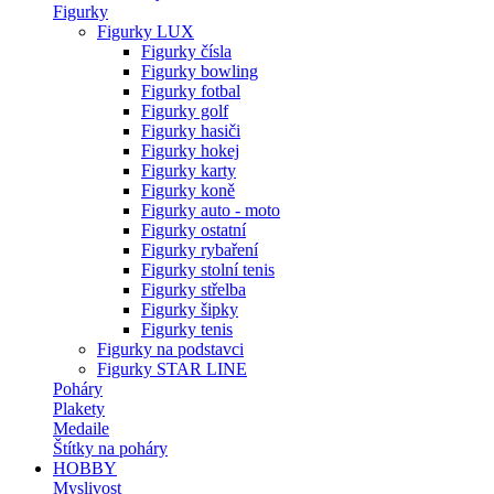
Figurky
Figurky LUX
Figurky čísla
Figurky bowling
Figurky fotbal
Figurky golf
Figurky hasiči
Figurky hokej
Figurky karty
Figurky koně
Figurky auto - moto
Figurky ostatní
Figurky rybaření
Figurky stolní tenis
Figurky střelba
Figurky šipky
Figurky tenis
Figurky na podstavci
Figurky STAR LINE
Poháry
Plakety
Medaile
Štítky na poháry
HOBBY
Myslivost