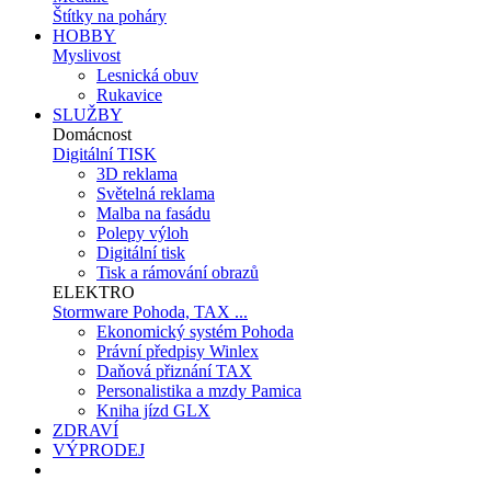
Štítky na poháry
HOBBY
Myslivost
Lesnická obuv
Rukavice
SLUŽBY
Domácnost
Digitální TISK
3D reklama
Světelná reklama
Malba na fasádu
Polepy výloh
Digitální tisk
Tisk a rámování obrazů
ELEKTRO
Stormware Pohoda, TAX ...
Ekonomický systém Pohoda
Právní předpisy Winlex
Daňová přiznání TAX
Personalistika a mzdy Pamica
Kniha jízd GLX
ZDRAVÍ
VÝPRODEJ