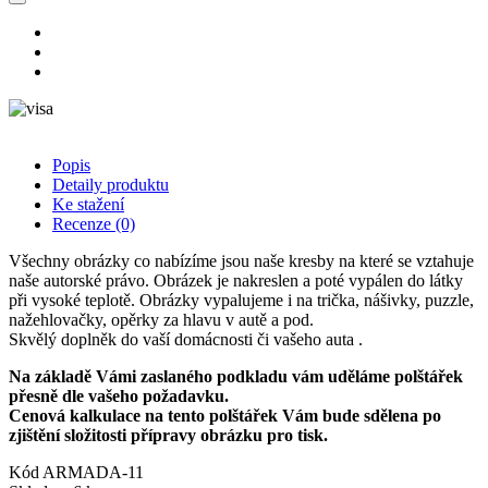
Popis
Detaily produktu
Ke stažení
Recenze
(0)
Všechny obrázky co nabízíme jsou naše kresby na které se vztahuje
naše autorské právo. Obrázek je nakreslen a poté vypálen do látky
při vysoké teplotě. Obrázky vypalujeme i na trička, nášivky, puzzle,
nažehlovačky, opěrky za hlavu v autě a pod.
Skvělý doplněk do vaší domácnosti či vašeho auta .
Na základě Vámi zaslaného podkladu vám uděláme polštářek
přesně dle vašeho požadavku.
Cenová kalkulace na tento polštářek Vám bude sdělena po
zjištění složitosti přípravy obrázku pro tisk.
Kód
ARMADA-11