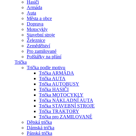
Hasiči
Armáda
Auta
Města a obce
Doprava
Motocykly
Stavební stroje
Železnice
Zemědělství
Pro zamilované
Polštářky na přání
Trička
Trička podle motivu
Trička ARMÁDA
Trička AUTA
Trička AUTOBUSY
Trička HASIČI
Trička MOTOCYKLY
Trička NÁKLADNÍ AUTA
Trička STAVEBNÍ STROJE
Trička TRAKTORY
Trička pro ZAMILOVANÉ
Dětská trička
Dámská trička
Pánská trička