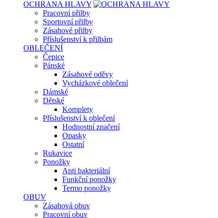
OCHRANA HLAVY
Pracovní přilby
Sportovní přilby
Zásahové přilby
Příslušenství k přilbám
OBLEČENÍ
Čepice
Pánské
Zásahové oděvy
Vycházkové oblečení
Dámské
Dětské
Komplety
Příslušenství k oblečení
Hodnostní značení
Opasky
Ostatní
Rukavice
Ponožky
Anti bakteriální
Funkční ponožky
Termo ponožky
OBUV
Zásahová obuv
Pracovní obuv