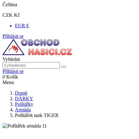
Čeština
CZK Kč
EUR €
Přihlásit se
Vyhledat
Přihlásit se
0
Košík
Menu
Domů
DÁRKY
Polštářky
Armáda
Polštářek tank TIGER