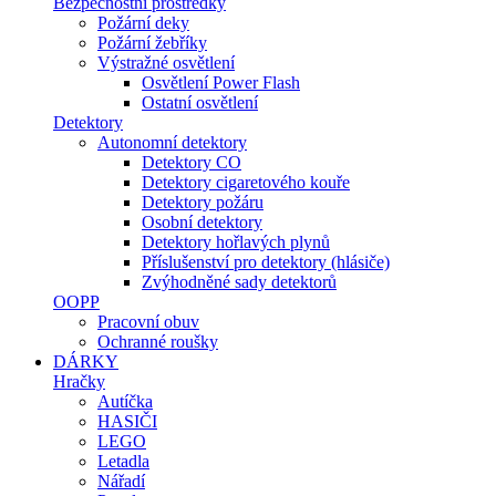
Bezpečnostní prostředky
Požární deky
Požární žebříky
Výstražné osvětlení
Osvětlení Power Flash
Ostatní osvětlení
Detektory
Autonomní detektory
Detektory CO
Detektory cigaretového kouře
Detektory požáru
Osobní detektory
Detektory hořlavých plynů
Příslušenství pro detektory (hlásiče)
Zvýhodněné sady detektorů
OOPP
Pracovní obuv
Ochranné roušky
DÁRKY
Hračky
Autíčka
HASIČI
LEGO
Letadla
Nářadí