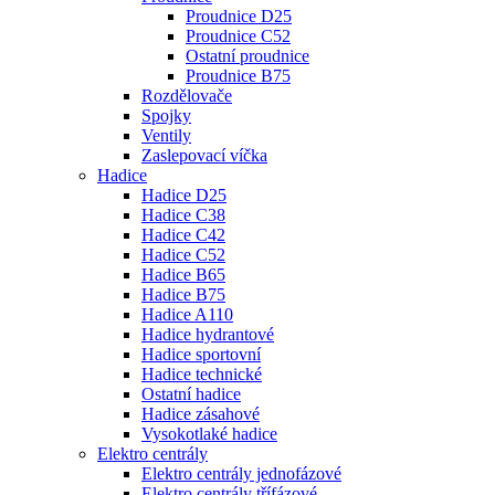
Proudnice D25
Proudnice C52
Ostatní proudnice
Proudnice B75
Rozdělovače
Spojky
Ventily
Zaslepovací víčka
Hadice
Hadice D25
Hadice C38
Hadice C42
Hadice C52
Hadice B65
Hadice B75
Hadice A110
Hadice hydrantové
Hadice sportovní
Hadice technické
Ostatní hadice
Hadice zásahové
Vysokotlaké hadice
Elektro centrály
Elektro centrály jednofázové
Elektro centrály třífázové