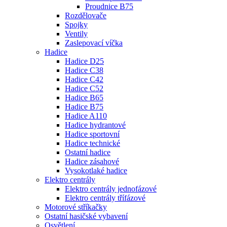
Proudnice B75
Rozdělovače
Spojky
Ventily
Zaslepovací víčka
Hadice
Hadice D25
Hadice C38
Hadice C42
Hadice C52
Hadice B65
Hadice B75
Hadice A110
Hadice hydrantové
Hadice sportovní
Hadice technické
Ostatní hadice
Hadice zásahové
Vysokotlaké hadice
Elektro centrály
Elektro centrály jednofázové
Elektro centrály třífázové
Motorové stříkačky
Ostatní hasičské vybavení
Osvětlení