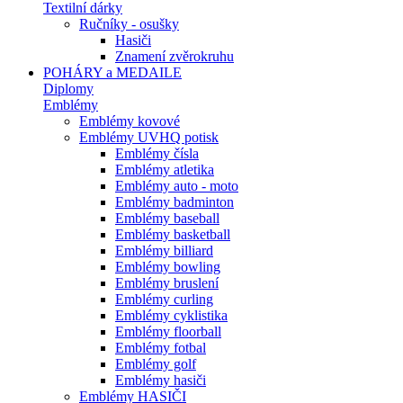
Textilní dárky
Ručníky - osušky
Hasiči
Znamení zvěrokruhu
POHÁRY a MEDAILE
Diplomy
Emblémy
Emblémy kovové
Emblémy UVHQ potisk
Emblémy čísla
Emblémy atletika
Emblémy auto - moto
Emblémy badminton
Emblémy baseball
Emblémy basketball
Emblémy billiard
Emblémy bowling
Emblémy bruslení
Emblémy curling
Emblémy cyklistika
Emblémy floorball
Emblémy fotbal
Emblémy golf
Emblémy hasiči
Emblémy HASIČI