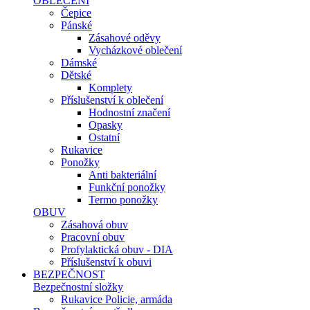
OBLEČENÍ
Čepice
Pánské
Zásahové oděvy
Vycházkové oblečení
Dámské
Dětské
Komplety
Příslušenství k oblečení
Hodnostní značení
Opasky
Ostatní
Rukavice
Ponožky
Anti bakteriální
Funkční ponožky
Termo ponožky
OBUV
Zásahová obuv
Pracovní obuv
Profylaktická obuv - DIA
Příslušenství k obuvi
BEZPEČNOST
Bezpečnostní složky
Rukavice Policie, armáda