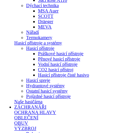
Sací koše A110
Dýchací technika
MSA Auer
SCOTT
Dräeger
MEVA
Nářadí
Termokamery
Hasicí přístroje a systémy
Hasicí přístroje
Práškové hasicí přístroje
Pěnové hasicí přístroje
Vodní hasicí přístroje
CO2 hasicí přístroj
Hasicí přístroje čisté hasivo
Hasicí spreje
Hydrantové systémy
Ostatní hasicí systémy
Pojízdné hasicí přístroje
Naše hasičárna
ZÁCHRANÁŘI
OCHRANA HLAVY
OBLEČENÍ
OBUV
VÝZBROJ