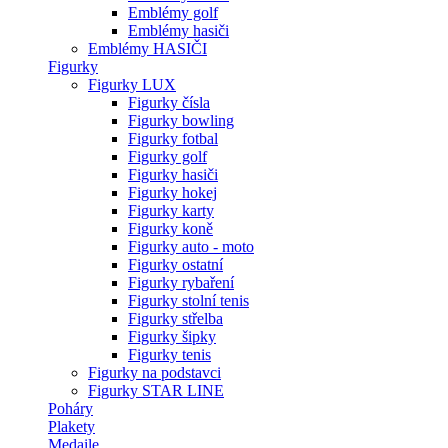
Emblémy golf
Emblémy hasiči
Emblémy HASIČI
Figurky
Figurky LUX
Figurky čísla
Figurky bowling
Figurky fotbal
Figurky golf
Figurky hasiči
Figurky hokej
Figurky karty
Figurky koně
Figurky auto - moto
Figurky ostatní
Figurky rybaření
Figurky stolní tenis
Figurky střelba
Figurky šipky
Figurky tenis
Figurky na podstavci
Figurky STAR LINE
Poháry
Plakety
Medaile