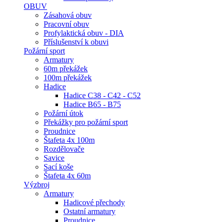
OBUV
Zásahová obuv
Pracovní obuv
Profylaktická obuv - DIA
Příslušenství k obuvi
Požární sport
Armatury
60m překážek
100m překážek
Hadice
Hadice C38 - C42 - C52
Hadice B65 - B75
Požární útok
Překážky pro požární sport
Proudnice
Štafeta 4x 100m
Rozdělovače
Savice
Sací koše
Štafeta 4x 60m
Výzbroj
Armatury
Hadicové přechody
Ostatní armatury
Proudnice