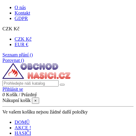
O nás
Kontakt
GDPR
CZK Kč
CZK Kč
EUR €
Seznam přání (
)
Porovnat (
)
Přihlásit se
0
Košík
/
Prázdný
Nákupní košík
×
Ve vašem košíku nejsou žádné další položky
DOMŮ
AKCE !
HASIČI