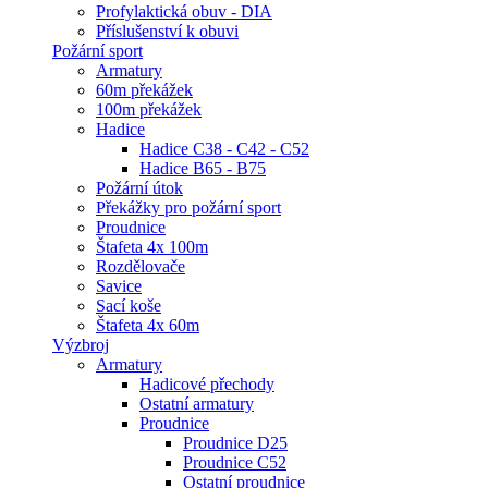
Profylaktická obuv - DIA
Příslušenství k obuvi
Požární sport
Armatury
60m překážek
100m překážek
Hadice
Hadice C38 - C42 - C52
Hadice B65 - B75
Požární útok
Překážky pro požární sport
Proudnice
Štafeta 4x 100m
Rozdělovače
Savice
Sací koše
Štafeta 4x 60m
Výzbroj
Armatury
Hadicové přechody
Ostatní armatury
Proudnice
Proudnice D25
Proudnice C52
Ostatní proudnice