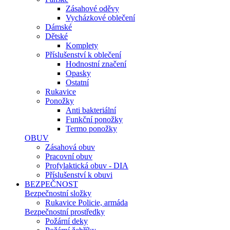
Zásahové oděvy
Vycházkové oblečení
Dámské
Dětské
Komplety
Příslušenství k oblečení
Hodnostní značení
Opasky
Ostatní
Rukavice
Ponožky
Anti bakteriální
Funkční ponožky
Termo ponožky
OBUV
Zásahová obuv
Pracovní obuv
Profylaktická obuv - DIA
Příslušenství k obuvi
BEZPEČNOST
Bezpečnostní složky
Rukavice Policie, armáda
Bezpečnostní prostředky
Požární deky