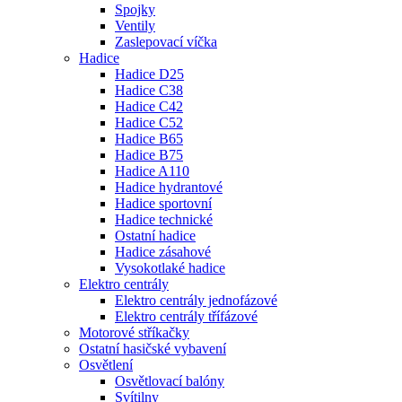
Spojky
Ventily
Zaslepovací víčka
Hadice
Hadice D25
Hadice C38
Hadice C42
Hadice C52
Hadice B65
Hadice B75
Hadice A110
Hadice hydrantové
Hadice sportovní
Hadice technické
Ostatní hadice
Hadice zásahové
Vysokotlaké hadice
Elektro centrály
Elektro centrály jednofázové
Elektro centrály třífázové
Motorové stříkačky
Ostatní hasičské vybavení
Osvětlení
Osvětlovací balóny
Svítilny