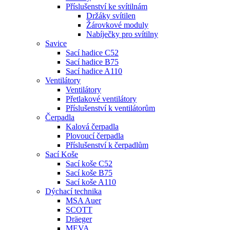
Příslušenství ke svítilnám
Držáky svítilen
Žárovkové moduly
Nabíječky pro svítilny
Savice
Sací hadice C52
Sací hadice B75
Sací hadice A110
Ventilátory
Ventilátory
Přetlakové ventilátory
Příslušenství k ventilátorům
Čerpadla
Kalová čerpadla
Plovoucí čerpadla
Příslušenství k čerpadlům
Sací Koše
Sací koše C52
Sací koše B75
Sací koše A110
Dýchací technika
MSA Auer
SCOTT
Dräeger
MEVA