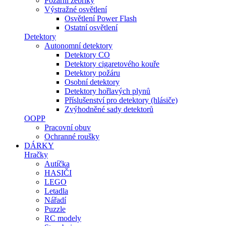
Požární žebříky
Výstražné osvětlení
Osvětlení Power Flash
Ostatní osvětlení
Detektory
Autonomní detektory
Detektory CO
Detektory cigaretového kouře
Detektory požáru
Osobní detektory
Detektory hořlavých plynů
Příslušenství pro detektory (hlásiče)
Zvýhodněné sady detektorů
OOPP
Pracovní obuv
Ochranné roušky
DÁRKY
Hračky
Autíčka
HASIČI
LEGO
Letadla
Nářadí
Puzzle
RC modely