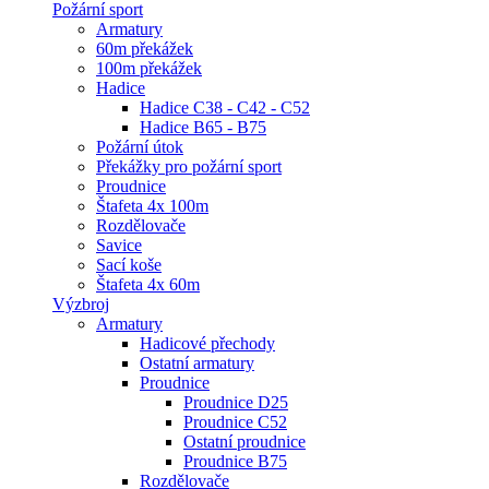
Požární sport
Armatury
60m překážek
100m překážek
Hadice
Hadice C38 - C42 - C52
Hadice B65 - B75
Požární útok
Překážky pro požární sport
Proudnice
Štafeta 4x 100m
Rozdělovače
Savice
Sací koše
Štafeta 4x 60m
Výzbroj
Armatury
Hadicové přechody
Ostatní armatury
Proudnice
Proudnice D25
Proudnice C52
Ostatní proudnice
Proudnice B75
Rozdělovače