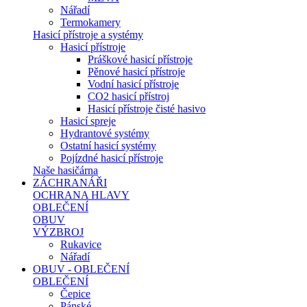
Nářadí
Termokamery
Hasicí přístroje a systémy
Hasicí přístroje
Práškové hasicí přístroje
Pěnové hasicí přístroje
Vodní hasicí přístroje
CO2 hasicí přístroj
Hasicí přístroje čisté hasivo
Hasicí spreje
Hydrantové systémy
Ostatní hasicí systémy
Pojízdné hasicí přístroje
Naše hasičárna
ZÁCHRANÁŘI
OCHRANA HLAVY
OBLEČENÍ
OBUV
VÝZBROJ
Rukavice
Nářadí
OBUV - OBLEČENÍ
OBLEČENÍ
Čepice
Pánské