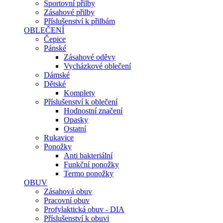
Sportovní přilby
Zásahové přilby
Příslušenství k přilbám
OBLEČENÍ
Čepice
Pánské
Zásahové oděvy
Vycházkové oblečení
Dámské
Dětské
Komplety
Příslušenství k oblečení
Hodnostní značení
Opasky
Ostatní
Rukavice
Ponožky
Anti bakteriální
Funkční ponožky
Termo ponožky
OBUV
Zásahová obuv
Pracovní obuv
Profylaktická obuv - DIA
Příslušenství k obuvi