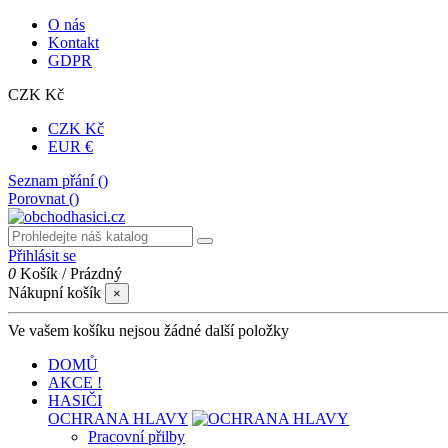
O nás
Kontakt
GDPR
CZK Kč
CZK Kč
EUR €
Seznam přání (
)
Porovnat (
)
Přihlásit se
0
Košík
/
Prázdný
Nákupní košík
×
Ve vašem košíku nejsou žádné další položky
DOMŮ
AKCE !
HASIČI
OCHRANA HLAVY
Pracovní přilby