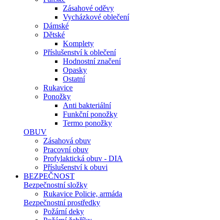
Zásahové oděvy
Vycházkové oblečení
Dámské
Dětské
Komplety
Příslušenství k oblečení
Hodnostní značení
Opasky
Ostatní
Rukavice
Ponožky
Anti bakteriální
Funkční ponožky
Termo ponožky
OBUV
Zásahová obuv
Pracovní obuv
Profylaktická obuv - DIA
Příslušenství k obuvi
BEZPEČNOST
Bezpečnostní složky
Rukavice Policie, armáda
Bezpečnostní prostředky
Požární deky