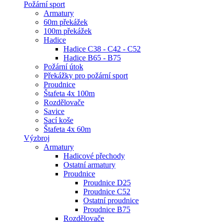
Požární sport
Armatury
60m překážek
100m překážek
Hadice
Hadice C38 - C42 - C52
Hadice B65 - B75
Požární útok
Překážky pro požární sport
Proudnice
Štafeta 4x 100m
Rozdělovače
Savice
Sací koše
Štafeta 4x 60m
Výzbroj
Armatury
Hadicové přechody
Ostatní armatury
Proudnice
Proudnice D25
Proudnice C52
Ostatní proudnice
Proudnice B75
Rozdělovače