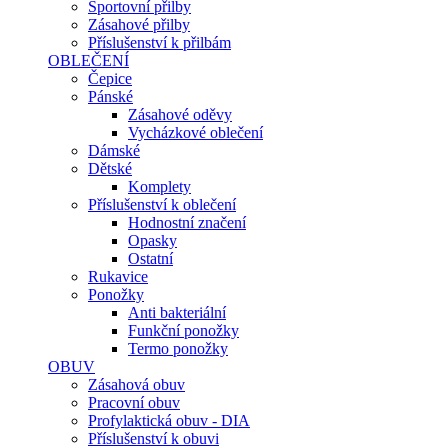
Sportovní přilby
Zásahové přilby
Příslušenství k přilbám
OBLEČENÍ
Čepice
Pánské
Zásahové oděvy
Vycházkové oblečení
Dámské
Dětské
Komplety
Příslušenství k oblečení
Hodnostní značení
Opasky
Ostatní
Rukavice
Ponožky
Anti bakteriální
Funkční ponožky
Termo ponožky
OBUV
Zásahová obuv
Pracovní obuv
Profylaktická obuv - DIA
Příslušenství k obuvi