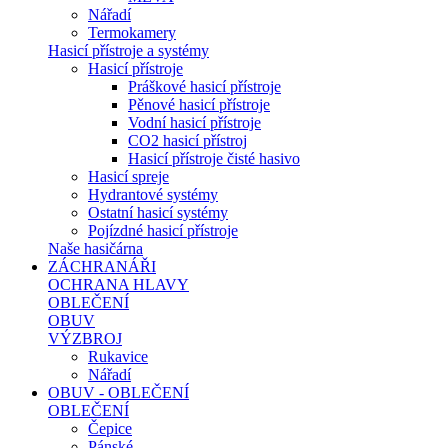
Nářadí
Termokamery
Hasicí přístroje a systémy
Hasicí přístroje
Práškové hasicí přístroje
Pěnové hasicí přístroje
Vodní hasicí přístroje
CO2 hasicí přístroj
Hasicí přístroje čisté hasivo
Hasicí spreje
Hydrantové systémy
Ostatní hasicí systémy
Pojízdné hasicí přístroje
Naše hasičárna
ZÁCHRANÁŘI
OCHRANA HLAVY
OBLEČENÍ
OBUV
VÝZBROJ
Rukavice
Nářadí
OBUV - OBLEČENÍ
OBLEČENÍ
Čepice
Pánské