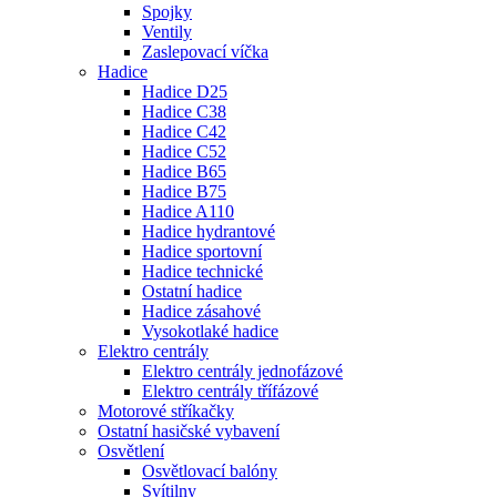
Spojky
Ventily
Zaslepovací víčka
Hadice
Hadice D25
Hadice C38
Hadice C42
Hadice C52
Hadice B65
Hadice B75
Hadice A110
Hadice hydrantové
Hadice sportovní
Hadice technické
Ostatní hadice
Hadice zásahové
Vysokotlaké hadice
Elektro centrály
Elektro centrály jednofázové
Elektro centrály třífázové
Motorové stříkačky
Ostatní hasičské vybavení
Osvětlení
Osvětlovací balóny
Svítilny