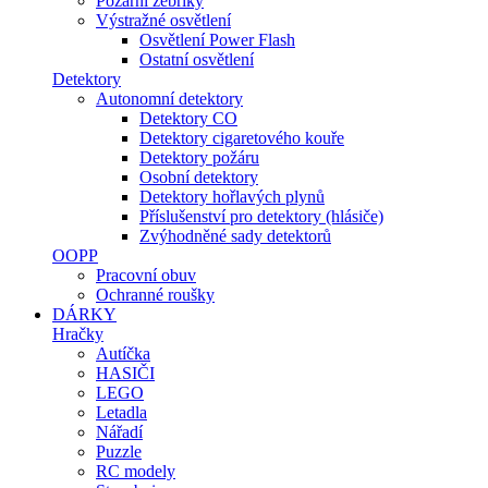
Požární žebříky
Výstražné osvětlení
Osvětlení Power Flash
Ostatní osvětlení
Detektory
Autonomní detektory
Detektory CO
Detektory cigaretového kouře
Detektory požáru
Osobní detektory
Detektory hořlavých plynů
Příslušenství pro detektory (hlásiče)
Zvýhodněné sady detektorů
OOPP
Pracovní obuv
Ochranné roušky
DÁRKY
Hračky
Autíčka
HASIČI
LEGO
Letadla
Nářadí
Puzzle
RC modely