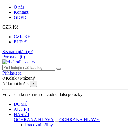
O nás
Kontakt
GDPR
CZK Kč
CZK Kč
EUR €
Seznam přání (
0
)
Porovnat (
0
)
Přihlásit se
0
Košík
/
Prázdný
Nákupní košík
×
Ve vašem košíku nejsou žádné další položky
DOMŮ
AKCE !
HASIČI
OCHRANA HLAVY
Pracovní přilby