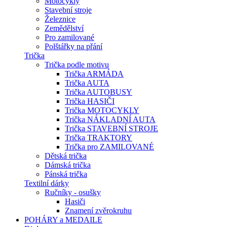
Motocykly
Stavební stroje
Železnice
Zemědělství
Pro zamilované
Polštářky na přání
Trička
Trička podle motivu
Trička ARMÁDA
Trička AUTA
Trička AUTOBUSY
Trička HASIČI
Trička MOTOCYKLY
Trička NÁKLADNÍ AUTA
Trička STAVEBNÍ STROJE
Trička TRAKTORY
Trička pro ZAMILOVANÉ
Dětská trička
Dámská trička
Pánská trička
Textilní dárky
Ručníky - osušky
Hasiči
Znamení zvěrokruhu
POHÁRY a MEDAILE