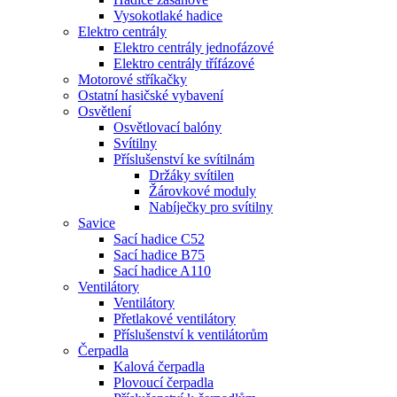
Vysokotlaké hadice
Elektro centrály
Elektro centrály jednofázové
Elektro centrály třífázové
Motorové stříkačky
Ostatní hasičské vybavení
Osvětlení
Osvětlovací balóny
Svítilny
Příslušenství ke svítilnám
Držáky svítilen
Žárovkové moduly
Nabíječky pro svítilny
Savice
Sací hadice C52
Sací hadice B75
Sací hadice A110
Ventilátory
Ventilátory
Přetlakové ventilátory
Příslušenství k ventilátorům
Čerpadla
Kalová čerpadla
Plovoucí čerpadla