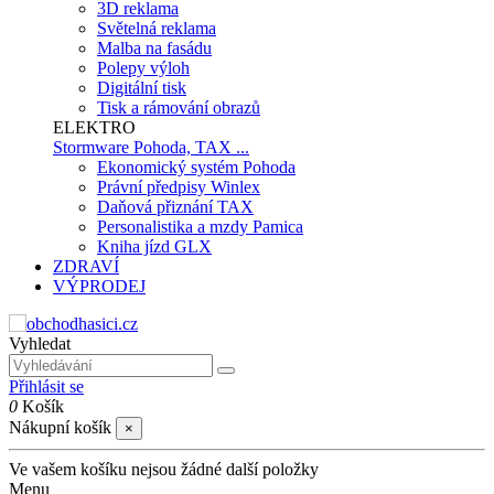
3D reklama
Světelná reklama
Malba na fasádu
Polepy výloh
Digitální tisk
Tisk a rámování obrazů
ELEKTRO
Stormware Pohoda, TAX ...
Ekonomický systém Pohoda
Právní předpisy Winlex
Daňová přiznání TAX
Personalistika a mzdy Pamica
Kniha jízd GLX
ZDRAVÍ
VÝPRODEJ
Vyhledat
Přihlásit se
0
Košík
Nákupní košík
×
Ve vašem košíku nejsou žádné další položky
Menu