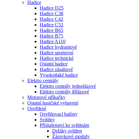
Hadice
Hadice D25
Hadice C38
Hadice C42
Hadice C52
Hadice B65
Hadice B75
Hadice A110
Hadice hydrantové
Hadice sportovní
Hadice technické
Ostatní hadice
Hadice zásahové
Vysokotlaké hadice
Elektro centrály
Elektro centrály jednofázové
Elektro centrály třífázové
Motorové stříkačky
Ostatní hasičské vybavení
Osvětlení
Osvětlovací balóny
Svítilny
Příslušenství ke svítilnám
Držáky svítilen
Žárovkové moduly