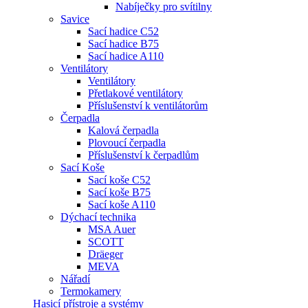
Nabíječky pro svítilny
Savice
Sací hadice C52
Sací hadice B75
Sací hadice A110
Ventilátory
Ventilátory
Přetlakové ventilátory
Příslušenství k ventilátorům
Čerpadla
Kalová čerpadla
Plovoucí čerpadla
Příslušenství k čerpadlům
Sací Koše
Sací koše C52
Sací koše B75
Sací koše A110
Dýchací technika
MSA Auer
SCOTT
Dräeger
MEVA
Nářadí
Termokamery
Hasicí přístroje a systémy