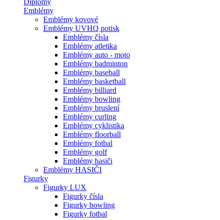
Diplomy
Emblémy
Emblémy kovové
Emblémy UVHQ potisk
Emblémy čísla
Emblémy atletika
Emblémy auto - moto
Emblémy badminton
Emblémy baseball
Emblémy basketball
Emblémy billiard
Emblémy bowling
Emblémy bruslení
Emblémy curling
Emblémy cyklistika
Emblémy floorball
Emblémy fotbal
Emblémy golf
Emblémy hasiči
Emblémy HASIČI
Figurky
Figurky LUX
Figurky čísla
Figurky bowling
Figurky fotbal