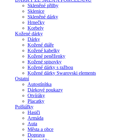
Skleněné přilby
Sklenice
Skleněné dárky
Hrnečky
Korbely
Kožené dárky
Dárky
Kožené diáře
Kožené kabelky
Kožené peněženky
Kožené spisovky
Kožené dárky s ražbou
Kožené dárky Swarovski elements
Ostatní
Autostínítka
Dárkové poukazy
Otvíráky
Placatky
Polštářky
Hasiči
Armáda
Auta
Města a obce
Doprava