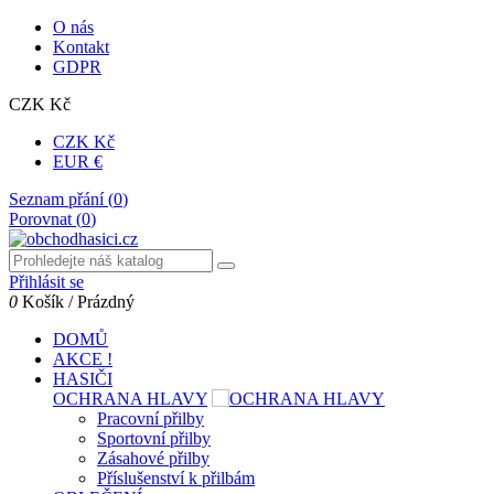
O nás
Kontakt
GDPR
CZK Kč
CZK Kč
EUR €
Seznam přání (
0
)
Porovnat (
0
)
Přihlásit se
0
Košík
/
Prázdný
DOMŮ
AKCE !
HASIČI
OCHRANA HLAVY
Pracovní přilby
Sportovní přilby
Zásahové přilby
Příslušenství k přilbám