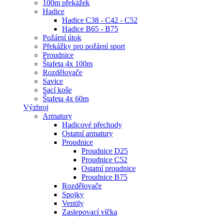
100m překážek
Hadice
Hadice C38 - C42 - C52
Hadice B65 - B75
Požární útok
Překážky pro požární sport
Proudnice
Štafeta 4x 100m
Rozdělovače
Savice
Sací koše
Štafeta 4x 60m
Výzbroj
Armatury
Hadicové přechody
Ostatní armatury
Proudnice
Proudnice D25
Proudnice C52
Ostatní proudnice
Proudnice B75
Rozdělovače
Spojky
Ventily
Zaslepovací víčka