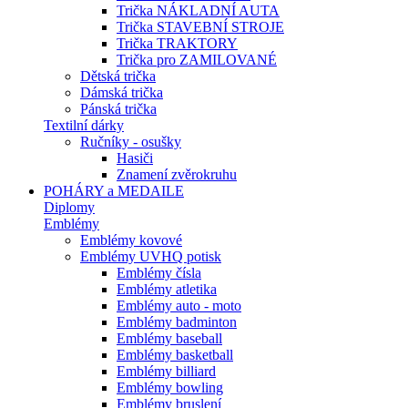
Trička NÁKLADNÍ AUTA
Trička STAVEBNÍ STROJE
Trička TRAKTORY
Trička pro ZAMILOVANÉ
Dětská trička
Dámská trička
Pánská trička
Textilní dárky
Ručníky - osušky
Hasiči
Znamení zvěrokruhu
POHÁRY a MEDAILE
Diplomy
Emblémy
Emblémy kovové
Emblémy UVHQ potisk
Emblémy čísla
Emblémy atletika
Emblémy auto - moto
Emblémy badminton
Emblémy baseball
Emblémy basketball
Emblémy billiard
Emblémy bowling
Emblémy bruslení