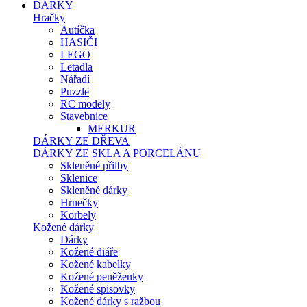
DÁRKY
Hračky
Autíčka
HASIČI
LEGO
Letadla
Nářadí
Puzzle
RC modely
Stavebnice
MERKUR
DÁRKY ZE DŘEVA
DÁRKY ZE SKLA A PORCELÁNU
Skleněné přilby
Sklenice
Skleněné dárky
Hrnečky
Korbely
Kožené dárky
Dárky
Kožené diáře
Kožené kabelky
Kožené peněženky
Kožené spisovky
Kožené dárky s ražbou