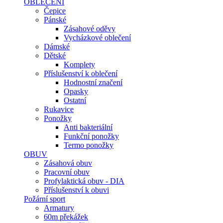
OBLEČENÍ
Čepice
Pánské
Zásahové oděvy
Vycházkové oblečení
Dámské
Dětské
Komplety
Příslušenství k oblečení
Hodnostní značení
Opasky
Ostatní
Rukavice
Ponožky
Anti bakteriální
Funkční ponožky
Termo ponožky
OBUV
Zásahová obuv
Pracovní obuv
Profylaktická obuv - DIA
Příslušenství k obuvi
Požární sport
Armatury
60m překážek