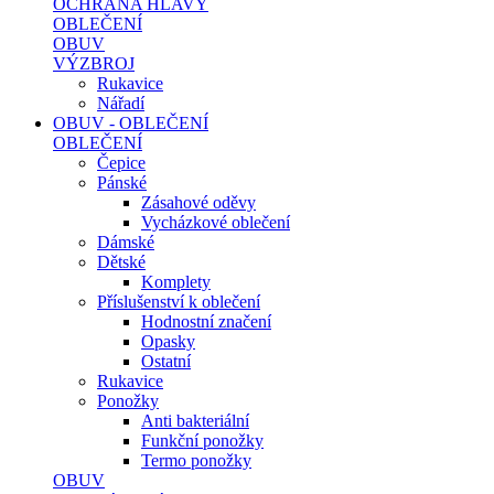
OCHRANA HLAVY
OBLEČENÍ
OBUV
VÝZBROJ
Rukavice
Nářadí
OBUV - OBLEČENÍ
OBLEČENÍ
Čepice
Pánské
Zásahové oděvy
Vycházkové oblečení
Dámské
Dětské
Komplety
Příslušenství k oblečení
Hodnostní značení
Opasky
Ostatní
Rukavice
Ponožky
Anti bakteriální
Funkční ponožky
Termo ponožky
OBUV