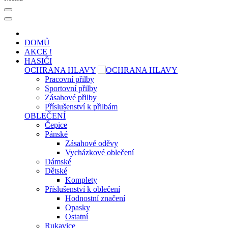
DOMŮ
AKCE !
HASIČI
OCHRANA HLAVY
Pracovní přilby
Sportovní přilby
Zásahové přilby
Příslušenství k přilbám
OBLEČENÍ
Čepice
Pánské
Zásahové oděvy
Vycházkové oblečení
Dámské
Dětské
Komplety
Příslušenství k oblečení
Hodnostní značení
Opasky
Ostatní
Rukavice