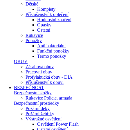
Dětské
Komplety
Příslušenství k oblečení
Hodnostní značení
Opasky
Ostatní
Rukavice
Ponožky
Anti bakteriální
Funkční ponožky
Termo ponožky
OBUV
Zásahová obuv
Pracovní obuv
Profylaktická obuv - DIA
Příslušenství k obuvi
BEZPEČNOST
Bezpečnostní složky
Rukavice Policie, armáda
Bezpečnostní prostředky
Požární deky
Požární žebříky
Výstražné osvětlení
Osvětlení Power Flash
Ostatní osvětlení