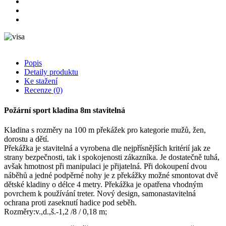
Popis
Detaily produktu
Ke stažení
Recenze
(0)
Požární sport kladina 8m stavitelná
Kladina s rozměry na 100 m překážek pro kategorie mužů, žen,
dorostu a dětí.
Překážka je stavitelná a vyrobena dle nejpřísnějších kritérií jak ze
strany bezpečnosti, tak i spokojenosti zákazníka. Je dostatečně tuhá,
avšak hmotnost při manipulaci je přijatelná. Při dokoupení dvou
náběhů a jedné podpěrné nohy je z překážky možné smontovat dvě
dětské kladiny o délce 4 metry. Překážka je opatřena vhodným
povrchem k používání treter. Nový design, samonastavitelná
ochrana proti zaseknutí hadice pod seběh.
Rozměry:v.,d.,š.-1,2 /8 / 0,18 m;