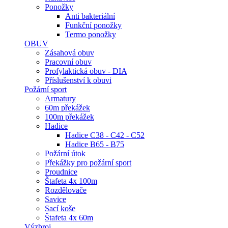
Ponožky
Anti bakteriální
Funkční ponožky
Termo ponožky
OBUV
Zásahová obuv
Pracovní obuv
Profylaktická obuv - DIA
Příslušenství k obuvi
Požární sport
Armatury
60m překážek
100m překážek
Hadice
Hadice C38 - C42 - C52
Hadice B65 - B75
Požární útok
Překážky pro požární sport
Proudnice
Štafeta 4x 100m
Rozdělovače
Savice
Sací koše
Štafeta 4x 60m
Výzbroj