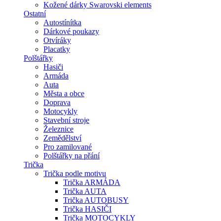
Kožené dárky Swarovski elements
Ostatní
Autostínítka
Dárkové poukazy
Otvíráky
Placatky
Polštářky
Hasiči
Armáda
Auta
Města a obce
Doprava
Motocykly
Stavební stroje
Železnice
Zemědělství
Pro zamilované
Polštářky na přání
Trička
Trička podle motivu
Trička ARMÁDA
Trička AUTA
Trička AUTOBUSY
Trička HASIČI
Trička MOTOCYKLY