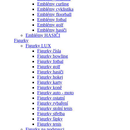
Emblémy curling
Emblémy cyklistika
Emblémy floorball
Emblémy fotbal
Emblémy golf
Emblémy hasiči
Emblémy HASIČI
Figurky
Figurky LUX
Figurky čísla
Figurky bowling
Figurky fotbal
Figurky golf
Figurky hasiči
Figurky hokej
Figurky karty
Figurky koně
Figurky auto - moto
Figurky ostatní
Figurky rybaření
Figurky stolní tenis
Figurky střelba
Figurky šipky
Figurky tenis
Figurky na podstavci