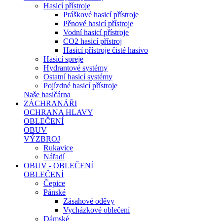
Hasicí přístroje
Práškové hasicí přístroje
Pěnové hasicí přístroje
Vodní hasicí přístroje
CO2 hasicí přístroj
Hasicí přístroje čisté hasivo
Hasicí spreje
Hydrantové systémy
Ostatní hasicí systémy
Pojízdné hasicí přístroje
Naše hasičárna
ZÁCHRANÁŘI
OCHRANA HLAVY
OBLEČENÍ
OBUV
VÝZBROJ
Rukavice
Nářadí
OBUV - OBLEČENÍ
OBLEČENÍ
Čepice
Pánské
Zásahové oděvy
Vycházkové oblečení
Dámské