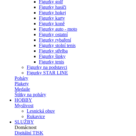
Figurky golf
Figurky hasiči
Figurky hokej
Figurky karty
Figurky koně
Figurky auto - moto
Figurky ostatní
Figurky rybaření
Figurky stolní tenis
Figurky střelba
Figurky šipky
Figurky tenis
Figurky na podstavci
Figurky STAR LINE
Poháry
Plakety
Medaile
Štítky na poháry
HOBBY
Myslivost
Lesnická obuv
Rukavice
SLUŽBY
Domácnost
Digitální TISK