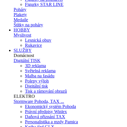
Figurky STAR LINE
Poháry
Plakety
Medaile
Štítky na poháry
HOBBY
Myslivost
Lesnická obuv
Rukavice
SLUŽBY
Domácnost
Digitální TISK
3D reklama
Světelná reklama
Malba na fasádu
Polepy výloh
Digitální tisk
Tisk a rámování obrazů
ELEKTRO
Stormware Pohoda, TAX ...
Ekonomický systém Pohoda
Právní předpisy Winlex
Daňová přiznání TAX
Personalistika a mzdy Pamica
Kniha jízd GLX