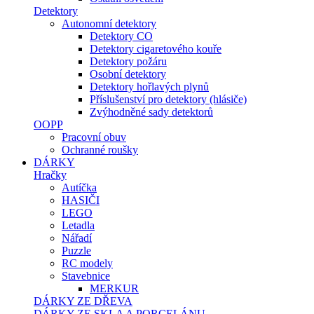
Detektory
Autonomní detektory
Detektory CO
Detektory cigaretového kouře
Detektory požáru
Osobní detektory
Detektory hořlavých plynů
Příslušenství pro detektory (hlásiče)
Zvýhodněné sady detektorů
OOPP
Pracovní obuv
Ochranné roušky
DÁRKY
Hračky
Autíčka
HASIČI
LEGO
Letadla
Nářadí
Puzzle
RC modely
Stavebnice
MERKUR
DÁRKY ZE DŘEVA
DÁRKY ZE SKLA A PORCELÁNU