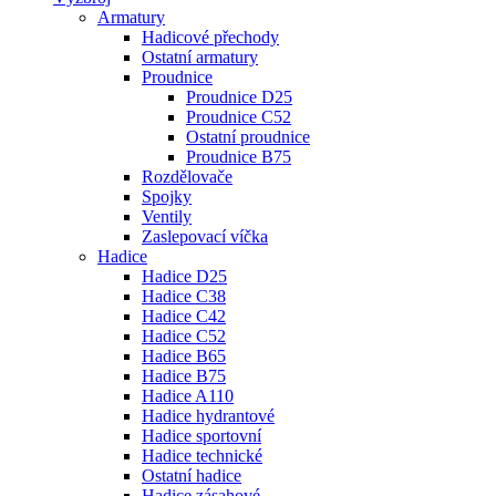
Armatury
Hadicové přechody
Ostatní armatury
Proudnice
Proudnice D25
Proudnice C52
Ostatní proudnice
Proudnice B75
Rozdělovače
Spojky
Ventily
Zaslepovací víčka
Hadice
Hadice D25
Hadice C38
Hadice C42
Hadice C52
Hadice B65
Hadice B75
Hadice A110
Hadice hydrantové
Hadice sportovní
Hadice technické
Ostatní hadice
Hadice zásahové