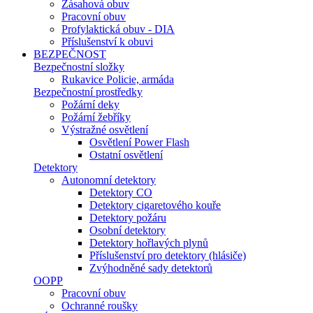
Zásahová obuv
Pracovní obuv
Profylaktická obuv - DIA
Příslušenství k obuvi
BEZPEČNOST
Bezpečnostní složky
Rukavice Policie, armáda
Bezpečnostní prostředky
Požární deky
Požární žebříky
Výstražné osvětlení
Osvětlení Power Flash
Ostatní osvětlení
Detektory
Autonomní detektory
Detektory CO
Detektory cigaretového kouře
Detektory požáru
Osobní detektory
Detektory hořlavých plynů
Příslušenství pro detektory (hlásiče)
Zvýhodněné sady detektorů
OOPP
Pracovní obuv
Ochranné roušky