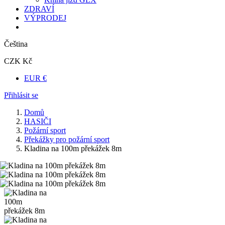
ZDRAVÍ
VÝPRODEJ
Čeština
CZK Kč
EUR €
Přihlásit se
Domů
HASIČI
Požární sport
Překážky pro požární sport
Kladina na 100m překážek 8m