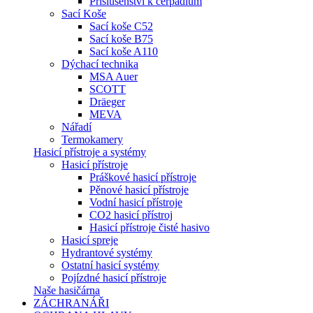
Příslušenství k čerpadlům
Sací Koše
Sací koše C52
Sací koše B75
Sací koše A110
Dýchací technika
MSA Auer
SCOTT
Dräeger
MEVA
Nářadí
Termokamery
Hasicí přístroje a systémy
Hasicí přístroje
Práškové hasicí přístroje
Pěnové hasicí přístroje
Vodní hasicí přístroje
CO2 hasicí přístroj
Hasicí přístroje čisté hasivo
Hasicí spreje
Hydrantové systémy
Ostatní hasicí systémy
Pojízdné hasicí přístroje
Naše hasičárna
ZÁCHRANÁŘI