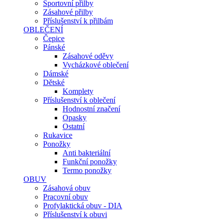
Sportovní přilby
Zásahové přilby
Příslušenství k přilbám
OBLEČENÍ
Čepice
Pánské
Zásahové oděvy
Vycházkové oblečení
Dámské
Dětské
Komplety
Příslušenství k oblečení
Hodnostní značení
Opasky
Ostatní
Rukavice
Ponožky
Anti bakteriální
Funkční ponožky
Termo ponožky
OBUV
Zásahová obuv
Pracovní obuv
Profylaktická obuv - DIA
Příslušenství k obuvi