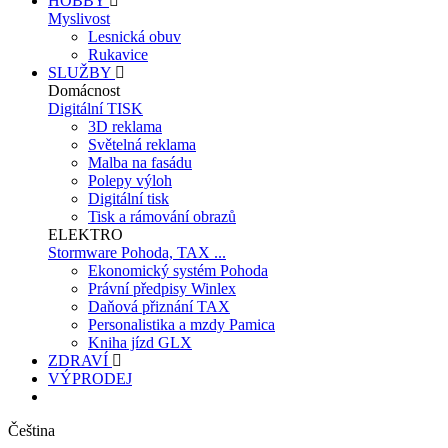
HOBBY
Myslivost
Lesnická obuv
Rukavice
SLUŽBY
Domácnost
Digitální TISK
3D reklama
Světelná reklama
Malba na fasádu
Polepy výloh
Digitální tisk
Tisk a rámování obrazů
ELEKTRO
Stormware Pohoda, TAX ...
Ekonomický systém Pohoda
Právní předpisy Winlex
Daňová přiznání TAX
Personalistika a mzdy Pamica
Kniha jízd GLX
ZDRAVÍ
VÝPRODEJ
Čeština