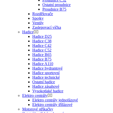
Proudnice C52
Ostatní proudnice
Proudnice B75
Rozdělovače
Spojky
Ventily
Zaslepovací víčka
Hadice
Hadice D25
Hadice C38
Hadice C42
Hadice C52
Hadice B65
Hadice B75
Hadice A110
Hadice hydrantové
Hadice sportovní
Hadice technické
Ostatní hadice
Hadice zásahové
Vysokotlaké hadice
Elektro centrály
Elektro centrály jednofázové
Elektro centrály třífázové
Motorové stříkačky