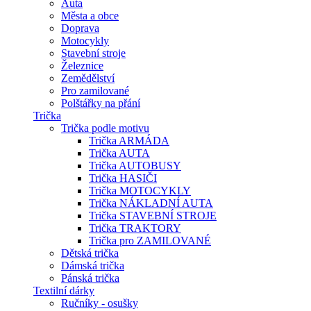
Auta
Města a obce
Doprava
Motocykly
Stavební stroje
Železnice
Zemědělství
Pro zamilované
Polštářky na přání
Trička
Trička podle motivu
Trička ARMÁDA
Trička AUTA
Trička AUTOBUSY
Trička HASIČI
Trička MOTOCYKLY
Trička NÁKLADNÍ AUTA
Trička STAVEBNÍ STROJE
Trička TRAKTORY
Trička pro ZAMILOVANÉ
Dětská trička
Dámská trička
Pánská trička
Textilní dárky
Ručníky - osušky