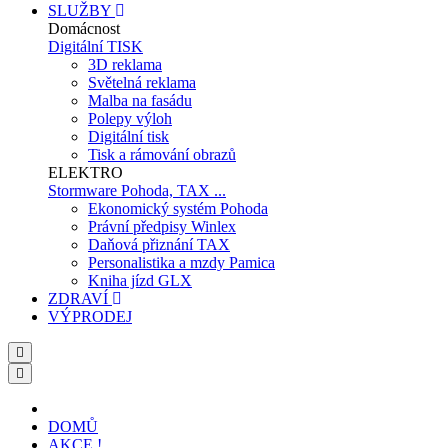
SLUŽBY
Domácnost
Digitální TISK
3D reklama
Světelná reklama
Malba na fasádu
Polepy výloh
Digitální tisk
Tisk a rámování obrazů
ELEKTRO
Stormware Pohoda, TAX ...
Ekonomický systém Pohoda
Právní předpisy Winlex
Daňová přiznání TAX
Personalistika a mzdy Pamica
Kniha jízd GLX
ZDRAVÍ
VÝPRODEJ
DOMŮ
AKCE !