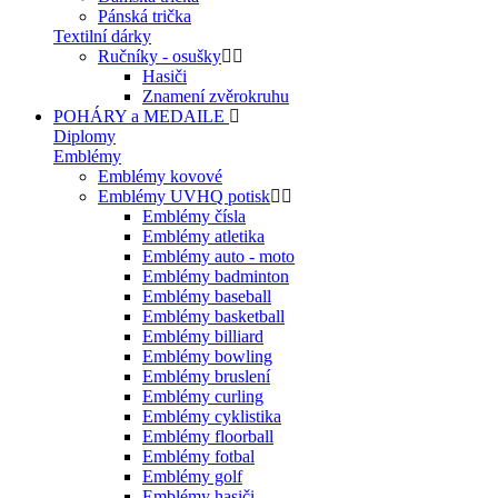
Pánská trička
Textilní dárky
Ručníky - osušky
Hasiči
Znamení zvěrokruhu
POHÁRY a MEDAILE
Diplomy
Emblémy
Emblémy kovové
Emblémy UVHQ potisk
Emblémy čísla
Emblémy atletika
Emblémy auto - moto
Emblémy badminton
Emblémy baseball
Emblémy basketball
Emblémy billiard
Emblémy bowling
Emblémy bruslení
Emblémy curling
Emblémy cyklistika
Emblémy floorball
Emblémy fotbal
Emblémy golf
Emblémy hasiči