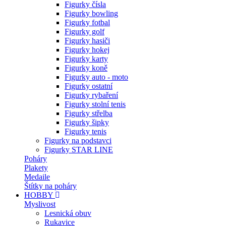
Figurky čísla
Figurky bowling
Figurky fotbal
Figurky golf
Figurky hasiči
Figurky hokej
Figurky karty
Figurky koně
Figurky auto - moto
Figurky ostatní
Figurky rybaření
Figurky stolní tenis
Figurky střelba
Figurky šipky
Figurky tenis
Figurky na podstavci
Figurky STAR LINE
Poháry
Plakety
Medaile
Štítky na poháry
HOBBY
Myslivost
Lesnická obuv
Rukavice