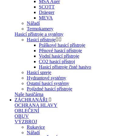
MSA Auer
SCOTT
Dräeger
MEVA
Nářadí
Termokamery
Hasicí přístroje a systémy
Hasicí přístroje
Práškové hasicí přístroje
Pěnové hasicí přístroje
Vodní hasicí přístroje
CO2 hasicí přístroj
Hasicí přístroje čisté hasivo
Hasicí spreje
Hydrantové systémy
Ostatní hasicí systémy
Pojízdné hasicí přístroje
Naše hasičárna
ZÁCHRANÁŘI
OCHRANA HLAVY
OBLEČENÍ
OBUV
VÝZBROJ
Rukavice
Nářadí