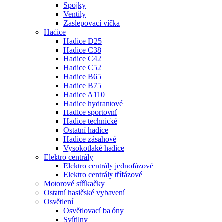
Spojky
Ventily
Zaslepovací víčka
Hadice
Hadice D25
Hadice C38
Hadice C42
Hadice C52
Hadice B65
Hadice B75
Hadice A110
Hadice hydrantové
Hadice sportovní
Hadice technické
Ostatní hadice
Hadice zásahové
Vysokotlaké hadice
Elektro centrály
Elektro centrály jednofázové
Elektro centrály třífázové
Motorové stříkačky
Ostatní hasičské vybavení
Osvětlení
Osvětlovací balóny
Svítilny