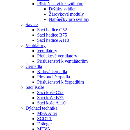
Příslušenství ke svítilnám
Držáky svítilen
Žárovkové moduly
Nabíječky pro svítilny
Savice
Sací hadice C52
Sací hadice B75
Sací hadice A110
Ventilátory
Ventilátory
Přetlakové ventilátory
Příslušenství k ventilátorům
Čerpadla
Kalová čerpadla
Plovoucí čerpadla
Příslušenství k čerpadlům
Sací Koše
Sací koše C52
Sací koše B75
Sací koše A110
Dýchací technika
MSA Auer
SCOTT
Dräeger
MEVA