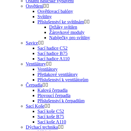
Ostatní hasičské vybavení
Osvětlení
Osvětlovací balóny
Svítilny
Příslušenství ke svítilnám
Držáky svítilen
Žárovkové moduly
Nabíječky pro svítilny
Savice
Sací hadice C52
Sací hadice B75
Sací hadice A110
Ventilátory
Ventilátory
Přetlakové ventilátory
Příslušenství k ventilátorům
Čerpadla
Kalová čerpadla
Plovoucí čerpadla
Příslušenství k čerpadlům
Sací Koše
Sací koše C52
Sací koše B75
Sací koše A110
Dýchací technika