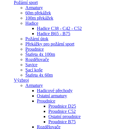
Požární sport
Armatury
60m překážek
100m překážek
Hadice
Hadice C38 - C42 - C52
Hadice B65 - B75
Požární útok
Překážky pro požární sport
Proudnice
Štafeta 4x 100m
Rozdělovače
Savice
Sací koše
Štafeta 4x 60m
Výzbroj
Armatury
Hadicové přechody
Ostatní armatury
Proudnice
Proudnice D25
Proudnice C52
Ostatní proudnice
Proudnice B75
Rozdělovače