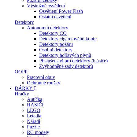
Požární žebříky
Výstražné osvětlení
Osvětlení Power Flash
Ostatní osvětlení
Detektory
Autonomní detektory
Detektory CO
Detektory cigaretového kouře
Detektory požáru
Osobní detektory
Detektory hořlavých plynů
Příslušenství pro detektory (hlásiče)
Zvýhodněné sady detektorů
OOPP
Pracovní obuv
Ochranné roušky
DÁRKY
Hračky
Autíčka
HASIČI
LEGO
Letadla
Nářadí
Puzzle
RC modely