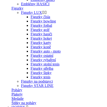
Emblémy HASIČI
Figurky
Figurky LUX
Figurky čísla
Figurky bowling
Figurky fotbal
Figurky golf
Figurky hasiči
Figurky hokej
Figurky karty
Figurky koně
Figurky auto - moto
Figurky ostatní
Figurky rybaření
Figurky stolní tenis
Figurky střelba
Figurky šipky
Figurky tenis
Figurky na podstavci
Figurky STAR LINE
Poháry
Plakety
Medaile
Štítky na poháry