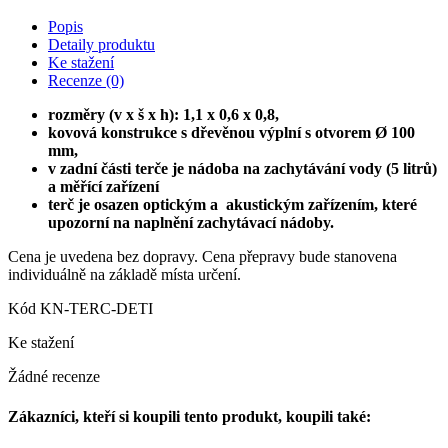
Popis
Detaily produktu
Ke stažení
Recenze
(0)
rozměry (
v
x
š
x
h
): 1,1 x 0,6 x 0,8,
kovová konstrukce s dřevěnou výplní s otvorem Ø 100
mm,
v zadní části terče je nádoba na zachytávání vody (5 litrů)
a měřící zařízení
terč je osazen optickým a akustickým zařízením, které
upozorní na naplnění zachytávací nádoby.
Cena je uvedena bez dopravy. Cena přepravy bude stanovena
individuálně na základě místa určení.
Kód
KN-TERC-DETI
Ke stažení
Žádné recenze
Zákazníci, kteří si koupili tento produkt, koupili také: