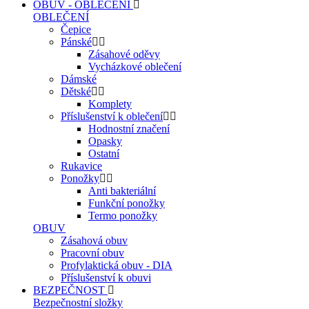
OBUV - OBLEČENÍ
OBLEČENÍ
Čepice
Pánské
Zásahové oděvy
Vycházkové oblečení
Dámské
Dětské
Komplety
Příslušenství k oblečení
Hodnostní značení
Opasky
Ostatní
Rukavice
Ponožky
Anti bakteriální
Funkční ponožky
Termo ponožky
OBUV
Zásahová obuv
Pracovní obuv
Profylaktická obuv - DIA
Příslušenství k obuvi
BEZPEČNOST
Bezpečnostní složky