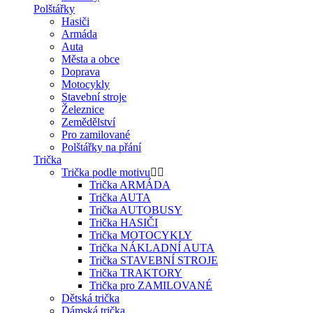
Polštářky
Hasiči
Armáda
Auta
Města a obce
Doprava
Motocykly
Stavební stroje
Železnice
Zemědělství
Pro zamilované
Polštářky na přání
Trička
Trička podle motivu
Trička ARMÁDA
Trička AUTA
Trička AUTOBUSY
Trička HASIČI
Trička MOTOCYKLY
Trička NÁKLADNÍ AUTA
Trička STAVEBNÍ STROJE
Trička TRAKTORY
Trička pro ZAMILOVANÉ
Dětská trička
Dámská trička