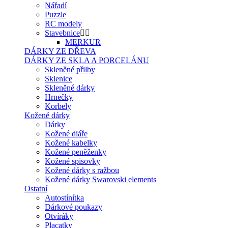
Nářadí
Puzzle
RC modely
Stavebnice
MERKUR
DÁRKY ZE DŘEVA
DÁRKY ZE SKLA A PORCELÁNU
Skleněné přilby
Sklenice
Skleněné dárky
Hrnečky
Korbely
Kožené dárky
Dárky
Kožené diáře
Kožené kabelky
Kožené peněženky
Kožené spisovky
Kožené dárky s ražbou
Kožené dárky Swarovski elements
Ostatní
Autostínítka
Dárkové poukazy
Otvíráky
Placatky