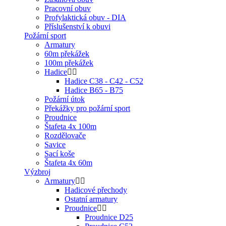
Pracovní obuv
Profylaktická obuv - DIA
Příslušenství k obuvi
Požární sport
Armatury
60m překážek
100m překážek
Hadice
Hadice C38 - C42 - C52
Hadice B65 - B75
Požární útok
Překážky pro požární sport
Proudnice
Štafeta 4x 100m
Rozdělovače
Savice
Sací koše
Štafeta 4x 60m
Výzbroj
Armatury
Hadicové přechody
Ostatní armatury
Proudnice
Proudnice D25