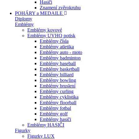
Hasiči
Znamení zvěrokruhu
POHÁRY a MEDAILE
Diplomy
Emblémy
Emblémy kovové
Emblémy UVHQ potisk
Emblémy čísla
Emblémy atletika
Emblémy auto - moto
Emblémy badminton
Emblémy baseball
Emblémy basketball
Emblémy billiard
Emblémy bowling
Emblémy bruslení
Emblémy curling
Emblémy cyklistika
Emblémy floorball
Emblémy fotbal
Emblémy golf
Emblémy hasiči
Emblémy HASIČI
Figurky
Figurky LUX