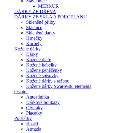
Stavebnice
MERKUR
DÁRKY ZE DŘEVA
DÁRKY ZE SKLA A PORCELÁNU
Skleněné přilby
Sklenice
Skleněné dárky
Hrnečky
Korbely
Kožené dárky
Dárky
Kožené diáře
Kožené kabelky
Kožené peněženky
Kožené spisovky
Kožené dárky s ražbou
Kožené dárky Swarovski elements
Ostatní
Autostínítka
Dárkové poukazy
Otvíráky
Placatky
Polštářky
Hasiči
Armáda