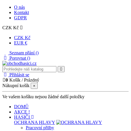
O nás
Kontakt
GDPR
CZK Kč
CZK Kč
EUR €
Seznam přání (
)
Porovnat (
)
Přihlásit se
0
Košík
/
Prázdný
Nákupní košík
×
Ve vašem košíku nejsou žádné další položky
DOMŮ
AKCE !
HASIČI
OCHRANA HLAVY
Pracovní přilby