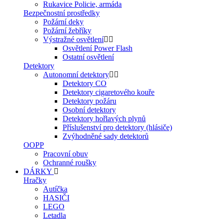
Rukavice Policie, armáda
Bezpečnostní prostředky
Požární deky
Požární žebříky
Výstražné osvětlení
Osvětlení Power Flash
Ostatní osvětlení
Detektory
Autonomní detektory
Detektory CO
Detektory cigaretového kouře
Detektory požáru
Osobní detektory
Detektory hořlavých plynů
Příslušenství pro detektory (hlásiče)
Zvýhodněné sady detektorů
OOPP
Pracovní obuv
Ochranné roušky
DÁRKY
Hračky
Autíčka
HASIČI
LEGO
Letadla