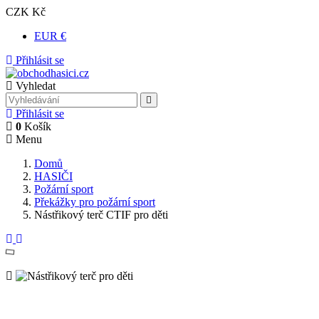
CZK Kč
EUR €
Přihlásit se
Vyhledat
Přihlásit se
0
Košík
Menu
Domů
HASIČI
Požární sport
Překážky pro požární sport
Nástřikový terč CTIF pro děti