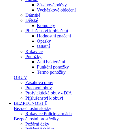
Zásahové oděvy
Vycházkové oblečení
Dámské
Dětské
Komplety
Příslušenství k oblečení
Hodnostní značení
Opasky
Ostatní
Rukavice
Ponožky
Anti bakteriální
Funkční ponožky
Termo ponožky
OBUV
Zásahová obuv
Pracovní obuv
Profylaktická obuv - DIA
Příslušenství k obuvi
BEZPEČNOST
Bezpečnostní složky
Rukavice Policie, armáda
Bezpečnostní prostředky
Požární deky