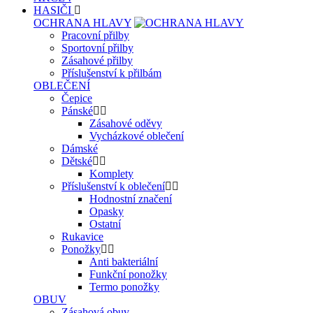
HASIČI
OCHRANA HLAVY
Pracovní přilby
Sportovní přilby
Zásahové přilby
Příslušenství k přilbám
OBLEČENÍ
Čepice
Pánské
Zásahové oděvy
Vycházkové oblečení
Dámské
Dětské
Komplety
Příslušenství k oblečení
Hodnostní značení
Opasky
Ostatní
Rukavice
Ponožky
Anti bakteriální
Funkční ponožky
Termo ponožky
OBUV
Zásahová obuv