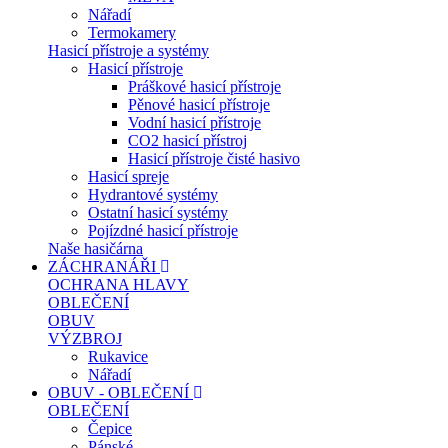
Nářadí
Termokamery
Hasicí přístroje a systémy
Hasicí přístroje
Práškové hasicí přístroje
Pěnové hasicí přístroje
Vodní hasicí přístroje
CO2 hasicí přístroj
Hasicí přístroje čisté hasivo
Hasicí spreje
Hydrantové systémy
Ostatní hasicí systémy
Pojízdné hasicí přístroje
Naše hasičárna
ZÁCHRANÁŘI
OCHRANA HLAVY
OBLEČENÍ
OBUV
VÝZBROJ
Rukavice
Nářadí
OBUV - OBLEČENÍ
OBLEČENÍ
Čepice
Pánské