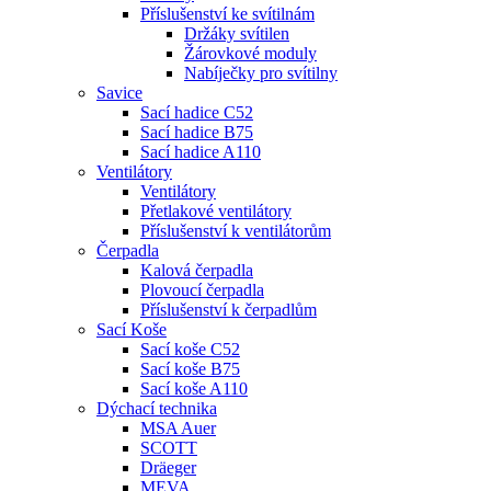
Příslušenství ke svítilnám
Držáky svítilen
Žárovkové moduly
Nabíječky pro svítilny
Savice
Sací hadice C52
Sací hadice B75
Sací hadice A110
Ventilátory
Ventilátory
Přetlakové ventilátory
Příslušenství k ventilátorům
Čerpadla
Kalová čerpadla
Plovoucí čerpadla
Příslušenství k čerpadlům
Sací Koše
Sací koše C52
Sací koše B75
Sací koše A110
Dýchací technika
MSA Auer
SCOTT
Dräeger
MEVA