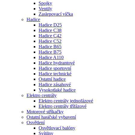
Spojky
Ventily
Zaslepovací víčka
Hadice
Hadice D25
Hadice C38
Hadice C42
Hadice C52
Hadice B65
Hadice B75
Hadice A110
Hadice hydrantové
Hadice sportovní
Hadice technické
Ostatní hadice
Hadice zásahové
Vysokotlaké hadice
Elektro centrály
Elektro centrály jednofázové
Elektro centrály třífázové
Motorové stříkačky
Ostatní hasičské vybavení
Osvětlení
Osvětlovací balóny
Svítilny