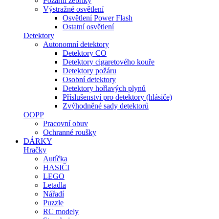
Požární žebříky
Výstražné osvětlení
Osvětlení Power Flash
Ostatní osvětlení
Detektory
Autonomní detektory
Detektory CO
Detektory cigaretového kouře
Detektory požáru
Osobní detektory
Detektory hořlavých plynů
Příslušenství pro detektory (hlásiče)
Zvýhodněné sady detektorů
OOPP
Pracovní obuv
Ochranné roušky
DÁRKY
Hračky
Autíčka
HASIČI
LEGO
Letadla
Nářadí
Puzzle
RC modely