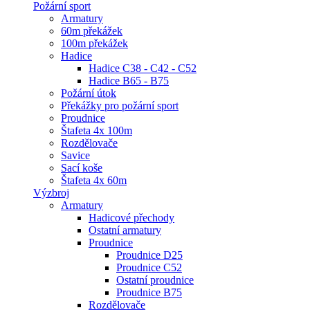
Požární sport
Armatury
60m překážek
100m překážek
Hadice
Hadice C38 - C42 - C52
Hadice B65 - B75
Požární útok
Překážky pro požární sport
Proudnice
Štafeta 4x 100m
Rozdělovače
Savice
Sací koše
Štafeta 4x 60m
Výzbroj
Armatury
Hadicové přechody
Ostatní armatury
Proudnice
Proudnice D25
Proudnice C52
Ostatní proudnice
Proudnice B75
Rozdělovače