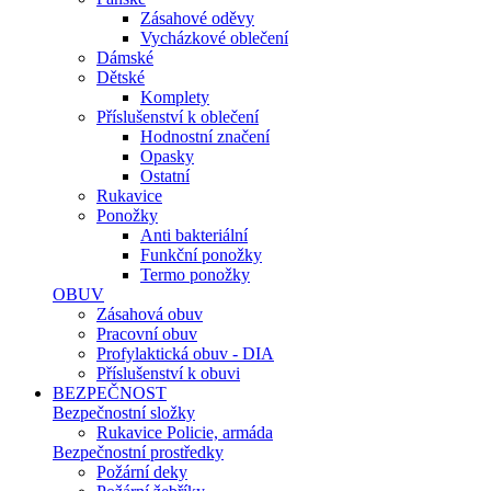
Zásahové oděvy
Vycházkové oblečení
Dámské
Dětské
Komplety
Příslušenství k oblečení
Hodnostní značení
Opasky
Ostatní
Rukavice
Ponožky
Anti bakteriální
Funkční ponožky
Termo ponožky
OBUV
Zásahová obuv
Pracovní obuv
Profylaktická obuv - DIA
Příslušenství k obuvi
BEZPEČNOST
Bezpečnostní složky
Rukavice Policie, armáda
Bezpečnostní prostředky
Požární deky