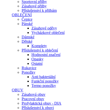
Sportovní přilby
Zásahové přilby
Příslušenství k přilbám
OBLEČENÍ
Čepice
Pánské
Zásahové oděvy
Vycházkové oblečení
Dámské
Dětské
Komplety
Příslušenství k oblečení
Hodnostní značení
Opasky
Ostatní
Rukavice
Ponožky
Anti bakteriální
Funkční ponožky
Termo ponožky
OBUV
Zásahová obuv
Pracovní obuv
Profylaktická obuv - DIA
Příslušenství k obuvi