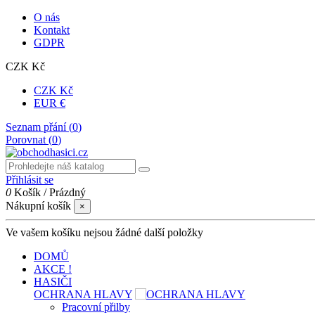
O nás
Kontakt
GDPR
CZK Kč
CZK Kč
EUR €
Seznam přání (
0
)
Porovnat (
0
)
Přihlásit se
0
Košík
/
Prázdný
Nákupní košík
×
Ve vašem košíku nejsou žádné další položky
DOMŮ
AKCE !
HASIČI
OCHRANA HLAVY
Pracovní přilby