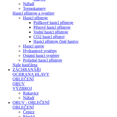
Nářadí
Termokamery
Hasicí přístroje a systémy
Hasicí přístroje
Práškové hasicí přístroje
Pěnové hasicí přístroje
Vodní hasicí přístroje
CO2 hasicí přístroj
Hasicí přístroje čisté hasivo
Hasicí spreje
Hydrantové systémy
Ostatní hasicí systémy
Pojízdné hasicí přístroje
Naše hasičárna
ZÁCHRANÁŘI
OCHRANA HLAVY
OBLEČENÍ
OBUV
VÝZBROJ
Rukavice
Nářadí
OBUV - OBLEČENÍ
OBLEČENÍ
Čepice
Pánské