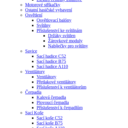
Motorové stříkačky
Ostatní hasičské vybavení
Osvětlení
Osvětlovací balóny
Svítilny
Příslušenství ke svítilnám
Držáky svítilen
Žárovkové moduly
Nabíječky pro svítilny
Savice
Sací hadice C52
Sací hadice B75
Sací hadice A110
Ventilátory
Ventilátory
Přetlakové ventilátory
Příslušenství k ventilátorům
Čerpadla
Kalová čerpadla
Plovoucí čerpadla
Příslušenství k čerpadlům
Sací Koše
Sací koše C52
Sací koše B75