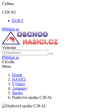
Čeština
CZK Kč
EUR €
Přihlásit se
Vyhledat
Přihlásit se
0
Košík
Menu
Domů
HASIČI
Výzbroj
Armatury
Spojky
Hadicová spojka C38 AL