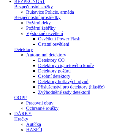
BEZPEČNOST
Bezpečnostní složky
Rukavice Policie, armáda
Bezpečnostní prostředky
Požární deky
Požární žebříky
Výstražné osvětlení
Osvětlení Power Flash
Ostatní osvětlení
Detektory
Autonomní detektory
Detektory CO
Detektory cigaretového kouře
Detektory požáru
Osobní detektory
Detektory hořlavých plynů
Příslušenství pro detektory (hlásiče)
Zvýhodněné sady detektorů
OOPP
Pracovní obuv
Ochranné roušky
DÁRKY
Hračky
Autíčka
HASIČI