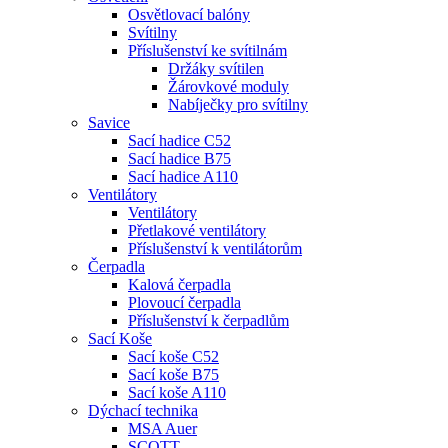
Osvětlovací balóny
Svítilny
Příslušenství ke svítilnám
Držáky svítilen
Žárovkové moduly
Nabíječky pro svítilny
Savice
Sací hadice C52
Sací hadice B75
Sací hadice A110
Ventilátory
Ventilátory
Přetlakové ventilátory
Příslušenství k ventilátorům
Čerpadla
Kalová čerpadla
Plovoucí čerpadla
Příslušenství k čerpadlům
Sací Koše
Sací koše C52
Sací koše B75
Sací koše A110
Dýchací technika
MSA Auer
SCOTT