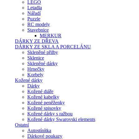
LEGO
Letadla
Nářadí
Puzzle
RC modely
Stavebnice
MERKUR
DÁRKY ZE DŘEVA
DÁRKY ZE SKLA A PORCELÁNU
Skleněné přilby
Sklenice
Skleněné dárky
Hrnečky
Korbely
Kožené dárky
Dárky
Kožené diáře
Kožené kabelky
Kožené peněženky
Kožené spisovky
Kožené dárky s ražbou
Kožené dárky Swarovski elements
Ostatní
Autostínítka
Dárkové poukazy