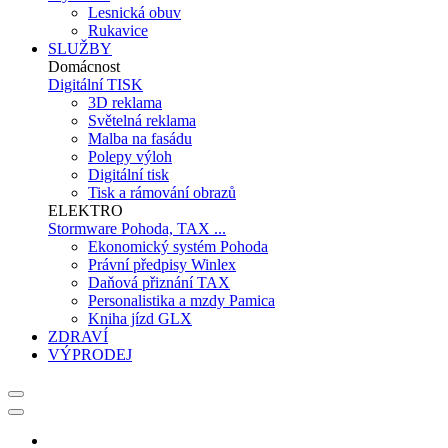
Lesnická obuv
Rukavice
SLUŽBY
Domácnost
Digitální TISK
3D reklama
Světelná reklama
Malba na fasádu
Polepy výloh
Digitální tisk
Tisk a rámování obrazů
ELEKTRO
Stormware Pohoda, TAX ...
Ekonomický systém Pohoda
Právní předpisy Winlex
Daňová přiznání TAX
Personalistika a mzdy Pamica
Kniha jízd GLX
ZDRAVÍ
VÝPRODEJ