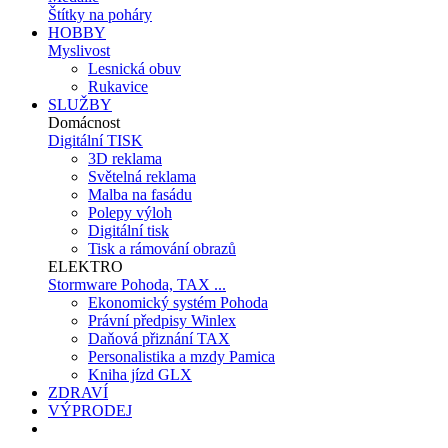
Štítky na poháry
HOBBY
Myslivost
Lesnická obuv
Rukavice
SLUŽBY
Domácnost
Digitální TISK
3D reklama
Světelná reklama
Malba na fasádu
Polepy výloh
Digitální tisk
Tisk a rámování obrazů
ELEKTRO
Stormware Pohoda, TAX ...
Ekonomický systém Pohoda
Právní předpisy Winlex
Daňová přiznání TAX
Personalistika a mzdy Pamica
Kniha jízd GLX
ZDRAVÍ
VÝPRODEJ