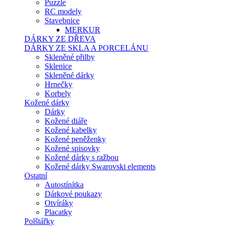
Puzzle
RC modely
Stavebnice
MERKUR
DÁRKY ZE DŘEVA
DÁRKY ZE SKLA A PORCELÁNU
Skleněné přilby
Sklenice
Skleněné dárky
Hrnečky
Korbely
Kožené dárky
Dárky
Kožené diáře
Kožené kabelky
Kožené peněženky
Kožené spisovky
Kožené dárky s ražbou
Kožené dárky Swarovski elements
Ostatní
Autostínítka
Dárkové poukazy
Otvíráky
Placatky
Polštářky