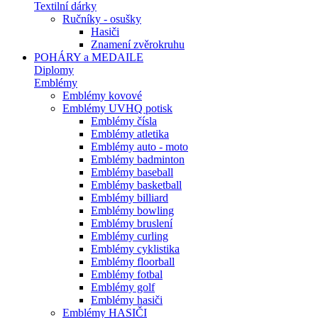
Textilní dárky
Ručníky - osušky
Hasiči
Znamení zvěrokruhu
POHÁRY a MEDAILE
Diplomy
Emblémy
Emblémy kovové
Emblémy UVHQ potisk
Emblémy čísla
Emblémy atletika
Emblémy auto - moto
Emblémy badminton
Emblémy baseball
Emblémy basketball
Emblémy billiard
Emblémy bowling
Emblémy bruslení
Emblémy curling
Emblémy cyklistika
Emblémy floorball
Emblémy fotbal
Emblémy golf
Emblémy hasiči
Emblémy HASIČI