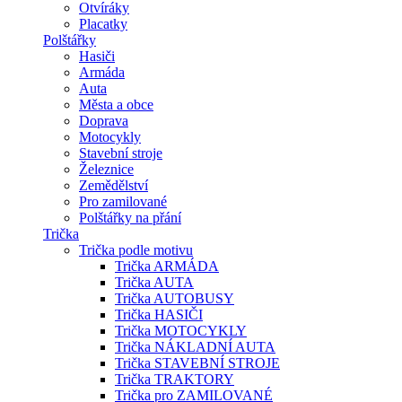
Otvíráky
Placatky
Polštářky
Hasiči
Armáda
Auta
Města a obce
Doprava
Motocykly
Stavební stroje
Železnice
Zemědělství
Pro zamilované
Polštářky na přání
Trička
Trička podle motivu
Trička ARMÁDA
Trička AUTA
Trička AUTOBUSY
Trička HASIČI
Trička MOTOCYKLY
Trička NÁKLADNÍ AUTA
Trička STAVEBNÍ STROJE
Trička TRAKTORY
Trička pro ZAMILOVANÉ