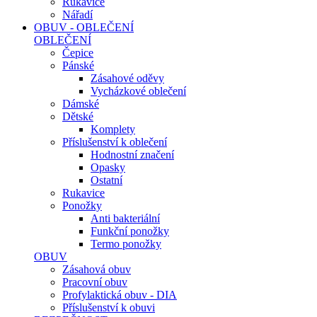
Rukavice
Nářadí
OBUV - OBLEČENÍ
OBLEČENÍ
Čepice
Pánské
Zásahové oděvy
Vycházkové oblečení
Dámské
Dětské
Komplety
Příslušenství k oblečení
Hodnostní značení
Opasky
Ostatní
Rukavice
Ponožky
Anti bakteriální
Funkční ponožky
Termo ponožky
OBUV
Zásahová obuv
Pracovní obuv
Profylaktická obuv - DIA
Příslušenství k obuvi