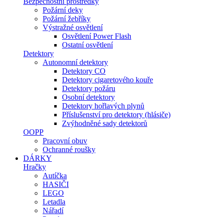
Bezpečnostní prostředky
Požární deky
Požární žebříky
Výstražné osvětlení
Osvětlení Power Flash
Ostatní osvětlení
Detektory
Autonomní detektory
Detektory CO
Detektory cigaretového kouře
Detektory požáru
Osobní detektory
Detektory hořlavých plynů
Příslušenství pro detektory (hlásiče)
Zvýhodněné sady detektorů
OOPP
Pracovní obuv
Ochranné roušky
DÁRKY
Hračky
Autíčka
HASIČI
LEGO
Letadla
Nářadí