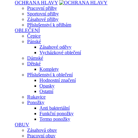
OCHRANA HLAVY
Pracovní přilby
Sportovní přilby
Zásahové přilby
Příslušenství k přilbám
OBLEČENÍ
Čepice
Pánské
Zásahové oděvy
Vycházkové oblečení
Dámské
Dětské
Komplety
Příslušenství k oblečení
Hodnostní značení
Opasky
Ostatní
Rukavice
Ponožky
Anti bakteriální
Funkční ponožky
Termo ponožky
OBUV
Zásahová obuv
Pracovní obuv