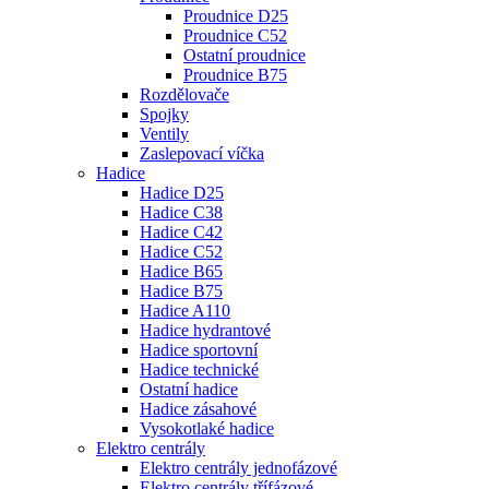
Proudnice D25
Proudnice C52
Ostatní proudnice
Proudnice B75
Rozdělovače
Spojky
Ventily
Zaslepovací víčka
Hadice
Hadice D25
Hadice C38
Hadice C42
Hadice C52
Hadice B65
Hadice B75
Hadice A110
Hadice hydrantové
Hadice sportovní
Hadice technické
Ostatní hadice
Hadice zásahové
Vysokotlaké hadice
Elektro centrály
Elektro centrály jednofázové
Elektro centrály třífázové