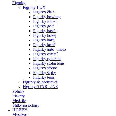
Figurky
Figurky LUX
Figurky čísla
Figurky bowling
Figurky fotbal
Figurky golf
Figurky hasiči
Figurky hokej
Figurky karty
Figurky koně
Figurky auto - moto
Figurky ostatní
Figurky rybaření
Figurky stolní tenis
Figurky střelba
Figurky šipky
Figurky tenis
Figurky na podstavci
Figurky STAR LINE
Poháry
Plakety
Medaile
Štítky na poháry
HOBBY
Myslivost