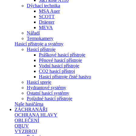
Sací koše A110
Dýchací technika
MSA Auer
SCOTT
Dräeger
MEVA
Nářadí
Termokamery
Hasicí přístroje a systémy
Hasicí přístroje
Práškové hasicí přístroje
Pěnové hasicí přístroje
Vodní hasicí přístroje
CO2 hasicí přístroj
Hasicí přístroje čisté hasivo
Hasicí spreje
Hydrantové systémy
Ostatní hasicí systémy
Pojízdné hasicí přístroje
Naše hasičárna
ZÁCHRANÁŘI
OCHRANA HLAVY
OBLEČENÍ
OBUV
VÝZBROJ