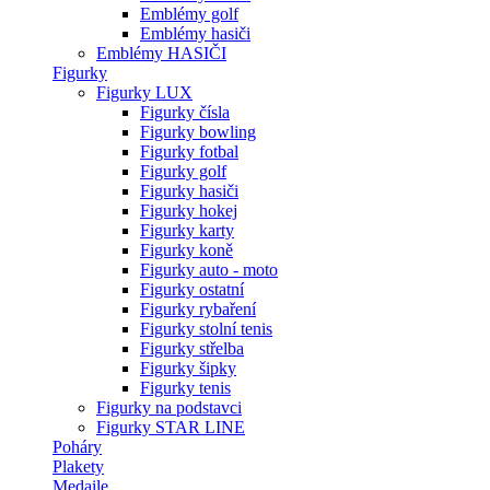
Emblémy golf
Emblémy hasiči
Emblémy HASIČI
Figurky
Figurky LUX
Figurky čísla
Figurky bowling
Figurky fotbal
Figurky golf
Figurky hasiči
Figurky hokej
Figurky karty
Figurky koně
Figurky auto - moto
Figurky ostatní
Figurky rybaření
Figurky stolní tenis
Figurky střelba
Figurky šipky
Figurky tenis
Figurky na podstavci
Figurky STAR LINE
Poháry
Plakety
Medaile