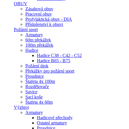
OBUV
Zásahová obuv
Pracovní obuv
Profylaktická obuv - DIA
Příslušenství k obuvi
Požární sport
Armatury
60m překážek
100m překážek
Hadice
Hadice C38 - C42 - C52
Hadice B65 - B75
Požární útok
Překážky pro požární sport
Proudnice
Štafeta 4x 100m
Rozdělovače
Savice
Sací koše
Štafeta 4x 60m
Výzbroj
Armatury
Hadicové přechody
Ostatní armatury
Proudnice