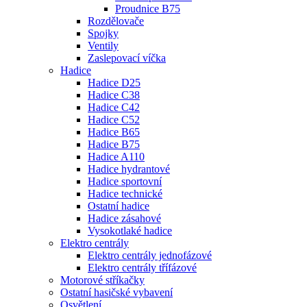
Proudnice B75
Rozdělovače
Spojky
Ventily
Zaslepovací víčka
Hadice
Hadice D25
Hadice C38
Hadice C42
Hadice C52
Hadice B65
Hadice B75
Hadice A110
Hadice hydrantové
Hadice sportovní
Hadice technické
Ostatní hadice
Hadice zásahové
Vysokotlaké hadice
Elektro centrály
Elektro centrály jednofázové
Elektro centrály třífázové
Motorové stříkačky
Ostatní hasičské vybavení
Osvětlení