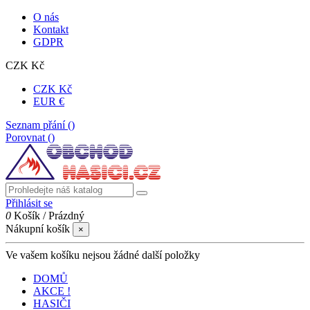
O nás
Kontakt
GDPR
CZK Kč
CZK Kč
EUR €
Seznam přání (
)
Porovnat (
)
Přihlásit se
0
Košík
/
Prázdný
Nákupní košík
×
Ve vašem košíku nejsou žádné další položky
DOMŮ
AKCE !
HASIČI