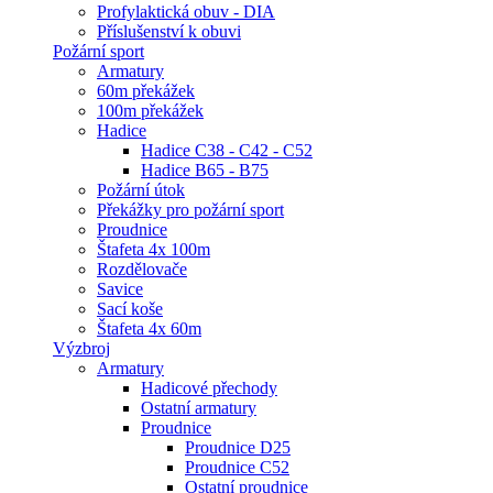
Profylaktická obuv - DIA
Příslušenství k obuvi
Požární sport
Armatury
60m překážek
100m překážek
Hadice
Hadice C38 - C42 - C52
Hadice B65 - B75
Požární útok
Překážky pro požární sport
Proudnice
Štafeta 4x 100m
Rozdělovače
Savice
Sací koše
Štafeta 4x 60m
Výzbroj
Armatury
Hadicové přechody
Ostatní armatury
Proudnice
Proudnice D25
Proudnice C52
Ostatní proudnice