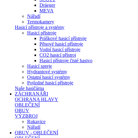
Dräeger
MEVA
Nářadí
Termokamery
Hasicí přístroje a systémy
Hasicí přístroje
Práškové hasicí přístroje
Pěnové hasicí přístroje
Vodní hasicí přístroje
CO2 hasicí přístroj
Hasicí přístroje čisté hasivo
Hasicí spreje
Hydrantové systémy
Ostatní hasicí systémy
Pojízdné hasicí přístroje
Naše hasičárna
ZÁCHRANÁŘI
OCHRANA HLAVY
OBLEČENÍ
OBUV
VÝZBROJ
Rukavice
Nářadí
OBUV - OBLEČENÍ