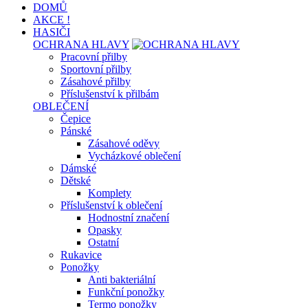
DOMŮ
AKCE !
HASIČI
OCHRANA HLAVY
Pracovní přilby
Sportovní přilby
Zásahové přilby
Příslušenství k přilbám
OBLEČENÍ
Čepice
Pánské
Zásahové oděvy
Vycházkové oblečení
Dámské
Dětské
Komplety
Příslušenství k oblečení
Hodnostní značení
Opasky
Ostatní
Rukavice
Ponožky
Anti bakteriální
Funkční ponožky
Termo ponožky