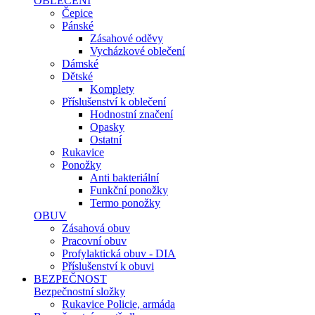
OBLEČENÍ
Čepice
Pánské
Zásahové oděvy
Vycházkové oblečení
Dámské
Dětské
Komplety
Příslušenství k oblečení
Hodnostní značení
Opasky
Ostatní
Rukavice
Ponožky
Anti bakteriální
Funkční ponožky
Termo ponožky
OBUV
Zásahová obuv
Pracovní obuv
Profylaktická obuv - DIA
Příslušenství k obuvi
BEZPEČNOST
Bezpečnostní složky
Rukavice Policie, armáda