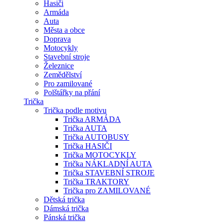
Hasiči
Armáda
Auta
Města a obce
Doprava
Motocykly
Stavební stroje
Železnice
Zemědělství
Pro zamilované
Polštářky na přání
Trička
Trička podle motivu
Trička ARMÁDA
Trička AUTA
Trička AUTOBUSY
Trička HASIČI
Trička MOTOCYKLY
Trička NÁKLADNÍ AUTA
Trička STAVEBNÍ STROJE
Trička TRAKTORY
Trička pro ZAMILOVANÉ
Dětská trička
Dámská trička
Pánská trička