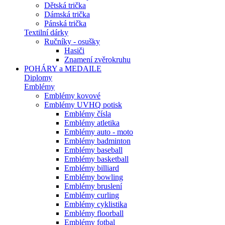
Dětská trička
Dámská trička
Pánská trička
Textilní dárky
Ručníky - osušky
Hasiči
Znamení zvěrokruhu
POHÁRY a MEDAILE
Diplomy
Emblémy
Emblémy kovové
Emblémy UVHQ potisk
Emblémy čísla
Emblémy atletika
Emblémy auto - moto
Emblémy badminton
Emblémy baseball
Emblémy basketball
Emblémy billiard
Emblémy bowling
Emblémy bruslení
Emblémy curling
Emblémy cyklistika
Emblémy floorball
Emblémy fotbal