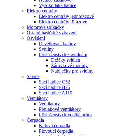
Vysokotlaké hadice
Elektro centrály
Elektro centrály jednofázové
Elektro centrály třífázové
Motorové stříkačky
Ostatní hasičské vybavení
Osvětlení
Osvětlovací balóny
Svítilny
Příslušenství ke svítilnám
Držáky svítilen
Žárovkové moduly
Nabíječky pro svítilny
Savice
Sací hadice C52
Sací hadice B75
Sací hadice A110
Ventilátory
Ventilátory
Přetlakové ventilátory
Příslušenství k ventilátorům
Čerpadla
Kalová čerpadla
Plovoucí čerpadla