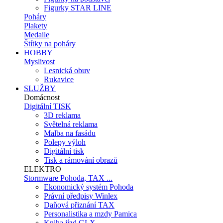
Figurky STAR LINE
Poháry
Plakety
Medaile
Štítky na poháry
HOBBY
Myslivost
Lesnická obuv
Rukavice
SLUŽBY
Domácnost
Digitální TISK
3D reklama
Světelná reklama
Malba na fasádu
Polepy výloh
Digitální tisk
Tisk a rámování obrazů
ELEKTRO
Stormware Pohoda, TAX ...
Ekonomický systém Pohoda
Právní předpisy Winlex
Daňová přiznání TAX
Personalistika a mzdy Pamica
Kniha jízd GLX