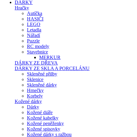
DÁRKY
Hračky
Autíčka
HASIČI
LEGO
Letadla
Nářadí
Puzzle
RC modely
Stavebnice
MERKUR
DÁRKY ZE DŘEVA
DÁRKY ZE SKLA A PORCELÁNU
Skleněné přilby
Sklenice
Skleněné dárky
Hrnečky
Korbely
Kožené dárky
Dárky
Kožené diáře
Kožené kabelky
Kožené peněženky
Kožené spisovky
Kožené dárky s ražbou