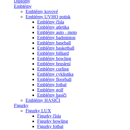
Diplomy
Emblémy
Emblémy kovové
Emblémy UVHQ potisk
Emblémy čísla
Emblémy atletika
Emblémy auto - moto
Emblémy badminton
Emblémy baseball
Emblémy basketball
Emblémy billiard
Emblémy bowling
Emblémy bruslení
Emblémy curling
Emblémy cyklistika
Emblémy floorball
Emblémy fotbal
Emblémy golf
Emblémy hasiči
Emblémy HASIČI
Figurky
Figurky LUX
Figurky čísla
Figurky bowling
Figurky fotbal