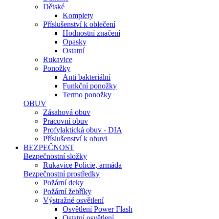
Dětské
Komplety
Příslušenství k oblečení
Hodnostní značení
Opasky
Ostatní
Rukavice
Ponožky
Anti bakteriální
Funkční ponožky
Termo ponožky
OBUV
Zásahová obuv
Pracovní obuv
Profylaktická obuv - DIA
Příslušenství k obuvi
BEZPEČNOST
Bezpečnostní složky
Rukavice Policie, armáda
Bezpečnostní prostředky
Požární deky
Požární žebříky
Výstražné osvětlení
Osvětlení Power Flash
Ostatní osvětlení