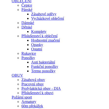
OBLEČENÍ
Čepice
Pánské
Zásahové oděvy
Vycházkové oblečení
Dámské
Dětské
Komplety
Příslušenství k oblečení
Hodnostní značení
Opasky
Ostatní
Rukavice
Ponožky
Anti bakteriální
Funkční ponožky
Termo ponožky
OBUV
Zásahová obuv
Pracovní obuv
Profylaktická obuv - DIA
Příslušenství k obuvi
Požární sport
Armatury
60m překážek