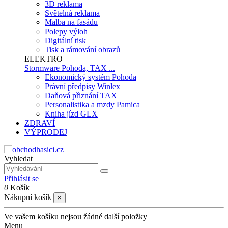
3D reklama
Světelná reklama
Malba na fasádu
Polepy výloh
Digitální tisk
Tisk a rámování obrazů
ELEKTRO
Stormware Pohoda, TAX ...
Ekonomický systém Pohoda
Právní předpisy Winlex
Daňová přiznání TAX
Personalistika a mzdy Pamica
Kniha jízd GLX
ZDRAVÍ
VÝPRODEJ
Vyhledat
Přihlásit se
0
Košík
Nákupní košík
×
Ve vašem košíku nejsou žádné další položky
Menu