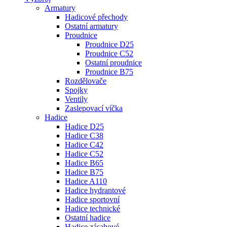
Armatury
Hadicové přechody
Ostatní armatury
Proudnice
Proudnice D25
Proudnice C52
Ostatní proudnice
Proudnice B75
Rozdělovače
Spojky
Ventily
Zaslepovací víčka
Hadice
Hadice D25
Hadice C38
Hadice C42
Hadice C52
Hadice B65
Hadice B75
Hadice A110
Hadice hydrantové
Hadice sportovní
Hadice technické
Ostatní hadice
Hadice zásahové