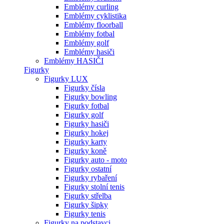
Emblémy curling
Emblémy cyklistika
Emblémy floorball
Emblémy fotbal
Emblémy golf
Emblémy hasiči
Emblémy HASIČI
Figurky
Figurky LUX
Figurky čísla
Figurky bowling
Figurky fotbal
Figurky golf
Figurky hasiči
Figurky hokej
Figurky karty
Figurky koně
Figurky auto - moto
Figurky ostatní
Figurky rybaření
Figurky stolní tenis
Figurky střelba
Figurky šipky
Figurky tenis
Figurky na podstavci