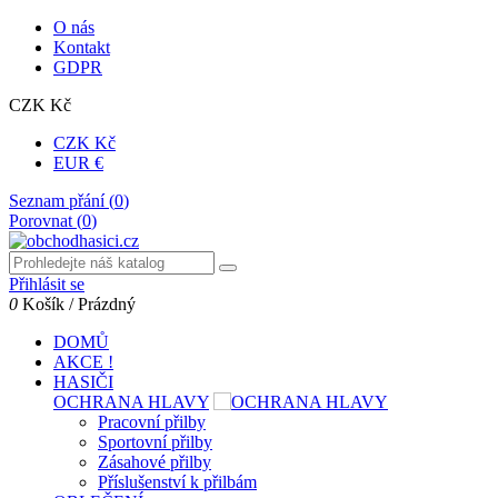
O nás
Kontakt
GDPR
CZK Kč
CZK Kč
EUR €
Seznam přání (
0
)
Porovnat (
0
)
Přihlásit se
0
Košík
/
Prázdný
DOMŮ
AKCE !
HASIČI
OCHRANA HLAVY
Pracovní přilby
Sportovní přilby
Zásahové přilby
Příslušenství k přilbám