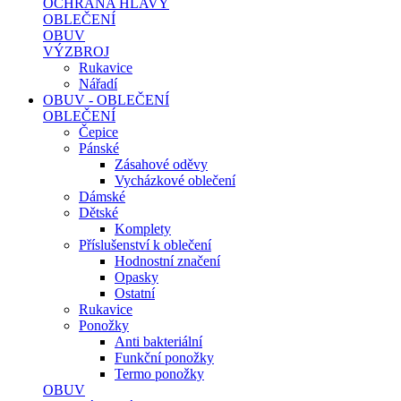
OCHRANA HLAVY
OBLEČENÍ
OBUV
VÝZBROJ
Rukavice
Nářadí
OBUV - OBLEČENÍ
OBLEČENÍ
Čepice
Pánské
Zásahové oděvy
Vycházkové oblečení
Dámské
Dětské
Komplety
Příslušenství k oblečení
Hodnostní značení
Opasky
Ostatní
Rukavice
Ponožky
Anti bakteriální
Funkční ponožky
Termo ponožky
OBUV