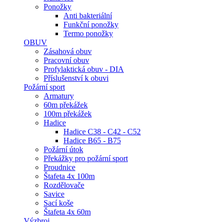
Ponožky
Anti bakteriální
Funkční ponožky
Termo ponožky
OBUV
Zásahová obuv
Pracovní obuv
Profylaktická obuv - DIA
Příslušenství k obuvi
Požární sport
Armatury
60m překážek
100m překážek
Hadice
Hadice C38 - C42 - C52
Hadice B65 - B75
Požární útok
Překážky pro požární sport
Proudnice
Štafeta 4x 100m
Rozdělovače
Savice
Sací koše
Štafeta 4x 60m
Výzbroj