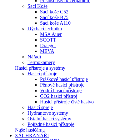
Příslušenství k čerpadlům
Sací Koše
Sací koše C52
Sací koše B75
Sací koše A110
Dýchací technika
MSA Auer
SCOTT
Dräeger
MEVA
Nářadí
Termokamery
Hasicí přístroje a systémy
Hasicí přístroje
Práškové hasicí přístroje
Pěnové hasicí přístroje
Vodní hasicí přístroje
CO2 hasicí přístroj
Hasicí přístroje čisté hasivo
Hasicí spreje
Hydrantové systémy
Ostatní hasicí systémy
Pojízdné hasicí přístroje
Naše hasičárna
ZÁCHRANÁŘI