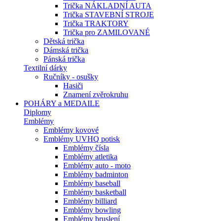
Trička NÁKLADNÍ AUTA
Trička STAVEBNÍ STROJE
Trička TRAKTORY
Trička pro ZAMILOVANÉ
Dětská trička
Dámská trička
Pánská trička
Textilní dárky
Ručníky - osušky
Hasiči
Znamení zvěrokruhu
POHÁRY a MEDAILE
Diplomy
Emblémy
Emblémy kovové
Emblémy UVHQ potisk
Emblémy čísla
Emblémy atletika
Emblémy auto - moto
Emblémy badminton
Emblémy baseball
Emblémy basketball
Emblémy billiard
Emblémy bowling
Emblémy bruslení