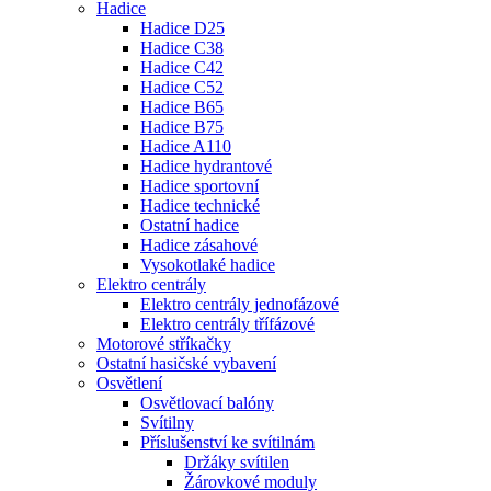
Hadice
Hadice D25
Hadice C38
Hadice C42
Hadice C52
Hadice B65
Hadice B75
Hadice A110
Hadice hydrantové
Hadice sportovní
Hadice technické
Ostatní hadice
Hadice zásahové
Vysokotlaké hadice
Elektro centrály
Elektro centrály jednofázové
Elektro centrály třífázové
Motorové stříkačky
Ostatní hasičské vybavení
Osvětlení
Osvětlovací balóny
Svítilny
Příslušenství ke svítilnám
Držáky svítilen
Žárovkové moduly