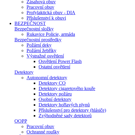
Zásahová obuv
Pracovní obuv
Profylaktická obuv - DIA
Příslušenství k obuvi
BEZPEČNOST
Bezpečnostní složky
Rukavice Policie, armáda
Bezpečnostní prostředky
Požární deky
Požární žebříky
Výstražné osvětlení
Osvětlení Power Flash
Ostatní osvětlení
Detektory
Autonomní detektory
Detektory CO
Detektory cigaretového kouře
Detektory požáru
Osobní detektory
Detektory hořlavých plynů
Příslušenství pro detektory (hlásiče)
Zvýhodněné sady detektorů
OOPP
Pracovní obuv
Ochranné roušky