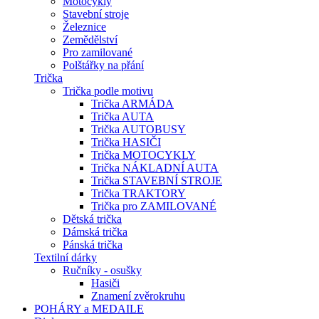
Motocykly
Stavební stroje
Železnice
Zemědělství
Pro zamilované
Polštářky na přání
Trička
Trička podle motivu
Trička ARMÁDA
Trička AUTA
Trička AUTOBUSY
Trička HASIČI
Trička MOTOCYKLY
Trička NÁKLADNÍ AUTA
Trička STAVEBNÍ STROJE
Trička TRAKTORY
Trička pro ZAMILOVANÉ
Dětská trička
Dámská trička
Pánská trička
Textilní dárky
Ručníky - osušky
Hasiči
Znamení zvěrokruhu
POHÁRY a MEDAILE