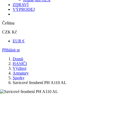
ZDRAVÍ
VÝPRODEJ
Čeština
CZK Kč
EUR €
Přihlásit se
Domů
HASIČI
Výzbroj
Armatury
Spojky
Savicové šroubení PH A110 AL