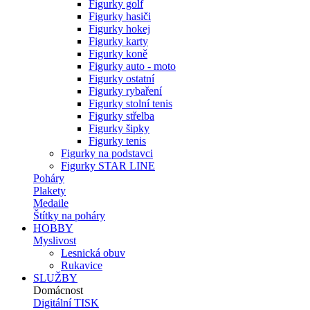
Figurky golf
Figurky hasiči
Figurky hokej
Figurky karty
Figurky koně
Figurky auto - moto
Figurky ostatní
Figurky rybaření
Figurky stolní tenis
Figurky střelba
Figurky šipky
Figurky tenis
Figurky na podstavci
Figurky STAR LINE
Poháry
Plakety
Medaile
Štítky na poháry
HOBBY
Myslivost
Lesnická obuv
Rukavice
SLUŽBY
Domácnost
Digitální TISK