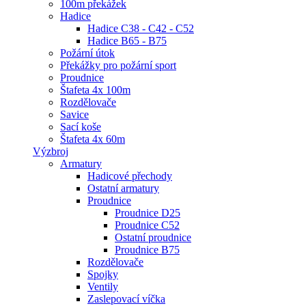
100m překážek
Hadice
Hadice C38 - C42 - C52
Hadice B65 - B75
Požární útok
Překážky pro požární sport
Proudnice
Štafeta 4x 100m
Rozdělovače
Savice
Sací koše
Štafeta 4x 60m
Výzbroj
Armatury
Hadicové přechody
Ostatní armatury
Proudnice
Proudnice D25
Proudnice C52
Ostatní proudnice
Proudnice B75
Rozdělovače
Spojky
Ventily
Zaslepovací víčka