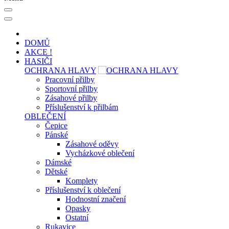
DOMŮ
AKCE !
HASIČI
OCHRANA HLAVY
Pracovní přilby
Sportovní přilby
Zásahové přilby
Příslušenství k přilbám
OBLEČENÍ
Čepice
Pánské
Zásahové oděvy
Vycházkové oblečení
Dámské
Dětské
Komplety
Příslušenství k oblečení
Hodnostní značení
Opasky
Ostatní
Rukavice