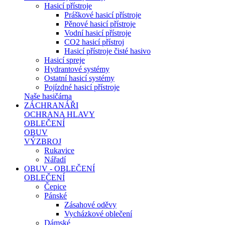
Hasicí přístroje
Práškové hasicí přístroje
Pěnové hasicí přístroje
Vodní hasicí přístroje
CO2 hasicí přístroj
Hasicí přístroje čisté hasivo
Hasicí spreje
Hydrantové systémy
Ostatní hasicí systémy
Pojízdné hasicí přístroje
Naše hasičárna
ZÁCHRANÁŘI
OCHRANA HLAVY
OBLEČENÍ
OBUV
VÝZBROJ
Rukavice
Nářadí
OBUV - OBLEČENÍ
OBLEČENÍ
Čepice
Pánské
Zásahové oděvy
Vycházkové oblečení
Dámské