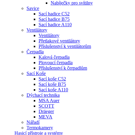
Nabíječky pro svítilny
Savice
Sací hadice C52
Sací hadice B75
Sací hadice A110
Ventilátory
Ventilátory
Přetlakové ventilátory
Příslušenství k ventilátorům
Čerpadla
Kalová čerpadla
Plovoucí čerpadla
Příslušenství k čerpadlům
Sací Koše
Sací koše C52
Sací koše B75
Sací koše A110
Dýchací technika
MSA Auer
SCOTT
Dräeger
MEVA
Nářadí
Termokamery
Hasicí přístroje a systémy