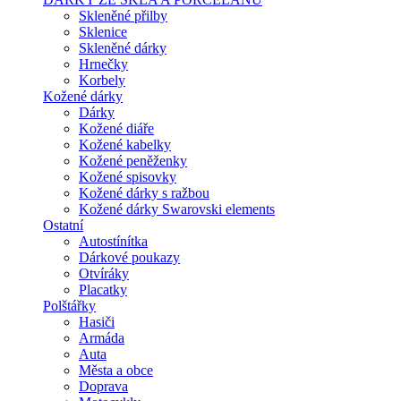
Skleněné přilby
Sklenice
Skleněné dárky
Hrnečky
Korbely
Kožené dárky
Dárky
Kožené diáře
Kožené kabelky
Kožené peněženky
Kožené spisovky
Kožené dárky s ražbou
Kožené dárky Swarovski elements
Ostatní
Autostínítka
Dárkové poukazy
Otvíráky
Placatky
Polštářky
Hasiči
Armáda
Auta
Města a obce
Doprava