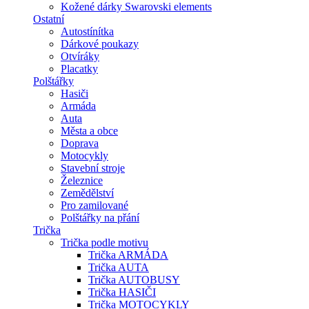
Kožené dárky Swarovski elements
Ostatní
Autostínítka
Dárkové poukazy
Otvíráky
Placatky
Polštářky
Hasiči
Armáda
Auta
Města a obce
Doprava
Motocykly
Stavební stroje
Železnice
Zemědělství
Pro zamilované
Polštářky na přání
Trička
Trička podle motivu
Trička ARMÁDA
Trička AUTA
Trička AUTOBUSY
Trička HASIČI
Trička MOTOCYKLY