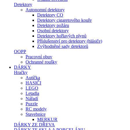
Detektory
Autonomní detektory
Detektory CO
Detektory cigaretového kouře
Detektory požáru
Osobní detektory
Detektory hořlavých plynů
Příslušenství pro detektory (hlásiče)
Zvýhodněné sady detektorů
OOPP
Pracovní obuv
Ochranné roušky
DÁRKY
Hračky
Autíčka
HASIČI
LEGO
Letadla
Nářadí
Puzzle
RC modely
Stavebnice
MERKUR
DÁRKY ZE DŘEVA
DÁRKY ZE SKLA A PORCELÁNU