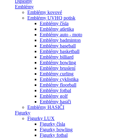
Diplomy
Emblémy
Emblémy kovové
Emblémy UVHQ potisk
Emblémy čísla
Emblémy atletika
Emblémy auto - moto
Emblémy badminton
Emblémy baseball
Emblémy basketball
Emblémy billiard
Emblémy bowling
Emblémy bruslení
Emblémy curling
Emblémy cyklistika
Emblémy floorball
Emblémy fotbal
Emblémy golf
Emblémy hasiči
Emblémy HASIČI
Figurky
Figurky LUX
Figurky čísla
Figurky bowling
Figurky fotbal