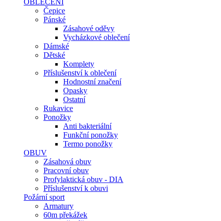
OBLEČENÍ
Čepice
Pánské
Zásahové oděvy
Vycházkové oblečení
Dámské
Dětské
Komplety
Příslušenství k oblečení
Hodnostní značení
Opasky
Ostatní
Rukavice
Ponožky
Anti bakteriální
Funkční ponožky
Termo ponožky
OBUV
Zásahová obuv
Pracovní obuv
Profylaktická obuv - DIA
Příslušenství k obuvi
Požární sport
Armatury
60m překážek