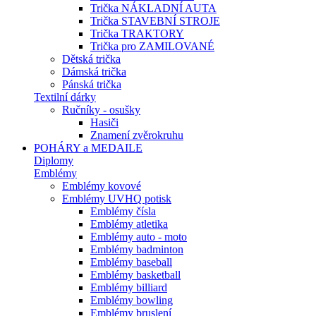
Trička NÁKLADNÍ AUTA
Trička STAVEBNÍ STROJE
Trička TRAKTORY
Trička pro ZAMILOVANÉ
Dětská trička
Dámská trička
Pánská trička
Textilní dárky
Ručníky - osušky
Hasiči
Znamení zvěrokruhu
POHÁRY a MEDAILE
Diplomy
Emblémy
Emblémy kovové
Emblémy UVHQ potisk
Emblémy čísla
Emblémy atletika
Emblémy auto - moto
Emblémy badminton
Emblémy baseball
Emblémy basketball
Emblémy billiard
Emblémy bowling
Emblémy bruslení