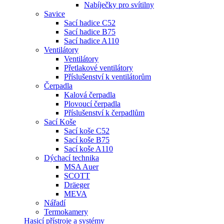
Nabíječky pro svítilny
Savice
Sací hadice C52
Sací hadice B75
Sací hadice A110
Ventilátory
Ventilátory
Přetlakové ventilátory
Příslušenství k ventilátorům
Čerpadla
Kalová čerpadla
Plovoucí čerpadla
Příslušenství k čerpadlům
Sací Koše
Sací koše C52
Sací koše B75
Sací koše A110
Dýchací technika
MSA Auer
SCOTT
Dräeger
MEVA
Nářadí
Termokamery
Hasicí přístroje a systémy