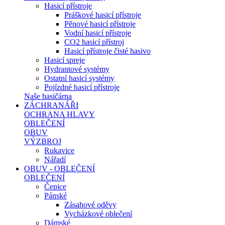
Hasicí přístroje
Práškové hasicí přístroje
Pěnové hasicí přístroje
Vodní hasicí přístroje
CO2 hasicí přístroj
Hasicí přístroje čisté hasivo
Hasicí spreje
Hydrantové systémy
Ostatní hasicí systémy
Pojízdné hasicí přístroje
Naše hasičárna
ZÁCHRANÁŘI
OCHRANA HLAVY
OBLEČENÍ
OBUV
VÝZBROJ
Rukavice
Nářadí
OBUV - OBLEČENÍ
OBLEČENÍ
Čepice
Pánské
Zásahové oděvy
Vycházkové oblečení
Dámské