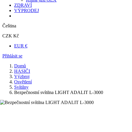
ZDRAVÍ
VÝPRODEJ
Čeština
CZK Kč
EUR €
Přihlásit se
Domů
HASIČI
Výzbroj
Osvětlení
Svítilny
Bezpečnostní svítilna LIGHT ADALIT L-3000