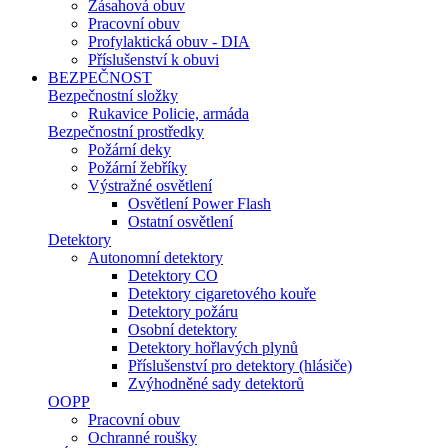
Zásahová obuv
Pracovní obuv
Profylaktická obuv - DIA
Příslušenství k obuvi
BEZPEČNOST
Bezpečnostní složky
Rukavice Policie, armáda
Bezpečnostní prostředky
Požární deky
Požární žebříky
Výstražné osvětlení
Osvětlení Power Flash
Ostatní osvětlení
Detektory
Autonomní detektory
Detektory CO
Detektory cigaretového kouře
Detektory požáru
Osobní detektory
Detektory hořlavých plynů
Příslušenství pro detektory (hlásiče)
Zvýhodněné sady detektorů
OOPP
Pracovní obuv
Ochranné roušky