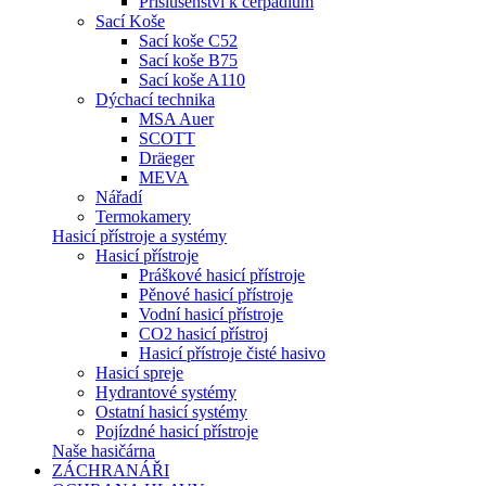
Příslušenství k čerpadlům
Sací Koše
Sací koše C52
Sací koše B75
Sací koše A110
Dýchací technika
MSA Auer
SCOTT
Dräeger
MEVA
Nářadí
Termokamery
Hasicí přístroje a systémy
Hasicí přístroje
Práškové hasicí přístroje
Pěnové hasicí přístroje
Vodní hasicí přístroje
CO2 hasicí přístroj
Hasicí přístroje čisté hasivo
Hasicí spreje
Hydrantové systémy
Ostatní hasicí systémy
Pojízdné hasicí přístroje
Naše hasičárna
ZÁCHRANÁŘI