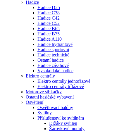
Hadice
Hadice D25
Hadice C38
Hadice C42
Hadice C52
Hadice B65
Hadice B75
Hadice A110
Hadice hydrantové
Hadice sportovní
Hadice technické
Ostatní hadice
Hadice zásahové
Vysokotlaké hadice
Elektro centrály
Elektro centrály jednofázové
Elektro centrály třífázové
Motorové stříkačky
Ostatní hasičské vybavení
Osvětlení
Osvětlovací balóny
Svítilny
Příslušenství ke svítilnám
Držáky svítilen
Žárovkové moduly