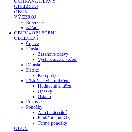
OCHRANA HLAVY
OBLEČENÍ
OBUV
VÝZBROJ
Rukavice
Nářadí
OBUV - OBLEČENÍ
OBLEČENÍ
Čepice
Pánské
Zásahové oděvy
Vycházkové oblečení
Dámské
Dětské
Komplety
Příslušenství k oblečení
Hodnostní značení
Opasky
Ostatní
Rukavice
Ponožky
Anti bakteriální
Funkční ponožky
Termo ponožky
OBUV