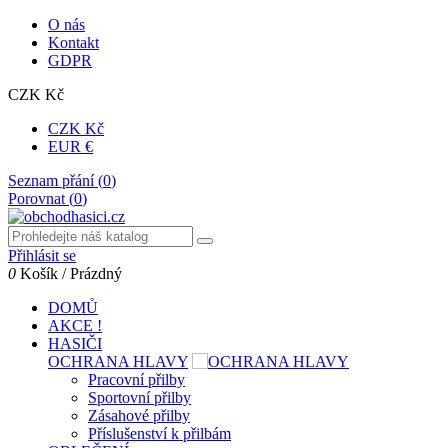
O nás
Kontakt
GDPR
CZK Kč
CZK Kč
EUR €
Seznam přání (
0
)
Porovnat (
0
)
Přihlásit se
0
Košík
/
Prázdný
DOMŮ
AKCE !
HASIČI
OCHRANA HLAVY
Pracovní přilby
Sportovní přilby
Zásahové přilby
Příslušenství k přilbám