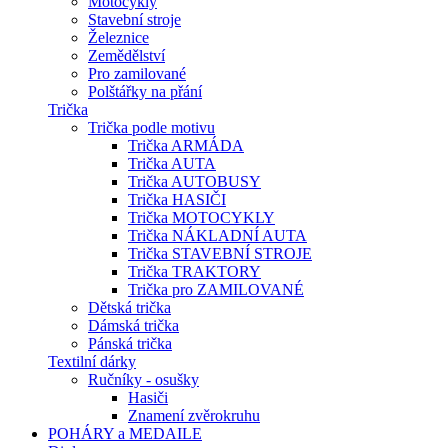
Motocykly
Stavební stroje
Železnice
Zemědělství
Pro zamilované
Polštářky na přání
Trička
Trička podle motivu
Trička ARMÁDA
Trička AUTA
Trička AUTOBUSY
Trička HASIČI
Trička MOTOCYKLY
Trička NÁKLADNÍ AUTA
Trička STAVEBNÍ STROJE
Trička TRAKTORY
Trička pro ZAMILOVANÉ
Dětská trička
Dámská trička
Pánská trička
Textilní dárky
Ručníky - osušky
Hasiči
Znamení zvěrokruhu
POHÁRY a MEDAILE