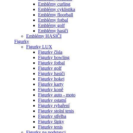
Emblémy curling
Emblémy cyklistika
Emblémy floorball
Emblémy fotbal
Emblémy golf
Emblémy hasiči
Emblémy HASIČI
Figurky
Figurky LUX
Figurky čísla
Figurky bowling
Figurky fotbal
Figurky golf
Figurky hasiči
Figurky hokej
Figurky karty
Figurky koně
Figurky auto - moto
Figurky ostatní
Figurky rybaření
Figurky stolní tenis
Figurky střelba
Figurky šipky
Figurky tenis
Figurky na podstavci