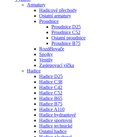
Armatury
Hadicové přechody
Ostatní armatury
Proudnice
Proudnice D25
Proudnice C52
Ostatní proudnice
Proudnice B75
Rozdělovače
Spojky
Ventily
Zaslepovací víčka
Hadice
Hadice D25
Hadice C38
Hadice C42
Hadice C52
Hadice B65
Hadice B75
Hadice A110
Hadice hydrantové
Hadice sportovní
Hadice technické
Ostatní hadice
Hadice zásahové