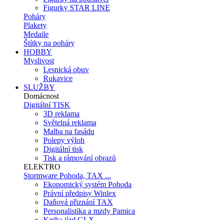
Figurky STAR LINE
Poháry
Plakety
Medaile
Štítky na poháry
HOBBY
Myslivost
Lesnická obuv
Rukavice
SLUŽBY
Domácnost
Digitální TISK
3D reklama
Světelná reklama
Malba na fasádu
Polepy výloh
Digitální tisk
Tisk a rámování obrazů
ELEKTRO
Stormware Pohoda, TAX ...
Ekonomický systém Pohoda
Právní předpisy Winlex
Daňová přiznání TAX
Personalistika a mzdy Pamica
Kniha jízd GLX