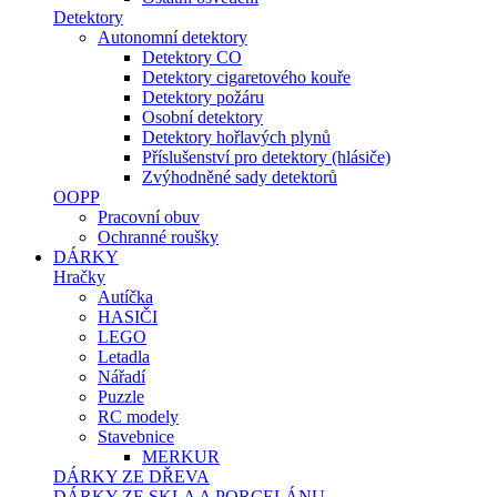
Detektory
Autonomní detektory
Detektory CO
Detektory cigaretového kouře
Detektory požáru
Osobní detektory
Detektory hořlavých plynů
Příslušenství pro detektory (hlásiče)
Zvýhodněné sady detektorů
OOPP
Pracovní obuv
Ochranné roušky
DÁRKY
Hračky
Autíčka
HASIČI
LEGO
Letadla
Nářadí
Puzzle
RC modely
Stavebnice
MERKUR
DÁRKY ZE DŘEVA
DÁRKY ZE SKLA A PORCELÁNU