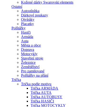
Kožené dárky Swarovski elements
Ostatní
Autostínítka
Dárkové poukazy
Otvíráky
Placatky
Polštářky
Hasiči
Armáda
Auta
Města a obce
Doprava
Motocykly
Stavební stroje
Železnice
Zemědělství
Pro zamilované
Polštářky na přání
Trička
Trička podle motivu
Trička ARMÁDA
Trička AUTA
Trička AUTOBUSY
Trička HASIČI
Trička MOTOCYKLY