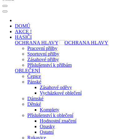
DOMŮ
AKCE !
HASIČI
OCHRANA HLAVY
Pracovní přilby
Sportovní přilby
Zásahové přilby
Příslušenství k přilbám
OBLEČENÍ
Čepice
Pánské
Zásahové oděvy
Vycházkové oblečení
Dámské
Dětské
Komplety
Příslušenství k oblečení
Hodnostní značení
Opasky
Ostatní
Rukavice