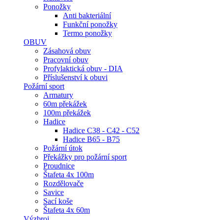
Ponožky
Anti bakteriální
Funkční ponožky
Termo ponožky
OBUV
Zásahová obuv
Pracovní obuv
Profylaktická obuv - DIA
Příslušenství k obuvi
Požární sport
Armatury
60m překážek
100m překážek
Hadice
Hadice C38 - C42 - C52
Hadice B65 - B75
Požární útok
Překážky pro požární sport
Proudnice
Štafeta 4x 100m
Rozdělovače
Savice
Sací koše
Štafeta 4x 60m
Výzbroj