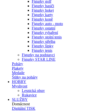
Figurky golf
Figurky hasiči
Figurky hokej
Figurky karty
Figurky koně
Figurky auto - moto
Figurky ostatní
Figurky rybaření
Figurky stolní tenis
Figurky střelba
Figurky šipky
Figurky tenis
Figurky na podstavci
Figurky STAR LINE
Poháry
Plakety
Medaile
Štítky na poháry
HOBBY
Myslivost
Lesnická obuv
Rukavice
SLUŽBY
Domácnost
Digitální TISK