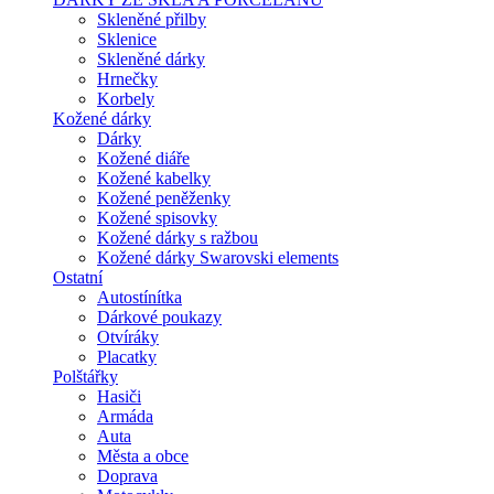
Skleněné přilby
Sklenice
Skleněné dárky
Hrnečky
Korbely
Kožené dárky
Dárky
Kožené diáře
Kožené kabelky
Kožené peněženky
Kožené spisovky
Kožené dárky s ražbou
Kožené dárky Swarovski elements
Ostatní
Autostínítka
Dárkové poukazy
Otvíráky
Placatky
Polštářky
Hasiči
Armáda
Auta
Města a obce
Doprava