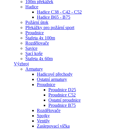
100m překážek
Hadice
Hadice C38 - C42 - C52
Hadice B65 - B75
Požární útok
Překážky pro požární sport
Proudnice
Štafeta 4x 100m
Rozdělovače
Savice
Sací koše
Štafeta 4x 60m
Výzbroj
Armatury
Hadicové přechody
Ostatní armatury
Proudnice
Proudnice D25
Proudnice C52
Ostatní proudnice
Proudnice B75
Rozdělovače
Spojky
Ventily
Zaslepovací víčka