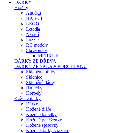
DÁRKY
Hračky
Autíčka
HASIČI
LEGO
Letadla
Nářadí
Puzzle
RC modely
Stavebnice
MERKUR
DÁRKY ZE DŘEVA
DÁRKY ZE SKLA A PORCELÁNU
Skleněné přilby
Sklenice
Skleněné dárky
Hrnečky
Korbely
Kožené dárky
Dárky
Kožené diáře
Kožené kabelky
Kožené peněženky
Kožené spisovky
Kožené dárky s ražbou