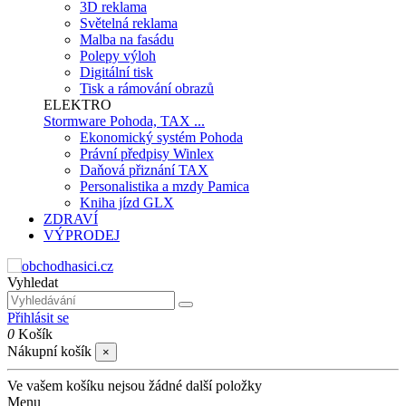
3D reklama
Světelná reklama
Malba na fasádu
Polepy výloh
Digitální tisk
Tisk a rámování obrazů
ELEKTRO
Stormware Pohoda, TAX ...
Ekonomický systém Pohoda
Právní předpisy Winlex
Daňová přiznání TAX
Personalistika a mzdy Pamica
Kniha jízd GLX
ZDRAVÍ
VÝPRODEJ
Vyhledat
Přihlásit se
0
Košík
Nákupní košík
×
Ve vašem košíku nejsou žádné další položky
Menu