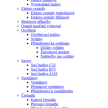
Vysokotlaké hadice
Elektro centrály
Elektro centrály jednofázové
Elektro centrály třífázové
Motorové stříkačky
Ostatní hasičské vybavení
Osvětlení
Osvětlovací balóny
Svítilny
Příslušenství ke svítilnám
Držáky svítilen
Žárovkové moduly
Nabíječky pro svítilny
Savice
Sací hadice C52
Sací hadice B75
Sací hadice A110
Ventilátory
Ventilátory
Přetlakové ventilátory
Příslušenství k ventilátorům
Čerpadla
Kalová čerpadla
Plovoucí čerpadla