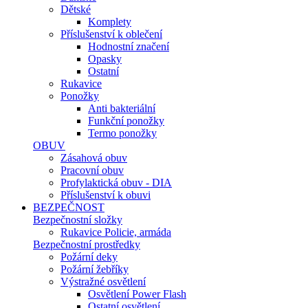
Dětské
Komplety
Příslušenství k oblečení
Hodnostní značení
Opasky
Ostatní
Rukavice
Ponožky
Anti bakteriální
Funkční ponožky
Termo ponožky
OBUV
Zásahová obuv
Pracovní obuv
Profylaktická obuv - DIA
Příslušenství k obuvi
BEZPEČNOST
Bezpečnostní složky
Rukavice Policie, armáda
Bezpečnostní prostředky
Požární deky
Požární žebříky
Výstražné osvětlení
Osvětlení Power Flash
Ostatní osvětlení