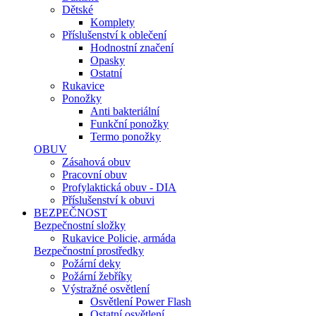
Dětské
Komplety
Příslušenství k oblečení
Hodnostní značení
Opasky
Ostatní
Rukavice
Ponožky
Anti bakteriální
Funkční ponožky
Termo ponožky
OBUV
Zásahová obuv
Pracovní obuv
Profylaktická obuv - DIA
Příslušenství k obuvi
BEZPEČNOST
Bezpečnostní složky
Rukavice Policie, armáda
Bezpečnostní prostředky
Požární deky
Požární žebříky
Výstražné osvětlení
Osvětlení Power Flash
Ostatní osvětlení