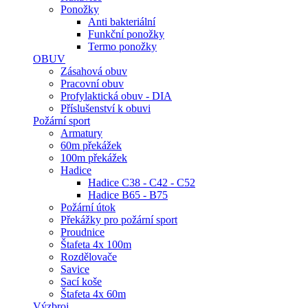
Ponožky
Anti bakteriální
Funkční ponožky
Termo ponožky
OBUV
Zásahová obuv
Pracovní obuv
Profylaktická obuv - DIA
Příslušenství k obuvi
Požární sport
Armatury
60m překážek
100m překážek
Hadice
Hadice C38 - C42 - C52
Hadice B65 - B75
Požární útok
Překážky pro požární sport
Proudnice
Štafeta 4x 100m
Rozdělovače
Savice
Sací koše
Štafeta 4x 60m
Výzbroj