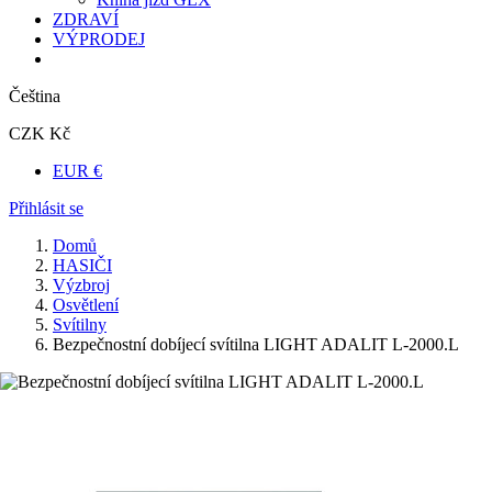
ZDRAVÍ
VÝPRODEJ
Čeština
CZK Kč
EUR €
Přihlásit se
Domů
HASIČI
Výzbroj
Osvětlení
Svítilny
Bezpečnostní dobíjecí svítilna LIGHT ADALIT L-2000.L