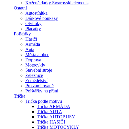
Kožené dárky Swarovski elements
Ostatní
Autostínítka
Dárkové poukazy
Otvíráky
Placatky
Polštářky
Hasiči
Armáda
Auta
Města a obce
Doprava
Motocykly
Stavební stroje
Železnice
Zemědělství
Pro zamilované
Polštářky na přání
Trička
Trička podle motivu
Trička ARMÁDA
Trička AUTA
Trička AUTOBUSY
Trička HASIČI
Trička MOTOCYKLY