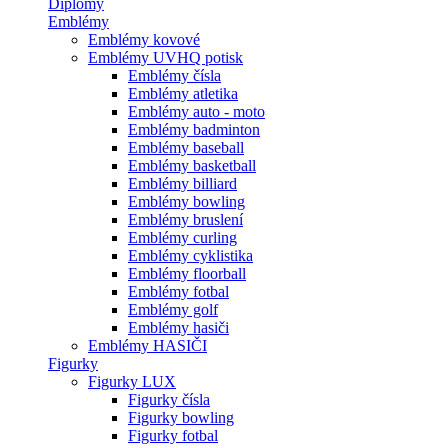
Diplomy
Emblémy
Emblémy kovové
Emblémy UVHQ potisk
Emblémy čísla
Emblémy atletika
Emblémy auto - moto
Emblémy badminton
Emblémy baseball
Emblémy basketball
Emblémy billiard
Emblémy bowling
Emblémy bruslení
Emblémy curling
Emblémy cyklistika
Emblémy floorball
Emblémy fotbal
Emblémy golf
Emblémy hasiči
Emblémy HASIČI
Figurky
Figurky LUX
Figurky čísla
Figurky bowling
Figurky fotbal