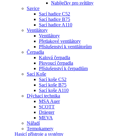
Nabíječky pro svítilny
Savice
Sací hadice C52
Sací hadice B75
Sací hadice A110
Ventilátory
Ventilátory
Přetlakové ventilátory
Příslušenství k ventilátorům
Čerpadla
Kalová čerpadla
Plovoucí čerpadla
Příslušenství k čerpadlům
Sací Koše
Sací koše C52
Sací koše B75
Sací koše A110
Dýchací technika
MSA Auer
SCOTT
Dräeger
MEVA
Nářadí
Termokamery
Hasicí přístroje a systémy