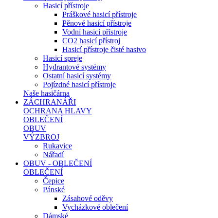
Hasicí přístroje
Práškové hasicí přístroje
Pěnové hasicí přístroje
Vodní hasicí přístroje
CO2 hasicí přístroj
Hasicí přístroje čisté hasivo
Hasicí spreje
Hydrantové systémy
Ostatní hasicí systémy
Pojízdné hasicí přístroje
Naše hasičárna
ZÁCHRANÁŘI
OCHRANA HLAVY
OBLEČENÍ
OBUV
VÝZBROJ
Rukavice
Nářadí
OBUV - OBLEČENÍ
OBLEČENÍ
Čepice
Pánské
Zásahové oděvy
Vycházkové oblečení
Dámské