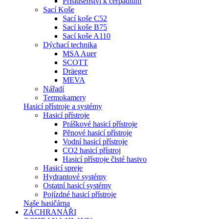
Příslušenství k čerpadlům
Sací Koše
Sací koše C52
Sací koše B75
Sací koše A110
Dýchací technika
MSA Auer
SCOTT
Dräeger
MEVA
Nářadí
Termokamery
Hasicí přístroje a systémy
Hasicí přístroje
Práškové hasicí přístroje
Pěnové hasicí přístroje
Vodní hasicí přístroje
CO2 hasicí přístroj
Hasicí přístroje čisté hasivo
Hasicí spreje
Hydrantové systémy
Ostatní hasicí systémy
Pojízdné hasicí přístroje
Naše hasičárna
ZÁCHRANÁŘI