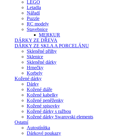
LEGO
Letadla
Nářadí
Puzzle
RC modely
Stavebnice
MERKUR
DÁRKY ZE DŘEVA
DÁRKY ZE SKLA A PORCELÁNU
Skleněné přilby
Sklenice
Skleněné dárky
Hrnečky
Korbely
Kožené dárky
Dárky
Kožené diáře
Kožené kabelky
Kožené peněženky
Kožené spisovky
Kožené dárky s ražbou
Kožené dárky Swarovski elements
Ostatní
Autostínítka
Dárkové poukazy