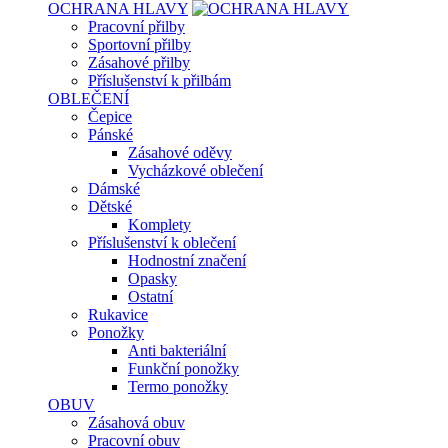
OCHRANA HLAVY
Pracovní přilby
Sportovní přilby
Zásahové přilby
Příslušenství k přilbám
OBLEČENÍ
Čepice
Pánské
Zásahové oděvy
Vycházkové oblečení
Dámské
Dětské
Komplety
Příslušenství k oblečení
Hodnostní značení
Opasky
Ostatní
Rukavice
Ponožky
Anti bakteriální
Funkční ponožky
Termo ponožky
OBUV
Zásahová obuv
Pracovní obuv