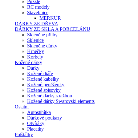
Puzzle
RC modely
Stavebnice
MERKUR
DÁRKY ZE DŘEVA
DÁRKY ZE SKLA A PORCELÁNU
Skleněné přilby
Sklenice
Skleněné dárky
Hrnečky
Korbely
Kožené dárky
Dárky
Kožené diáře
Kožené kabelky
Kožené peněženky
Kožené spisovky
Kožené dárky s ražbou
Kožené dárky Swarovski elements
Ostatní
Autostínítka
Dárkové poukazy
Otvíráky
Placatky
Polštářky