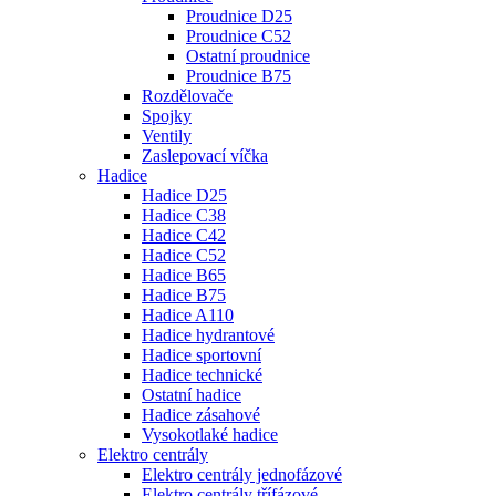
Proudnice D25
Proudnice C52
Ostatní proudnice
Proudnice B75
Rozdělovače
Spojky
Ventily
Zaslepovací víčka
Hadice
Hadice D25
Hadice C38
Hadice C42
Hadice C52
Hadice B65
Hadice B75
Hadice A110
Hadice hydrantové
Hadice sportovní
Hadice technické
Ostatní hadice
Hadice zásahové
Vysokotlaké hadice
Elektro centrály
Elektro centrály jednofázové
Elektro centrály třífázové