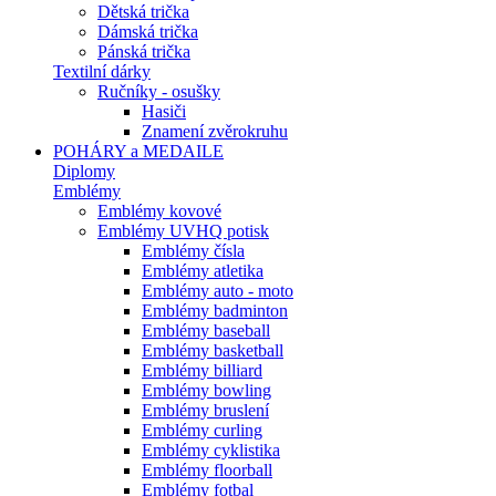
Dětská trička
Dámská trička
Pánská trička
Textilní dárky
Ručníky - osušky
Hasiči
Znamení zvěrokruhu
POHÁRY a MEDAILE
Diplomy
Emblémy
Emblémy kovové
Emblémy UVHQ potisk
Emblémy čísla
Emblémy atletika
Emblémy auto - moto
Emblémy badminton
Emblémy baseball
Emblémy basketball
Emblémy billiard
Emblémy bowling
Emblémy bruslení
Emblémy curling
Emblémy cyklistika
Emblémy floorball
Emblémy fotbal