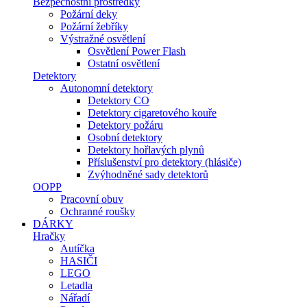
Bezpečnostní prostředky
Požární deky
Požární žebříky
Výstražné osvětlení
Osvětlení Power Flash
Ostatní osvětlení
Detektory
Autonomní detektory
Detektory CO
Detektory cigaretového kouře
Detektory požáru
Osobní detektory
Detektory hořlavých plynů
Příslušenství pro detektory (hlásiče)
Zvýhodněné sady detektorů
OOPP
Pracovní obuv
Ochranné roušky
DÁRKY
Hračky
Autíčka
HASIČI
LEGO
Letadla
Nářadí