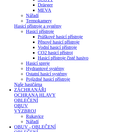
Dräeger
MEVA
Nářadí
Termokamery
Hasicí přístroje a systémy
Hasicí přístroje
Práškové hasicí přístroje
Pěnové hasicí přístroje
Vodní hasicí přístroje
CO2 hasicí přístroj
Hasicí přístroje čisté hasivo
Hasicí spreje
Hydrantové systémy
Ostatní hasicí systémy
Pojízdné hasicí přístroje
Naše hasičárna
ZÁCHRANÁŘI
OCHRANA HLAVY
OBLEČENÍ
OBUV
VÝZBROJ
Rukavice
Nářadí
OBUV - OBLEČENÍ