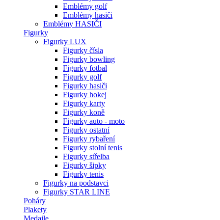
Emblémy golf
Emblémy hasiči
Emblémy HASIČI
Figurky
Figurky LUX
Figurky čísla
Figurky bowling
Figurky fotbal
Figurky golf
Figurky hasiči
Figurky hokej
Figurky karty
Figurky koně
Figurky auto - moto
Figurky ostatní
Figurky rybaření
Figurky stolní tenis
Figurky střelba
Figurky šipky
Figurky tenis
Figurky na podstavci
Figurky STAR LINE
Poháry
Plakety
Medaile