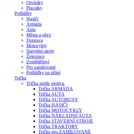
Otvíráky
Placatky
Polštářky
Hasiči
Armáda
Auta
Města a obce
Doprava
Motocykly
Stavební stroje
Železnice
Zemědělství
Pro zamilované
Polštářky na přání
Trička
Trička podle motivu
Trička ARMÁDA
Trička AUTA
Trička AUTOBUSY
Trička HASIČI
Trička MOTOCYKLY
Trička NÁKLADNÍ AUTA
Trička STAVEBNÍ STROJE
Trička TRAKTORY
Trička pro ZAMILOVANÉ