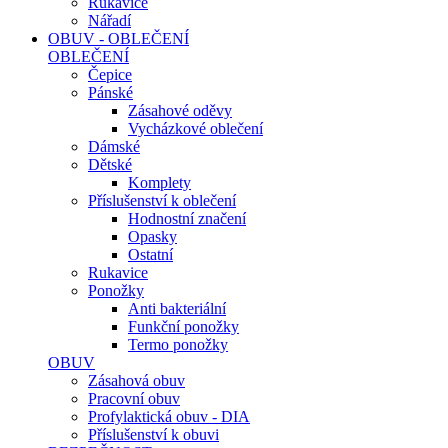
Rukavice
Nářadí
OBUV - OBLEČENÍ
OBLEČENÍ
Čepice
Pánské
Zásahové oděvy
Vycházkové oblečení
Dámské
Dětské
Komplety
Příslušenství k oblečení
Hodnostní značení
Opasky
Ostatní
Rukavice
Ponožky
Anti bakteriální
Funkční ponožky
Termo ponožky
OBUV
Zásahová obuv
Pracovní obuv
Profylaktická obuv - DIA
Příslušenství k obuvi