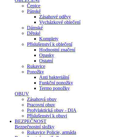
OBLEČENÍ
Čepice
Pánské
Zásahové oděvy
Vycházkové oblečení
Dámské
Dětské
Komplety
Příslušenství k oblečení
Hodnostní značení
Opasky
Ostatní
Rukavice
Ponožky
Anti bakteriální
Funkční ponožky
Termo ponožky
OBUV
Zásahová obuv
Pracovní obuv
Profylaktická obuv - DIA
Příslušenství k obuvi
BEZPEČNOST
Bezpečnostní složky
Rukavice Policie, armáda