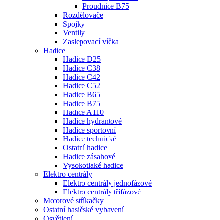
Proudnice B75
Rozdělovače
Spojky
Ventily
Zaslepovací víčka
Hadice
Hadice D25
Hadice C38
Hadice C42
Hadice C52
Hadice B65
Hadice B75
Hadice A110
Hadice hydrantové
Hadice sportovní
Hadice technické
Ostatní hadice
Hadice zásahové
Vysokotlaké hadice
Elektro centrály
Elektro centrály jednofázové
Elektro centrály třífázové
Motorové stříkačky
Ostatní hasičské vybavení
Osvětlení