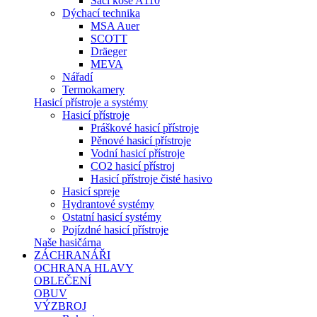
Sací koše A110
Dýchací technika
MSA Auer
SCOTT
Dräeger
MEVA
Nářadí
Termokamery
Hasicí přístroje a systémy
Hasicí přístroje
Práškové hasicí přístroje
Pěnové hasicí přístroje
Vodní hasicí přístroje
CO2 hasicí přístroj
Hasicí přístroje čisté hasivo
Hasicí spreje
Hydrantové systémy
Ostatní hasicí systémy
Pojízdné hasicí přístroje
Naše hasičárna
ZÁCHRANÁŘI
OCHRANA HLAVY
OBLEČENÍ
OBUV
VÝZBROJ