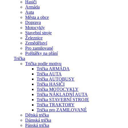
Hasiči
Armáda
Auta
Města a obce
Doprava
Motocykly
Stavební stroje
Železnice
Zemědělství
Pro zamilované
Polštářky na přání
Trička
Trička podle motivu
Trička ARMÁDA
Trička AUTA
Trička AUTOBUSY
Trička HASIČI
Trička MOTOCYKLY
Trička NÁKLADNÍ AUTA
Trička STAVEBNÍ STROJE
Trička TRAKTORY
Trička pro ZAMILOVANÉ
Dětská trička
Dámská trička
Pánská trička