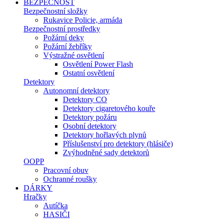
BEZPEČNOST
Bezpečnostní složky
Rukavice Policie, armáda
Bezpečnostní prostředky
Požární deky
Požární žebříky
Výstražné osvětlení
Osvětlení Power Flash
Ostatní osvětlení
Detektory
Autonomní detektory
Detektory CO
Detektory cigaretového kouře
Detektory požáru
Osobní detektory
Detektory hořlavých plynů
Příslušenství pro detektory (hlásiče)
Zvýhodněné sady detektorů
OOPP
Pracovní obuv
Ochranné roušky
DÁRKY
Hračky
Autíčka
HASIČI