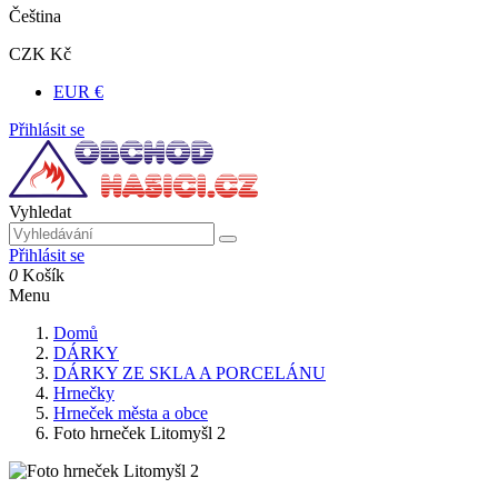
Čeština
CZK Kč
EUR €
Přihlásit se
Vyhledat
Přihlásit se
0
Košík
Menu
Domů
DÁRKY
DÁRKY ZE SKLA A PORCELÁNU
Hrnečky
Hrneček města a obce
Foto hrneček Litomyšl 2