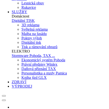
Lesnická obuv
Rukavice
SLUŽBY
Domácnost
Digitální TISK
3D reklama
Světelná reklama
Malba na fasádu
Polepy výloh
Digitální tisk
Tisk a rámování obrazů
ELEKTRO
Stormware Pohoda, TAX ...
Ekonomický systém Pohoda
Právní předpisy Winlex
Daňová přiznání TAX
Personalistika a mzdy Pamica
Kniha jízd GLX
ZDRAVÍ
VÝPRODEJ