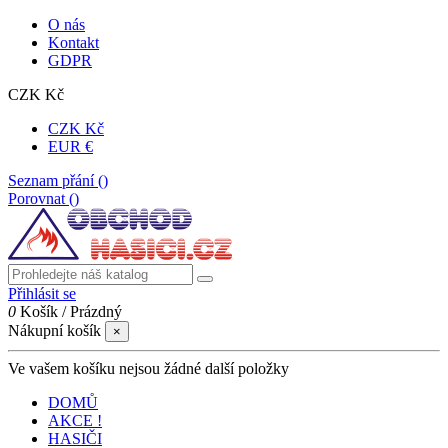
O nás
Kontakt
GDPR
CZK Kč
CZK Kč
EUR €
Seznam přání (
)
Porovnat (
)
Přihlásit se
0
Košík
/
Prázdný
Nákupní košík
×
Ve vašem košíku nejsou žádné další položky
DOMŮ
AKCE !
HASIČI