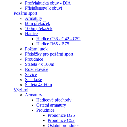
Profylaktická obuv - DIA
Příslušenství k obuvi
Požární sport
Armatury
60m překážek
100m překážek
Hadice
Hadice C38 - C42 - C52
Hadice B65 - B75
Požární útok
Překážky pro požární sport
Proudnice
Štafeta 4x 100m
Rozdělovače
Savice
Sací koše
Štafeta 4x 60m
Výzbroj
Armatury
Hadicové přechody
Ostatní armatury
Proudnice
Proudnice D25
Proudnice C52
Ostatní proudnice