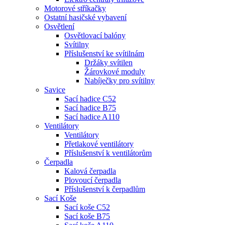
Motorové stříkačky
Ostatní hasičské vybavení
Osvětlení
Osvětlovací balóny
Svítilny
Příslušenství ke svítilnám
Držáky svítilen
Žárovkové moduly
Nabíječky pro svítilny
Savice
Sací hadice C52
Sací hadice B75
Sací hadice A110
Ventilátory
Ventilátory
Přetlakové ventilátory
Příslušenství k ventilátorům
Čerpadla
Kalová čerpadla
Plovoucí čerpadla
Příslušenství k čerpadlům
Sací Koše
Sací koše C52
Sací koše B75