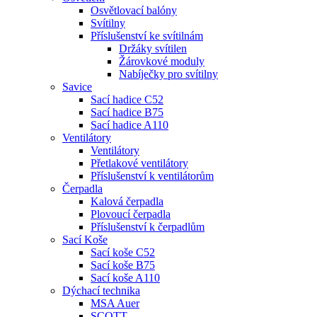
Osvětlovací balóny
Svítilny
Příslušenství ke svítilnám
Držáky svítilen
Žárovkové moduly
Nabíječky pro svítilny
Savice
Sací hadice C52
Sací hadice B75
Sací hadice A110
Ventilátory
Ventilátory
Přetlakové ventilátory
Příslušenství k ventilátorům
Čerpadla
Kalová čerpadla
Plovoucí čerpadla
Příslušenství k čerpadlům
Sací Koše
Sací koše C52
Sací koše B75
Sací koše A110
Dýchací technika
MSA Auer
SCOTT