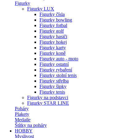
Figurky
Figurky LUX
Figurky čísla
Figurky bowling
Figurky fotbal
Figurky golf
Figurky hasiči
Figurky hokej
Figurky karty
Figurky koně
Figurky auto - moto
Figurky ostatní
Figurky rybaření
Figurky stolní tenis
Figurky střelba
Figurky šipky
Figurky tenis
Figurky na podstavci
Figurky STAR LINE
Poháry
Plakety
Medaile
Štítky na poháry
HOBBY
Myslivost