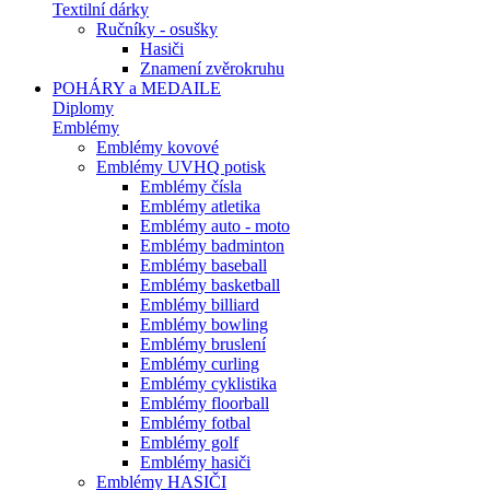
Textilní dárky
Ručníky - osušky
Hasiči
Znamení zvěrokruhu
POHÁRY a MEDAILE
Diplomy
Emblémy
Emblémy kovové
Emblémy UVHQ potisk
Emblémy čísla
Emblémy atletika
Emblémy auto - moto
Emblémy badminton
Emblémy baseball
Emblémy basketball
Emblémy billiard
Emblémy bowling
Emblémy bruslení
Emblémy curling
Emblémy cyklistika
Emblémy floorball
Emblémy fotbal
Emblémy golf
Emblémy hasiči
Emblémy HASIČI