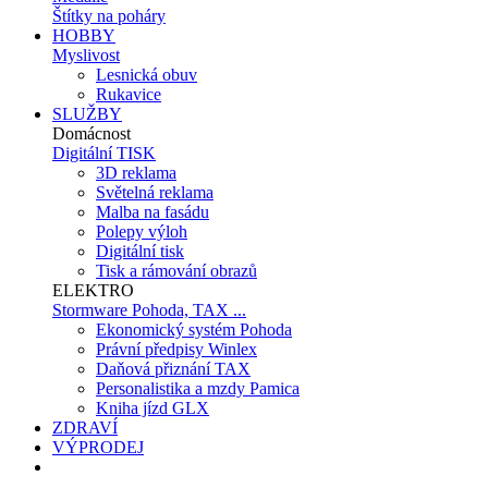
Štítky na poháry
HOBBY
Myslivost
Lesnická obuv
Rukavice
SLUŽBY
Domácnost
Digitální TISK
3D reklama
Světelná reklama
Malba na fasádu
Polepy výloh
Digitální tisk
Tisk a rámování obrazů
ELEKTRO
Stormware Pohoda, TAX ...
Ekonomický systém Pohoda
Právní předpisy Winlex
Daňová přiznání TAX
Personalistika a mzdy Pamica
Kniha jízd GLX
ZDRAVÍ
VÝPRODEJ