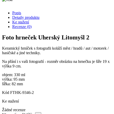
Popis
Detaily produktu
Ke stažení
Recenze
(0)
Foto hrneček Uherský Litomyšl 2
Keramický hrníček s fotografii koláží měst / hradů / aut / motorek /
hasičské a jiné techniky.
Na přání i s vaši fotografií - rozměr obrázku na hrnečku je šíře 19 x
výška 9 cm.
objem: 330 ml
výška: 95 mm
šířka: 82 mm
Kód
FTHK-9346-2
Ke stažení
Žádné recenze