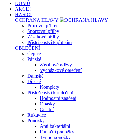
DOMŮ
AKCE !
HASIČI
OCHRANA HLAVY
Pracovní přilby
Sportovní přilby
Zásahové přilby
Příslušenství k přilbám
OBLEČENÍ
Čepice
Pánské
Zásahové oděvy
Vycházkové oblečení
Dámské
Dětské
Komplety
Příslušenství k oblečení
Hodnostní značení
Opasky
Ostatní
Rukavice
Ponožky
Anti bakteriální
Funkční ponožky
Termo ponožky