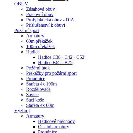
OBUV
Zásahová obuv
Pracovní obuv
Profylaktická obuv - DIA
Příslušenství k obuvi
Požární sport
Armatury
60m překážek
100m překážek
Hadice
Hadice C38 - C42 - C52
Hadice B65 - B75
Požární útok
Překážky pro požární sport
Proudnice
Štafeta 4x 100m
Rozdělovače
Savice
Sací koše
Štafeta 4x 60m
Výzbroj
Armatury
Hadicové přechody
Ostatní armatury
Proudnice