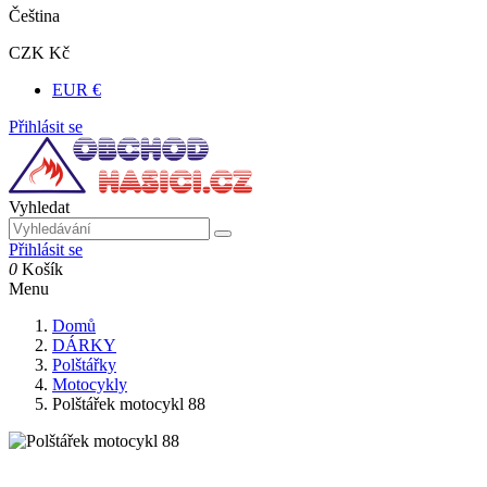
Čeština
CZK Kč
EUR €
Přihlásit se
Vyhledat
Přihlásit se
0
Košík
Menu
Domů
DÁRKY
Polštářky
Motocykly
Polštářek motocykl 88