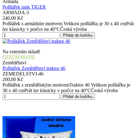
Armáda
Polštářek tank TIGER
ARMADA-3
240,00 Kč
Polštářek s armádním motivem Velikost polštářku je 30 x 40 cmPrát
lze klasicky v pračce na 40°CČeská výroba
Přidat do košíku
Na externím skladě
CZECH MADE
Zemědělství
Polštářek Zemědělství traktor 46
ZEMEDELSTVI-46
200,00 Kč
Polštářek s zemědělským motivemTraktor 46 Velikost polštářku je
30 x 40 cmPrát lze klasicky v pračce na 40°CČeská výroba
Přidat do košíku