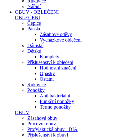
Rukavice
Nářadí
OBUV - OBLEČENÍ
OBLEČENÍ
Čepice
Pánské
Zásahové oděvy
Vycházkové oblečení
Dámské
Dětské
Komplety
Příslušenství k oblečení
Hodnostní značení
Opasky
Ostatní
Rukavice
Ponožky
Anti bakteriální
Funkční ponožky
Termo ponožky
OBUV
Zásahová obuv
Pracovní obuv
Profylaktická obuv - DIA
Příslušenství k obuvi