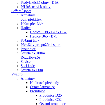
Profylaktická obuv - DIA
Příslušenství k obuvi
Požární sport
Armatury
60m překážek
100m překážek
Hadice
Hadice C38 - C42 - C52
Hadice B65 - B75
Požární útok
Překážky pro požární sport
Proudnice
Štafeta 4x 100m
Rozdělovače
Savice
Sací koše
Štafeta 4x 60m
Výzbroj
Armatury
Hadicové přechody
Ostatní armatury
Proudnice
Proudnice D25
Proudnice C52
Ostatní proudnice