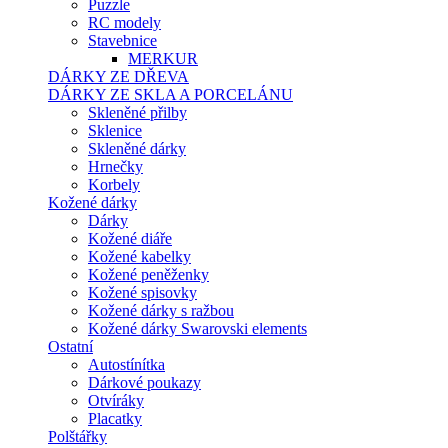
Puzzle
RC modely
Stavebnice
MERKUR
DÁRKY ZE DŘEVA
DÁRKY ZE SKLA A PORCELÁNU
Skleněné přilby
Sklenice
Skleněné dárky
Hrnečky
Korbely
Kožené dárky
Dárky
Kožené diáře
Kožené kabelky
Kožené peněženky
Kožené spisovky
Kožené dárky s ražbou
Kožené dárky Swarovski elements
Ostatní
Autostínítka
Dárkové poukazy
Otvíráky
Placatky
Polštářky