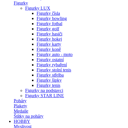
Figurky
Figurky LUX
Figurky čísla
Figurky bowling
Figurky fotbal
Figurky golf
Figurky hasiči
Figurky hokej
Figurky karty
Figurky koně
Figurky auto - moto
Figurky ostatní
Figurky rybaření
Figurky stolní tenis
Figurky střelba
Figurky šipky
Figurky tenis
Figurky na podstavci
Figurky STAR LINE
Poháry
Plakety
Medaile
Štítky na poháry
HOBBY
Myslivost