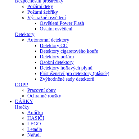
Bezpečnostní prostředky
Požární deky
Požární žebříky
Výstražné osvětlení
Osvětlení Power Flash
Ostatní osvětlení
Detektory
Autonomní detektory
Detektory CO
Detektory cigaretového kouře
Detektory požáru
Osobní detektory
Detektory hořlavých plynů
Příslušenství pro detektory (hlásiče)
Zvýhodněné sady detektorů
OOPP
Pracovní obuv
Ochranné roušky
DÁRKY
Hračky
Autíčka
HASIČI
LEGO
Letadla
Nářadí