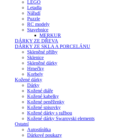
LEGO
Letadla
Nářadí
Puzzle
RC modely
Stavebnice
MERKUR
DÁRKY ZE DŘEVA
DÁRKY ZE SKLA A PORCELÁNU
Skleněné přilby
Sklenice
Skleněné dárky
Hrnečky
Korbely
Kožené dárky
Dárky
Kožené diáře
Kožené kabelky
Kožené peněženky
Kožené spisovky
Kožené dárky s ražbou
Kožené dárky Swarovski elements
Ostatní
Autostínítka
Dárkové poukazy