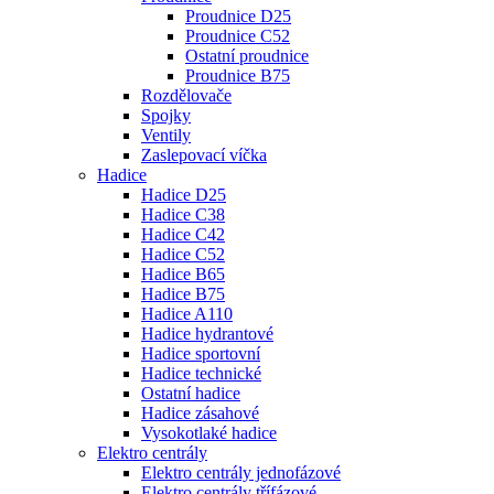
Proudnice D25
Proudnice C52
Ostatní proudnice
Proudnice B75
Rozdělovače
Spojky
Ventily
Zaslepovací víčka
Hadice
Hadice D25
Hadice C38
Hadice C42
Hadice C52
Hadice B65
Hadice B75
Hadice A110
Hadice hydrantové
Hadice sportovní
Hadice technické
Ostatní hadice
Hadice zásahové
Vysokotlaké hadice
Elektro centrály
Elektro centrály jednofázové
Elektro centrály třífázové