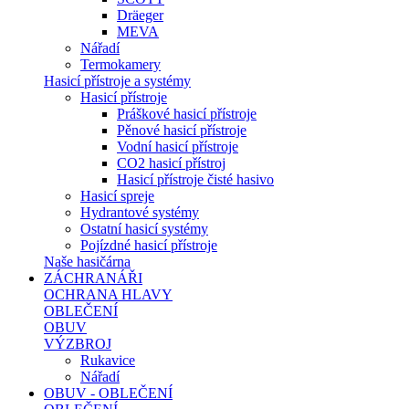
Dräeger
MEVA
Nářadí
Termokamery
Hasicí přístroje a systémy
Hasicí přístroje
Práškové hasicí přístroje
Pěnové hasicí přístroje
Vodní hasicí přístroje
CO2 hasicí přístroj
Hasicí přístroje čisté hasivo
Hasicí spreje
Hydrantové systémy
Ostatní hasicí systémy
Pojízdné hasicí přístroje
Naše hasičárna
ZÁCHRANÁŘI
OCHRANA HLAVY
OBLEČENÍ
OBUV
VÝZBROJ
Rukavice
Nářadí
OBUV - OBLEČENÍ