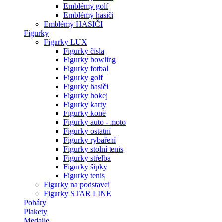
Emblémy golf
Emblémy hasiči
Emblémy HASIČI
Figurky
Figurky LUX
Figurky čísla
Figurky bowling
Figurky fotbal
Figurky golf
Figurky hasiči
Figurky hokej
Figurky karty
Figurky koně
Figurky auto - moto
Figurky ostatní
Figurky rybaření
Figurky stolní tenis
Figurky střelba
Figurky šipky
Figurky tenis
Figurky na podstavci
Figurky STAR LINE
Poháry
Plakety
Medaile