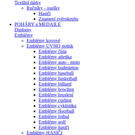
Textilní dárky
Ručníky - osušky
Hasiči
Znamení zvěrokruhu
POHÁRY a MEDAILE
Diplomy
Emblémy
Emblémy kovové
Emblémy UVHQ potisk
Emblémy čísla
Emblémy atletika
Emblémy auto - moto
Emblémy badminton
Emblémy baseball
Emblémy basketball
Emblémy billiard
Emblémy bowling
Emblémy bruslení
Emblémy curling
Emblémy cyklistika
Emblémy floorball
Emblémy fotbal
Emblémy golf
Emblémy hasiči
Emblémy HASIČI