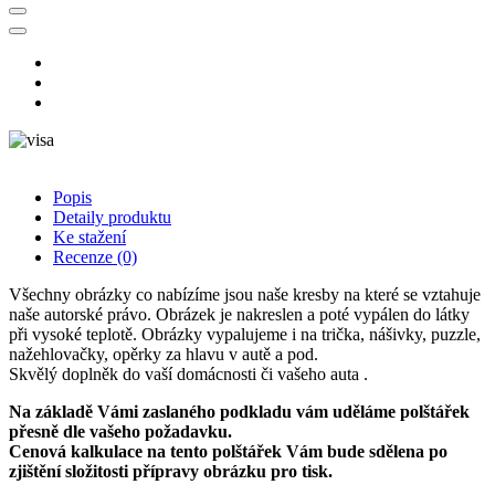
Popis
Detaily produktu
Ke stažení
Recenze
(0)
Všechny obrázky co nabízíme jsou naše kresby na které se vztahuje
naše autorské právo. Obrázek je nakreslen a poté vypálen do látky
při vysoké teplotě. Obrázky vypalujeme i na trička, nášivky, puzzle,
nažehlovačky, opěrky za hlavu v autě a pod.
Skvělý doplněk do vaší domácnosti či vašeho auta .
Na základě Vámi zaslaného podkladu vám uděláme polštářek
přesně dle vašeho požadavku.
Cenová kalkulace na tento polštářek Vám bude sdělena po
zjištění složitosti přípravy obrázku pro tisk.