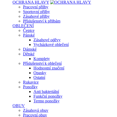
OCHRANA HLAVY
Pracovní přilby
Sportovní přilby
Zásahové přilby
Příslušenství k přilbám
OBLEČENÍ
Čepice
Pánské
Zásahové oděvy
Vycházkové oblečení
Dámské
Dětské
Komplety
Příslušenství k oblečení
Hodnostní značení
Opasky
Ostatní
Rukavice
Ponožky
Anti bakteriální
Funkční ponožky
Termo ponožky
OBUV
Zásahová obuv
Pracovní obuv