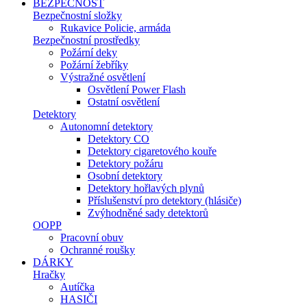
BEZPEČNOST
Bezpečnostní složky
Rukavice Policie, armáda
Bezpečnostní prostředky
Požární deky
Požární žebříky
Výstražné osvětlení
Osvětlení Power Flash
Ostatní osvětlení
Detektory
Autonomní detektory
Detektory CO
Detektory cigaretového kouře
Detektory požáru
Osobní detektory
Detektory hořlavých plynů
Příslušenství pro detektory (hlásiče)
Zvýhodněné sady detektorů
OOPP
Pracovní obuv
Ochranné roušky
DÁRKY
Hračky
Autíčka
HASIČI