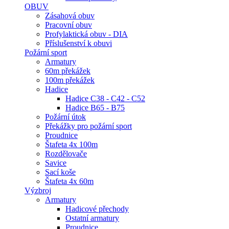
OBUV
Zásahová obuv
Pracovní obuv
Profylaktická obuv - DIA
Příslušenství k obuvi
Požární sport
Armatury
60m překážek
100m překážek
Hadice
Hadice C38 - C42 - C52
Hadice B65 - B75
Požární útok
Překážky pro požární sport
Proudnice
Štafeta 4x 100m
Rozdělovače
Savice
Sací koše
Štafeta 4x 60m
Výzbroj
Armatury
Hadicové přechody
Ostatní armatury
Proudnice