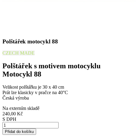
Polštářek motocykl 88
CZECH MADE
Polštářek s motivem motocyklu
Motocykl 88
Velikost polštářku je 30 x 40 cm
Prát lze klasicky v pračce na 40°C
Česká výroba
Na externím skladě
240,00 Kč
S DPH
Přidat do košíku