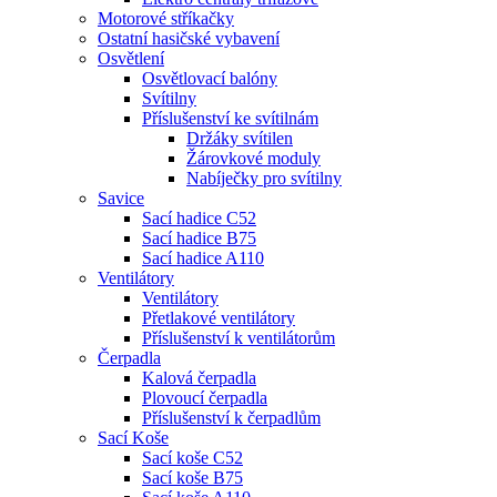
Motorové stříkačky
Ostatní hasičské vybavení
Osvětlení
Osvětlovací balóny
Svítilny
Příslušenství ke svítilnám
Držáky svítilen
Žárovkové moduly
Nabíječky pro svítilny
Savice
Sací hadice C52
Sací hadice B75
Sací hadice A110
Ventilátory
Ventilátory
Přetlakové ventilátory
Příslušenství k ventilátorům
Čerpadla
Kalová čerpadla
Plovoucí čerpadla
Příslušenství k čerpadlům
Sací Koše
Sací koše C52
Sací koše B75