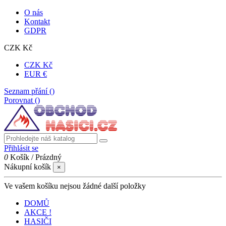
O nás
Kontakt
GDPR
CZK Kč
CZK Kč
EUR €
Seznam přání (
)
Porovnat (
)
Přihlásit se
0
Košík
/
Prázdný
Nákupní košík
×
Ve vašem košíku nejsou žádné další položky
DOMŮ
AKCE !
HASIČI