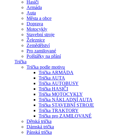
Hasiči
Armáda
Auta
Města a obce
Doprava
Motocykly
Stavební stroje
Železnice
Zemědělství
Pro zamilované
Polštářky na přání
Trička
Trička podle motivu
Trička ARMÁDA
Trička AUTA
Trička AUTOBUSY
Trička HASIČI
Trička MOTOCYKLY
Trička NÁKLADNÍ AUTA
Trička STAVEBNÍ STROJE
Trička TRAKTORY
Trička pro ZAMILOVANÉ
Dětská trička
Dámská trička
Pánská trička