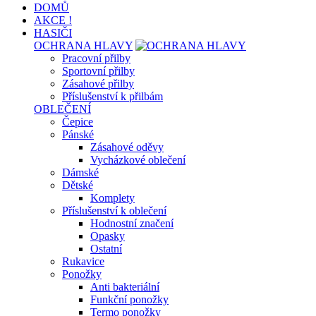
DOMŮ
AKCE !
HASIČI
OCHRANA HLAVY
Pracovní přilby
Sportovní přilby
Zásahové přilby
Příslušenství k přilbám
OBLEČENÍ
Čepice
Pánské
Zásahové oděvy
Vycházkové oblečení
Dámské
Dětské
Komplety
Příslušenství k oblečení
Hodnostní značení
Opasky
Ostatní
Rukavice
Ponožky
Anti bakteriální
Funkční ponožky
Termo ponožky