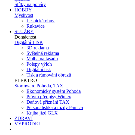
Štítky na poháry
HOBBY
Myslivost
Lesnická obuv
Rukavice
SLUŽBY
Domácnost
Digitální TISK
3D reklama
Světelná reklama
Malba na fasádu
Polepy výloh
Digitální tisk
Tisk a rámování obrazů
ELEKTRO
Stormware Pohoda, TAX ...
Ekonomický systém Pohoda
Právní předpisy Winlex
Daňová přiznání TAX
Personalistika a mzdy Pamica
Kniha jízd GLX
ZDRAVÍ
VÝPRODEJ