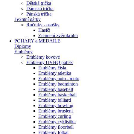
Dětská trička
Dámská trička
Pánská trička
Textilní dárky
Ručníky - osušky
Hasiči
Znamení zvěrokruhu
POHÁRY a MEDAILE
Diplomy
Emblémy
Emblémy kovové
Emblémy UVHQ potisk
Emblémy čísla
Emblémy atletika
Emblémy auto - moto
Emblémy badminton
Emblémy baseball
Emblémy basketball
Emblémy billiard
Emblémy bowling
Emblémy bruslení
Emblémy curling
Emblémy cyklistika
Emblémy floorball
Emblémy fotbal