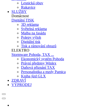
Lesnická obuv
Rukavice
SLUŽBY
Domácnost
Digitální TISK
3D reklama
Světelná reklama
Malba na fasádu
Polepy výloh
Digitální tisk
Tisk a rámování obrazů
ELEKTRO
Stormware Pohoda, TAX ...
Ekonomický systém Pohoda
Právní předpisy Winlex
Daňová přiznání TAX
Personalistika a mzdy Pamica
Kniha jízd GLX
ZDRAVÍ
VÝPRODEJ