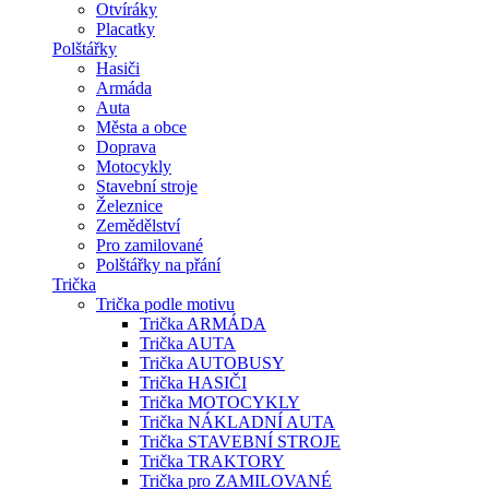
Otvíráky
Placatky
Polštářky
Hasiči
Armáda
Auta
Města a obce
Doprava
Motocykly
Stavební stroje
Železnice
Zemědělství
Pro zamilované
Polštářky na přání
Trička
Trička podle motivu
Trička ARMÁDA
Trička AUTA
Trička AUTOBUSY
Trička HASIČI
Trička MOTOCYKLY
Trička NÁKLADNÍ AUTA
Trička STAVEBNÍ STROJE
Trička TRAKTORY
Trička pro ZAMILOVANÉ