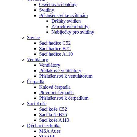
Osvětlovací balóny
Svítilny
Příslušenství ke svítilnám
Držáky svítilen
Žárovkové moduly
Nabíječky pro svítilny
Savice
Sací hadice C52
Sací hadice B75
Sací hadice A110
Ventilátory
Ventilátory
Přetlakové ventilátory
Příslušenství k ventilátorům
Čerpadla
Kalová čerpadla
Plovoucí čerpadla
Příslušenství k čerpadlům
Sací Koše
Sací koše C52
Sací koše B75
Sací koše A110
Dýchací technika
MSA Auer
SCOTT