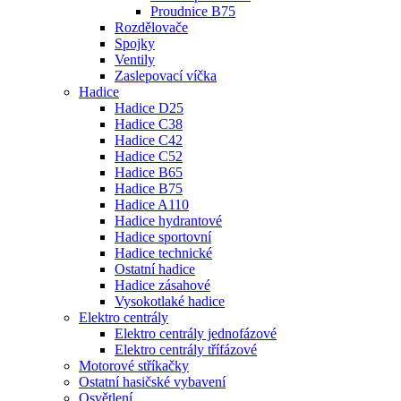
Proudnice B75
Rozdělovače
Spojky
Ventily
Zaslepovací víčka
Hadice
Hadice D25
Hadice C38
Hadice C42
Hadice C52
Hadice B65
Hadice B75
Hadice A110
Hadice hydrantové
Hadice sportovní
Hadice technické
Ostatní hadice
Hadice zásahové
Vysokotlaké hadice
Elektro centrály
Elektro centrály jednofázové
Elektro centrály třífázové
Motorové stříkačky
Ostatní hasičské vybavení
Osvětlení