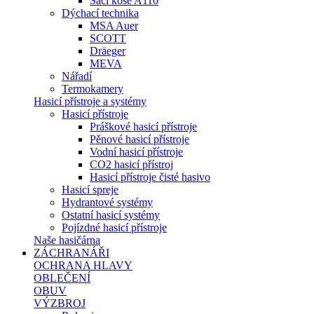
Sací koše A110
Dýchací technika
MSA Auer
SCOTT
Dräeger
MEVA
Nářadí
Termokamery
Hasicí přístroje a systémy
Hasicí přístroje
Práškové hasicí přístroje
Pěnové hasicí přístroje
Vodní hasicí přístroje
CO2 hasicí přístroj
Hasicí přístroje čisté hasivo
Hasicí spreje
Hydrantové systémy
Ostatní hasicí systémy
Pojízdné hasicí přístroje
Naše hasičárna
ZÁCHRANÁŘI
OCHRANA HLAVY
OBLEČENÍ
OBUV
VÝZBROJ