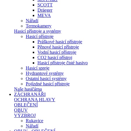
SCOTT
Dräeger
MEVA
Nářadí
Termokamery
Hasicí přístroje a systémy
Hasicí přístroje
Práškové hasicí přístroje
Pěnové hasicí přístroje
Vodní hasicí přístroje
CO2 hasicí přístroj
Hasicí přístroje čisté hasivo
Hasicí spreje
Hydrantové systémy
Ostatní hasicí systémy
Pojízdné hasicí přístroje
Naše hasičárna
ZÁCHRANÁŘI
OCHRANA HLAVY
OBLEČENÍ
OBUV
VÝZBROJ
Rukavice
Nářadí