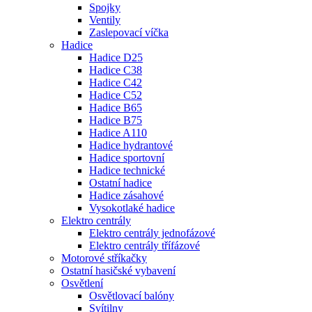
Spojky
Ventily
Zaslepovací víčka
Hadice
Hadice D25
Hadice C38
Hadice C42
Hadice C52
Hadice B65
Hadice B75
Hadice A110
Hadice hydrantové
Hadice sportovní
Hadice technické
Ostatní hadice
Hadice zásahové
Vysokotlaké hadice
Elektro centrály
Elektro centrály jednofázové
Elektro centrály třífázové
Motorové stříkačky
Ostatní hasičské vybavení
Osvětlení
Osvětlovací balóny
Svítilny