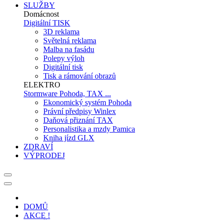
SLUŽBY
Domácnost
Digitální TISK
3D reklama
Světelná reklama
Malba na fasádu
Polepy výloh
Digitální tisk
Tisk a rámování obrazů
ELEKTRO
Stormware Pohoda, TAX ...
Ekonomický systém Pohoda
Právní předpisy Winlex
Daňová přiznání TAX
Personalistika a mzdy Pamica
Kniha jízd GLX
ZDRAVÍ
VÝPRODEJ
DOMŮ
AKCE !