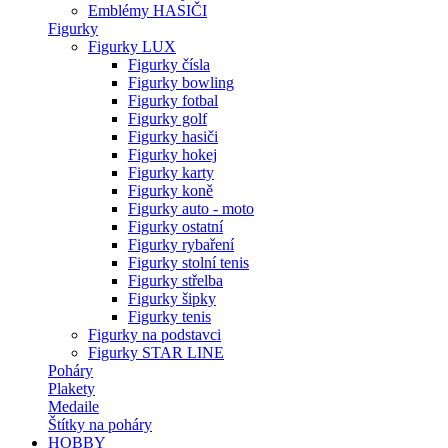
Emblémy HASIČI
Figurky
Figurky LUX
Figurky čísla
Figurky bowling
Figurky fotbal
Figurky golf
Figurky hasiči
Figurky hokej
Figurky karty
Figurky koně
Figurky auto - moto
Figurky ostatní
Figurky rybaření
Figurky stolní tenis
Figurky střelba
Figurky šipky
Figurky tenis
Figurky na podstavci
Figurky STAR LINE
Poháry
Plakety
Medaile
Štítky na poháry
HOBBY