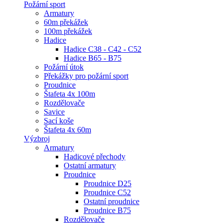
Požární sport
Armatury
60m překážek
100m překážek
Hadice
Hadice C38 - C42 - C52
Hadice B65 - B75
Požární útok
Překážky pro požární sport
Proudnice
Štafeta 4x 100m
Rozdělovače
Savice
Sací koše
Štafeta 4x 60m
Výzbroj
Armatury
Hadicové přechody
Ostatní armatury
Proudnice
Proudnice D25
Proudnice C52
Ostatní proudnice
Proudnice B75
Rozdělovače