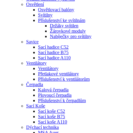
Osvětlení
Osvětlovací balóny
Svítilny
Příslušenství ke svítilnám
Držáky svítilen
Žárovkové moduly
Nabíječky pro svítilny
Savice
Sací hadice C52
Sací hadice B75
Sací hadice A110
Ventilátory
Ventilátory
Přetlakové ventilátory
Příslušenství k ventilátorům
Čerpadla
Kalová čerpadla
Plovoucí čerpadla
Příslušenství k čerpadlům
Sací Koše
Sací koše C52
Sací koše B75
Sací koše A110
Dýchací technika
MSA Auer