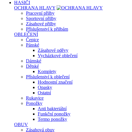
HASIČI
OCHRANA HLAVY
Pracovní přilby
Sportovní přilby
Zásahové přilby
Příslušenství k přilbám
OBLEČENÍ
Čepice
Pánské
Zásahové oděvy
Vycházkové oblečení
Dámské
Dětské
Komplety
Příslušenství k oblečení
Hodnostní značení
Opasky
Ostatní
Rukavice
Ponožky
Anti bakteriální
Funkční ponožky
Termo ponožky
OBUV
Zásahová obuv