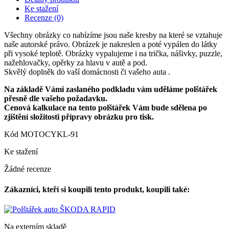
Ke stažení
Recenze
(0)
Všechny obrázky co nabízíme jsou naše kresby na které se vztahuje
naše autorské právo. Obrázek je nakreslen a poté vypálen do látky
při vysoké teplotě. Obrázky vypalujeme i na trička, nášivky, puzzle,
nažehlovačky, opěrky za hlavu v autě a pod.
Skvělý doplněk do vaší domácnosti či vašeho auta .
Na základě Vámi zaslaného podkladu vám uděláme polštářek
přesně dle vašeho požadavku.
Cenová kalkulace na tento polštářek Vám bude sdělena po
zjištění složitosti přípravy obrázku pro tisk.
Kód
MOTOCYKL-91
Ke stažení
Žádné recenze
Zákazníci, kteří si koupili tento produkt, koupili také:
Na externím skladě