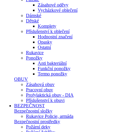
Zásahové oděvy
Vycházkové oblečení
Dámské
Dětské
Komplety
Příslušenství k oblečení
Hodnostní značení
Opasky
Ostatní
Rukavice
Ponožky
Anti bakteriální
Funkční ponožky
Termo ponožky
OBUV
Zásahová obuv
Pracovní obuv
Profylaktická obuv - DIA
Příslušenství k obuvi
BEZPEČNOST
Bezpečnostní složky
Rukavice Policie, armáda
Bezpečnostní prostředky
Požární deky