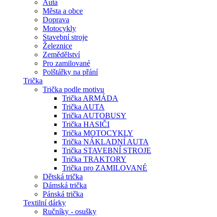
Auta
Města a obce
Doprava
Motocykly
Stavební stroje
Železnice
Zemědělství
Pro zamilované
Polštářky na přání
Trička
Trička podle motivu
Trička ARMÁDA
Trička AUTA
Trička AUTOBUSY
Trička HASIČI
Trička MOTOCYKLY
Trička NÁKLADNÍ AUTA
Trička STAVEBNÍ STROJE
Trička TRAKTORY
Trička pro ZAMILOVANÉ
Dětská trička
Dámská trička
Pánská trička
Textilní dárky
Ručníky - osušky