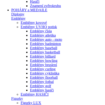
Hasiči
Znamení zvěrokruhu
POHÁRY a MEDAILE
Diplomy
Emblémy
Emblémy kovové
Emblémy UVHQ potisk
Emblémy čísla
Emblémy atletika
Emblémy auto - moto
Emblémy badminton
Emblémy baseball
Emblémy basketball
Emblémy billiard
Emblémy bowling
Emblémy bruslení
Emblémy curling
Emblémy cyklistika
Emblémy floorball
Emblémy fotbal
Emblémy golf
Emblémy hasiči
Emblémy HASIČI
Figurky
Figurky LUX