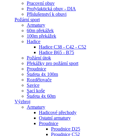
Pracovní obuv
Profylaktická obuv - DIA
Příslušenství k obuvi
Požární sport
Armatury
60m překážek
100m překážek
Hadice
Hadice C38 - C42 - C52
Hadice B65 - B75
Požární útok
Překážky pro požární sport
Proudnice
Štafeta 4x 100m
Rozdělovače
Savice
Sací koše
Štafeta 4x 60m
Výzbroj
Armatury
Hadicové přechody
Ostatní armatury
Proudnice
Proudnice D25
Proudnice C52