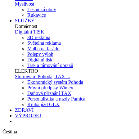
Myslivost
Lesnická obuv
Rukavice
SLUŽBY
Domácnost
Digitální TISK
3D reklama
Světelná reklama
Malba na fasádu
Polepy výloh
Digitální tisk
Tisk a rámování obrazů
ELEKTRO
Stormware Pohoda, TAX ...
Ekonomický systém Pohoda
Právní předpisy Winlex
Daňová přiznání TAX
Personalistika a mzdy Pamica
Kniha jízd GLX
ZDRAVÍ
VÝPRODEJ
Čeština