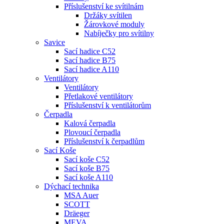
Příslušenství ke svítilnám
Držáky svítilen
Žárovkové moduly
Nabíječky pro svítilny
Savice
Sací hadice C52
Sací hadice B75
Sací hadice A110
Ventilátory
Ventilátory
Přetlakové ventilátory
Příslušenství k ventilátorům
Čerpadla
Kalová čerpadla
Plovoucí čerpadla
Příslušenství k čerpadlům
Sací Koše
Sací koše C52
Sací koše B75
Sací koše A110
Dýchací technika
MSA Auer
SCOTT
Dräeger
MEVA