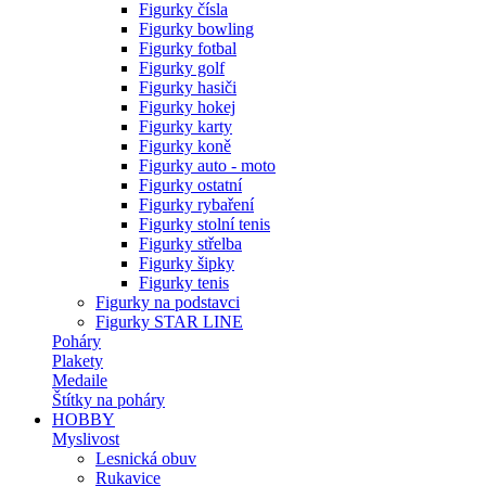
Figurky čísla
Figurky bowling
Figurky fotbal
Figurky golf
Figurky hasiči
Figurky hokej
Figurky karty
Figurky koně
Figurky auto - moto
Figurky ostatní
Figurky rybaření
Figurky stolní tenis
Figurky střelba
Figurky šipky
Figurky tenis
Figurky na podstavci
Figurky STAR LINE
Poháry
Plakety
Medaile
Štítky na poháry
HOBBY
Myslivost
Lesnická obuv
Rukavice