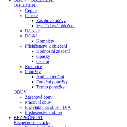
OBUV - OBLEČENÍ
OBLEČENÍ
Čepice
Pánské
Zásahové oděvy
Vycházkové oblečení
Dámské
Dětské
Komplety
Příslušenství k oblečení
Hodnostní značení
Opasky
Ostatní
Rukavice
Ponožky
Anti bakteriální
Funkční ponožky
Termo ponožky
OBUV
Zásahová obuv
Pracovní obuv
Profylaktická obuv - DIA
Příslušenství k obuvi
BEZPEČNOST
Bezpečnostní složky