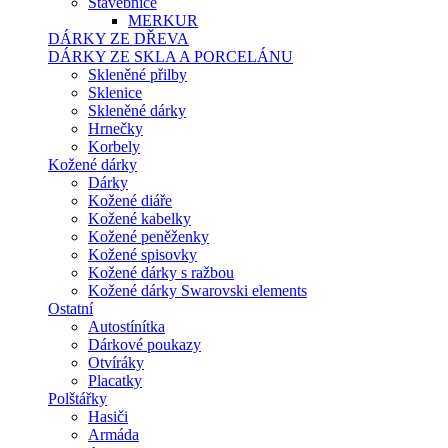
Stavebnice
MERKUR
DÁRKY ZE DŘEVA
DÁRKY ZE SKLA A PORCELÁNU
Skleněné přilby
Sklenice
Skleněné dárky
Hrnečky
Korbely
Kožené dárky
Dárky
Kožené diáře
Kožené kabelky
Kožené peněženky
Kožené spisovky
Kožené dárky s ražbou
Kožené dárky Swarovski elements
Ostatní
Autostínítka
Dárkové poukazy
Otvíráky
Placatky
Polštářky
Hasiči
Armáda