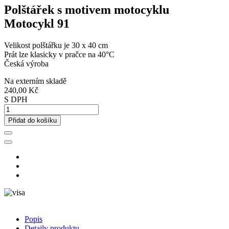
Polštářek s motivem motocyklu
Motocykl 91
Velikost polštářku je 30 x 40 cm
Prát lze klasicky v pračce na 40°C
Česká výroba
Na externím skladě
240,00 Kč
S DPH
Přidat do košíku
Popis
Detaily produktu