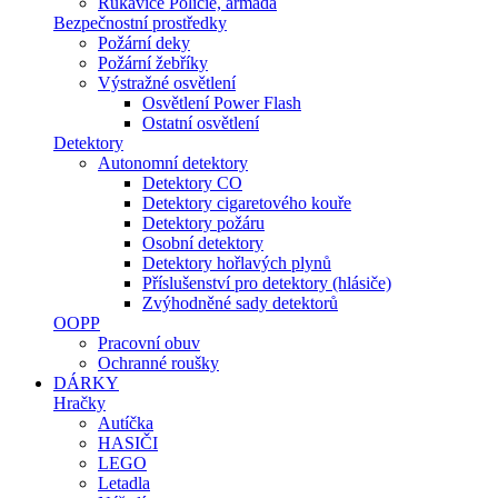
Rukavice Policie, armáda
Bezpečnostní prostředky
Požární deky
Požární žebříky
Výstražné osvětlení
Osvětlení Power Flash
Ostatní osvětlení
Detektory
Autonomní detektory
Detektory CO
Detektory cigaretového kouře
Detektory požáru
Osobní detektory
Detektory hořlavých plynů
Příslušenství pro detektory (hlásiče)
Zvýhodněné sady detektorů
OOPP
Pracovní obuv
Ochranné roušky
DÁRKY
Hračky
Autíčka
HASIČI
LEGO
Letadla