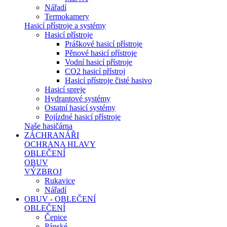
Nářadí
Termokamery
Hasicí přístroje a systémy
Hasicí přístroje
Práškové hasicí přístroje
Pěnové hasicí přístroje
Vodní hasicí přístroje
CO2 hasicí přístroj
Hasicí přístroje čisté hasivo
Hasicí spreje
Hydrantové systémy
Ostatní hasicí systémy
Pojízdné hasicí přístroje
Naše hasičárna
ZÁCHRANÁŘI
OCHRANA HLAVY
OBLEČENÍ
OBUV
VÝZBROJ
Rukavice
Nářadí
OBUV - OBLEČENÍ
OBLEČENÍ
Čepice
Pánské