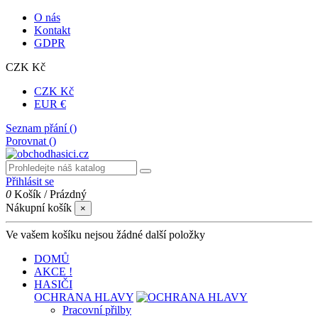
O nás
Kontakt
GDPR
CZK Kč
CZK Kč
EUR €
Seznam přání (
)
Porovnat (
)
Přihlásit se
0
Košík
/
Prázdný
Nákupní košík
×
Ve vašem košíku nejsou žádné další položky
DOMŮ
AKCE !
HASIČI
OCHRANA HLAVY
Pracovní přilby