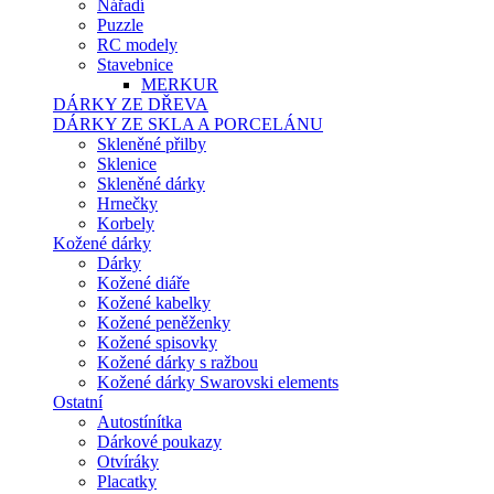
Nářadí
Puzzle
RC modely
Stavebnice
MERKUR
DÁRKY ZE DŘEVA
DÁRKY ZE SKLA A PORCELÁNU
Skleněné přilby
Sklenice
Skleněné dárky
Hrnečky
Korbely
Kožené dárky
Dárky
Kožené diáře
Kožené kabelky
Kožené peněženky
Kožené spisovky
Kožené dárky s ražbou
Kožené dárky Swarovski elements
Ostatní
Autostínítka
Dárkové poukazy
Otvíráky
Placatky