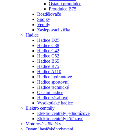
Ostatní proudnice
Proudnice B75
Rozdělovače
Spojky
Ventily
Zaslepovací víčka
Hadice
Hadice D25
Hadice C38
Hadice C42
Hadice C52
Hadice B65
Hadice B75
Hadice A110
Hadice hydrantové
Hadice sportovní
Hadice technické
Ostatní hadice
Hadice zásahové
Vysokotlaké hadice
Elektro centrály
Elektro centrály jednofázové
Elektro centrály třífázové
Motorové stříkačky
Ostatní hasičské vybavení