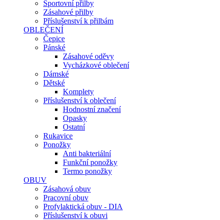
Sportovní přilby
Zásahové přilby
Příslušenství k přilbám
OBLEČENÍ
Čepice
Pánské
Zásahové oděvy
Vycházkové oblečení
Dámské
Dětské
Komplety
Příslušenství k oblečení
Hodnostní značení
Opasky
Ostatní
Rukavice
Ponožky
Anti bakteriální
Funkční ponožky
Termo ponožky
OBUV
Zásahová obuv
Pracovní obuv
Profylaktická obuv - DIA
Příslušenství k obuvi