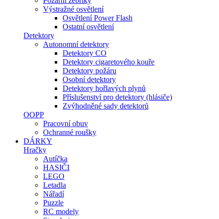
Požární žebříky
Výstražné osvětlení
Osvětlení Power Flash
Ostatní osvětlení
Detektory
Autonomní detektory
Detektory CO
Detektory cigaretového kouře
Detektory požáru
Osobní detektory
Detektory hořlavých plynů
Příslušenství pro detektory (hlásiče)
Zvýhodněné sady detektorů
OOPP
Pracovní obuv
Ochranné roušky
DÁRKY
Hračky
Autíčka
HASIČI
LEGO
Letadla
Nářadí
Puzzle
RC modely