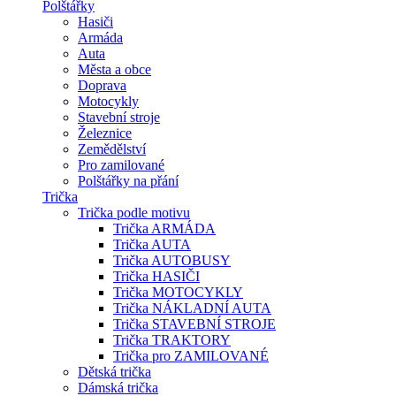
Polštářky
Hasiči
Armáda
Auta
Města a obce
Doprava
Motocykly
Stavební stroje
Železnice
Zemědělství
Pro zamilované
Polštářky na přání
Trička
Trička podle motivu
Trička ARMÁDA
Trička AUTA
Trička AUTOBUSY
Trička HASIČI
Trička MOTOCYKLY
Trička NÁKLADNÍ AUTA
Trička STAVEBNÍ STROJE
Trička TRAKTORY
Trička pro ZAMILOVANÉ
Dětská trička
Dámská trička