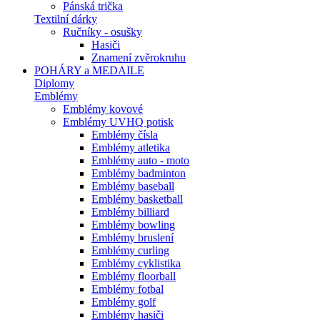
Pánská trička
Textilní dárky
Ručníky - osušky
Hasiči
Znamení zvěrokruhu
POHÁRY a MEDAILE
Diplomy
Emblémy
Emblémy kovové
Emblémy UVHQ potisk
Emblémy čísla
Emblémy atletika
Emblémy auto - moto
Emblémy badminton
Emblémy baseball
Emblémy basketball
Emblémy billiard
Emblémy bowling
Emblémy bruslení
Emblémy curling
Emblémy cyklistika
Emblémy floorball
Emblémy fotbal
Emblémy golf
Emblémy hasiči