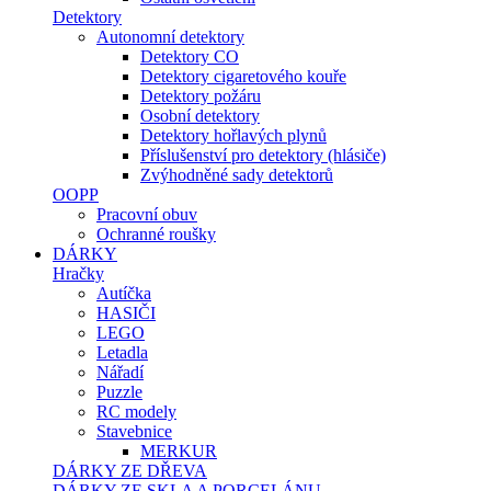
Detektory
Autonomní detektory
Detektory CO
Detektory cigaretového kouře
Detektory požáru
Osobní detektory
Detektory hořlavých plynů
Příslušenství pro detektory (hlásiče)
Zvýhodněné sady detektorů
OOPP
Pracovní obuv
Ochranné roušky
DÁRKY
Hračky
Autíčka
HASIČI
LEGO
Letadla
Nářadí
Puzzle
RC modely
Stavebnice
MERKUR
DÁRKY ZE DŘEVA
DÁRKY ZE SKLA A PORCELÁNU