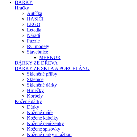
DÁRKY
Hračky
Autíčka
HASIČI
LEGO
Letadla
Nářadí
Puzzle
RC modely
Stavebnice
MERKUR
DÁRKY ZE DŘEVA
DÁRKY ZE SKLA A PORCELÁNU
Skleněné přilby
Sklenice
Skleněné dárky
Hrnečky
Korbely
Kožené dárky
Dárky
Kožené diáře
Kožené kabelky
Kožené peněženky
Kožené spisovky
Kožené dárky s ražbou