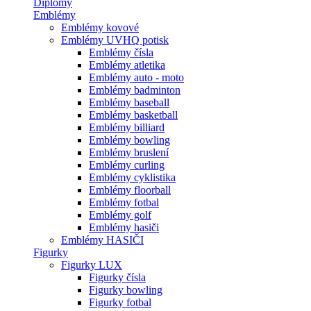
Diplomy
Emblémy
Emblémy kovové
Emblémy UVHQ potisk
Emblémy čísla
Emblémy atletika
Emblémy auto - moto
Emblémy badminton
Emblémy baseball
Emblémy basketball
Emblémy billiard
Emblémy bowling
Emblémy bruslení
Emblémy curling
Emblémy cyklistika
Emblémy floorball
Emblémy fotbal
Emblémy golf
Emblémy hasiči
Emblémy HASIČI
Figurky
Figurky LUX
Figurky čísla
Figurky bowling
Figurky fotbal