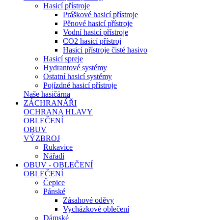
Hasicí přístroje
Práškové hasicí přístroje
Pěnové hasicí přístroje
Vodní hasicí přístroje
CO2 hasicí přístroj
Hasicí přístroje čisté hasivo
Hasicí spreje
Hydrantové systémy
Ostatní hasicí systémy
Pojízdné hasicí přístroje
Naše hasičárna
ZÁCHRANÁŘI
OCHRANA HLAVY
OBLEČENÍ
OBUV
VÝZBROJ
Rukavice
Nářadí
OBUV - OBLEČENÍ
OBLEČENÍ
Čepice
Pánské
Zásahové oděvy
Vycházkové oblečení
Dámské