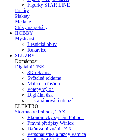
Figurky STAR LINE
Poháry
Plakety
Medaile
Štítky na poháry
HOBBY
Myslivost
Lesnická obuv
Rukavice
SLUŽBY
Domácnost
Digitální TISK
3D reklama
Světelná reklama
Malba na fasádu
Polepy výloh
Digitální tisk
Tisk a rámování obrazů
ELEKTRO
Stormware Pohoda, TAX ...
Ekonomický systém Pohoda
Právní předpisy Winlex
Daňová přiznání TAX
Personalistika a mzdy Pamica
Kniha jízd GLX