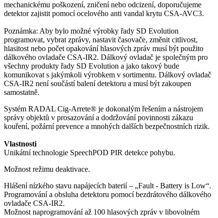
mechanickému poškození, zničení nebo odcizení, doporučujeme
detektor zajistit pomocí ocelového anti vandal krytu CSA-AVC3.
Poznámka: Aby bylo možné výrobky řady SD Evolution
programovat, vybrat zprávy, nastavit časovače, změnit citlivost,
hlasitost nebo počet opakování hlasových zpráv musí být použito
dálkového ovladače CSA-IR2. Dálkový ovladač je společným pro
všechny produkty řady SD Evolution a jako takový bude
komunikovat s jakýmkoli výrobkem v sortimentu. Dálkový ovladač
CSA-IR2 není součástí balení detektoru a musí být zakoupen
samostatně.
Systém RADAL Cig-Arrete® je dokonalým řešením a nástrojem
správy objektů v prosazování a dodržování povinnosti zákazu
kouření, požární prevence a mnohých dalších bezpečnostních rizik.
Vlastnosti
Unikátní technologie SpeechPOD PIR detekce pohybu.
Možnost režimu deaktivace.
Hlášení nízkého stavu napájecích baterií – „Fault - Battery is Low“.
Programování a obsluha detektoru pomocí bezdrátového dálkového
ovladače CSA-IR2.
Možnost naprogramování až 100 hlasových zpráv v libovolném