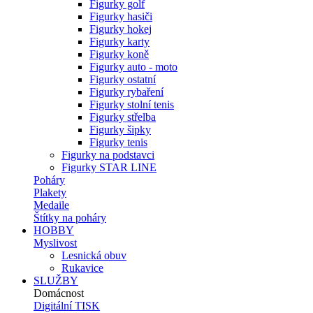
Figurky golf
Figurky hasiči
Figurky hokej
Figurky karty
Figurky koně
Figurky auto - moto
Figurky ostatní
Figurky rybaření
Figurky stolní tenis
Figurky střelba
Figurky šipky
Figurky tenis
Figurky na podstavci
Figurky STAR LINE
Poháry
Plakety
Medaile
Štítky na poháry
HOBBY
Myslivost
Lesnická obuv
Rukavice
SLUŽBY
Domácnost
Digitální TISK