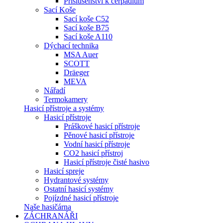
Příslušenství k čerpadlům
Sací Koše
Sací koše C52
Sací koše B75
Sací koše A110
Dýchací technika
MSA Auer
SCOTT
Dräeger
MEVA
Nářadí
Termokamery
Hasicí přístroje a systémy
Hasicí přístroje
Práškové hasicí přístroje
Pěnové hasicí přístroje
Vodní hasicí přístroje
CO2 hasicí přístroj
Hasicí přístroje čisté hasivo
Hasicí spreje
Hydrantové systémy
Ostatní hasicí systémy
Pojízdné hasicí přístroje
Naše hasičárna
ZÁCHRANÁŘI