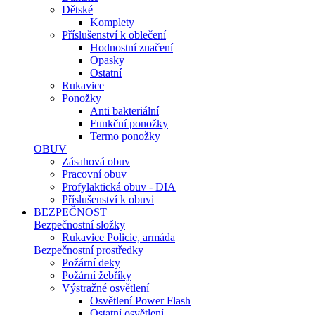
Dětské
Komplety
Příslušenství k oblečení
Hodnostní značení
Opasky
Ostatní
Rukavice
Ponožky
Anti bakteriální
Funkční ponožky
Termo ponožky
OBUV
Zásahová obuv
Pracovní obuv
Profylaktická obuv - DIA
Příslušenství k obuvi
BEZPEČNOST
Bezpečnostní složky
Rukavice Policie, armáda
Bezpečnostní prostředky
Požární deky
Požární žebříky
Výstražné osvětlení
Osvětlení Power Flash
Ostatní osvětlení