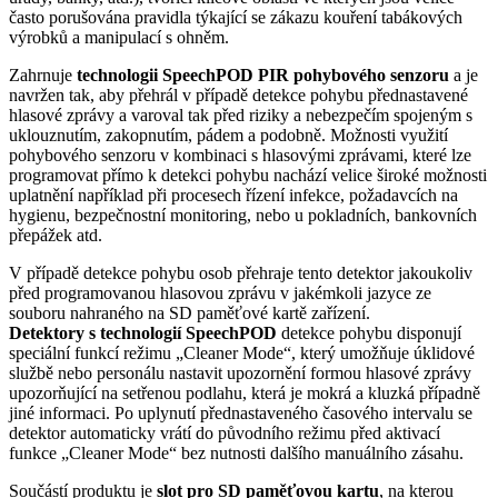
často porušována pravidla týkající se zákazu kouření tabákových
výrobků a manipulací s ohněm.
Zahrnuje
technologii SpeechPOD PIR pohybového senzoru
a je
navržen tak, aby přehrál v případě detekce pohybu přednastavené
hlasové zprávy a varoval tak před riziky a nebezpečím spojeným s
uklouznutím, zakopnutím, pádem a podobně. Možnosti využití
pohybového senzoru v kombinaci s hlasovými zprávami, které lze
programovat přímo k detekci pohybu nachází velice široké možnosti
uplatnění například při procesech řízení infekce, požadavcích na
hygienu, bezpečnostní monitoring, nebo u pokladních, bankovních
přepážek atd.
V případě detekce pohybu osob přehraje tento detektor jakoukoliv
před programovanou hlasovou zprávu v jakémkoli jazyce ze
souboru nahraného na SD paměťové kartě zařízení.
Detektory s technologií SpeechPOD
detekce pohybu disponují
speciální funkcí režimu „Cleaner Mode“, který umožňuje úklidové
službě nebo personálu nastavit upozornění formou hlasové zprávy
upozorňující na setřenou podlahu, která je mokrá a kluzká případně
jiné informaci. Po uplynutí přednastaveného časového intervalu se
detektor automaticky vrátí do původního režimu před aktivací
funkce „Cleaner Mode“ bez nutnosti dalšího manuálního zásahu.
Součástí produktu je
slot pro SD paměťovou kartu
, na kterou