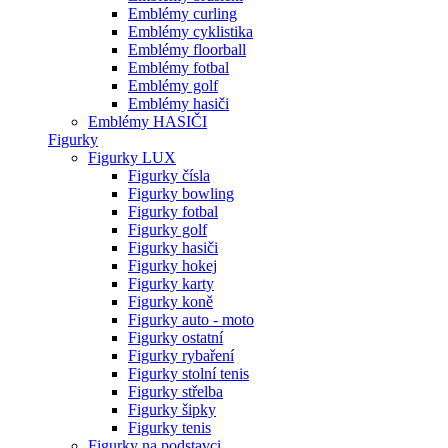
Emblémy curling
Emblémy cyklistika
Emblémy floorball
Emblémy fotbal
Emblémy golf
Emblémy hasiči
Emblémy HASIČI
Figurky
Figurky LUX
Figurky čísla
Figurky bowling
Figurky fotbal
Figurky golf
Figurky hasiči
Figurky hokej
Figurky karty
Figurky koně
Figurky auto - moto
Figurky ostatní
Figurky rybaření
Figurky stolní tenis
Figurky střelba
Figurky šipky
Figurky tenis
Figurky na podstavci