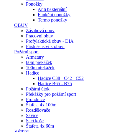
Ponožky
Anti bakteriální
Funkční ponožky
Termo ponožky
OBUV
Zásahová obuv
Pracovní obuv
Profylaktická obuv - DIA
Příslušenství k obuvi
Požární sport
Armatury
60m překážek
100m překážek
Hadice
Hadice C38 - C42 - C52
Hadice B65 - B75
Požární útok
Překážky pro požární sport
Proudnice
Štafeta 4x 100m
Rozdělovače
Savice
Sací koše
Štafeta 4x 60m
Výzbroj