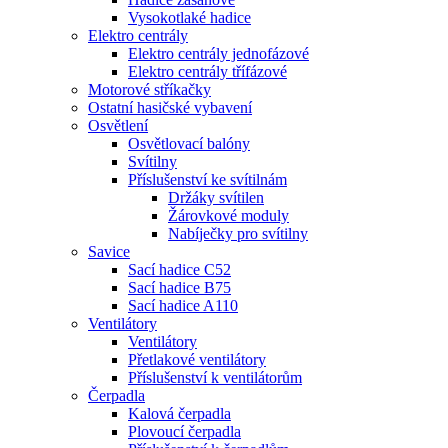
Vysokotlaké hadice
Elektro centrály
Elektro centrály jednofázové
Elektro centrály třífázové
Motorové stříkačky
Ostatní hasičské vybavení
Osvětlení
Osvětlovací balóny
Svítilny
Příslušenství ke svítilnám
Držáky svítilen
Žárovkové moduly
Nabíječky pro svítilny
Savice
Sací hadice C52
Sací hadice B75
Sací hadice A110
Ventilátory
Ventilátory
Přetlakové ventilátory
Příslušenství k ventilátorům
Čerpadla
Kalová čerpadla
Plovoucí čerpadla