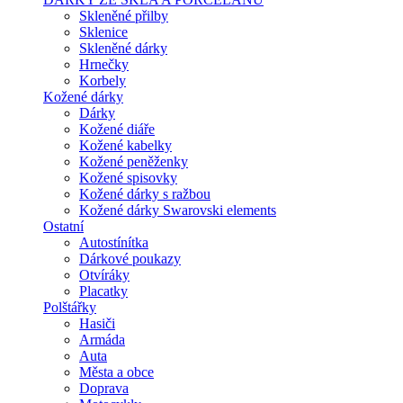
Skleněné přilby
Sklenice
Skleněné dárky
Hrnečky
Korbely
Kožené dárky
Dárky
Kožené diáře
Kožené kabelky
Kožené peněženky
Kožené spisovky
Kožené dárky s ražbou
Kožené dárky Swarovski elements
Ostatní
Autostínítka
Dárkové poukazy
Otvíráky
Placatky
Polštářky
Hasiči
Armáda
Auta
Města a obce
Doprava