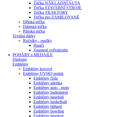
Trička NÁKLADNÍ AUTA
Trička STAVEBNÍ STROJE
Trička TRAKTORY
Trička pro ZAMILOVANÉ
Dětská trička
Dámská trička
Pánská trička
Textilní dárky
Ručníky - osušky
Hasiči
Znamení zvěrokruhu
POHÁRY a MEDAILE
Diplomy
Emblémy
Emblémy kovové
Emblémy UVHQ potisk
Emblémy čísla
Emblémy atletika
Emblémy auto - moto
Emblémy badminton
Emblémy baseball
Emblémy basketball
Emblémy billiard
Emblémy bowling
Emblémy bruslení