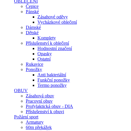
OBLEČENÍ
Čepice
Pánské
Zásahové oděvy
Vycházkové oblečení
Dámské
Dětské
Komplety
Příslušenství k oblečení
Hodnostní značení
Opasky
Ostatní
Rukavice
Ponožky
Anti bakteriální
Funkční ponožky
Termo ponožky
OBUV
Zásahová obuv
Pracovní obuv
Profylaktická obuv - DIA
Příslušenství k obuvi
Požární sport
Armatury
60m překážek