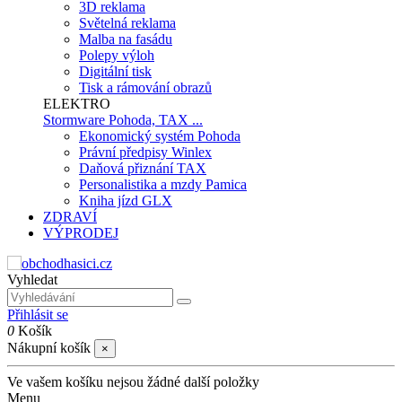
3D reklama
Světelná reklama
Malba na fasádu
Polepy výloh
Digitální tisk
Tisk a rámování obrazů
ELEKTRO
Stormware Pohoda, TAX ...
Ekonomický systém Pohoda
Právní předpisy Winlex
Daňová přiznání TAX
Personalistika a mzdy Pamica
Kniha jízd GLX
ZDRAVÍ
VÝPRODEJ
Vyhledat
Přihlásit se
0
Košík
Nákupní košík
×
Ve vašem košíku nejsou žádné další položky
Menu