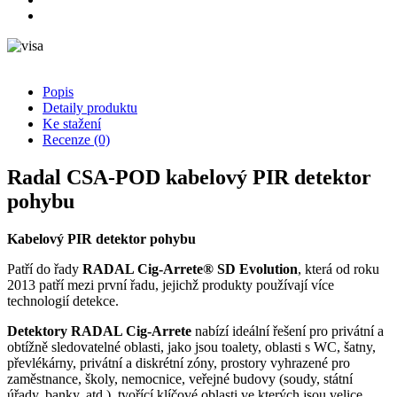
Popis
Detaily produktu
Ke stažení
Recenze
(0)
Radal CSA-POD kabelový PIR detektor
pohybu
Kabelový PIR detektor pohybu
Patří do řady
RADAL Cig-Arrete® SD Evolution
, která od roku
2013 patří mezi první řadu, jejichž produkty používají více
technologií detekce.
Detektory RADAL Cig-Arrete
nabízí ideální řešení pro privátní a
obtížně sledovatelné oblasti, jako jsou toalety, oblasti s WC, šatny,
převlékárny, privátní a diskrétní zóny, prostory vyhrazené pro
zaměstnance, školy, nemocnice, veřejné budovy (soudy, státní
úřady, banky, atd.), tvořící klíčové oblasti ve kterých jsou velice