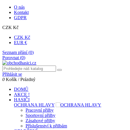
O nás
Kontakt
GDPR
CZK Kč
CZK Kč
EUR €
Seznam přání (
0
)
Porovnat (
0
)
Přihlásit se
0
Košík
/
Prázdný
DOMŮ
AKCE !
HASIČI
OCHRANA HLAVY
Pracovní přilby
Sportovní přilby
Zásahové přilby
Příslušenství k přilbám