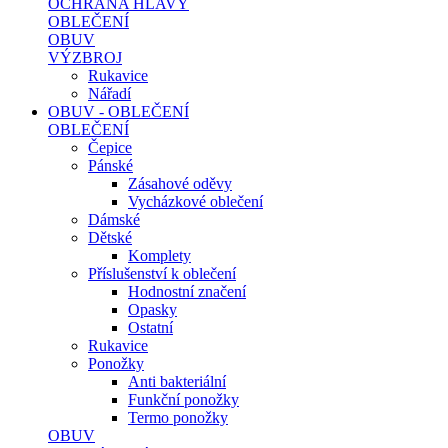
OCHRANA HLAVY
OBLEČENÍ
OBUV
VÝZBROJ
Rukavice
Nářadí
OBUV - OBLEČENÍ
OBLEČENÍ
Čepice
Pánské
Zásahové oděvy
Vycházkové oblečení
Dámské
Dětské
Komplety
Příslušenství k oblečení
Hodnostní značení
Opasky
Ostatní
Rukavice
Ponožky
Anti bakteriální
Funkční ponožky
Termo ponožky
OBUV