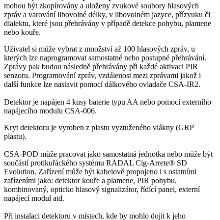
mohou být zkopírovány a uloženy zvukové soubory hlasových
zpráv a varování libovolné délky, v libovolném jazyce, přízvuku či
dialektu, které jsou přehrávány v případě detekce pohybu, plamene
nebo kouře.
Uživatel si může vybrat z množství až 100 hlasových zpráv, u
kterých lze naprogramovat samostatné nebo postupné přehrávání.
Zprávy pak budou následně přehrávány při každé aktivaci PIR
senzoru. Programování zpráv, vzdálenost mezi zprávami jakož i
další funkce lze nastavit pomocí dálkového ovladače CSA-IR2.
Detektor je napájen 4 kusy baterie typu AA nebo pomocí externího
napájecího modulu CSA-006.
Kryt detektoru je vyroben z plastu vyztuženého vlákny (GRP
plastu).
CSA-POD může pracovat jako samostatná jednotka nebo může být
součástí protikuřáckého systému RADAL Cig-Arrete® SD
Evolution. Zařízení může být kabelově propojeno i s ostatními
zařízeními jako: detektor kouře a plamene, PIR pohybu,
kombinovaný, opticko hlasový signalizátor, řídící panel, externí
napájecí modul atd.
Při instalaci detektoru v místech, kde by mohlo dojít k jeho