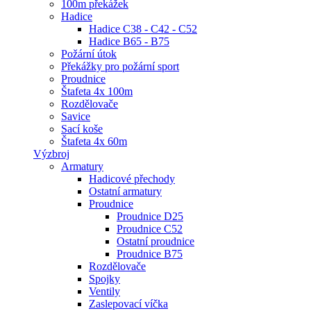
100m překážek
Hadice
Hadice C38 - C42 - C52
Hadice B65 - B75
Požární útok
Překážky pro požární sport
Proudnice
Štafeta 4x 100m
Rozdělovače
Savice
Sací koše
Štafeta 4x 60m
Výzbroj
Armatury
Hadicové přechody
Ostatní armatury
Proudnice
Proudnice D25
Proudnice C52
Ostatní proudnice
Proudnice B75
Rozdělovače
Spojky
Ventily
Zaslepovací víčka