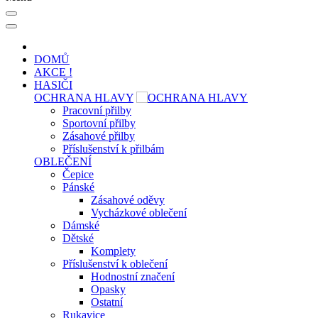
DOMŮ
AKCE !
HASIČI
OCHRANA HLAVY
Pracovní přilby
Sportovní přilby
Zásahové přilby
Příslušenství k přilbám
OBLEČENÍ
Čepice
Pánské
Zásahové oděvy
Vycházkové oblečení
Dámské
Dětské
Komplety
Příslušenství k oblečení
Hodnostní značení
Opasky
Ostatní
Rukavice