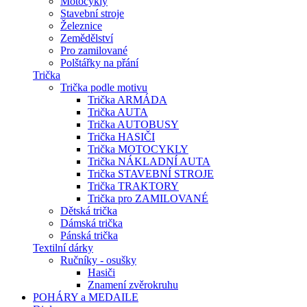
Motocykly
Stavební stroje
Železnice
Zemědělství
Pro zamilované
Polštářky na přání
Trička
Trička podle motivu
Trička ARMÁDA
Trička AUTA
Trička AUTOBUSY
Trička HASIČI
Trička MOTOCYKLY
Trička NÁKLADNÍ AUTA
Trička STAVEBNÍ STROJE
Trička TRAKTORY
Trička pro ZAMILOVANÉ
Dětská trička
Dámská trička
Pánská trička
Textilní dárky
Ručníky - osušky
Hasiči
Znamení zvěrokruhu
POHÁRY a MEDAILE