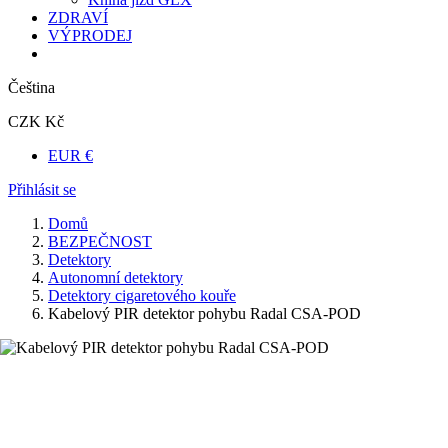
ZDRAVÍ
VÝPRODEJ
Čeština
CZK Kč
EUR €
Přihlásit se
Domů
BEZPEČNOST
Detektory
Autonomní detektory
Detektory cigaretového kouře
Kabelový PIR detektor pohybu Radal CSA-POD