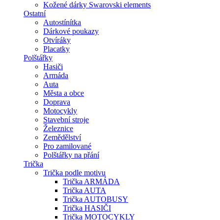
Kožené dárky Swarovski elements
Ostatní
Autostínítka
Dárkové poukazy
Otvíráky
Placatky
Polštářky
Hasiči
Armáda
Auta
Města a obce
Doprava
Motocykly
Stavební stroje
Železnice
Zemědělství
Pro zamilované
Polštářky na přání
Trička
Trička podle motivu
Trička ARMÁDA
Trička AUTA
Trička AUTOBUSY
Trička HASIČI
Trička MOTOCYKLY