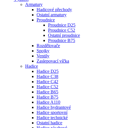
Armatury
Hadicové přechody
Ostatní armatury
Proudnice
Proudnice D25
Proudnice C52
Ostatní proudnice
Proudnice B75
Rozdělovače
Spojky
Ventily
Zaslepovací víčka
Hadice
Hadice D25
Hadice C38
Hadice C42
Hadice C52
Hadice B65
Hadice B75
Hadice A110
Hadice hydrantové
Hadice sportovní
Hadice technické
Ostatní hadice
Hadice zásahové