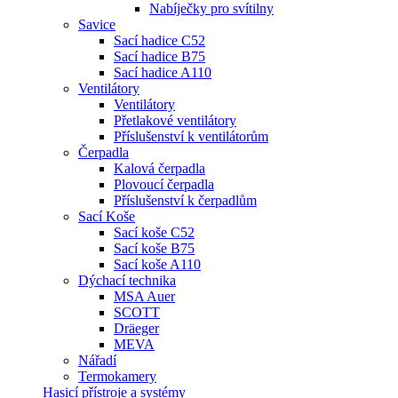
Nabíječky pro svítilny
Savice
Sací hadice C52
Sací hadice B75
Sací hadice A110
Ventilátory
Ventilátory
Přetlakové ventilátory
Příslušenství k ventilátorům
Čerpadla
Kalová čerpadla
Plovoucí čerpadla
Příslušenství k čerpadlům
Sací Koše
Sací koše C52
Sací koše B75
Sací koše A110
Dýchací technika
MSA Auer
SCOTT
Dräeger
MEVA
Nářadí
Termokamery
Hasicí přístroje a systémy