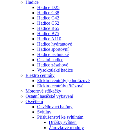
Hadice
Hadice D25
Hadice C38
Hadice C42
Hadice C52
Hadice B65
Hadice B75
Hadice A110
Hadice hydrantové
Hadice sportovní
Hadice technické
Ostatní hadice
Hadice zásahové
Vysokotlaké hadice
Elektro centrály
Elektro centrály jednofázové
Elektro centrály třífázové
Motorové stříkačky
Ostatní hasičské vybavení
Osvětlení
Osvětlovací balóny
Svítilny
Příslušenství ke svítilnám
Držáky svítilen
Žárovkové moduly