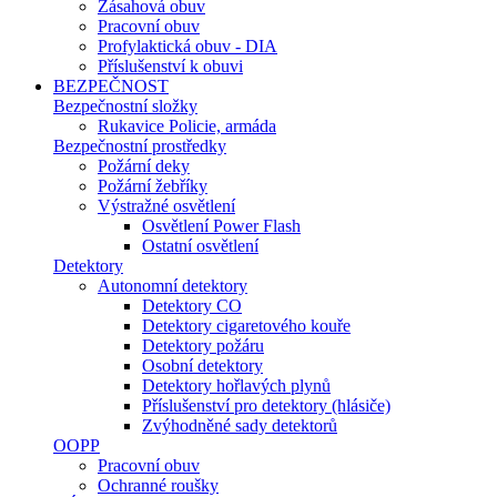
Zásahová obuv
Pracovní obuv
Profylaktická obuv - DIA
Příslušenství k obuvi
BEZPEČNOST
Bezpečnostní složky
Rukavice Policie, armáda
Bezpečnostní prostředky
Požární deky
Požární žebříky
Výstražné osvětlení
Osvětlení Power Flash
Ostatní osvětlení
Detektory
Autonomní detektory
Detektory CO
Detektory cigaretového kouře
Detektory požáru
Osobní detektory
Detektory hořlavých plynů
Příslušenství pro detektory (hlásiče)
Zvýhodněné sady detektorů
OOPP
Pracovní obuv
Ochranné roušky